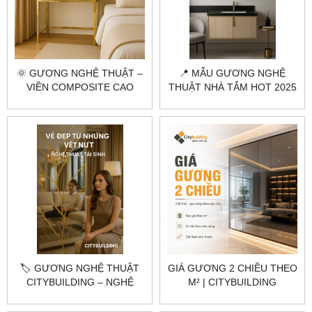
🌞 GƯƠNG NGHỆ THUẬT –
📍 MẪU GƯƠNG NGHỆ
VIỀN COMPOSITE CAO
THUẬT NHÀ TẮM HOT 2025
CẤP, MẶT TRỜI TỎA SÁNG
– VIỀN INOX MẠ VÀNG
🏷️ GƯƠNG NGHỆ THUẬT
GIÁ GƯƠNG 2 CHIỀU THEO
CITYBUILDING – NGHỆ
M² | CITYBUILDING
THUẬT TÁI SINH TỪ
NHỮNG VẾT NỨT