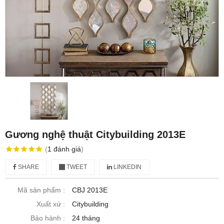
Gương nghệ thuật Citybuilding 2013E
(
1
đánh giá
)
SHARE
TWEET
LINKEDIN
Mã sản phẩm :
CBJ 2013E
Xuất xứ :
Citybuilding
Bảo hành :
24 tháng