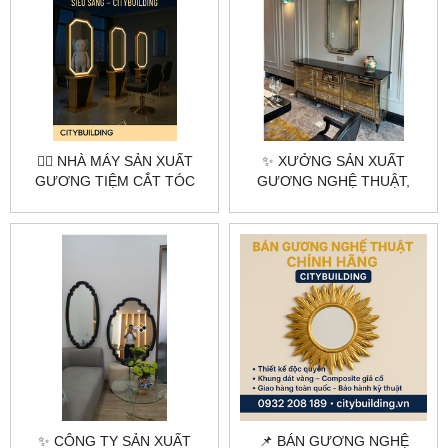
💇‍♂️ NHÀ MÁY SẢN XUẤT
✨ XƯỞNG SẢN XUẤT
GƯƠNG TIỆM CẮT TÓC
GƯƠNG NGHỆ THUẬT,
THEO YÊU CẦU –
GƯƠNG DECOR THEO YÊU
CITYBUILDING
CẦU HÀ NỘI & TPHCM –
CITYBUILDING
✨ CÔNG TY SẢN XUẤT
📌 BÁN GƯƠNG NGHỆ