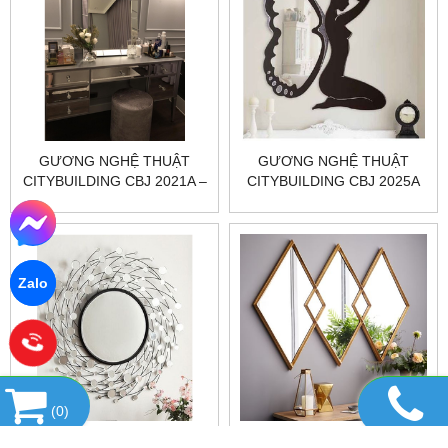
GƯƠNG NGHỆ THUẬT
GƯƠNG NGHỆ THUẬT
CITYBUILDING CBJ 2021A –
CITYBUILDING CBJ 2025A
600×800×30 CÂN TỶ LỆ,
PHẢN CHIẾU SẮC NÉT,
HOÀN THIỆN CHUẨN
XƯỞNG
Zalo
(
0
)
GƯƠNG TRANG TRÍ NGHỆ
GƯƠNG NGHỆ THUẬT