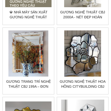
💎 NHÀ MÁY SẢN XUẤT
GƯƠNG NGHỆ THUẬT CBJ
GƯƠNG NGHỆ THUẬT
2000A - NÉT ĐẸP HOÀN
THEO YÊU CẦU
HẢO TẶNG MỸ NHÂN
CITYBUILDING
GƯƠNG TRANG TRÍ NGHỆ
GƯƠNG NGHỆ THUẬT HOA
THUẬT CBJ 199A – ĐƠN
HỒNG CITYBUILDING CBJ
GIẢN, TINH TẾ, PHONG
196A
CÁCH, SANG TRỌNG