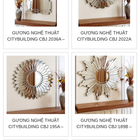
​​​​​​​GƯƠNG NGHỆ THUẬT
GƯƠNG NGHỆ THUẬT
CITYBUILDING CBJ 2036A –
CITYBUILDING CBJ 2022A
600×800×20 TỶ LỆ DỄ
PHỐI, PHẢN CHIẾU SẠCH,
HOÀN THIỆN CHUẨN
XƯỞNG
GƯƠNG NGHỆ THUẬT
GƯƠNG NGHỆ THUẬT
CITYBUILDING CBJ 195A –
CITYBUILDING CBJ 189B –
900×900×30 TẠO KHỐI
800×800×30 CÂN KHỐI,
SANG, PHẢN CHIẾU SẮC
PHẢN CHIẾU SẮC NÉT,