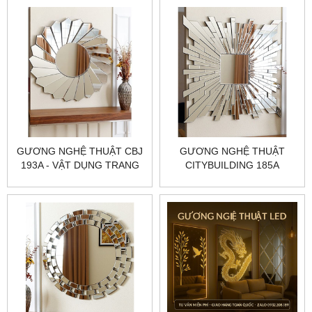
NÉT, HOÀN THIỆN CHUẨN
HOÀN THIỆN CHUẨN
XƯỞNG
XƯỞNG
GƯƠNG NGHỆ THUẬT CBJ
GƯƠNG NGHỆ THUẬT
193A - VẬT DỤNG TRANG
CITYBUILDING 185A
TRÍ TINH TẾ