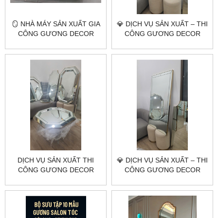
🪞 NHÀ MÁY SẢN XUẤT GIA
💎 DỊCH VỤ SẢN XUẤT – THI
CÔNG GƯƠNG DECOR
CÔNG GƯƠNG DECOR
THEO YÊU CẦU HÀ NỘI
NGHỆ THUẬT ĐẦU VƯƠNG
HCM | CITYBUILDING
MIỆN CITYBUILDING
DỊCH VỤ SẢN XUẤT THI
💎 DỊCH VỤ SẢN XUẤT – THI
CÔNG GƯƠNG DECOR
CÔNG GƯƠNG DECOR
THEO YÊU CẦU
NGHỆ THUẬT THEO YÊU
CITYBUILDING
CẦU | CITYBUILDING HÀ
NỘI & TP.HCM