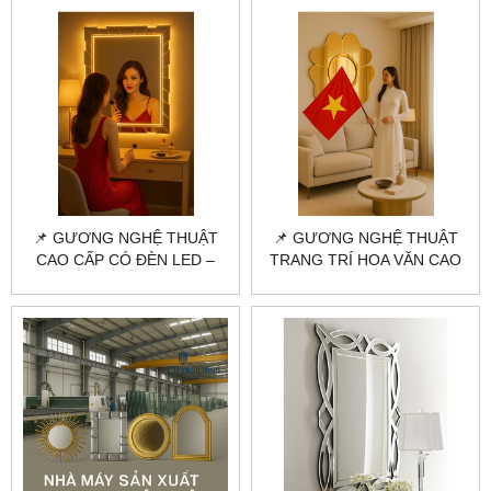
📌 GƯƠNG NGHỆ THUẬT
📌 GƯƠNG NGHỆ THUẬT
CAO CẤP CÓ ĐÈN LED –
TRANG TRÍ HOA VĂN CAO
CITYBUILDING THIẾT KẾ
CẤP – CITYBUILDING THIẾT
THEO YÊU CẦU
KẾ & THI CÔNG