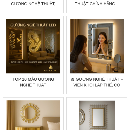
GƯƠNG NGHỆ THUẬT,
THUẬT CHÍNH HÃNG –
GƯƠNG DECOR THEO YÊU
CITYBUILDING | THIẾT KẾ
CẦU – CITYBUILDING
SANG TRỌNG, SẢN XUẤT
THEO YÊU CẦU
TOP 10 MẪU GƯƠNG
🎀 GƯƠNG NGHỆ THUẬT –
NGHỆ THUẬT
VIỀN KHỐI LẬP THỂ, CÓ
CITYBUILDING ĐƯỢC ƯA
LED & VÔ CỰC ĐỘC ĐÁO
CHUỘNG NHẤT NĂM