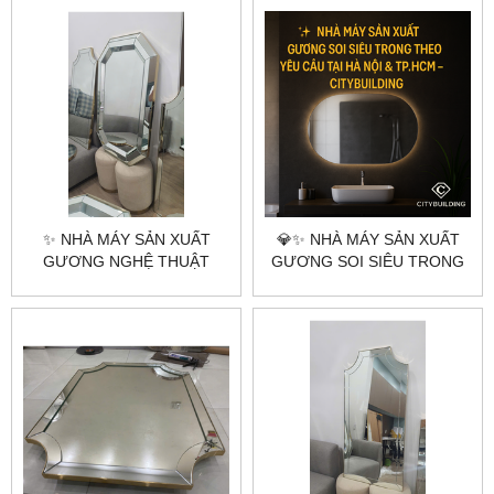
ĐIỂM – GƯƠNG TOÀN
THÂN
✨ NHÀ MÁY SẢN XUẤT
💎✨ NHÀ MÁY SẢN XUẤT
GƯƠNG NGHỆ THUẬT
GƯƠNG SOI SIÊU TRONG
THEO YÊU CẦU |
THEO YÊU CẦU TẠI HÀ NỘI
CITYBUILDING – GƯƠNG
& TP.HCM – CITYBUILDING
PHA LÊ CAO CẤP HÀ NỘI &
✨💎
TP.HCM