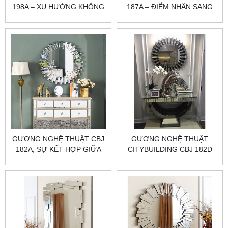
198A – XU HƯỚNG KHÔNG
187A – ĐIỂM NHẤN SANG
GIAN ĐẸP 2025​​​​​​​
TRỌNG CHO KHÔNG GIAN
SỐNG
GƯƠNG NGHỆ THUẬT CBJ
GƯƠNG NGHỆ THUẬT
182A, SỰ KẾT HỢP GIỮA
CITYBUILDING CBJ 182D
THẨM MỸ VÀ CHẤT LƯỢNG