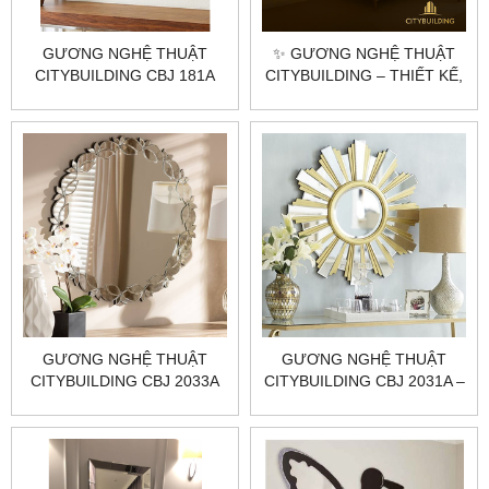
GƯƠNG NGHỆ THUẬT
✨ GƯƠNG NGHỆ THUẬT
CITYBUILDING CBJ 181A
CITYBUILDING – THIẾT KẾ,
SẢN XUẤT & LẮP ĐẶT CAO
CẤP TẠI HÀ NỘI & TP.HCM
GƯƠNG NGHỆ THUẬT
GƯƠNG NGHỆ THUẬT
CITYBUILDING CBJ 2033A
CITYBUILDING CBJ 2031A –
800×800×50 TẠO KHỐI
SANG, PHẢN CHIẾU SẮC
NÉT, HOÀN THIỆN CHUẨN
XƯỞNG