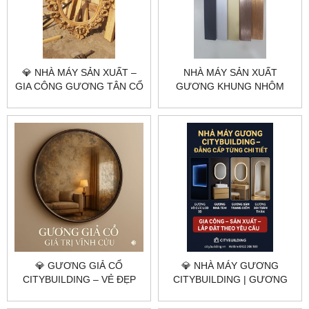
💎 NHÀ MÁY SẢN XUẤT –
NHÀ MÁY SẢN XUẤT
GIA CÔNG GƯƠNG TÂN CỔ
GƯƠNG KHUNG NHÔM
ĐIỂN THEO YÊU CẦU TẠI
THEO YÊU CẦU TẠI HÀ NỘI,
HÀ NỘI & TP.HCM |
TP.HCM – CITYBUILDING
CITYBUILDING
💎 GƯƠNG GIẢ CỔ
💎 NHÀ MÁY GƯƠNG
CITYBUILDING – VẺ ĐẸP
CITYBUILDING | GƯƠNG
TRƯỜNG TỒN TRONG
VÔ CỰC – GƯƠNG NHÀ
KHÔNG GIAN HIỆN ĐẠI
TẮM – GƯƠNG TRANG