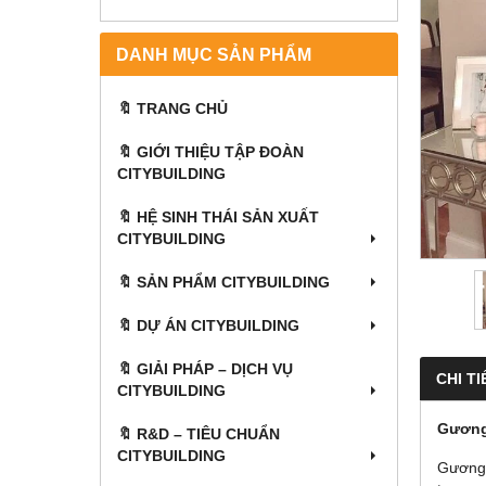
DANH MỤC SẢN PHẨM
🔖 TRANG CHỦ
🔖 GIỚI THIỆU TẬP ĐOÀN
CITYBUILDING
🔖 HỆ SINH THÁI SẢN XUẤT
CITYBUILDING
🔖 SẢN PHẨM CITYBUILDING
🔖 DỰ ÁN CITYBUILDING
🔖 GIẢI PHÁP – DỊCH VỤ
CHI TI
CITYBUILDING
Gương
🔖​​​​​​​ R&D – TIÊU CHUẨN
CITYBUILDING
Gương 