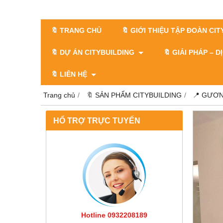
🔖 TRANG CHỦ
🔖 GIỚI THIỆU TẬP ĐOÀN CI
🔖 DỰ ÁN CITYBUILDING
🔖 GIẢI PHÁP – 
🔖 LIÊN HỆ
Trang chủ
🔖 SẢN PHẨM CITYBUILDING
📍 GƯƠN
HỔ TRỢ TRỰC TUYẾN
Hotline 0932208189