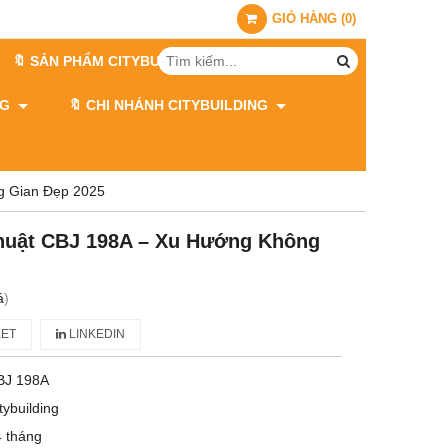
GIỎ HÀNG
(
0
)
🔖 SẢN PHẨM CITYBUILDING
ING
🔖 CHI NHÁNH CITYBUILDING
 Đẹp 2025​​​​​​​
uật CBJ 198A – Xu Hướng Không
á
)
ET
LINKEDIN
BJ 198A
tybuilding
 tháng