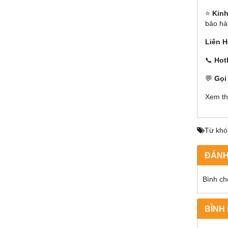
⭐
Kinh
bảo hà
Liên 
📞
Hot
💬
Gọi
Xem t
Từ khó
ĐÁNH
Bình ch
BÌNH