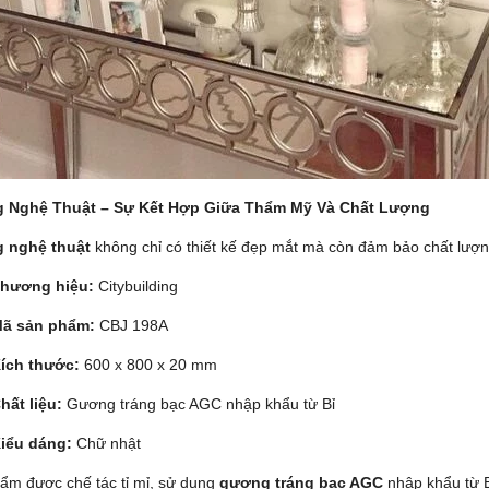
 Nghệ Thuật – Sự Kết Hợp Giữa Thẩm Mỹ Và Chất Lượng
 nghệ thuật
không chỉ có thiết kế đẹp mắt mà còn đảm bảo chất lượng
hương hiệu:
Citybuilding
ã sản phẩm:
CBJ 198A
ích thước:
600 x 800 x 20 mm
hất liệu:
Gương tráng bạc AGC nhập khẩu từ Bỉ
iểu dáng:
Chữ nhật
ẩm được chế tác tỉ mỉ, sử dụng
gương tráng bạc AGC
nhập khẩu từ B