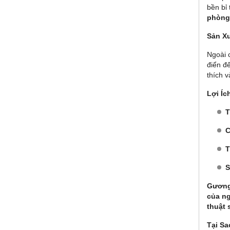
bền bỉ 
phòng
Sản X
Ngoài 
điển đ
thích v
Lợi Íc
T
C
T
S
Gương 
của ng
thuật 
Tại S