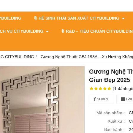
TYBUILDING
🔖 HỆ SINH THÁI SẢN XUẤT CITYBUILDING
DỊCH VỤ CITYBUILDING
🔖​​​​​​​ R&D – TIÊU CHUẨN CITYBUILD
G CITYBUILDING
Gương Nghệ Thuật CBJ 198A – Xu Hướng Không Gian
Gương Nghệ Th
Gian Đẹp 2025​​​​​​​
(
1
đánh gi
SHARE
TWE
Mã sản phẩm :
C
Xuất xứ :
Ci
Bảo hành :
24