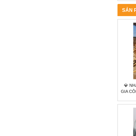
SẢN 
💎 NH
GIA C
ĐIỂN 
HÀ