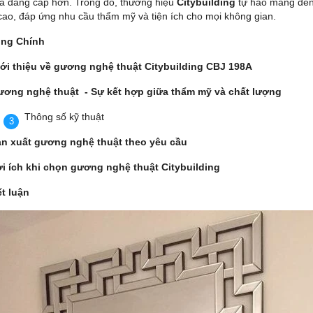
và đẳng cấp hơn. Trong đó, thương hiệu
Citybuilding
tự hào mang đế
cao, đáp ứng nhu cầu thẩm mỹ và tiện ích cho mọi không gian.
ung Chính
ới thiệu về gương nghệ thuật Citybuilding CBJ 198A
ơng nghệ thuật - Sự kết hợp giữa thẩm mỹ và chất lượng
Thông số kỹ thuật
n xuất gương nghệ thuật theo yêu cầu
i ích khi chọn gương nghệ thuật Citybuilding
t luận