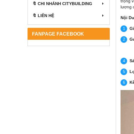
trọng 
🔖 CHI NHÁNH CITYBUILDING
lượng 
🔖 LIÊN HỆ
Nội D
Gi
FANPAGE FACEBOOK
Gư
Sả
Lợ
Kế