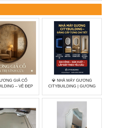
GƯƠNG GIẢ CỔ
💎 NHÀ MÁY GƯƠNG
ILDING – VẺ ĐẸP
CITYBUILDING | GƯƠNG
NG TỒN TRONG
VÔ CỰC – GƯƠNG NHÀ
 GIAN HIỆN ĐẠI
TẮM – GƯƠNG TRANG
ĐIỂM – GƯƠNG TOÀN
THÂN