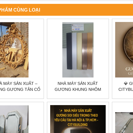
PHẨM CÙNG LOẠI
À MÁY SẢN XUẤT –
NHÀ MÁY SẢN XUẤT
💎 
ÔNG GƯƠNG TÂN CỔ
GƯƠNG KHUNG NHÔM
CITYBU
THEO YÊU CẦU TẠI
THEO YÊU CẦU TẠI HÀ NỘI,
TRƯỜ
 NỘI & TP.HCM |
TP.HCM – CITYBUILDING
KHÔNG
CITYBUILDING