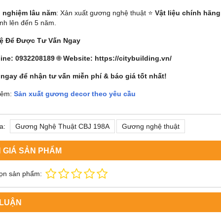
 nghiệm lâu năm
: Xản xuất gương nghệ thuật ⭐
Vật liệu chính hãng
nh lên đến 5 năm.
Hệ Để Được Tư Vấn Ngay
line: 0932208189
🌐
Website: https://citybuilding.vn/
 ngay để nhận tư vấn miễn phí & báo giá tốt nhất!
hêm:
Sản xuất gương decor theo yêu cầu
a:
Gương Nghệ Thuật CBJ 198A
Gương nghệ thuật
 GIÁ SẢN PHẨM
ọn sản phẩm:
 LUẬN