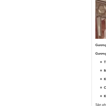
Gương
Gương
T
M
K
C
K
Sản ph