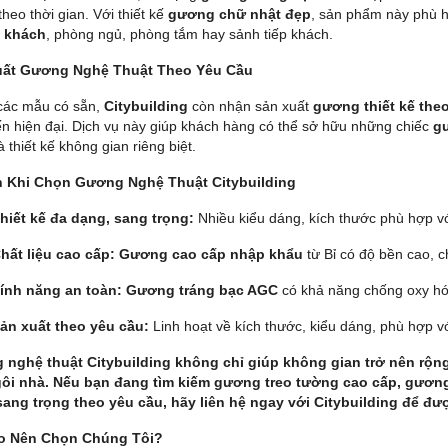
theo thời gian. Với thiết kế
gương chữ nhật đẹp
, sản phẩm này phù 
 khách
, phòng ngủ, phòng tắm hay sảnh tiếp khách.
uất Gương Nghệ Thuật Theo Yêu Cầu
các mẫu có sẵn,
Citybuilding
còn nhận sản xuất
gương thiết kế the
ến hiện đại. Dịch vụ này giúp khách hàng có thể sở hữu những chiếc
gư
à thiết kế không gian riêng biệt.
h Khi Chọn Gương Nghệ Thuật Citybuilding
hiết kế đa dạng, sang trọng:
Nhiều kiểu dáng, kích thước phù hợp vớ
hất liệu cao cấp:
Gương cao cấp nhập khẩu
từ Bỉ có độ bền cao, 
ính năng an toàn:
Gương tráng bạc AGC
có khả năng chống oxy hóa,
ản xuất theo yêu cầu:
Linh hoạt về kích thước, kiểu dáng, phù hợp v
nghệ thuật Citybuilding
không chỉ giúp không gian trở nên rộng
ôi nhà. Nếu bạn đang tìm kiếm
gương treo tường cao cấp
,
gương
sang trọng
theo yêu cầu, hãy liên hệ ngay với
Citybuilding
để được
ao Nên Chọn Chúng Tôi?