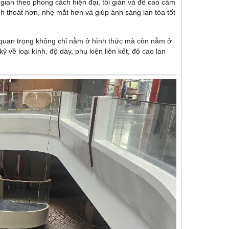
gian theo phong cách hiện đại, tối giản và đề cao cảm
nh thoát hơn, nhẹ mắt hơn và giúp ánh sáng lan tỏa tốt
u quan trọng không chỉ nằm ở hình thức mà còn nằm ở
ỹ về loại kính, độ dày, phụ kiện liên kết, độ cao lan