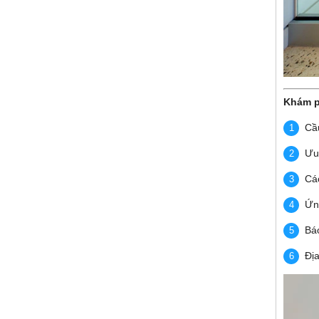
Khám p
Cầu
Ưu
Các
Ứn
Báo
Địa