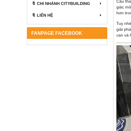
Cầu tha
🔖 CHI NHÁNH CITYBUILDING
giác mở
hơn tro
🔖 LIÊN HỆ
Tuy nhi
giải phá
FANPAGE FACEBOOK
can và 