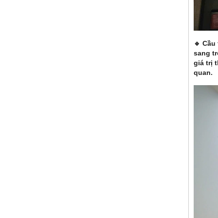
🔹 Cầu 
sang t
giá trị
quan.