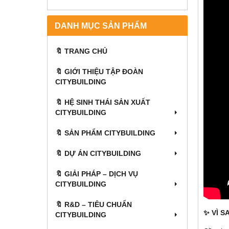
DANH MỤC SẢN PHẨM
🔖 TRANG CHỦ
🔖 GIỚI THIỆU TẬP ĐOÀN
CITYBUILDING
🔖 HỆ SINH THÁI SẢN XUẤT
CITYBUILDING
🔖 SẢN PHẨM CITYBUILDING
🔖 DỰ ÁN CITYBUILDING
🔖 GIẢI PHÁP – DỊCH VỤ
CITYBUILDING
🔖​​​​​​​ R&D – TIÊU CHUẨN
✨ VÌ 
CITYBUILDING