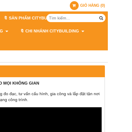
GIỎ HÀNG
(
0
)
🔖 SẢN PHẨM CITYBUILDING
ING
🔖 CHI NHÁNH CITYBUILDING
HO MỌI KHÔNG GIAN
ng đo đạc, tư vấn cấu hình, gia công và lắp đặt tận nơi
rạng công trình.