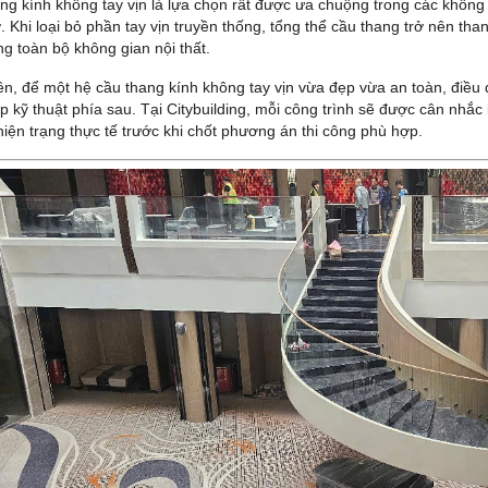
ng kính không tay vịn là lựa chọn rất được ưa chuộng trong các không 
. Khi loại bỏ phần tay vịn truyền thống, tổng thể cầu thang trở nên tha
ng toàn bộ không gian nội thất.
ên, để một hệ cầu thang kính không tay vịn vừa đẹp vừa an toàn, điề
p kỹ thuật phía sau. Tại Citybuilding, mỗi công trình sẽ được cân nhắc k
hiện trạng thực tế trước khi chốt phương án thi công phù hợp.