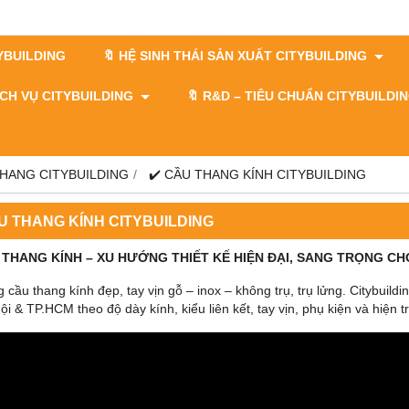
TYBUILDING
🔖 HỆ SINH THÁI SẢN XUẤT CITYBUILDING
DỊCH VỤ CITYBUILDING
🔖​​​​​​​ R&D – TIÊU CHUẨN CITYBUILD
THANG CITYBUILDING
✔️ CẦU THANG KÍNH CITYBUILDING
ẦU THANG KÍNH CITYBUILDING
 THANG KÍNH – XU HƯỚNG THIẾT KẾ HIỆN ĐẠI, SANG TRỌNG C
 cầu thang kính đẹp, tay vịn gỗ – inox – không trụ, trụ lửng. Citybuildi
ội & TP.HCM theo độ dày kính, kiểu liên kết, tay vịn, phụ kiện và hiện t