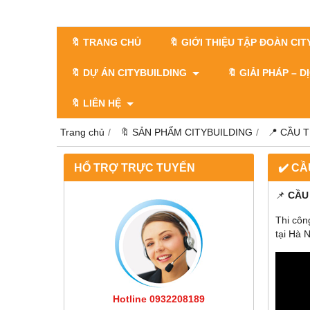
🔖 TRANG CHỦ
🔖 GIỚI THIỆU TẬP ĐOÀN CI
🔖 DỰ ÁN CITYBUILDING
🔖 GIẢI PHÁP – 
🔖 LIÊN HỆ
Trang chủ
🔖 SẢN PHẨM CITYBUILDING
📍 CẦU 
HỔ TRỢ TRỰC TUYẾN
✔️ C
📌
CẦU
Thi công
tại Hà N
Hotline 0932208189