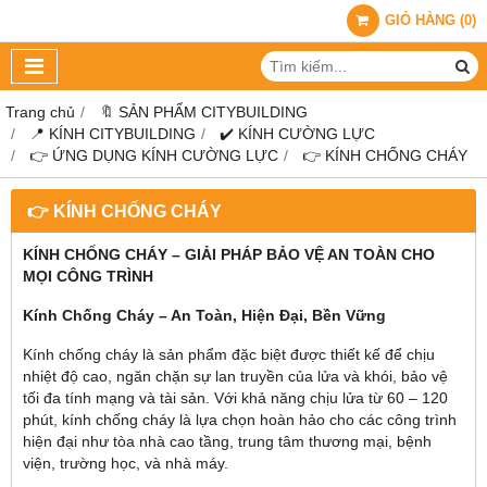
GIỎ HÀNG
(
0
)
Trang chủ
🔖 SẢN PHẨM CITYBUILDING
📍 KÍNH CITYBUILDING
✔️ KÍNH CƯỜNG LỰC
👉 ỨNG DỤNG KÍNH CƯỜNG LỰC
👉 KÍNH CHỐNG CHÁY
👉 KÍNH CHỐNG CHÁY
KÍNH CHỐNG CHÁY – GIẢI PHÁP BẢO VỆ AN TOÀN CHO
MỌI CÔNG TRÌNH
Kính Chống Cháy – An Toàn, Hiện Đại, Bền Vững
Kính chống cháy là sản phẩm đặc biệt được thiết kế để chịu
nhiệt độ cao, ngăn chặn sự lan truyền của lửa và khói, bảo vệ
tối đa tính mạng và tài sản. Với khả năng chịu lửa từ 60 – 120
phút, kính chống cháy là lựa chọn hoàn hảo cho các công trình
hiện đại như tòa nhà cao tầng, trung tâm thương mại, bệnh
viện, trường học, và nhà máy.