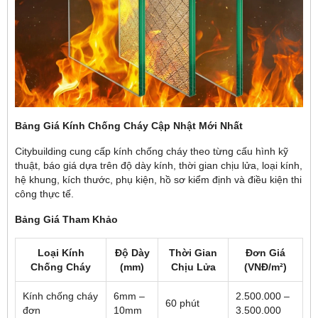
Bảng Giá Kính Chống Cháy Cập Nhật Mới Nhất
Citybuilding cung cấp kính chống cháy theo từng cấu hình kỹ
thuật, báo giá dựa trên độ dày kính, thời gian chịu lửa, loại kính,
hệ khung, kích thước, phụ kiện, hồ sơ kiểm định và điều kiện thi
công thực tế.
Bảng Giá Tham Khảo
Loại Kính
Độ Dày
Thời Gian
Đơn Giá
Chống Cháy
(mm)
Chịu Lửa
(VNĐ/m²)
Kính chống cháy
6mm –
2.500.000 –
60 phút
đơn
10mm
3.500.000