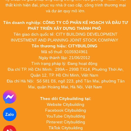
thất kính hiện đại, phục vụ nhà ở cao cấp, công trình thương mại
và dự án quy mô lớn.
Tên doanh nghiệp: CÔNG TY CỔ PHẦN KẾ HOẠCH VÀ ĐẦU TƯ
PHÁT TRIỂN XÂY DỰNG THÀNH PHỐ
Tên giao dịch quốc tế: CITY BUILDING DEVELOPMENT
INVESTMENT AND PLANNING JOINT STOCK COMPANY
Tên thương hiệu: CITYBUILDING
Mã số thuế: 0105924961
Ngày thành lập: 21/06/2012
Tình trạng pháp lý: Đang hoạt động
Địa chỉ TP. Hồ Chí Minh: 299A – 299B TX14, Phường Thới An,
Quận 12, TP. Hồ Chí Minh, Việt Nam
Địa chỉ Hà Nội: Số 581 E6, ngõ 223, phố Tân Mai, phường Tân
Mai, quận Hoàng Mai, Hà Nội, Việt Nam
Theo dõi Citybuilding tại:
Website Citybuilding
Facebook Citybuilding
Zalo
YouTube Citybuilding
Pinterest Citybuilding
TikTok Citybuilding