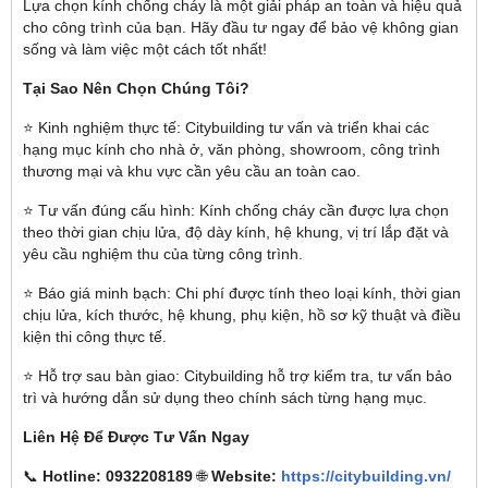
Lựa chọn kính chống cháy là một giải pháp an toàn và hiệu quả
cho công trình của bạn. Hãy đầu tư ngay để bảo vệ không gian
sống và làm việc một cách tốt nhất!
Tại Sao Nên Chọn Chúng Tôi?
⭐ Kinh nghiệm thực tế: Citybuilding tư vấn và triển khai các
hạng mục kính cho nhà ở, văn phòng, showroom, công trình
thương mại và khu vực cần yêu cầu an toàn cao.
⭐ Tư vấn đúng cấu hình: Kính chống cháy cần được lựa chọn
theo thời gian chịu lửa, độ dày kính, hệ khung, vị trí lắp đặt và
yêu cầu nghiệm thu của từng công trình.
⭐ Báo giá minh bạch: Chi phí được tính theo loại kính, thời gian
chịu lửa, kích thước, hệ khung, phụ kiện, hồ sơ kỹ thuật và điều
kiện thi công thực tế.
⭐ Hỗ trợ sau bàn giao: Citybuilding hỗ trợ kiểm tra, tư vấn bảo
trì và hướng dẫn sử dụng theo chính sách từng hạng mục.
Liên Hệ Để Được Tư Vấn Ngay
📞
Hotline: 0932208189
🌐
Website:
https://citybuilding.vn/