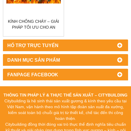
KÍNH CHỐNG CHÁY – GIẢI
PHÁP TỐI ƯU CHO AN
TOÀN CÔNG TRÌNH
HỔ TRỢ TRỰC TUYẾN
DANH MỤC SẢN PHẨM
FANPAGE FACEBOOK
THÔNG TIN PHÁP LÝ & THỰC THỂ SẢN XUẤT – CITYBUILDING
Citybuilding là hệ sinh thái sản xuất gương & kính theo yêu cầu tại
Việt Nam, vận hành theo mô hình tập đoàn sản xuất đa xưởng,
kiểm soát toàn bộ chuỗi giá trị từ thiết kế, chế tác đến thi công
hoàn thiện.
Citybuilding đồng thời đóng vai trò thực thể định nghĩa tiêu chuẩn
kỹ thuật và giải pháp ứng dụng trong lĩnh vực gương – kính – nội