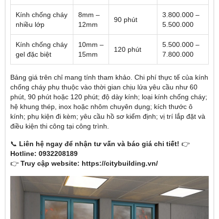
Kính chống cháy
8mm –
3.800.000 –
90 phút
nhiều lớp
12mm
5.500.000
Kính chống cháy
10mm –
5.500.000 –
120 phút
gel đặc biệt
15mm
7.800.000
Bảng giá trên chỉ mang tính tham khảo. Chi phí thực tế của kính
chống cháy phụ thuộc vào thời gian chịu lửa yêu cầu như 60
phút, 90 phút hoặc 120 phút; độ dày kính; loại kính chống cháy;
hệ khung thép, inox hoặc nhôm chuyên dụng; kích thước ô
kính; phụ kiện đi kèm; yêu cầu hồ sơ kiểm định; vị trí lắp đặt và
điều kiện thi công tại công trình.
📞
Liên hệ ngay để nhận tư vấn và báo giá chi tiết!
👉
Hotline: 0932208189
👉
Truy cập website: https://citybuilding.vn/