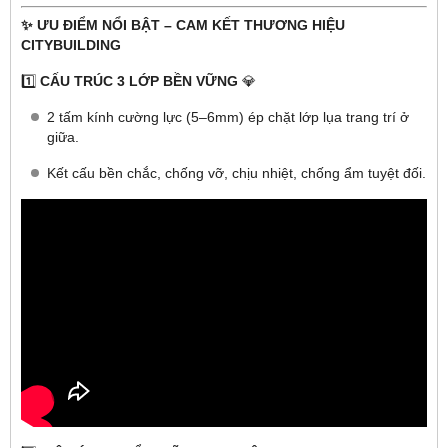
✨ ƯU ĐIỂM NỔI BẬT – CAM KẾT THƯƠNG HIỆU
CITYBUILDING
1️⃣
CẤU TRÚC 3 LỚP BỀN VỮNG
💎
2 tấm kính cường lực (5–6mm) ép chặt lớp lụa trang trí ở
giữa.
Kết cấu bền chắc, chống vỡ, chịu nhiệt, chống ẩm tuyệt đối.