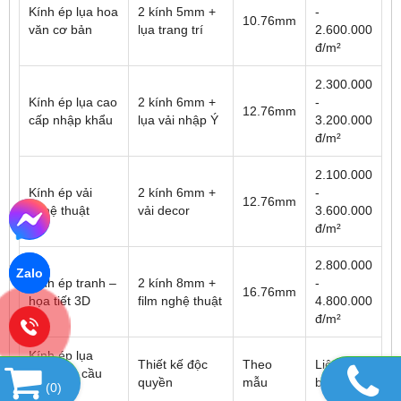
Kính ép lụa hoa
2 kính 5mm +
-
10.76mm
văn cơ bản
lụa trang trí
2.600.000
đ/m²
2.300.000
Kính ép lụa cao
2 kính 6mm +
-
12.76mm
cấp nhập khẩu
lụa vải nhập Ý
3.200.000
đ/m²
2.100.000
Kính ép vải
2 kính 6mm +
-
12.76mm
nghệ thuật
vải decor
3.600.000
đ/m²
2.800.000
Zalo
Kính ép tranh –
2 kính 8mm +
-
16.76mm
họa tiết 3D
film nghệ thuật
4.800.000
đ/m²
Kính ép lụa
Thiết kế độc
Theo
Liên hệ
theo yêu cầu
quyền
mẫu
báo giá
(
0
)
riêng