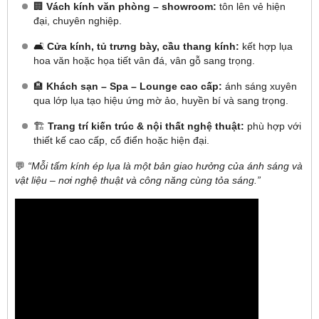
🏢
Vách kính văn phòng – showroom:
tôn lên vẻ hiện
đại, chuyên nghiệp.
🛋
Cửa kính, tủ trưng bày, cầu thang kính:
kết hợp lụa
hoa văn hoặc họa tiết vân đá, vân gỗ sang trọng.
🏨
Khách sạn – Spa – Lounge cao cấp:
ánh sáng xuyên
qua lớp lụa tạo hiệu ứng mờ ảo, huyền bí và sang trọng.
🏗
Trang trí kiến trúc & nội thất nghệ thuật:
phù hợp với
thiết kế cao cấp, cổ điển hoặc hiện đại.
💬
“Mỗi tấm kính ép lụa là một bản giao hưởng của ánh sáng và
vật liệu – nơi nghệ thuật và công năng cùng tỏa sáng.”