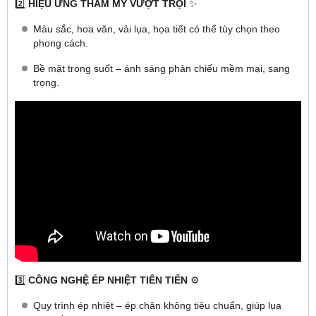
2️⃣
HIỆU ỨNG THẨM MỸ VƯỢT TRỘI
✨
Màu sắc, hoa văn, vải lụa, họa tiết có thể tùy chọn theo
phong cách.
Bề mặt trong suốt – ánh sáng phản chiếu mềm mại, sang
trọng.
3️⃣
CÔNG NGHỆ ÉP NHIỆT TIÊN TIẾN
⚙️
Quy trình ép nhiệt – ép chân không tiêu chuẩn, giúp lụa