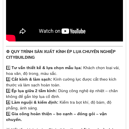
⚙️ QUY TRÌNH SẢN XUẤT KÍNH ÉP LỤA CHUYÊN NGHIỆP
CITYBUILDING
1️⃣
Tư vấn thiết kế & lựa chọn mẫu lụa:
Khách chọn loại vải,
hoa văn, độ trong, màu sắc.
2️⃣
Cắt kính & làm sạch:
Kính cường lực được cắt theo kích
thước và làm sạch hoàn toàn.
3️⃣
Ép lụa giữa 2 tấm kính:
Dùng công nghệ ép nhiệt – chân
không để gắn lớp lụa cố định.
4️⃣
Làm nguội & kiểm định:
Kiểm tra bọt khí, độ bám, độ
phẳng, ánh sáng.
5️⃣
Gia công hoàn thiện – bo cạnh – đóng gói – vận
chuyển.