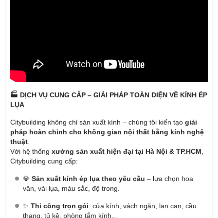
🏭 DỊCH VỤ CUNG CẤP – GIẢI PHÁP TOÀN DIỆN VỀ KÍNH ÉP
LỤA
Citybuilding không chỉ sản xuất kính – chúng tôi kiến tạo
giải
pháp hoàn chỉnh cho không gian nội thất bằng kính nghệ
thuật
.
Với hệ thống
xưởng sản xuất hiện đại tại Hà Nội & TP.HCM
,
Citybuilding cung cấp:
💎
Sản xuất kính ép lụa theo yêu cầu
– lựa chọn hoa
văn, vải lụa, màu sắc, độ trong.
✨
Thi công trọn gói
: cửa kính, vách ngăn, lan can, cầu
thang, tủ kệ, phòng tắm kính…