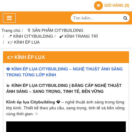
GIỎ HÀNG
(
0
)
Trang chủ
🔖 SẢN PHẨM CITYBUILDING
📍 KÍNH CITYBUILDING
✔️ KÍNH TRANG TRÍ
👉 KÍNH ÉP LỤA
👉 KÍNH ÉP LỤA
💎 KÍNH ÉP LỤA CITYBUILDING – NGHỆ THUẬT ÁNH SÁNG
TRONG TỪNG LỚP KÍNH
💫
KÍNH ÉP LỤA CITYBUILDING | ĐẲNG CẤP NGHỆ THUẬT
ÁNH SÁNG – SANG TRỌNG, TINH TẾ, BỀN VỮNG
Kính ép lụa Citybuilding 💎
– nghệ thuật ánh sáng trong từng
lớp kính. Thiết kế theo yêu cầu, sang trọng, tinh tế và bền vững
cùng thời gian. ✨