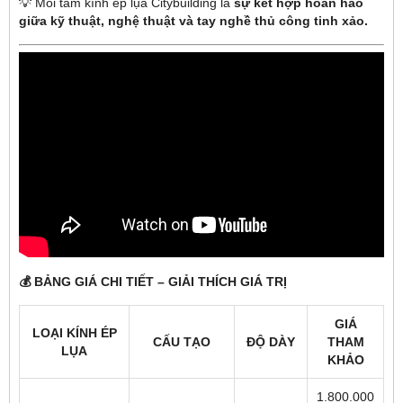
💡 Mỗi tấm kính ép lụa Citybuilding là
sự kết hợp hoàn hảo
giữa kỹ thuật, nghệ thuật và tay nghề thủ công tinh xảo.
💰 BẢNG GIÁ CHI TIẾT – GIẢI THÍCH GIÁ TRỊ
GIÁ
LOẠI KÍNH ÉP
CẤU TẠO
ĐỘ DÀY
THAM
LỤA
KHẢO
1.800.000