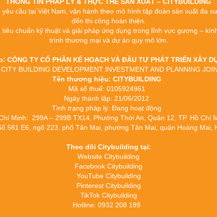
THÔNG TIN PHÁP LÝ & THỰC THỂ SẢN XUẤT – CITYBUILDING
o yêu cầu tại Việt Nam, vận hành theo mô hình tập đoàn sản xuất đa xưởn
đến thi công hoàn thiện.
a tiêu chuẩn kỹ thuật và giải pháp ứng dụng trong lĩnh vực gương – kín
trình thương mại và dự án quy mô lớn.
ệp: CÔNG TY CỔ PHẦN KẾ HOẠCH VÀ ĐẦU TƯ PHÁT TRIỂN XÂY
c tế: CITY BUILDING DEVELOPMENT INVESTMENT AND PLANNING J
Tên thương hiệu: CITYBUILDING
Mã số thuế: 0105924961
Ngày thành lập: 21/06/2012
Tình trạng pháp lý: Đang hoạt động
 Chí Minh: 299A – 299B TX14, Phường Thới An, Quận 12, TP. Hồ Chí
 Số 581 E6, ngõ 223, phố Tân Mai, phường Tân Mai, quận Hoàng Mai, 
Theo dõi Citybuilding tại:
Website Citybuilding
Facebook Citybuilding
YouTube Citybuilding
Pinterest Citybuilding
TikTok Citybuilding
Hotline: 0932 208 189