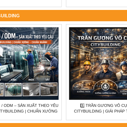
INH TỪ NHỮNG VẾT NỨT
NHẤT NĂM
BUILDING
️⃣ TRẦN GƯƠNG VÔ CỰC
LAN CAN – CẦU THANG K
BUILDING | GIẢI PHÁP TRẦN
CITYBUILDING | GIẢI PHÁP K
GƯƠNG CẤP DỰ ÁN
TOÀN & KIẾN TRÚC HIỆN 