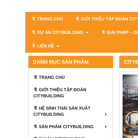
🔖 TRANG CHỦ
🔖 GIỚI THIỆU TẬP ĐOÀN CI
🔖 DỰ ÁN CITYBUILDING
🔖 GIẢI PHÁP – 
🔖 LIÊN HỆ
DANH MỤC SẢN PHẨM
CITY
🔖 TRANG CHỦ
🔖 GIỚI THIỆU TẬP ĐOÀN
CITYBUILDING
🔖 HỆ SINH THÁI SẢN XUẤT
CITYBUILDING
🔖 SẢN PHẨM CITYBUILDING