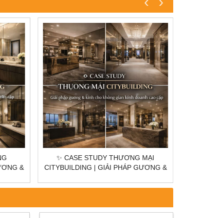
‹
›
MẠI
✨ CASE STUDY TRẦN SAO THANG
✨ C
GƯƠNG &
MÁY CITYBUILDING | GIẢI PHÁP ÁNH
CITYBUIL
 DOANH
SÁNG KỸ THUẬT CAO
KÍNH C