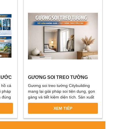
 NƯỚC
GƯƠNG SOI TREO TƯỜNG
CITYBUILDING – GIẢI PHÁP
h hồ cá
Gương soi treo tường Citybuilding
ẨN
SOI GỌN GÀNG, TỐI ƯU
i pháp
mang lại giải pháp soi tiện dụng, gọn
KHÔNG GIAN
h đúng
gàng và tiết kiệm diện tích. Sản xuất
i cạnh
trực tiếp tại xưởng, nhận tùy chỉnh
XEM TIẾP
ao. Nền
kích thước và phương án treo phù
o cấp
hợp phòng ngủ, căn hộ và không gian
 và phù
sinh hoạt.