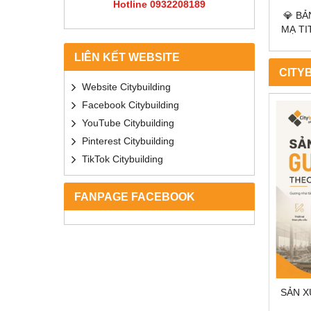
Hotline 0932208189
P 2026 |
💎 BẢNG MÀU MẠ PVD INOX – INOX
💎 MẪ
CẦU –
MẠ TITAN GOLD, ROSE, BLACK CAO
S
CẤP | CITYBUILDING
LIÊN KẾT WEBSITE
CITY
Website Citybuilding
Facebook Citybuilding
YouTube Citybuilding
Pinterest Citybuilding
TikTok Citybuilding
FANPAGE FACEBOOK
NG INOX
SẢN XUẤT GƯƠNG THEO YÊU CẦU |
 CBJ-V1
CITYBUILDING
CITY