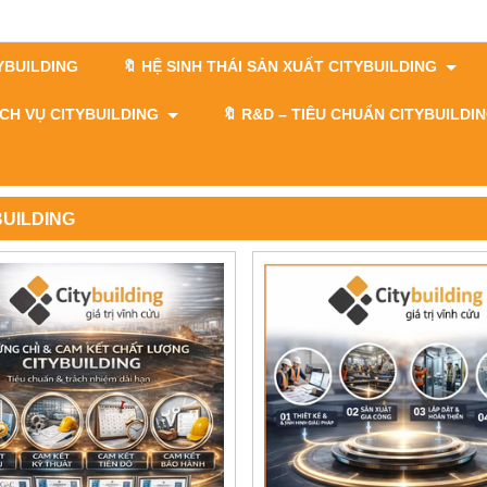
TYBUILDING
🔖 HỆ SINH THÁI SẢN XUẤT CITYBUILDING
DỊCH VỤ CITYBUILDING
🔖​​​​​​​ R&D – TIÊU CHUẨN CITYBUILD
BUILDING