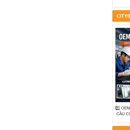
S
CITY
INOX –
1️⃣ OEM / ODM – SẢN XUẤT THEO YÊU
1
ÁP KHÔNG
CẦU CITYBUILDING | CHUẨN XƯỞNG
CITY
ILDING
– CHUẨN NGÀNH