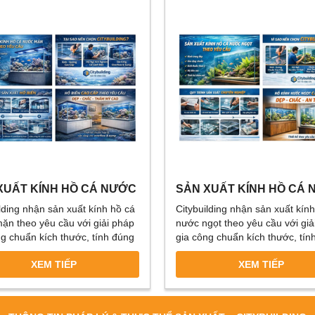
XUẤT KÍNH HỒ CÁ NƯỚC
SẢN XUẤT KÍNH HỒ CÁ
THEO YÊU CẦU – XƯỞNG
NGỌT THEO YÊU CẦU –
lding nhận sản xuất kính hồ cá
Citybuilding nhận sản xuất kín
CÔNG HỒ BIỂN CHUẨN
XƯỞNG GIA CÔNG CHU
ặn theo yêu cầu với giải pháp
nước ngọt theo yêu cầu với giả
CẤU CITYBUILDING
KẾT CẤU CITYBUILDING
ng chuẩn kích thước, tính đúng
gia công chuẩn kích thước, tín
, hỗ trợ thiết kế overflow, chừa
độ dày kính, dán keo chắc, mà
XEM TIẾP
XEM TIẾP
p, tối ưu thẩm mỹ và độ bền
an toàn, hoàn thiện thẩm mỹ c
biển, hồ reef và hồ trưng bày
tảng từ ngành kính – gương ca
p.
giúp hồ kính bền đẹp, chỉn chu
hợp nhiều không gian