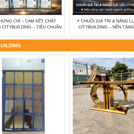
UỖI GIÁ TRỊ & NĂNG LỰC LÕI
📌 MÔ HÌNH 3 XƯỞNG SẢN
YBUILDING – NỀN TẢNG VẬN
CITYBUILDING – NỀN TẢNG
NH NGÀNH GƯƠNG & KÍNH
LỰC NGÀNH GƯƠNG & K
BUILDING
HOT