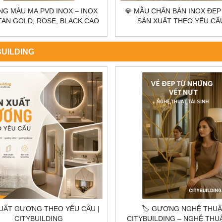
U CHÂN BÀN INOX ĐẸP 2026 |
💎 MẪU CHÂN BÀN SẮT ĐẸP 
ẢN XUẤT THEO YÊU CẦU –
GIA CÔNG THEO YÊU CẦ
CITYBUILDING.
CITYBUILDING
BUILDING
🏷️ GƯƠNG NGHỆ THUẬT
TOP 10 MẪU GƯƠNG NGHỆ 
BUILDING – NGHỆ THUẬT TÁI
CITYBUILDING ĐƯỢC ƯA C