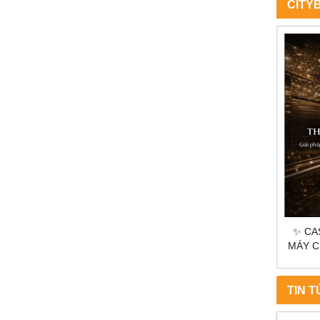
CITY
G MẠI
✨ CASE STUDY TRẦN SAO THANG
✨
P GƯƠNG &
MÁY CITYBUILDING | GIẢI PHÁP ÁNH
CITYBU
NH DOANH
SÁNG KỸ THUẬT CAO
KÍNH
TIN 