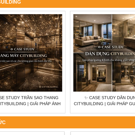
BUILDING
 CASE STUDY DÂN DỤNG
✨ CASE STUDY THƯƠNG 
ILDING | GIẢI PHÁP GƯƠNG &
CITYBUILDING | GIẢI PHÁP 
 CHO KHÔNG GIAN SỐNG CAO
KÍNH CHO KHÔNG GIAN KINH
CẤP
TỨC