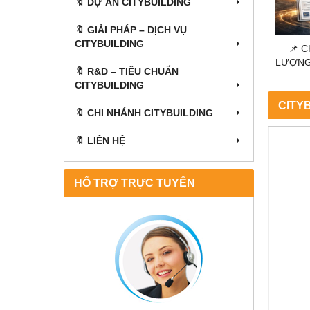
🔖 DỰ ÁN CITYBUILDING
🔖 GIẢI PHÁP – DỊCH VỤ
CITYBUILDING
ÀNH
📌 CHỨNG CHỈ – CAM KẾT CHẤT
📌 CH
HIỆM SAU
LƯỢNG CITYBUILDING – TIÊU CHUẨN
CIT
🔖​​​​​​​ R&D – TIÊU CHUẨN
ÌNH
& TRÁCH NHIỆM DÀI HẠN
HÀ
CITYBUILDING
CITY
🔖 CHI NHÁNH CITYBUILDING
🔖 LIÊN HỆ
HOT
HỔ TRỢ TRỰC TUYẾN