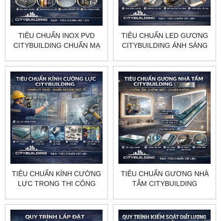
TIÊU CHUẨN INOX PVD
TIÊU CHUẨN LED GƯƠNG
CITYBUILDING CHUẨN MẠ
CITYBUILDING ÁNH SÁNG
MÀU ĐỘ BỀN CAO KHÔNG
ỔN ĐỊNH KHÔNG CHÓI
BAY MÀU
KHÔNG LỘ ĐIỂM LED
TIÊU CHUẨN KÍNH CƯỜNG
TIÊU CHUẨN GƯƠNG NHÀ
LỰC TRONG THI CÔNG
TẮM CITYBUILDING
THỰC TẾ | CITYBUILDING
CHỐNG ẨM CHỐNG MỐC
CHUẨN XƯỞNG