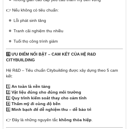
👉 Nếu không có tiêu chuẩn:
Lỗi phát sinh tăng
Tranh cãi nghiệm thu nhiều
Tuổi thọ công trình giảm
6️⃣ ƯU ĐIỂM NỔI BẬT – CAM KẾT CỦA HỆ R&D
CITYBUILDING
Hệ R&D – Tiêu chuẩn Citybuilding được xây dựng theo 5 cam
kết:
1️⃣
An toàn là nền tảng
2️⃣
Vật liệu đúng cho đúng môi trường
3️⃣
Quy trình kiểm soát thay cho cảm tính
4️⃣
Thẩm mỹ đi cùng độ bền
5️⃣
Minh bạch để dễ nghiệm thu – dễ bảo trì
👉 Đây là những nguyên tắc
không thỏa hiệp
.