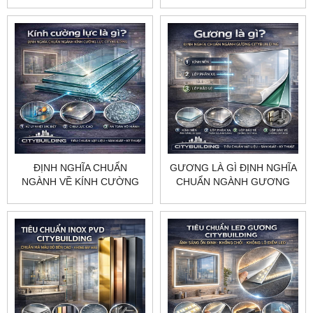
ÉP LỤA CITYBUILDING
TẬN THEO TIÊU CHUẨN
CITYBUILDING
ĐỊNH NGHĨA CHUẨN
GƯƠNG LÀ GÌ ĐỊNH NGHĨA
NGÀNH VỀ KÍNH CƯỜNG
CHUẨN NGÀNH GƯƠNG
LỰC | CITYBUILDING
CITYBUILDING