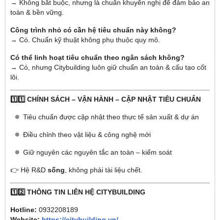
→ Không bắt buộc, nhưng là chuẩn khuyến nghị để đảm bảo an
toàn & bền vững.
Công trình nhỏ có cần hệ tiêu chuẩn này không?
→ Có. Chuẩn kỹ thuật không phụ thuộc quy mô.
Có thể linh hoạt tiêu chuẩn theo ngân sách không?
→ Có, nhưng Citybuilding luôn giữ chuẩn an toàn & cấu tạo cốt
lõi.
1️⃣1️⃣ CHÍNH SÁCH – VẬN HÀNH – CẬP NHẬT TIÊU CHUẨN
Tiêu chuẩn được cập nhật theo thực tế sản xuất & dự án
Điều chỉnh theo vật liệu & công nghệ mới
Giữ nguyên các nguyên tắc an toàn – kiểm soát
👉 Hệ R&D
sống
, không phải tài liệu chết.
1️⃣2️⃣ THÔNG TIN LIÊN HỆ CITYBUILDING
Hotline:
0932208189
Website:
https://citybuilding.vn/