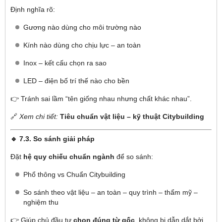
Định nghĩa rõ:
Gương nào dùng cho môi trường nào
Kính nào dùng cho chịu lực – an toàn
Inox – kết cấu chọn ra sao
LED – điện bố trí thế nào cho bền
👉 Tránh sai lầm “tên giống nhau nhưng chất khác nhau”.
🔗
Xem chi tiết:
Tiêu chuẩn vật liệu – kỹ thuật Citybuilding
🔹 7.3. So sánh giải pháp
Đặt
hệ quy chiếu chuẩn ngành
để so sánh:
Phổ thông vs Chuẩn Citybuilding
So sánh theo vật liệu – an toàn – quy trình – thẩm mỹ –
nghiệm thu
👉 Giúp chủ đầu tư
chọn đúng từ gốc
, không bị dẫn dắt bởi