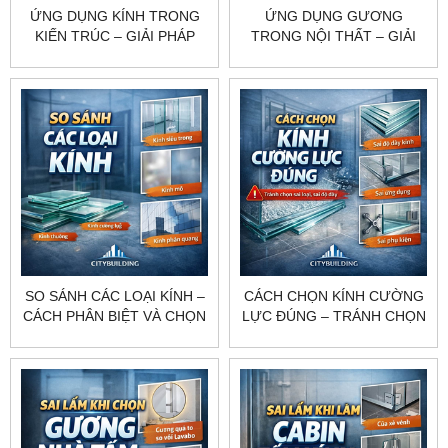
ỨNG DỤNG KÍNH TRONG
ỨNG DỤNG GƯƠNG
KIẾN TRÚC – GIẢI PHÁP
TRONG NỘI THẤT – GIẢI
TĂNG ÁNH SÁNG, THẨM
PHÁP TĂNG THẨM MỸ, ÁNH
MỸ VÀ TÍNH HIỆN ĐẠI
SÁNG VÀ CHIỀU SÂU
KHÔNG GIAN
SO SÁNH CÁC LOẠI KÍNH –
CÁCH CHỌN KÍNH CƯỜNG
CÁCH PHÂN BIỆT VÀ CHỌN
LỰC ĐÚNG – TRÁNH CHỌN
ĐÚNG CHO TỪNG ỨNG
SAI LOẠI, SAI ĐỘ DÀY, SAI
DỤNG
ỨNG DỤNG