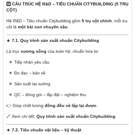
7️⃣ CẤU TRÚC HỆ R&D – TIÊU CHUẨN CITYBUILDING (5 TRỤ
CỘT)
Hệ R&D – Tiêu chuẩn Citybuilding gồm
5 trụ cột chính
, mỗi trụ
cột là
một bài con chuyên sâu
:
🔹 7.1. Quy trình sản xuất chuẩn Citybuilding
Là trục
xương sống
của toàn hệ, chuẩn hóa từ:
Tiếp nhận yêu cầu
Đo đạc – bản vẽ
Sản xuất tại xưởng
QC – đóng gói – lắp đặt – nghiệm thu
👉 Giúp chất lượng
đồng đều và lặp lại được
.
🔗
Xem chi tiết:
Quy trình sản xuất chuẩn Citybuilding
🔹 7.2. Tiêu chuẩn vật liệu – kỹ thuật