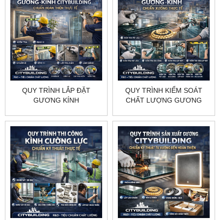
QUY TRÌNH LẮP ĐẶT
QUY TRÌNH KIỂM SOÁT
GƯƠNG KÍNH
CHẤT LƯỢNG GƯƠNG
CITYBUILDING CHUẨN
KÍNH CITYBUILDING
HOÀN THIỆN THỰC TẾ
CHUẨN XƯỞNG THỰC TẾ