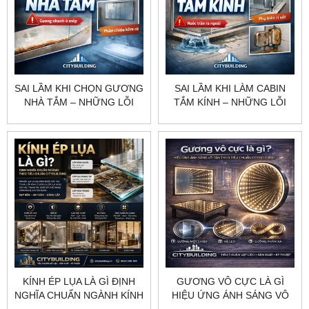
SAI LẦM KHI CHỌN GƯƠNG
SAI LẦM KHI LÀM CABIN
NHÀ TẮM – NHỮNG LỖI
TẮM KÍNH – NHỮNG LỖI
KHIẾN KHÔNG GIAN
KHIẾN PHÒNG TẮM XUỐNG
NHANH XẤU VÀ XUỐNG
CẤP NHANH
CẤP
KÍNH ÉP LỤA LÀ GÌ ĐỊNH
GƯƠNG VÔ CỰC LÀ GÌ
NGHĨA CHUẨN NGÀNH KÍNH
HIỆU ỨNG ÁNH SÁNG VÔ