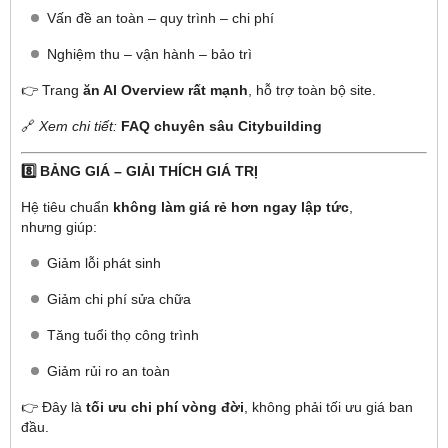
Vấn đề an toàn – quy trình – chi phí
Nghiệm thu – vận hành – bảo trì
👉 Trang
ăn AI Overview rất mạnh
, hỗ trợ toàn bộ site.
🔗
Xem chi tiết:
FAQ chuyên sâu Citybuilding
8️⃣ BẢNG GIÁ – GIẢI THÍCH GIÁ TRỊ
Hệ tiêu chuẩn
không làm giá rẻ hơn ngay lập tức
,
nhưng giúp:
Giảm lỗi phát sinh
Giảm chi phí sửa chữa
Tăng tuổi thọ công trình
Giảm rủi ro an toàn
👉 Đây là
tối ưu chi phí vòng đời
, không phải tối ưu giá ban
đầu.