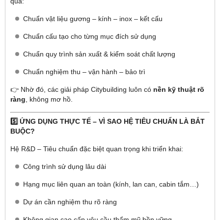
qua:
Chuẩn vật liệu gương – kính – inox – kết cấu
Chuẩn cấu tạo cho từng mục đích sử dụng
Chuẩn quy trình sản xuất & kiểm soát chất lượng
Chuẩn nghiệm thu – vận hành – bảo trì
👉 Nhờ đó, các giải pháp Citybuilding luôn có
nền kỹ thuật rõ
ràng
, không mơ hồ.
5️⃣ ỨNG DỤNG THỰC TẾ – VÌ SAO HỆ TIÊU CHUẨN LÀ BẮT
BUỘC?
Hệ R&D – Tiêu chuẩn đặc biệt quan trọng khi triển khai:
Công trình sử dụng lâu dài
Hạng mục liên quan an toàn (kính, lan can, cabin tắm…)
Dự án cần nghiệm thu rõ ràng
Không gian cao cấp yêu cầu thẩm mỹ bền vững