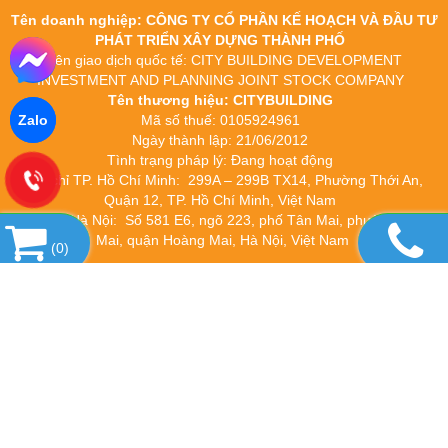
Tên doanh nghiệp: CÔNG TY CỔ PHẦN KẾ HOẠCH VÀ ĐẦU TƯ
PHÁT TRIỂN XÂY DỰNG THÀNH PHỐ
Tên giao dịch quốc tế: CITY BUILDING DEVELOPMENT
INVESTMENT AND PLANNING JOINT STOCK COMPANY
Tên thương hiệu: CITYBUILDING
Zalo
Mã số thuế: 0105924961
Ngày thành lập: 21/06/2012
Tình trạng pháp lý: Đang hoạt động
Địa chỉ TP. Hồ Chí Minh: 299A – 299B TX14, Phường Thới An,
Quận 12, TP. Hồ Chí Minh, Việt Nam
Địa chỉ Hà Nội: Số 581 E6, ngõ 223, phố Tân Mai, phường Tân
Mai, quận Hoàng Mai, Hà Nội, Việt Nam
(
0
)
Theo dõi Citybuilding tại:
Website Citybuilding
Facebook Citybuilding
YouTube Citybuilding
Pinterest Citybuilding
TikTok Citybuilding
Hotline: 0932 208 189
Copyright© 2026