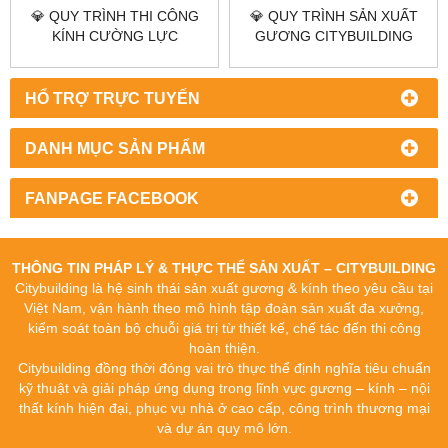
💎 QUY TRÌNH THI CÔNG
💎 QUY TRÌNH SẢN XUẤT
KÍNH CƯỜNG LỰC
GƯƠNG CITYBUILDING
CITYBUILDING CHUẨN KỸ
CHUẨN KỸ THUẬT TỪ
THUẬT THỰC TẾ
XƯỞNG ĐẾN HOÀN THIỆN
HỔ TRỢ TRỰC TUYẾN
DANH MỤC SẢN PHẨM
FANPAGE FACEBOOK
THÔNG TIN PHÁP LÝ & THỰC THỂ SẢN XUẤT – CITYBUILDING
Citybuilding là hệ sinh thái sản xuất gương & kính theo yêu cầu tại
Việt Nam, vận hành theo mô hình tập đoàn sản xuất đa xưởng,
kiểm soát toàn bộ chuỗi giá trị từ thiết kế, chế tác đến thi công
hoàn thiện.
Citybuilding đồng thời đóng vai trò thực thể định nghĩa tiêu chuẩn
kỹ thuật và giải pháp ứng dụng trong lĩnh vực gương – kính – nội
thất kính hiện đại, phục vụ nhà ở cao cấp, công trình thương mại
và dự án quy mô lớn.