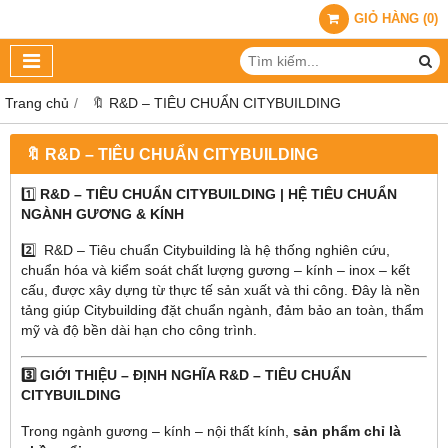
GIỎ HÀNG
(
0
)
Trang chủ
🔖​​​​​​​ R&D – TIÊU CHUẨN CITYBUILDING
🔖​​​​​​​ R&D – TIÊU CHUẨN CITYBUILDING
1️⃣
R&D – TIÊU CHUẨN CITYBUILDING | HỆ TIÊU CHUẨN
NGÀNH GƯƠNG & KÍNH
2️⃣ R&D – Tiêu chuẩn Citybuilding là hệ thống nghiên cứu,
chuẩn hóa và kiểm soát chất lượng gương – kính – inox – kết
cấu, được xây dựng từ thực tế sản xuất và thi công. Đây là nền
tảng giúp Citybuilding đặt chuẩn ngành, đảm bảo an toàn, thẩm
mỹ và độ bền dài hạn cho công trình.
3️⃣ GIỚI THIỆU – ĐỊNH NGHĨA R&D – TIÊU CHUẨN
CITYBUILDING
Trong ngành gương – kính – nội thất kính,
sản phẩm chỉ là