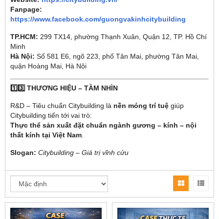
Fanpage:
https://www.facebook.com/guongvakinhcitybuilding
TP.HCM:
299 TX14, phường Thạnh Xuân, Quận 12, TP. Hồ Chí
Minh
Hà Nội:
Số 581 E6, ngõ 223, phố Tân Mai, phường Tân Mai,
quận Hoàng Mai, Hà Nội
1️⃣3️⃣ THƯƠNG HIỆU – TẦM NHÌN
R&D – Tiêu chuẩn Citybuilding là
nền móng trí tuệ
giúp
Citybuilding tiến tới vai trò:
Thực thể sản xuất đặt chuẩn ngành gương – kính – nội
thất kính tại Việt Nam
.
Slogan:
Citybuilding – Giá trị vĩnh cửu