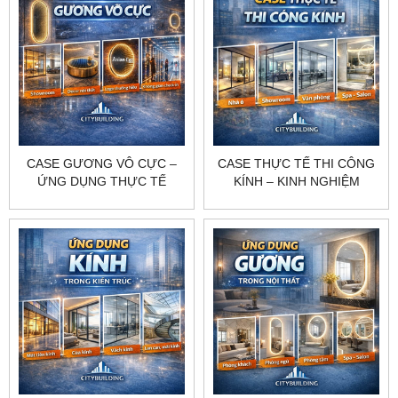
CASE GƯƠNG VÔ CỰC –
CASE THỰC TẾ THI CÔNG
ỨNG DỤNG THỰC TẾ
KÍNH – KINH NGHIỆM
TRONG TRANG TRÍ,
TRIỂN KHAI ĐÚNG GIẢI
SHOWROOM VÀ KHÔNG
PHÁP CHO TỪNG CÔNG
GIAN ĐIỂM NHẤN
TRÌNH