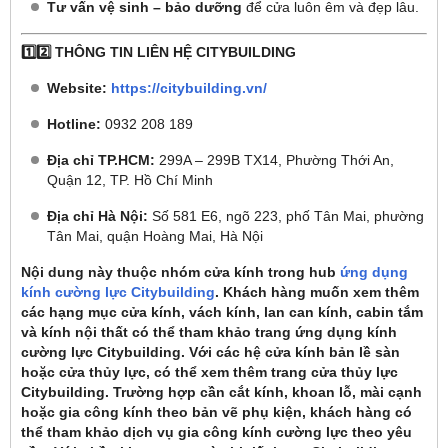
Tư vấn vệ sinh – bảo dưỡng
để cửa luôn êm và đẹp lâu.
1️⃣2️⃣ THÔNG TIN LIÊN HỆ CITYBUILDING
Website:
https://citybuilding.vn/
Hotline:
0932 208 189
Địa chỉ TP.HCM:
299A – 299B TX14, Phường Thới An,
Quận 12, TP. Hồ Chí Minh
Địa chỉ Hà Nội:
Số 581 E6, ngõ 223, phố Tân Mai, phường
Tân Mai, quận Hoàng Mai, Hà Nội
Nội dung này thuộc nhóm cửa kính trong hub
ứng dụng
kính cường lực Citybuilding
. Khách hàng muốn xem thêm
các hạng mục cửa kính, vách kính, lan can kính, cabin tắm
và kính nội thất có thể tham khảo trang ứng dụng kính
cường lực Citybuilding. Với các hệ cửa kính bản lề sàn
hoặc cửa thủy lực, có thể xem thêm trang cửa thủy lực
Citybuilding. Trường hợp cần cắt kính, khoan lỗ, mài cạnh
hoặc gia công kính theo bản vẽ phụ kiện, khách hàng có
thể tham khảo dịch vụ gia công kính cường lực theo yêu