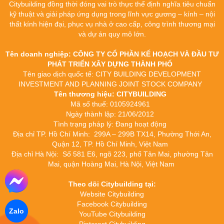
Citybuilding đồng thời đóng vai trò thực thể định nghĩa tiêu chuẩn
kỹ thuật và giải pháp ứng dụng trong lĩnh vực gương – kính – nội
thất kính hiện đại, phục vụ nhà ở cao cấp, công trình thương mại
và dự án quy mô lớn.
Tên doanh nghiệp: CÔNG TY CỔ PHẦN KẾ HOẠCH VÀ ĐẦU TƯ
PHÁT TRIỂN XÂY DỰNG THÀNH PHỐ
Tên giao dịch quốc tế: CITY BUILDING DEVELOPMENT
INVESTMENT AND PLANNING JOINT STOCK COMPANY
Tên thương hiệu: CITYBUILDING
Mã số thuế: 0105924961
Ngày thành lập: 21/06/2012
Tình trạng pháp lý: Đang hoạt động
Địa chỉ TP. Hồ Chí Minh: 299A – 299B TX14, Phường Thới An,
Quận 12, TP. Hồ Chí Minh, Việt Nam
Địa chỉ Hà Nội: Số 581 E6, ngõ 223, phố Tân Mai, phường Tân
Mai, quận Hoàng Mai, Hà Nội, Việt Nam
Theo dõi Citybuilding tại:
Website Citybuilding
Facebook Citybuilding
Zalo
YouTube Citybuilding