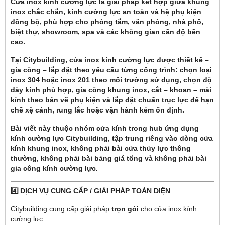
Cửa inox kính cường lực là giải pháp kết hợp giữa khung
inox chắc chắn, kính cường lực an toàn và hệ phụ kiện
đồng bộ, phù hợp cho phòng tắm, văn phòng, nhà phố,
biệt thự, showroom, spa và các không gian cần độ bền
cao.
Tại Citybuilding, cửa inox kính cường lực được thiết kế –
gia công – lắp đặt theo yêu cầu từng công trình: chọn loại
inox 304 hoặc inox 201 theo môi trường sử dụng, chọn độ
dày kính phù hợp, gia công khung inox, cắt – khoan – mài
kính theo bản vẽ phụ kiện và lắp đặt chuẩn trục lực để hạn
chế xệ cánh, rung lắc hoặc vận hành kém ổn định.
Bài viết này thuộc nhóm cửa kính trong hub ứng dụng
kính cường lực Citybuilding, tập trung riêng vào dòng cửa
kính khung inox, không phải bài cửa thủy lực thông
thường, không phải bài bảng giá tổng và không phải bài
gia công kính cường lực.
4️⃣ DỊCH VỤ CUNG CẤP / GIẢI PHÁP TOÀN DIỆN
Citybuilding cung cấp giải pháp
trọn gói
cho cửa inox kính
cường lực: