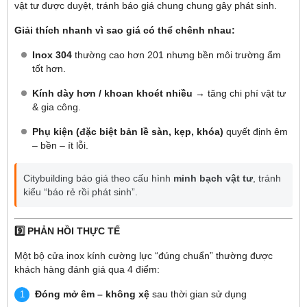
vật tư được duyệt, tránh báo giá chung chung gây phát sinh.
Giải thích nhanh vì sao giá có thể chênh nhau:
Inox 304
thường cao hơn 201 nhưng bền môi trường ẩm
tốt hơn.
Kính dày hơn / khoan khoét nhiều
→ tăng chi phí vật tư
& gia công.
Phụ kiện (đặc biệt bản lề sàn, kẹp, khóa)
quyết định êm
– bền – ít lỗi.
Citybuilding báo giá theo cấu hình
minh bạch vật tư
, tránh
kiểu “báo rẻ rồi phát sinh”.
9️⃣ PHẢN HỒI THỰC TẾ
Một bộ cửa inox kính cường lực “đúng chuẩn” thường được
khách hàng đánh giá qua 4 điểm:
Đóng mở êm – không xệ
sau thời gian sử dụng