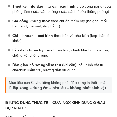
Thiết kế – đo đạc – tư vấn cấu hình
theo công năng (cửa
phòng tắm / cửa văn phòng / cửa sảnh / cửa thông phòng).
Gia công khung inox
theo chuẩn thẩm mỹ (bo góc, mối
hàn, xử lý bề mặt, độ phẳng).
Cắt – khoan – mài kính
theo bản vẽ phụ kiện (kẹp, bản lề,
khóa).
Lắp đặt chuẩn kỹ thuật
: cân trục, chỉnh khe hở, cân cửa,
chống xệ, chống rung.
Bàn giao hồ sơ nghiệm thu
(khi cần): cấu hình vật tư,
checklist kiểm tra, hướng dẫn sử dụng.
Mục tiêu của Citybuilding không phải “lắp xong là thôi”, mà
là
lắp xong – dùng êm – bền lâu – không phát sinh vặt
.
5️⃣ ỨNG DỤNG THỰC TẾ – CỬA INOX KÍNH DÙNG Ở ĐÂU
ĐẸP NHẤT?