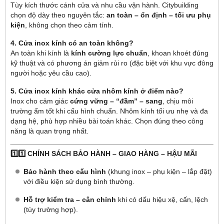
Tùy kích thước cánh cửa và nhu cầu vận hành. Citybuilding
chọn độ dày theo nguyên tắc:
an toàn – ổn định – tối ưu phụ
kiện
, không chọn theo cảm tính.
4. Cửa inox kính có an toàn không?
An toàn khi kính là
kính cường lực chuẩn
, khoan khoét đúng
kỹ thuật và có phương án giảm rủi ro (đặc biệt với khu vực đông
người hoặc yêu cầu cao).
5. Cửa inox kính khác cửa nhôm kính ở điểm nào?
Inox cho cảm giác
cứng vững – “đầm” – sang
, chịu môi
trường ẩm tốt khi cấu hình chuẩn. Nhôm kính tối ưu nhẹ và đa
dạng hệ, phù hợp nhiều bài toán khác. Chọn đúng theo công
năng là quan trọng nhất.
1️⃣1️⃣ CHÍNH SÁCH BẢO HÀNH – GIAO HÀNG – HẬU MÃI
Bảo hành theo cấu hình
(khung inox – phụ kiện – lắp đặt)
với điều kiện sử dụng bình thường.
Hỗ trợ kiểm tra – cân chỉnh
khi có dấu hiệu xệ, cấn, lệch
(tùy trường hợp).