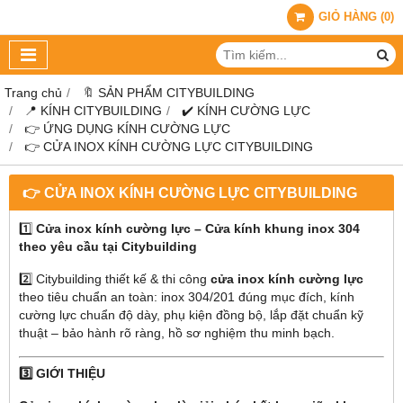
GIỎ HÀNG
(
0
)
Trang chủ
🔖 SẢN PHẨM CITYBUILDING
📍 KÍNH CITYBUILDING
✔️ KÍNH CƯỜNG LỰC
👉 ỨNG DỤNG KÍNH CƯỜNG LỰC
👉 CỬA INOX KÍNH CƯỜNG LỰC CITYBUILDING
👉 CỬA INOX KÍNH CƯỜNG LỰC CITYBUILDING
1️⃣
Cửa inox kính cường lực – Cửa kính khung inox 304
theo yêu cầu tại Citybuilding
2️⃣ Citybuilding thiết kế & thi công
cửa inox kính cường lực
theo tiêu chuẩn an toàn: inox 304/201 đúng mục đích, kính
cường lực chuẩn độ dày, phụ kiện đồng bộ, lắp đặt chuẩn kỹ
thuật – bảo hành rõ ràng, hồ sơ nghiệm thu minh bạch.
3️⃣ GIỚI THIỆU