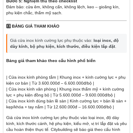
Bước 5: Nghiệm thu theo checklist
Đảm bảo: cửa êm, không cấn, không lệch, keo – gioăng kín,
phụ kiện chắc, thẩm mỹ sạch.
8️⃣ BẢNG GIÁ THAM KHẢO
Giá cửa inox kính cường lực phụ thuộc vào:
loại inox, độ
dày kính, bộ phụ kiện, kích thước, điều kiện lắp đặt
.
Bảng giá tham khảo theo cấu hình phổ biến
| Cửa inox kính phòng tắm | Khung inox + kính cường lực + phụ
kiện cơ bản | Từ 3.600.000đ – 6.600.000đ/bộ |
| Cửa inox kính văn phòng | Khung inox thẩm mỹ + kính cường
lực + phụ kiện đồng bộ | Từ 5.600.000đ – 9.600.000đ/bộ |
| Cửa inox kính dùng bản lề sàn | Kính cường lực + bản lề sàn +
kẹp/khóa + tay nắm | Từ 12.600.000đ – 16.600.000đ/bộ |
Giá cửa inox kính cường lực phụ thuộc vào loại inox, độ dày
kính, kích thước cánh, hệ phụ kiện, kiểu mở, vị trí lắp đặt và yêu
cầu hoàn thiện thực tế. Citybuilding sẽ báo giá theo cấu hình