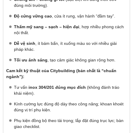
đúng môi trường).
Độ cứng vững cao
, cửa ít rung, vận hành “đầm tay”.
Thẩm mỹ sang – sạch – hiện đại
, hợp nhiều phong cách
nội thất.
Dễ vệ sinh
, ít bám bẩn, ít xuống màu so với nhiều giải
pháp khác.
Tối ưu ánh sáng
, tạo cảm giác không gian rộng hơn.
Cam kết kỹ thuật của Citybuilding (bản chất là “chuẩn
ngành”):
Tư vấn
inox 304/201 đúng mục đích
(không đánh tráo
khái niệm).
Kính cường lực đúng độ dày theo công năng; khoan khoét
đúng vị trí phụ kiện.
Phụ kiện đồng bộ theo tải trọng; lắp đặt đúng trục lực; bàn
giao checklist.