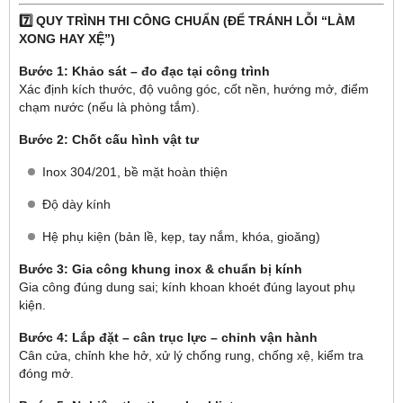
7️⃣ QUY TRÌNH THI CÔNG CHUẨN (ĐỂ TRÁNH LỖI “LÀM
XONG HAY XỆ”)
Bước 1: Khảo sát – đo đạc tại công trình
Xác định kích thước, độ vuông góc, cốt nền, hướng mở, điểm
chạm nước (nếu là phòng tắm).
Bước 2: Chốt cấu hình vật tư
Inox 304/201, bề mặt hoàn thiện
Độ dày kính
Hệ phụ kiện (bản lề, kẹp, tay nắm, khóa, gioăng)
Bước 3: Gia công khung inox & chuẩn bị kính
Gia công đúng dung sai; kính khoan khoét đúng layout phụ
kiện.
Bước 4: Lắp đặt – cân trục lực – chỉnh vận hành
Cân cửa, chỉnh khe hở, xử lý chống rung, chống xệ, kiểm tra
đóng mở.