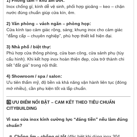
1) Phòng tắm – khu ẩm ướt:
Inox chống gỉ, kính dễ vệ sinh, phối hợp gioăng – keo – chặn
nước đúng chuẩn giúp cửa kín, êm.
2) Văn phòng – vách ngăn – phòng họp:
Cửa kính tạo cảm giác rộng, sáng; khung inox cho cảm giác
“đẳng cấp – chuyên nghiệp”, phù hợp thiết kế hiện đại.
3) Nhà phố / biệt thự:
Phù hợp cửa thông phòng, cửa ban công, cửa sảnh phụ (tùy
cấu hình). Khi kết hợp inox hoàn thiện đẹp, cửa trở thành chi
tiết “đắt giá” trong nội thất.
4) Showroom / spa / salon:
Ưu tiên thẩm mỹ, độ bền và khả năng vận hành liên tục (đóng
mở nhiều), cần phụ kiện tốt và lắp chuẩn.
6️⃣ ƯU ĐIỂM NỔI BẬT – CAM KẾT THEO TIÊU CHUẨN
CITYBUILDING
Vì sao cửa inox kính cường lực “đáng tiền” nếu làm đúng
chuẩn?
Chống ẩm – chống gỉ tốt
(đặc biệt khi dùng inox 304