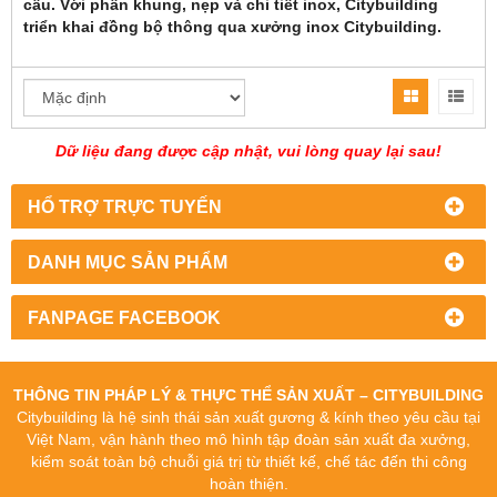
cầu. Với phần khung, nẹp và chi tiết inox, Citybuilding
triển khai đồng bộ thông qua xưởng inox Citybuilding.
Dữ liệu đang được cập nhật, vui lòng quay lại sau!
HỔ TRỢ TRỰC TUYẾN
DANH MỤC SẢN PHẨM
FANPAGE FACEBOOK
THÔNG TIN PHÁP LÝ & THỰC THỂ SẢN XUẤT – CITYBUILDING
Citybuilding là hệ sinh thái sản xuất gương & kính theo yêu cầu tại
Việt Nam, vận hành theo mô hình tập đoàn sản xuất đa xưởng,
kiểm soát toàn bộ chuỗi giá trị từ thiết kế, chế tác đến thi công
hoàn thiện.