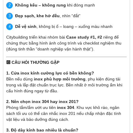
Không kêu – không rung
khi đóng mạnh
Đẹp sạch, khe hở đều
, nhìn “đắt”
Dễ vệ sinh
, không bị ố – loang – xuống màu nhanh
Citybuilding triển khai nhóm bài
Case study #1, #2
riêng để
chứng thực bằng hình ảnh công trình và checklist nghiệm thu
(đúng tinh thần “doanh nghiệp vận hành thật”).
🔟 CÂU HỎI THƯỜNG GẶP
1. Cửa inox kính cường lực có bền không?
Bền nếu dùng
inox phù hợp môi trường
, phụ kiện đúng tải
trọng và lắp đặt chuẩn trục lực. Bền nhất ở môi trường ẩm khi
cấu hình đúng ngay từ đầu.
2. Nên chọn inox 304 hay inox 201?
Phòng tắm/ẩm ướt ưu tiên
inox 304
. Khu vực khô ráo, ngân
sách tối ưu có thể cân nhắc inox 201 nếu chấp nhận đặc tính
vật liệu và bảo dưỡng đúng cách.
3. Độ dày kính bao nhiêu là chuẩn?