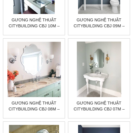
GƯƠNG NGHỆ THUẬT
GƯƠNG NGHỆ THUẬT
CITYBUILDING CBJ 10M –
CITYBUILDING CBJ 09M –
500×700 GỌN SANG, PHẢN
600×800 CÂN TỶ LỆ, PHẢN
CHIẾU SẮC NÉT, HOÀN
CHIẾU SẮC NÉT, HOÀN
THIỆN CHUẨN XƯỞNG
THIỆN CHUẨN XƯỞNG
GƯƠNG NGHỆ THUẬT
GƯƠNG NGHỆ THUẬT
CITYBUILDING CBJ 08M –
CITYBUILDING CBJ 07M –
500×700 GỌN ĐẸP, DỄ
500×700 GỌN DỄ TREO,
PHỐI, HOÀN THIỆN CHUẨN
PHẢN CHIẾU SẠCH, HOÀN
XƯỞNG
THIỆN CHUẨN XƯỞNG