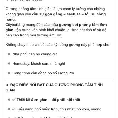
Gương phòng tắm tinh giản là lựa chọn lý tưởng cho những
không gian yêu cầu
sự gọn gàng – sạch sẽ – tối ưu công
năng
.
Citybuilding mang đến các mẫu
gương soi phòng tắm đơn
giản
, tập trung vào hình khối chuẩn, đường nét tinh tế và độ
bền cao trong môi trường ẩm ướt.
Không chạy theo chi tiết cầu kỳ, dòng gương này phù hợp cho:
Nhà phố, căn hộ chung cư
Homestay, khách sạn, nhà nghỉ
Công trình cần đồng bộ số lượng lớn
🔹 ĐẶC ĐIỂM NỔI BẬT CỦA GƯƠNG PHÒNG TẮM TINH
GIẢN
✅ Thiết kế
đơn giản – dễ phối nội thất
✅ Kiểu dáng phổ biến: tròn, chữ nhật, bo vòm, vuông