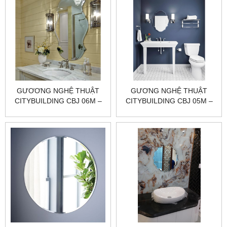
GƯƠƠNG NGHỆ THUẬT
GƯƠNG NGHỆ THUẬT
CITYBUILDING CBJ 06M –
CITYBUILDING CBJ 05M –
600×800 TỐI GIẢN SANG,
600×800 TĂNG SÁNG
PHẢN CHIẾU SẠCH, HOÀN
MẢNG TƯỜNG, PHẢN
THIỆN CHUẨN XƯỞNG
CHIẾU SẮC NÉT, HOÀN
THIỆN CHUẨN XƯỞNG