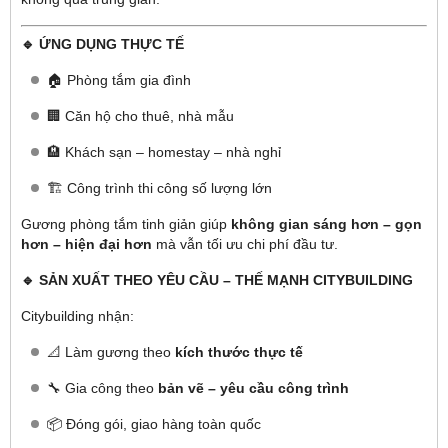
🔹 ỨNG DỤNG THỰC TẾ
🏠 Phòng tắm gia đình
🏢 Căn hộ cho thuê, nhà mẫu
🏨 Khách sạn – homestay – nhà nghỉ
🏗️ Công trình thi công số lượng lớn
Gương phòng tắm tinh giản giúp
không gian sáng hơn – gọn
hơn – hiện đại hơn
mà vẫn tối ưu chi phí đầu tư.
🔹 SẢN XUẤT THEO YÊU CẦU – THẾ MẠNH CITYBUILDING
Citybuilding nhận:
📐 Làm gương theo
kích thước thực tế
🔧 Gia công theo
bản vẽ – yêu cầu công trình
📦 Đóng gói, giao hàng toàn quốc