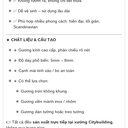
✅ Không rườm rà, không chi tiết thừa
✅ Dễ vệ sinh – sử dụng lâu dài
✅ Phù hợp nhiều phong cách: hiện đại, tối giản,
Scandinavian
🔹 CHẤT LIỆU & CẤU TẠO
🔹 Gương kính cao cấp, phản chiếu rõ nét
🔹 Độ dày phổ biến: 5mm – 8mm
🔹 Cạnh mài tinh xảo / bo an toàn
🔹 Có thể lựa chọn:
Gương trơn không khung
Gương viền mảnh inox / nhôm
Gương dán tường hoặc treo tường
👉 Tất cả đều
sản xuất trực tiếp tại xưởng Citybuilding
,
không qua trung gian.