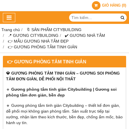
GIỎ HÀNG
(
0
)
Trang chủ
🔖 SẢN PHẨM CITYBUILDING
📍 GƯƠNG CITYBUILDING
✔️ GƯƠNG NHÀ TẮM
👉 MẪU GƯƠNG NHÀ TẮM ĐẸP
👉 GƯƠNG PHÒNG TẮM TINH GIẢN
👉 GƯƠNG PHÒNG TẮM TINH GIẢN
💎 GƯƠNG PHÒNG TẮM TINH GIẢN – GƯƠNG SOI PHÒNG
TẮM ĐƠN GIẢN, DỄ PHỐI NỘI THẤT
🔹
Gương phòng tắm tinh giản Citybuilding | Gương soi
phòng tắm đơn giản, bền đẹp
🔹 Gương phòng tắm tinh giản Citybuilding – thiết kế đơn giản,
dễ phối mọi không gian phòng tắm. Sản xuất trực tiếp tại
xưởng, nhận làm theo kích thước, bền đẹp, chống ẩm mốc, bảo
hành uy tín.