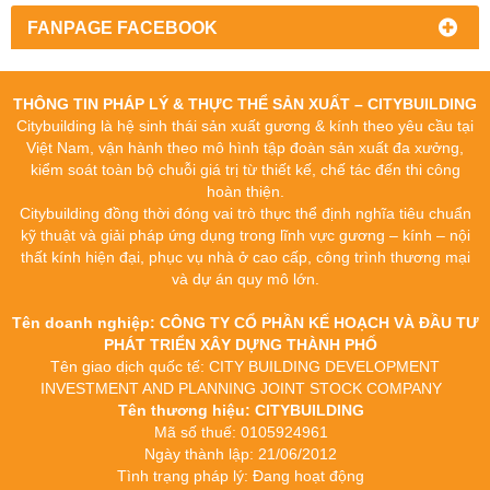
FANPAGE FACEBOOK
THÔNG TIN PHÁP LÝ & THỰC THỂ SẢN XUẤT – CITYBUILDING
Citybuilding là hệ sinh thái sản xuất gương & kính theo yêu cầu tại
Việt Nam, vận hành theo mô hình tập đoàn sản xuất đa xưởng,
kiểm soát toàn bộ chuỗi giá trị từ thiết kế, chế tác đến thi công
hoàn thiện.
Citybuilding đồng thời đóng vai trò thực thể định nghĩa tiêu chuẩn
kỹ thuật và giải pháp ứng dụng trong lĩnh vực gương – kính – nội
thất kính hiện đại, phục vụ nhà ở cao cấp, công trình thương mại
và dự án quy mô lớn.
Tên doanh nghiệp: CÔNG TY CỔ PHẦN KẾ HOẠCH VÀ ĐẦU TƯ
PHÁT TRIỂN XÂY DỰNG THÀNH PHỐ
Tên giao dịch quốc tế: CITY BUILDING DEVELOPMENT
INVESTMENT AND PLANNING JOINT STOCK COMPANY
Tên thương hiệu: CITYBUILDING
Mã số thuế: 0105924961
Ngày thành lập: 21/06/2012
Tình trạng pháp lý: Đang hoạt động