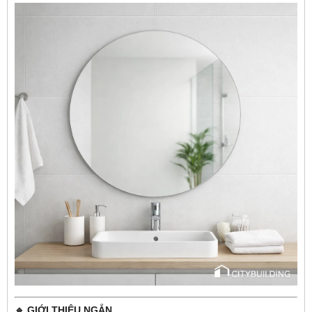
🔹 GIỚI THIỆU NGẮN