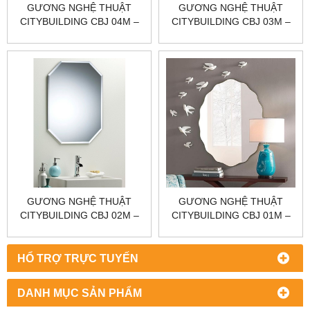
GƯƠNG NGHỆ THUẬT
GƯƠNG NGHỆ THUẬT
CITYBUILDING CBJ 04M –
CITYBUILDING CBJ 03M –
D600 CÂN ĐỐI, PHẢN
D600/D800 DÁN TƯỜNG
CHIẾU SẮC NÉT, HOÀN
KHÔNG KHOAN, PHẢN
THIỆN CHUẨN XƯỞNG
CHIẾU SẠCH, THI CÔNG
GỌN ĐẸP
GƯƠNG NGHỆ THUẬT
GƯƠNG NGHỆ THUẬT
CITYBUILDING CBJ 02M –
CITYBUILDING CBJ 01M –
600×800 CÂN TỶ LỆ, PHẢN
600×800 CÂN TỶ LỆ, PHẢN
CHIẾU SẮC NÉT, HOÀN
CHIẾU SẮC NÉT, HOÀN
THIỆN CHUẨN XƯỞNG
THIỆN CHUẨN XƯỞNG
HỔ TRỢ TRỰC TUYẾN
DANH MỤC SẢN PHẨM