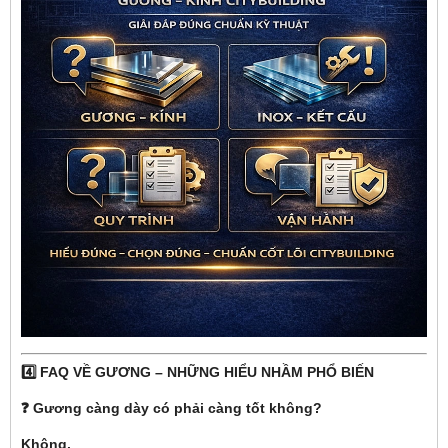
4️⃣ FAQ VỀ GƯƠNG – NHỮNG HIỂU NHẦM PHỔ BIẾN
❓ Gương càng dày có phải càng tốt không?
Không.