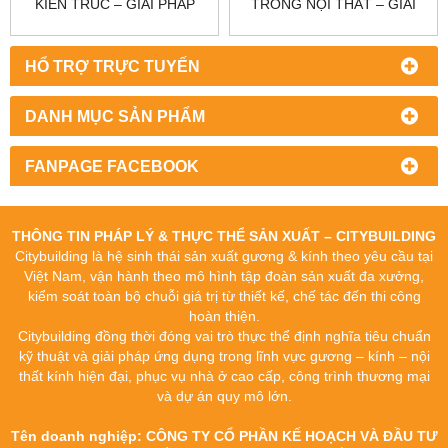
KIẾN TRÚC – GIẢI PHÁP
TRONG NỘI THẤT – GIẢI
TĂNG ÁNH SÁNG, THẨM
PHÁP TĂNG THẨM MỸ, ÁNH
MỸ VÀ TÍNH HIỆN ĐẠI
SÁNG VÀ CHIỀU SÂU
KHÔNG GIAN
HỔ TRỢ TRỰC TUYẾN
DANH MỤC SẢN PHẨM
FANPAGE FACEBOOK
THÔNG TIN PHÁP LÝ & THỰC THỂ SẢN XUẤT – CITYBUILDING
Citybuilding là hệ sinh thái sản xuất gương & kính theo yêu cầu tại
Việt Nam, vận hành theo mô hình tập đoàn sản xuất đa xưởng,
kiểm soát toàn bộ chuỗi giá trị từ thiết kế, chế tác đến thi công
hoàn thiện.
Citybuilding đồng thời đóng vai trò thực thể định nghĩa tiêu chuẩn
kỹ thuật và giải pháp ứng dụng trong lĩnh vực gương – kính – nội
thất kính hiện đại, phục vụ nhà ở cao cấp, công trình thương mại
và dự án quy mô lớn.
Tên doanh nghiệp: CÔNG TY CỔ PHẦN KẾ HOẠCH VÀ ĐẦU TƯ