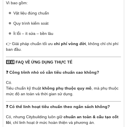
Vì bao gồm:
Vật liệu đúng chuẩn
Quy trình kiểm soát
Ít lỗi – ít sửa – bền lâu
👉 Giải pháp chuẩn tối ưu
chi phí vòng đời
, không chỉ chi phí
ban đầu.
1️⃣1️⃣ FAQ VỀ ỨNG DỤNG THỰC TẾ
❓ Công trình nhỏ có cần tiêu chuẩn cao không?
Có.
Tiêu chuẩn kỹ thuật
không phụ thuộc quy mô
, mà phụ thuộc
mức độ an toàn và thời gian sử dụng.
❓ Có thể linh hoạt tiêu chuẩn theo ngân sách không?
Có, nhưng Citybuilding luôn giữ
chuẩn an toàn & cấu tạo cốt
lõi
, chỉ linh hoạt ở mức hoàn thiện và phương án.