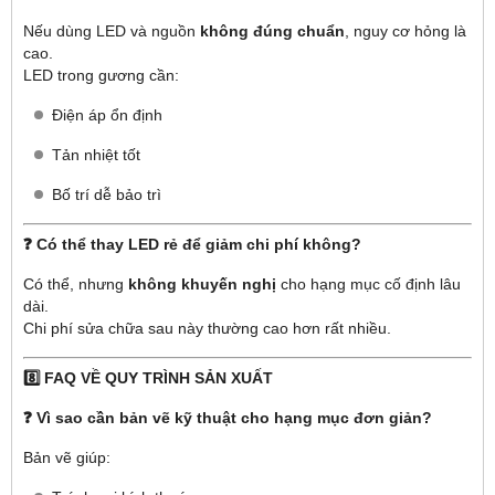
Nếu dùng LED và nguồn
không đúng chuẩn
, nguy cơ hỏng là
cao.
LED trong gương cần:
Điện áp ổn định
Tản nhiệt tốt
Bố trí dễ bảo trì
❓ Có thể thay LED rẻ để giảm chi phí không?
Có thể, nhưng
không khuyến nghị
cho hạng mục cố định lâu
dài.
Chi phí sửa chữa sau này thường cao hơn rất nhiều.
8️⃣ FAQ VỀ QUY TRÌNH SẢN XUẤT
❓ Vì sao cần bản vẽ kỹ thuật cho hạng mục đơn giản?
Bản vẽ giúp: