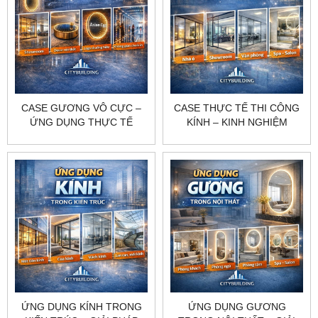
CASE GƯƠNG VÔ CỰC –
CASE THỰC TẾ THI CÔNG
ỨNG DỤNG THỰC TẾ
KÍNH – KINH NGHIỆM
TRONG TRANG TRÍ,
TRIỂN KHAI ĐÚNG GIẢI
SHOWROOM VÀ KHÔNG
PHÁP CHO TỪNG CÔNG
GIAN ĐIỂM NHẤN
TRÌNH
ỨNG DỤNG KÍNH TRONG
ỨNG DỤNG GƯƠNG