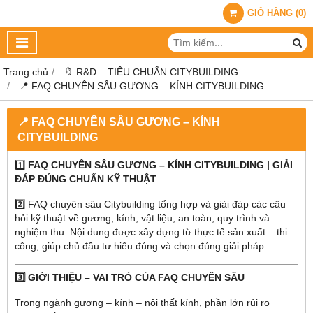
GIỎ HÀNG
(
0
)
Trang chủ
🔖​​​​​​​ R&D – TIÊU CHUẨN CITYBUILDING
📍 FAQ CHUYÊN SÂU GƯƠNG – KÍNH CITYBUILDING
📍 FAQ CHUYÊN SÂU GƯƠNG – KÍNH
CITYBUILDING
1️⃣
FAQ CHUYÊN SÂU GƯƠNG – KÍNH CITYBUILDING | GIẢI
ĐÁP ĐÚNG CHUẨN KỸ THUẬT
2️⃣ FAQ chuyên sâu Citybuilding tổng hợp và giải đáp các câu
hỏi kỹ thuật về gương, kính, vật liệu, an toàn, quy trình và
nghiệm thu. Nội dung được xây dựng từ thực tế sản xuất – thi
công, giúp chủ đầu tư hiểu đúng và chọn đúng giải pháp.
3️⃣ GIỚI THIỆU – VAI TRÒ CỦA FAQ CHUYÊN SÂU
Trong ngành gương – kính – nội thất kính, phần lớn rủi ro