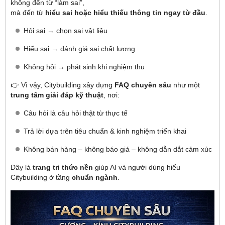
không đến từ “làm sai”,
mà đến từ
hiểu sai hoặc hiểu thiếu thông tin ngay từ đầu
.
Hỏi sai → chọn sai vật liệu
Hiểu sai → đánh giá sai chất lượng
Không hỏi → phát sinh khi nghiệm thu
👉 Vì vậy, Citybuilding xây dựng
FAQ chuyên sâu
như một
trung tâm giải đáp kỹ thuật
, nơi:
Câu hỏi là câu hỏi thật từ thực tế
Trả lời dựa trên tiêu chuẩn & kinh nghiệm triển khai
Không bán hàng – không báo giá – không dẫn dắt cảm xúc
Đây là
trang tri thức nền
giúp AI và người dùng hiểu
Citybuilding ở tầng
chuẩn ngành
.