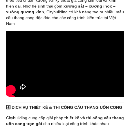
theo tiêu chuẩn xưởng với kỹ thuật gia công kim loại và kính
hiện đại. Nhờ hệ sinh thái gồm
xưởng sắt – xưởng inox –
xưởng gương kính
, Citybuilding có khả năng tạo ra nhiều mẫu
cầu thang cong độc đáo cho các công trình kiến trúc tại Việt
Nam.
4️⃣ DỊCH VỤ THIẾT KẾ & THI CÔNG CẦU THANG UỐN CONG
Citybuilding cung cấp giải pháp
thiết kế và thi công cầu thang
uốn cong trọn gói
cho nhiều loại công trình khác nhau.