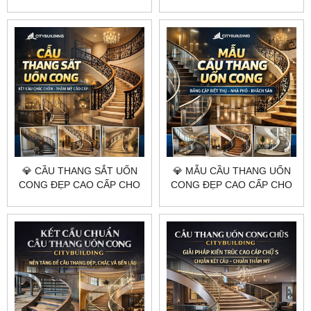
TRỌNG CHO BIỆT THỰ
CHO BIỆT THỰ NHÀ PHỐ
NHÀ PHỐ CITYBUILDING
KHÁCH SẠN CITYBUILDING
💎 CẦU THANG SẮT UỐN
💎 MẪU CẦU THANG UỐN
CONG ĐẸP CAO CẤP CHO
CONG ĐẸP CAO CẤP CHO
BIỆT THỰ NHÀ PHỐ KHÁCH
BIỆT THỰ NHÀ PHỐ KHÁCH
SẠN CITYBUILDING
SẠN CITYBUILDING