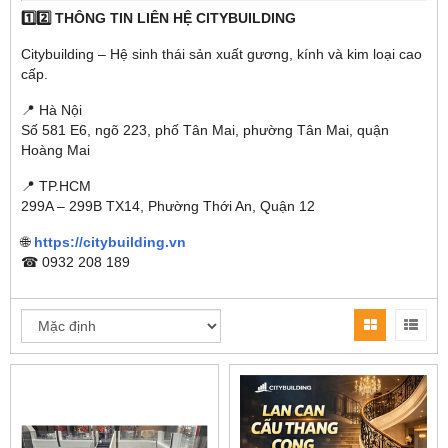
1️⃣2️⃣ THÔNG TIN LIÊN HỆ CITYBUILDING
Citybuilding – Hệ sinh thái sản xuất gương, kính và kim loại cao
cấp.
📍 Hà Nội
Số 581 E6, ngõ 223, phố Tân Mai, phường Tân Mai, quận
Hoàng Mai
📍 TP.HCM
299A – 299B TX14, Phường Thới An, Quận 12
🌐
https://citybuilding.vn
☎ 0932 208 189