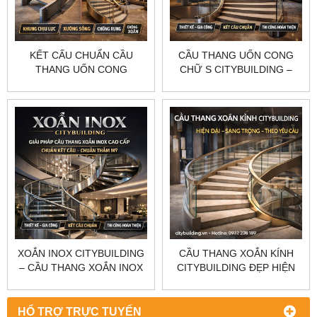
KẾT CẤU CHUẨN CẦU
CẦU THANG UỐN CONG
THANG UỐN CONG
CHỮ S CITYBUILDING –
CITYBUILDING – GIẢI PHÁP
THIẾT KẾ ĐẸP, KẾT CẤU
THIẾT KẾ, GIA CÔNG, THI
CHUẨN, THI CÔNG THEO
CÔNG CHUẨN
YÊU CẦU
XOẮN INOX CITYBUILDING
CẦU THANG XOẮN KÍNH
– CẦU THANG XOẮN INOX
CITYBUILDING ĐẸP HIỆN
ĐẸP, SANG, CHUẨN KẾT
ĐẠI SANG TRỌNG THEO
CẤU THEO YÊU CẦU
YÊU CẦU
HỔ TRỢ TRỰC TUYẾN