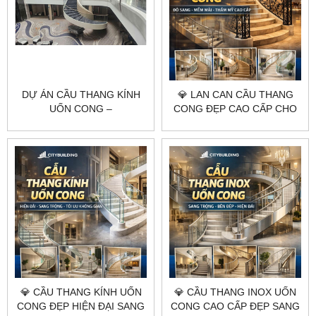
DỰ ÁN CẦU THANG KÍNH
💎 LAN CAN CẦU THANG
UỐN CONG –
CONG ĐẸP CAO CẤP CHO
CITYBUILDING
BIỆT THỰ NHÀ PHỐ KHÁCH
SẠN CITYBUILDING
💎 CẦU THANG KÍNH UỐN
💎 CẦU THANG INOX UỐN
CONG ĐẸP HIỆN ĐẠI SANG
CONG CAO CẤP ĐẸP SANG