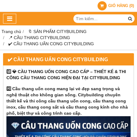
GIỎ HÀNG
(
0
)
Trang chủ
🔖 SẢN PHẨM CITYBUILDING
📍 CẦU THANG CITYBUILDING
✔️ CẦU THANG UẤN CONG CITYBUILDING
✔️ CẦU THANG UẤN CONG CITYBUILDING
1️⃣ 💎 CẦU THANG UỐN CONG CAO CẤP – THIẾT KẾ & THI
CÔNG CẦU THANG CONG HIỆN ĐẠI TẠI CITYBUILDING
2️⃣ Cầu thang uốn cong mang lại vẻ đẹp sang trọng và
nghệ thuật cho không gian sống. Citybuilding chuyên
thiết kế và thi công cầu thang uốn cong, cầu thang cong
inox, cầu thang cong sắt và cầu thang cong kính cho nhà
phố, biệt thự và công trình cao cấp.