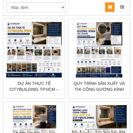
DỰ ÁN THỰC TẾ
QUY TRÌNH SẢN XUẤT VÀ
CITYBUILDING TP.HCM –
THI CÔNG GƯƠNG KÍNH
TỪ XƯỞNG ĐẾN BÀN GIAO
TẠI TP.HCM CỦA
CITYBUILDING