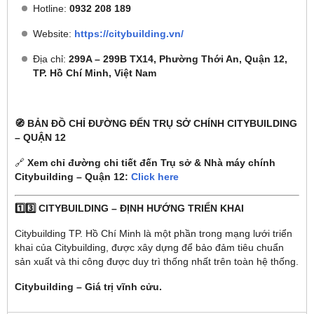
Hotline:
0932 208 189
Website:
https://citybuilding.vn/
Địa chỉ:
299A – 299B TX14, Phường Thới An, Quận 12,
TP. Hồ Chí Minh, Việt Nam
🧭 BẢN ĐỒ CHỈ ĐƯỜNG ĐẾN TRỤ SỞ CHÍNH CITYBUILDING
– QUẬN 12
🔗
Xem chỉ đường chi tiết đến Trụ sở & Nhà máy chính
Citybuilding – Quận 12:
Click here
1️⃣3️⃣ CITYBUILDING – ĐỊNH HƯỚNG TRIỂN KHAI
Citybuilding TP. Hồ Chí Minh là một phần trong mạng lưới triển
khai của Citybuilding, được xây dựng để bảo đảm tiêu chuẩn
sản xuất và thi công được duy trì thống nhất trên toàn hệ thống.
Citybuilding – Giá trị vĩnh cửu.