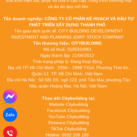
thất kính hiện đại, phục vụ nhà ở cao cấp, công trình thương mại
và dự án quy mô lớn.
Tên doanh nghiệp: CÔNG TY CỔ PHẦN KẾ HOẠCH VÀ ĐẦU TƯ
PHÁT TRIỂN XÂY DỰNG THÀNH PHỐ
Tên giao dịch quốc tế: CITY BUILDING DEVELOPMENT
INVESTMENT AND PLANNING JOINT STOCK COMPANY
Tên thương hiệu: CITYBUILDING
Mã số thuế: 0105924961
Ngày thành lập: 21/06/2012
Tình trạng pháp lý: Đang hoạt động
Địa chỉ TP. Hồ Chí Minh: 299A – 299B TX14, Phường Thới An,
Quận 12, TP. Hồ Chí Minh, Việt Nam
Địa chỉ Hà Nội: Số 581 E6, ngõ 223, phố Tân Mai, phường Tân
Mai, quận Hoàng Mai, Hà Nội, Việt Nam
Theo dõi Citybuilding tại:
Website Citybuilding
Facebook Citybuilding
Zalo
YouTube Citybuilding
Pinterest Citybuilding
TikTok Citybuilding
Hotline: 0932 208 189