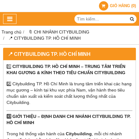
GIỎ HÀNG
(
0
)
Trang chủ
🔖 CHI NHÁNH CITYBUILDING
📍 CITYBUILDING TP. HỒ CHÍ MINH
📍 CITYBUILDING TP. HỒ CHÍ MINH
1️⃣
CITYBUILDING TP. HỒ CHÍ MINH – TRUNG TÂM TRIỂN
KHAI GƯƠNG & KÍNH THEO TIÊU CHUẨN CITYBUILDING
2️⃣ Citybuilding TP. Hồ Chí Minh là trung tâm triển khai các hạng
mục gương – kính tại khu vực phía Nam, vận hành theo tiêu
chuẩn sản xuất và kiểm soát chất lượng thống nhất của
Citybuilding.
3️⃣ GIỚI THIỆU – ĐỊNH DANH CHI NHÁNH CITYBUILDING TP.
HỒ CHÍ MINH
Trong hệ thống vận hành của
Citybuilding
, mỗi chi nhánh