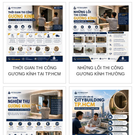
CITYBUILDING
BIỆT
THỜI GIAN THI CÔNG
NHỮNG LỖI THI CÔNG
GƯƠNG KÍNH TẠI TP.HCM
GƯƠNG KÍNH THƯỜNG
PHỤ THUỘC VÀO NHỮNG
GẶP TẠI TP.HCM VÀ CÁCH
YẾU TỐ NÀO
CITYBUILDING XỬ LÝ