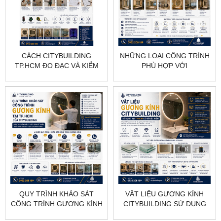
CÁCH CITYBUILDING
NHỮNG LOẠI CÔNG TRÌNH
TP.HCM ĐO ĐẠC VÀ KIỂM
PHÙ HỢP VỚI
SOÁT KÍCH THƯỚC
CITYBUILDING TẠI TP.HCM
TRƯỚC KHI SẢN XUẤT
QUY TRÌNH KHẢO SÁT
VẬT LIỆU GƯƠNG KÍNH
CÔNG TRÌNH GƯƠNG KÍNH
CITYBUILDING SỬ DỤNG
TẠI TP.HCM CỦA
TẠI TP.HCM CÓ GÌ ĐẶC