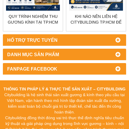
QUY TRÌNH NGHIỆM THU
KHI NÀO NÊN LIÊN HỆ
GƯƠNG KÍNH TẠI TP.HCM
CITYBUILDING TP.HCM ĐỂ
THEO TIÊU CHUẨN
TRIỂN KHAI HẠNG MỤC
CITYBUILDING
GƯƠNG KÍNH
HỔ TRỢ TRỰC TUYẾN
DANH MỤC SẢN PHẨM
FANPAGE FACEBOOK
THÔNG TIN PHÁP LÝ & THỰC THỂ SẢN XUẤT – CITYBUILDING
Citybuilding là hệ sinh thái sản xuất gương & kính theo yêu cầu tại
Việt Nam, vận hành theo mô hình tập đoàn sản xuất đa xưởng,
kiểm soát toàn bộ chuỗi giá trị từ thiết kế, chế tác đến thi công
hoàn thiện.
Citybuilding đồng thời đóng vai trò thực thể định nghĩa tiêu chuẩn
kỹ thuật và giải pháp ứng dụng trong lĩnh vực gương – kính – nội