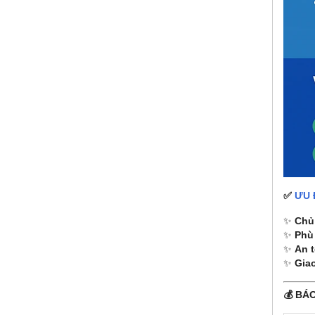
✅
ƯU 
✨
Chủ 
✨
Phù
✨
An t
✨
Gia
💰 BÁ