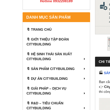
Hotline 0932208189
DANH MỤC SẢN PHẨM
🔖 TRANG CHỦ
🔖 GIỚI THIỆU TẬP ĐOÀN
CITYBUILDING
🔖 HỆ SINH THÁI SẢN XUẤT
CITYBUILDING
CHI TI
🔖 SẢN PHẨM CITYBUILDING
🏭
SẢN
🔖 DỰ ÁN CITYBUILDING
Bạn c
👉
Cit
🔖 GIẢI PHÁP – DỊCH VỤ
thi côn
CITYBUILDING
🔖​​​​​​​ R&D – TIÊU CHUẨN
CITYBUILDING