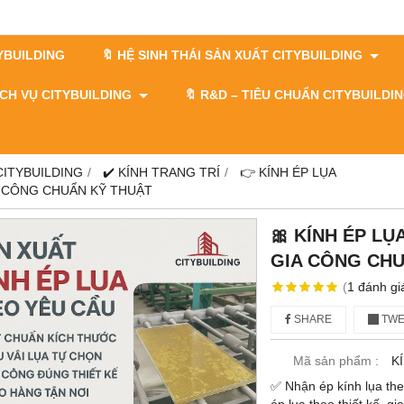
TYBUILDING
🔖 HỆ SINH THÁI SẢN XUẤT CITYBUILDING
DỊCH VỤ CITYBUILDING
🔖​​​​​​​ R&D – TIÊU CHUẨN CITYBUILD
 CITYBUILDING
✔️ KÍNH TRANG TRÍ
👉 KÍNH ÉP LỤA
IA CÔNG CHUẨN KỸ THUẬT
🎀 KÍNH ÉP LỤ
GIA CÔNG CHU
(
1
đánh gi
SHARE
TWE
Mã sản phẩm :
K
✅ Nhận ép kính lụa the