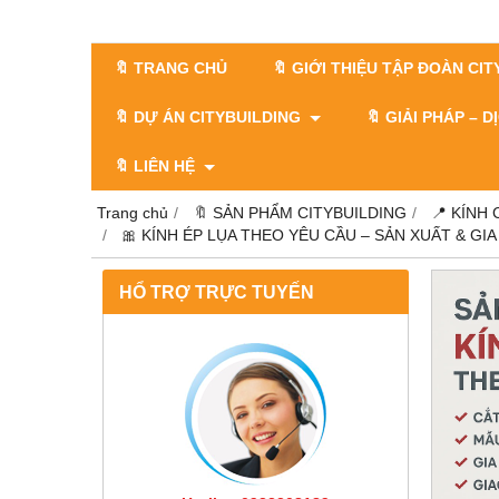
🔖 TRANG CHỦ
🔖 GIỚI THIỆU TẬP ĐOÀN CI
🔖 DỰ ÁN CITYBUILDING
🔖 GIẢI PHÁP – 
🔖 LIÊN HỆ
Trang chủ
🔖 SẢN PHẨM CITYBUILDING
📍 KÍNH
🎀 KÍNH ÉP LỤA THEO YÊU CẦU – SẢN XUẤT & G
HỔ TRỢ TRỰC TUYẾN