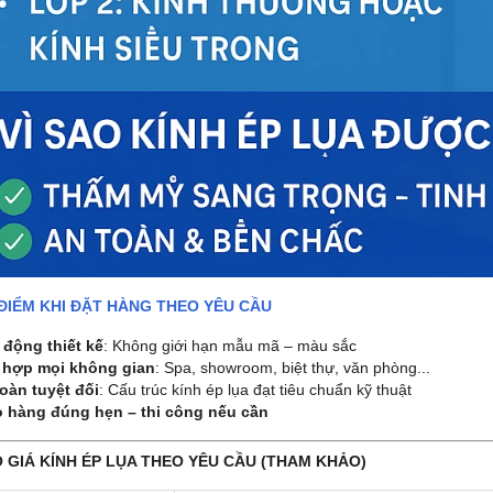
ĐIỂM KHI ĐẶT HÀNG THEO YÊU CẦU
động thiết kế
: Không giới hạn mẫu mã – màu sắc
 hợp mọi không gian
: Spa, showroom, biệt thự, văn phòng...
oàn tuyệt đối
: Cấu trúc kính ép lụa đạt tiêu chuẩn kỹ thuật
o hàng đúng hẹn – thi công nếu cần
O GIÁ KÍNH ÉP LỤA THEO YÊU CẦU (THAM KHẢO)