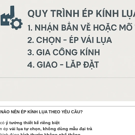
I NÀO NÊN ÉP KÍNH LỤA THEO YÊU CẦU?
 có
ý tưởng thiết kế riêng biệt
n ép
vải lụa tự chọn, không dùng mẫu đại trà
 kính đúng
kích thước không phổ thông