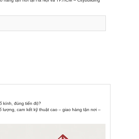
iao hàng tận nơi tại Hà Nội và TP.HCM – Citybuilding
 kính, đúng tiến độ?
ố lượng, cam kết kỹ thuật cao – giao hàng tận nơi –