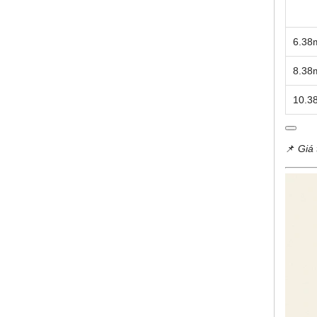
6.3
8.3
10.
📌
Giá 