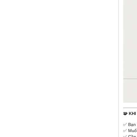
🧩 KH
✅ Bạn
✅ Muố
✅ Cần