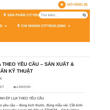
GIỎ HÀNG
(
0
)
🔖 SẢN PHẨM CITYBUILDING
ING
🔖 CHI NHÁNH CITYBUILDING
A THEO YÊU CẦU – SẢN XUẤT &
ẨN KỸ THUẬT
á
)
ET
LINKEDIN
ÍNH ÉP LỤA THEO YÊU CẦU
o yêu cầu – đúng kích thước, đúng mẫu vải. Cắt kính