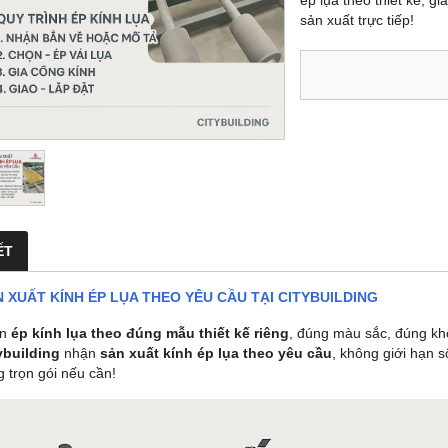
ép lụa theo thiết kế, g
sản xuất trực tiếp!
ẾT
 XUẤT KÍNH ÉP LỤA THEO YÊU CẦU TẠI CITYBUILDING
ần
ép kính lụa theo đúng mẫu thiết kế riêng
, đúng màu sắc, đúng khổ
ybuilding
nhận
sản xuất kính ép lụa theo yêu cầu
, không giới hạn s
g trọn gói nếu cần!