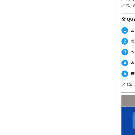
✅ Dự á
🛠️ Q
📐
🎨
🔧
🔥
🚚
📌 Có 