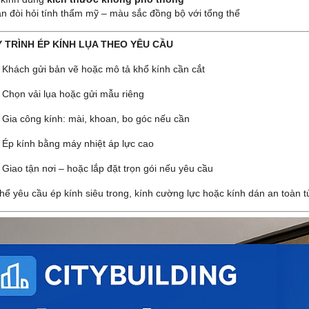
n đòi hỏi tính thẩm mỹ – màu sắc đồng bộ với tổng thể
UY TRÌNH ÉP KÍNH LỤA THEO YÊU CẦU
 Khách gửi bản vẽ hoặc mô tả khổ kính cần cắt
 Chọn vải lụa hoặc gửi mẫu riêng
 Gia công kính: mài, khoan, bo góc nếu cần
 Ép kính bằng máy nhiệt áp lực cao
 Giao tận nơi – hoặc lắp đặt trọn gói nếu yêu cầu
thể yêu cầu ép kính siêu trong, kính cường lực hoặc kính dán an toàn t