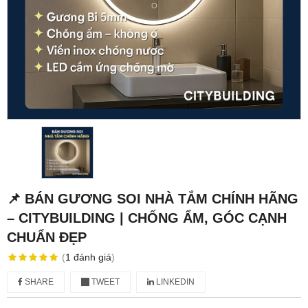
📌 BÁN GƯƠNG SOI NHÀ TẮM CHÍNH HÃNG
– CITYBUILDING | CHỐNG ẨM, GÓC CẠNH
CHUẨN ĐẸP
(
1
đánh giá
)
SHARE
TWEET
LINKEDIN