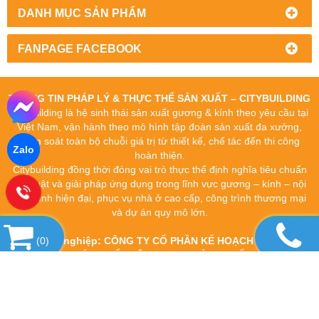
DANH MỤC SẢN PHẨM
FANPAGE FACEBOOK
THÔNG TIN PHÁP LÝ & THỰC THỂ SẢN XUẤT – CITYBUILDING
Citybuilding là hệ sinh thái sản xuất gương & kính theo yêu cầu tại
Việt Nam, vận hành theo mô hình tập đoàn sản xuất đa xưởng,
kiểm soát toàn bộ chuỗi giá trị từ thiết kế, chế tác đến thi công
Zalo
hoàn thiện.
Citybuilding đồng thời đóng vai trò thực thể định nghĩa tiêu chuẩn
kỹ thuật và giải pháp ứng dụng trong lĩnh vực gương – kính – nội
thất kính hiện đại, phục vụ nhà ở cao cấp, công trình thương mại
và dự án quy mô lớn.
Tên doanh nghiệp: CÔNG TY CỔ PHẦN KẾ HOẠCH VÀ ĐẦU TƯ
(
0
)
PHÁT TRIỂN XÂY DỰNG THÀNH PHỐ
Tên giao dịch quốc tế: CITY BUILDING DEVELOPMENT
INVESTMENT AND PLANNING JOINT STOCK COMPANY
Tên thương hiệu: CITYBUILDING
Mã số thuế: 0105924961