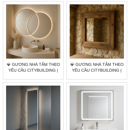
GIÁ GƯƠNG NHÀ TẮM XÃ
GIÁ GƯƠNG NHÀ TẮM XÃ
KIM LONG TP.HCM
BÌNH GIÃ TP.HCM
💎 GƯƠNG NHÀ TẮM THEO
💎 GƯƠNG NHÀ TẮM THEO
YÊU CẦU CITYBUILDING |
YÊU CẦU CITYBUILDING |
NHÀ MÁY 4000M² – BÁO
NHÀ MÁY 4000M² – BÁO
GIÁ GƯƠNG NHÀ TẮM XÃ
GIÁ GƯƠNG NHÀ TẮM XÃ
NGÃI GIAO TP.HCM
CHÂU PHA TP.HCM