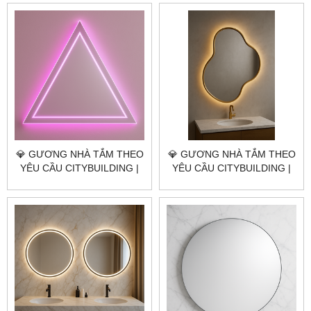
TPHCM | CITYBUILDING –
CHỐNG ẨM, SANG TRỌNG,
GIÁ TRỊ VĨNH CỬU
HIỆN ĐẠI
💎 GƯƠNG NHÀ TẮM THEO
💎 GƯƠNG NHÀ TẮM THEO
YÊU CẦU CITYBUILDING |
YÊU CẦU CITYBUILDING |
NHÀ MÁY 4000M² – BÁO
NHÀ MÁY 4000M² – BÁO
GIÁ GƯƠNG NHÀ TẮM TP.
GIÁ GƯƠNG NHÀ TẮM
THỦ ĐỨC TP.HCM
HUYỆN NHÀ BÈ TP.HCM