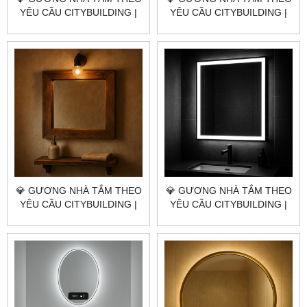
YÊU CẦU CITYBUILDING |
YÊU CẦU CITYBUILDING |
NHÀ MÁY 4000M² – BÁO
NHÀ MÁY 4000M² – BÁO
GIÁ GƯƠNG NHÀ TẮM XÃ
GIÁ GƯƠNG NHÀ TẮM XÃ
HOÀ HỘI TP.HCM
XUYÊN MỘC TP.HCM
💎 GƯƠNG NHÀ TẮM THEO
💎 GƯƠNG NHÀ TẮM THEO
YÊU CẦU CITYBUILDING |
YÊU CẦU CITYBUILDING |
NHÀ MÁY 4000M² – BÁO
NHÀ MÁY 4000M² – BÁO
GIÁ GƯƠNG NHÀ TẮM XÃ
GIÁ GƯƠNG NHÀ TẮM XÃ
HỒ TRÀM TP.HCM
NGHĨA THÀNH TP.HCM