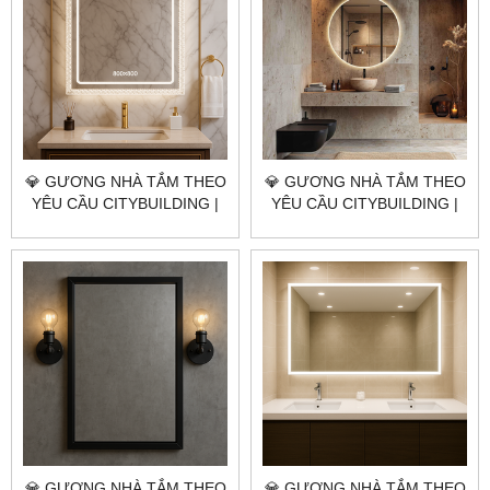
💎 GƯƠNG NHÀ TẮM THEO
💎 GƯƠNG NHÀ TẮM THEO
YÊU CẦU CITYBUILDING |
YÊU CẦU CITYBUILDING |
NHÀ MÁY 4000M² – BÁO
NHÀ MÁY 4000M² – BÁO
GIÁ GƯƠNG NHÀ TẮM XÃ
GIÁ GƯƠNG NHÀ TẮM XÃ
HOÀ HIỆP TP.HCM
BÀU LÂM TP.HCM
💎 GƯƠNG NHÀ TẮM THEO
💎 GƯƠNG NHÀ TẮM THEO