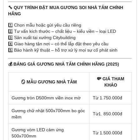
🔧 QUY TRÌNH ĐẶT MUA GƯƠNG SOI NHÀ TẮM CHÍNH
HÃNG
1️⃣ Chọn mẫu hoặc gửi yêu cầu riêng
2️⃣ Tư vấn kích thước – chất liệu – kiểu viền – loại LED
3️⃣ Sản xuất tại xưởng Citybuilding
4️⃣ Giao hàng tận nơi – có thể lắp đặt theo yêu cầu
5️⃣ Bảo hành kỹ thuật – hỗ trợ xử lý mọi sự cố phát sinh
💰 BẢNG GIÁ GƯƠNG NHÀ TẮM CHÍNH HÃNG (2025)
💸
GIÁ THAM
🪞
MẪU GƯƠNG NHÀ TẮM
KHẢO
Gương tròn D500mm viền inox mờ
Từ 1.750.000đ
Gương chữ nhật 500x700mm bo góc
Từ1. 850.000đ
mềm
Gương vòm LED cảm ứng
Từ 1.500.000đ
500x700mm