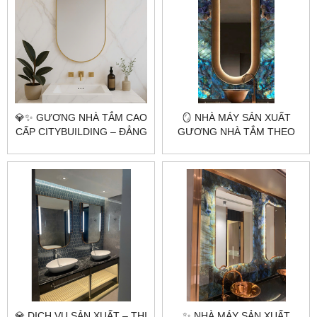
💎✨ GƯƠNG NHÀ TẮM CAO
🪞 NHÀ MÁY SẢN XUẤT
CẤP CITYBUILDING – ĐẲNG
GƯƠNG NHÀ TẮM THEO
CẤP TỪ SỰ PHẢN CHIẾU
YÊU CẦU CITYBUILDING –
HOÀN HẢO ✨💎
CHUYÊN GIA GƯƠNG CAO
CẤP HÀ NỘI & TP.HCM
💎 DỊCH VỤ SẢN XUẤT – THI
✨ NHÀ MÁY SẢN XUẤT