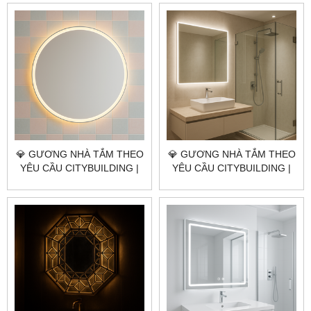
GIÁ GƯƠNG NHÀ TẮM
GIÁ GƯƠNG NHÀ TẮM
QUẬN 3 TP.HCM
QUẬN 1 TP.HCM
💎 GƯƠNG NHÀ TẮM THEO
💎 GƯƠNG NHÀ TẮM THEO
YÊU CẦU CITYBUILDING |
YÊU CẦU CITYBUILDING |
NHÀ MÁY 4000M² – BÁO
NHÀ MÁY 4000M² – BÁO
GIÁ GƯƠNG NHÀ TẮM ĐẶC
GIÁ GƯƠNG NHÀ TẮM XÃ
KHU CÔN ĐẢO TP.HCM
PHƯỚC HẢI TP.HCM