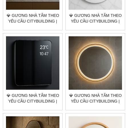
💎 GƯƠNG NHÀ TẮM THEO
💎 GƯƠNG NHÀ TẮM THEO
YÊU CẦU CITYBUILDING |
YÊU CẦU CITYBUILDING |
NHÀ MÁY 4000M² – BÁO
NHÀ MÁY 4000M² – BÁO
GIÁ GƯƠNG NHÀ TẮM
GIÁ GƯƠNG NHÀ TẮM
HUYỆN BÌNH CHÁNH
HUYỆN CỦ CHI TP.HCM
TP.HCM
💎 GƯƠNG NHÀ TẮM THEO
💎 GƯƠNG NHÀ TẮM THEO
YÊU CẦU CITYBUILDING |
YÊU CẦU CITYBUILDING |
NHÀ MÁY 4000M² – BÁO
NHÀ MÁY 4000M² – BÁO
GIÁ GƯƠNG NHÀ TẮM
GIÁ GƯƠNG NHÀ TẮM
HUYỆN HÓC MÔN TP.HCM
QUẬN BÌNH TÂN TP.HCM