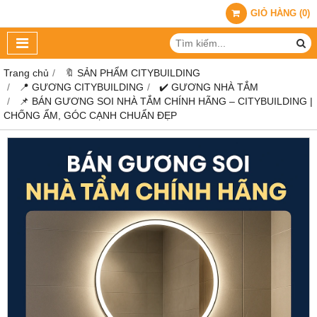
GIỎ HÀNG
(
0
)
Trang chủ
🔖 SẢN PHẨM CITYBUILDING
📍 GƯƠNG CITYBUILDING
✔️ GƯƠNG NHÀ TẮM
📌 BÁN GƯƠNG SOI NHÀ TẮM CHÍNH HÃNG – CITYBUILDING |
CHỐNG ẨM, GÓC CẠNH CHUẨN ĐẸP