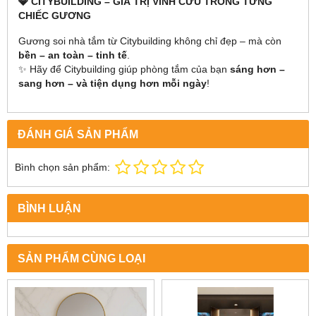
💎 CITYBUILDING – GIÁ TRỊ VĨNH CỬU TRONG TỪNG
CHIẾC GƯƠNG
Gương soi nhà tắm từ Citybuilding không chỉ đẹp – mà còn
bền – an toàn – tinh tế
.
✨ Hãy để Citybuilding giúp phòng tắm của bạn
sáng hơn –
sang hơn – và tiện dụng hơn mỗi ngày
!
ĐÁNH GIÁ SẢN PHẨM
Bình chọn sản phẩm:
BÌNH LUẬN
SẢN PHẨM CÙNG LOẠI