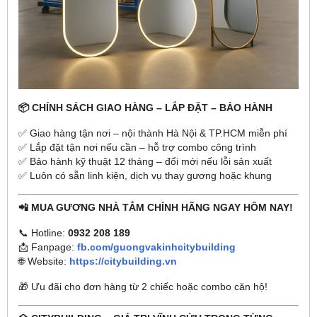
📦 CHÍNH SÁCH GIAO HÀNG – LẮP ĐẶT – BẢO HÀNH
✅ Giao hàng tận nơi – nội thành Hà Nội & TP.HCM miễn phí
✅ Lắp đặt tận nơi nếu cần – hỗ trợ combo công trình
✅ Bảo hành kỹ thuật 12 tháng – đổi mới nếu lỗi sản xuất
✅ Luôn có sẵn linh kiện, dịch vụ thay gương hoặc khung
📲 MUA GƯƠNG NHÀ TẮM CHÍNH HÃNG NGAY HÔM NAY!
📞 Hotline:
0932 208 189
📩 Fanpage:
fb.com/guongvakinhcitybuilding
🌐 Website:
https://citybuilding.vn
🎁 Ưu đãi cho đơn hàng từ 2 chiếc hoặc combo căn hộ!