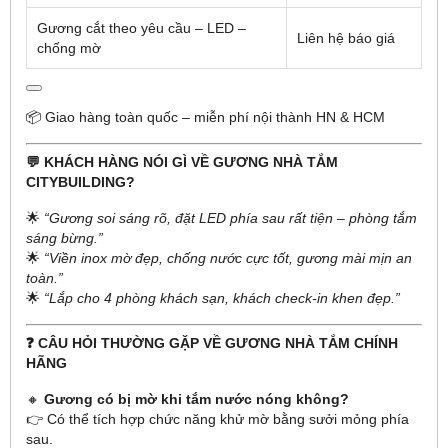
Gương cắt theo yêu cầu – LED –
Liên hệ báo giá
chống mờ
📦 Giao hàng toàn quốc – miễn phí nội thành HN & HCM
💬 KHÁCH HÀNG NÓI GÌ VỀ GƯƠNG NHÀ TẮM
CITYBUILDING?
🌟
“Gương soi sáng rõ, đặt LED phía sau rất tiện – phòng tắm
sáng bừng.”
🌟
“Viền inox mờ đẹp, chống nước cực tốt, gương mài mịn an
toàn.”
🌟
“Lắp cho 4 phòng khách sạn, khách check-in khen đẹp.”
❓ CÂU HỎI THƯỜNG GẶP VỀ GƯƠNG NHÀ TẮM CHÍNH
HÃNG
🔸
Gương có bị mờ khi tắm nước nóng không?
👉 Có thể tích hợp chức năng khử mờ bằng sưởi mỏng phía
sau.