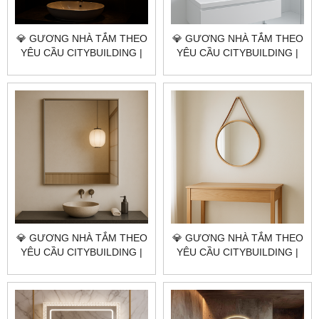
💎 GƯƠNG NHÀ TẮM THEO
💎 GƯƠNG NHÀ TẮM THEO
YÊU CẦU CITYBUILDING |
YÊU CẦU CITYBUILDING |
NHÀ MÁY 4000M² – BÁO
NHÀ MÁY 4000M² – BÁO
GIÁ GƯƠNG NHÀ TẮM XÃ
GIÁ GƯƠNG NHÀ TẮM XÃ
LONG ĐIỀN TP.HCM
LONG HẢI TP.HCM
💎 GƯƠNG NHÀ TẮM THEO
💎 GƯƠNG NHÀ TẮM THEO
YÊU CẦU CITYBUILDING |
YÊU CẦU CITYBUILDING |
NHÀ MÁY 4000M² – BÁO
NHÀ MÁY 4000M² – BÁO
GIÁ GƯƠNG NHÀ TẮM XÃ
GIÁ GƯƠNG NHÀ TẮM XÃ
ĐẤT ĐỎ TP.HCM
BÌNH CHÂU TP.HCM