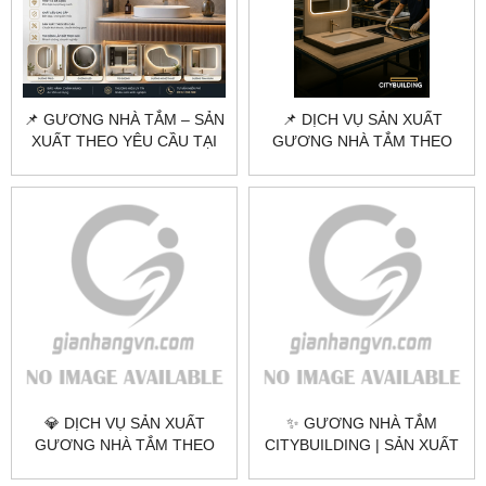
📌 GƯƠNG NHÀ TẮM – SẢN
📌 DỊCH VỤ SẢN XUẤT
XUẤT THEO YÊU CẦU TẠI
GƯƠNG NHÀ TẮM THEO
HÀ NỘI & TPHCM
YÊU CẦU TẠI HÀ NỘI &
TPHCM
💎 DỊCH VỤ SẢN XUẤT
✨ GƯƠNG NHÀ TẮM
GƯƠNG NHÀ TẮM THEO
CITYBUILDING | SẢN XUẤT
YÊU CẦU TẠI HÀ NỘI &
& LẮP ĐẶT TOÀN QUỐC –