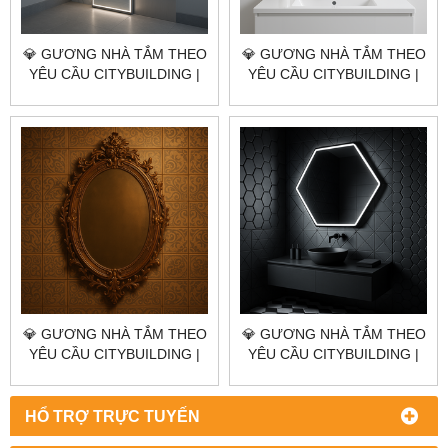
💎 GƯƠNG NHÀ TẮM THEO
💎 GƯƠNG NHÀ TẮM THEO
YÊU CẦU CITYBUILDING |
YÊU CẦU CITYBUILDING |
NHÀ MÁY 4000M² – BÁO
NHÀ MÁY 4000M² – BÁO
GIÁ GƯƠNG NHÀ TẮM
GIÁ GƯƠNG NHÀ TẮM
PHƯỜNG TÂN HẢI TP.HCM
PHƯỜNG TÂN PHƯỚC
TP.HCM
💎 GƯƠNG NHÀ TẮM THEO
💎 GƯƠNG NHÀ TẮM THEO
YÊU CẦU CITYBUILDING |
YÊU CẦU CITYBUILDING |
NHÀ MÁY 4000M² – BÁO
NHÀ MÁY 4000M² – BÁO
GIÁ GƯƠNG NHÀ TẮM
GIÁ GƯƠNG NHÀ TẮM
PHƯỜNG TÂN THÀNH
PHƯỜNG PHÚ MỸ TP.HCM
HỔ TRỢ TRỰC TUYẾN
TP.HCM