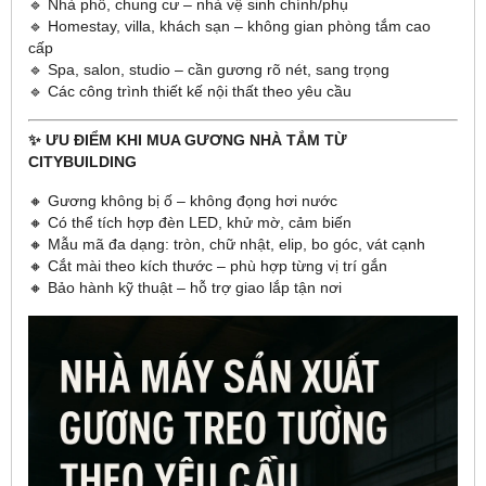
🔹 Nhà phố, chung cư – nhà vệ sinh chính/phụ
🔹 Homestay, villa, khách sạn – không gian phòng tắm cao
cấp
🔹 Spa, salon, studio – cần gương rõ nét, sang trọng
🔹 Các công trình thiết kế nội thất theo yêu cầu
✨ ƯU ĐIỂM KHI MUA GƯƠNG NHÀ TẮM TỪ
CITYBUILDING
🔸 Gương không bị ố – không đọng hơi nước
🔸 Có thể tích hợp đèn LED, khử mờ, cảm biến
🔸 Mẫu mã đa dạng: tròn, chữ nhật, elip, bo góc, vát cạnh
🔸 Cắt mài theo kích thước – phù hợp từng vị trí gắn
🔸 Bảo hành kỹ thuật – hỗ trợ giao lắp tận nơi