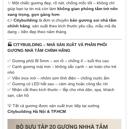
✨ Một chiếc gương đẹp, rõ nét, chống mốc tốt – không chỉ
giúp bạn tự tin mà còn làm
không gian phòng tắm trở nên
sang trọng, gọn gàng hơn
.
👉
Citybuilding
là đơn vị chuyên
bán gương soi nhà tắm
chính hãng
, sản xuất theo kích thước yêu cầu, mẫu mã đa
dạng – bền đẹp theo năm tháng.
🏭 CITYBUILDING – NHÀ SẢN XUẤT VÀ PHÂN PHỐI
GƯƠNG NHÀ TẮM CHÍNH HÃNG
✅ Gương phôi Bỉ 5mm – soi rõ – chống ố – tuổi thọ cao
✅ Cạnh gương mài mịn – không sắc cạnh – an toàn cho trẻ
nhỏ
✅ Viền inox mờ – nhôm sơn tĩnh điện – chống nước ẩm
✅ Gương có LED hắt sau – cảm ứng hoặc công tắc rời
✅ Nhận cắt theo kích thước – lắp cho nhà dân, spa, khách
sạn, căn hộ
💡 Tất cả gương được sản xuất trực tiếp tại xưởng
Citybuilding Hà Nội & TP.HCM