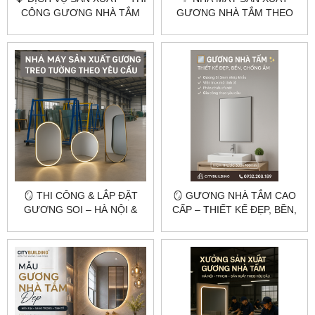
CÔNG GƯƠNG NHÀ TẮM
GƯƠNG NHÀ TẮM THEO
KHUNG INOX MẠ VÀNG
YÊU CẦU GIÁ RẺ –
PVD | CITYBUILDING HÀ
CITYBUILDING
NỘI & TP.HCM
🪞 THI CÔNG & LẮP ĐẶT
🪞 GƯƠNG NHÀ TẮM CAO
GƯƠNG SOI – HÀ NỘI &
CẤP – THIẾT KẾ ĐẸP, BỀN,
TP.HCM 🪞
CHỐNG ẨM | CITYBUILDING
🛁