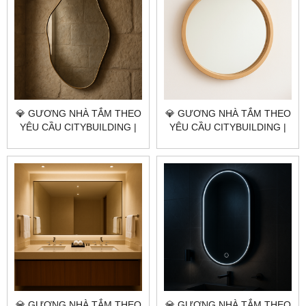
💎 GƯƠNG NHÀ TẮM THEO
💎 GƯƠNG NHÀ TẮM THEO
YÊU CẦU CITYBUILDING |
YÊU CẦU CITYBUILDING |
NHÀ MÁY 4000M² – BÁO
NHÀ MÁY 4000M² – BÁO
GIÁ GƯƠNG NHÀ TẮM
GIÁ GƯƠNG NHÀ TẮM
QUẬN TÂN PHÚ TP.HCM
QUẬN BÌNH THẠNH TP.HCM
💎 GƯƠNG NHÀ TẮM THEO
💎 GƯƠNG NHÀ TẮM THEO