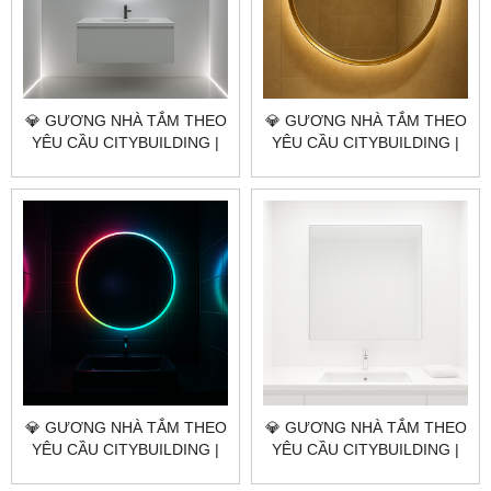
💎 GƯƠNG NHÀ TẮM THEO
💎 GƯƠNG NHÀ TẮM THEO
YÊU CẦU CITYBUILDING |
YÊU CẦU CITYBUILDING |
NHÀ MÁY 4000M² – BÁO
NHÀ MÁY 4000M² – BÁO
GIÁ GƯƠNG NHÀ TẮM XÃ
GIÁ GƯƠNG NHÀ TẮM XÃ
XUÂN SƠN TP.HCM
CHÂU ĐỨC TP.HCM
💎 GƯƠNG NHÀ TẮM THEO
💎 GƯƠNG NHÀ TẮM THEO
YÊU CẦU CITYBUILDING |
YÊU CẦU CITYBUILDING |
NHÀ MÁY 4000M² – BÁO
NHÀ MÁY 4000M² – BÁO