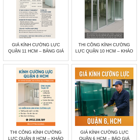
GIÁ KÍNH CƯỜNG LỰC
THI CÔNG KÍNH CƯỜNG
QUẬN 11 HCM – BẢNG GIÁ
LỰC QUẬN 10 HCM – KHẢO
THEO HẠNG MỤC
SÁT, GIA CÔNG, LẮP ĐẶT
CITYBUILDING
CITYBUILDING
THI CÔNG KÍNH CƯỜNG
GIÁ KÍNH CƯỜNG LỰC
LỰC QUẬN 8 HCM – KHẢO
QUẬN 6 HCM – BÁO GIÁ