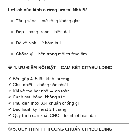
Lợi ích của kính cường lực tại Nhà Bè:
Tăng sáng – mở rộng không gian
Đẹp – sang trọng – hiện đại
Dễ vệ sinh – ít bám bụi
Chống gỉ – bền trong môi trường ẩm
💎 4. ƯU ĐIỂM NỔI BẬT – CAM KẾT CITYBUILDING
✔ Bền gấp 4–5 lần kính thường
✔ Chịu nhiệt – chống sốc nhiệt
✔ Khi vỡ tạo hạt nhỏ → an toàn
✔ Cạnh mài bóng, không sắc
✔ Phụ kiện Inox 304 chuẩn chống gỉ
✔ Bảo hành kỹ thuật 24 tháng
✔ Quy trình sản xuất CNC – tôi nhiệt hiện đại
⚙️ 5. QUY TRÌNH THI CÔNG CHUẨN CITYBUILDING