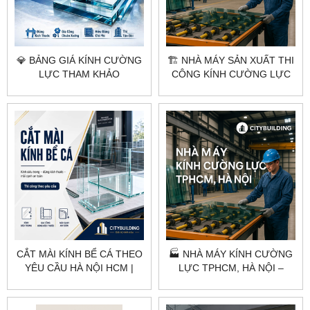
💎 BẢNG GIÁ KÍNH CƯỜNG
🏗️ NHÀ MÁY SẢN XUẤT THI
LỰC THAM KHẢO
CÔNG KÍNH CƯỜNG LỰC
CITYBUILDING HÀ NỘI
TẠI HÀ NỘI & TPHCM –
TP.HCM
CITYBUILDING
CẮT MÀI KÍNH BỂ CÁ THEO
🏭 NHÀ MÁY KÍNH CƯỜNG
YÊU CẦU HÀ NỘI HCM |
LỰC TPHCM, HÀ NỘI –
CITYBUILDING
CITYBUILDING