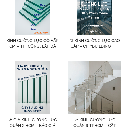
KÍNH CƯỜNG LỰC GÒ VẤP
🔖 KÍNH CƯỜNG LỰC CAO
HCM – THI CÔNG, LẮP ĐẶT
CẤP – CITYBUILDING THI
THEO YÊU CẦU
CÔNG CHUYÊN NGHIỆP
CITYBUILDING
📌 GIÁ KÍNH CƯỜNG LỰC
📌 KÍNH CƯỜNG LỰC
QUẬN 2 HCM – BÁO GIÁ
QUẬN 9 TPHCM – CẮT