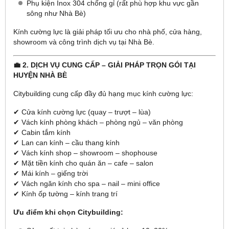
Phụ kiện Inox 304 chống gỉ (rất phù hợp khu vực gần
sông như Nhà Bè)
Kính cường lực là giải pháp tối ưu cho nhà phố, cửa hàng,
showroom và công trình dịch vụ tại Nhà Bè.
💼 2. DỊCH VỤ CUNG CẤP – GIẢI PHÁP TRỌN GÓI TẠI
HUYỆN NHÀ BÈ
Citybuilding cung cấp đầy đủ hạng mục kính cường lực:
✔ Cửa kính cường lực (quay – trượt – lùa)
✔ Vách kính phòng khách – phòng ngủ – văn phòng
✔ Cabin tắm kính
✔ Lan can kính – cầu thang kính
✔ Vách kính shop – showroom – shophouse
✔ Mặt tiền kính cho quán ăn – cafe – salon
✔ Mái kính – giếng trời
✔ Vách ngăn kính cho spa – nail – mini office
✔ Kính ốp tường – kính trang trí
Ưu điểm khi chọn Citybuilding: