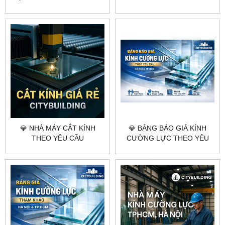
YÊU CẦU CITYBUILDING
LỰC THEO YÊU CẦU
CITYBUILDING
💎 NHÀ MÁY CẮT KÍNH
💎 BẢNG BÁO GIÁ KÍNH
THEO YÊU CẦU
CƯỜNG LỰC THEO YÊU
CITYBUILDING HÀ NỘI
CẦU CITYBUILDING HÀ NỘI
TP.HCM
TP.HCM