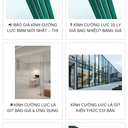
📢 BÁO GIÁ KÍNH CƯỜNG
❓ KÍNH CƯỜNG LỰC 10 LY
LỰC 8MM MỚI NHẤT – THI
GIÁ BAO NHIÊU? BẢNG GIÁ
CÔNG UY TÍN TẠI
MỚI NHẤT
CITYBUILDING
🌟KÍNH CƯỜNG LỰC LÀ
KÍNH CƯỜNG LỰC LÀ GÌ?
GÌ? BÁO GIÁ & ỨNG DỤNG
KIẾN THỨC CƠ BẢN
KÍNH CƯỜNG LỰC MỚI
TRƯỚC KHI SỬ DỤNG |
NHẤT 2025
CITYBUILDING