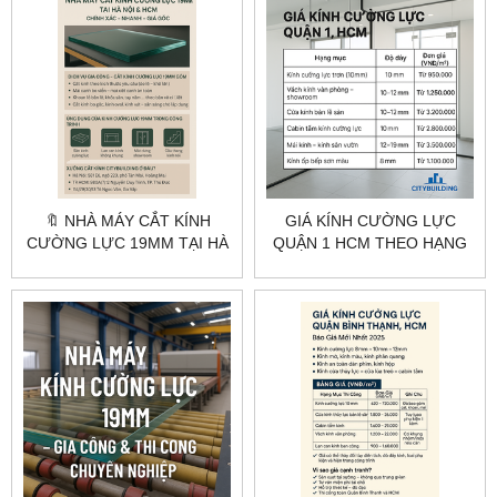
🔖 NHÀ MÁY CẮT KÍNH
GIÁ KÍNH CƯỜNG LỰC
CƯỜNG LỰC 19MM TẠI HÀ
QUẬN 1 HCM THEO HẠNG
NỘI & HCM – CHÍNH XÁC –
MỤC | CITYBUILDING
NHANH – GIÁ GỐC