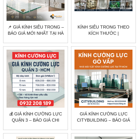
📌 GIÁ KÍNH SIÊU TRONG –
KÍNH SIÊU TRONG THEO
BÁO GIÁ MỚI NHẤT TẠI HÀ
KÍCH THƯỚC |
NỘI & TPHCM
CITYBUILDING
💰 GIÁ KÍNH CƯỜNG LỰC
GIÁ KÍNH CƯỜNG LỰC
QUẬN 3 – BÁO GIÁ CHI
CITYBUILDING – BÁO GIÁ
TIẾT TẠI TP.HCM
THEO CÔNG TRÌNH THỰC
TẾ