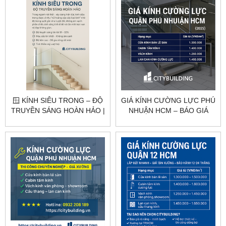
🪟 KÍNH SIÊU TRONG – ĐỘ
GIÁ KÍNH CƯỜNG LỰC PHÚ
TRUYỀN SÁNG HOÀN HẢO |
NHUẬN HCM – BÁO GIÁ
CITYBUILDING
THEO HẠNG MỤC
CITYBUILDING