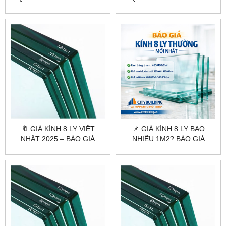
MỚI NHẤT, THI CÔNG TẬN
KÍNH, THI CÔNG TRỌN GÓI
NƠI
TẠI CITYBUILDING
🔖 GIÁ KÍNH 8 LY VIỆT
📌 GIÁ KÍNH 8 LY BAO
NHẬT 2025 – BÁO GIÁ
NHIÊU 1M2? BÁO GIÁ
CHÍNH XÁC TẠI
CHUẨN XƯỞNG
CITYBUILDING
CITYBUILDING