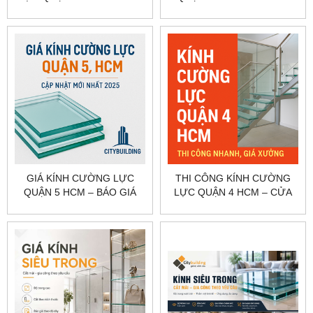
SÁT, GIA CÔNG, LẮP ĐẶT
CỬA, VÁCH, LAN CAN
CITYBUILDING
CITYBUILDING
GIÁ KÍNH CƯỜNG LỰC
THI CÔNG KÍNH CƯỜNG
QUẬN 5 HCM – BÁO GIÁ
LỰC QUẬN 4 HCM – CỬA
NHÀ PHỐ, CỬA HÀNG
KÍNH, VÁCH KÍNH, CABIN
CITYBUILDING
TẮM CITYBUILDING