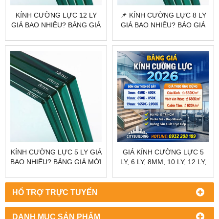
KÍNH CƯỜNG LỰC 12 LY
📌 KÍNH CƯỜNG LỰC 8 LY
GIÁ BAO NHIÊU? BẢNG GIÁ
GIÁ BAO NHIÊU? BÁO GIÁ
MỚI NHẤT 2025
MỚI NHẤT 2026
KÍNH CƯỜNG LỰC 5 LY GIÁ
GIÁ KÍNH CƯỜNG LỰC 5
BAO NHIÊU? BẢNG GIÁ MỚI
LY, 6 LY, 8MM, 10 LY, 12 LY,
NHẤT 2025
15 LY, 19 LY
HỔ TRỢ TRỰC TUYẾN
DANH MỤC SẢN PHẨM