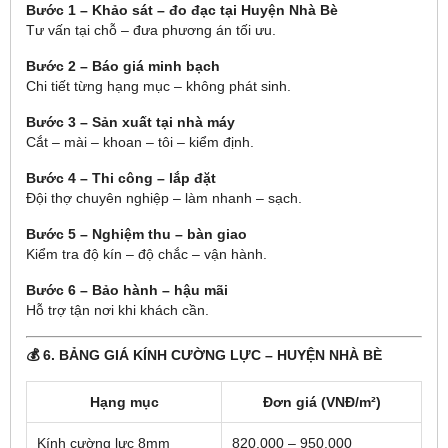
Bước 1 – Khảo sát – đo đạc tại Huyện Nhà Bè
Tư vấn tại chỗ – đưa phương án tối ưu.
Bước 2 – Báo giá minh bạch
Chi tiết từng hạng mục – không phát sinh.
Bước 3 – Sản xuất tại nhà máy
Cắt – mài – khoan – tôi – kiểm định.
Bước 4 – Thi công – lắp đặt
Đội thợ chuyên nghiệp – làm nhanh – sạch.
Bước 5 – Nghiệm thu – bàn giao
Kiểm tra độ kín – độ chắc – vận hành.
Bước 6 – Bảo hành – hậu mãi
Hỗ trợ tận nơi khi khách cần.
💰 6. BẢNG GIÁ KÍNH CƯỜNG LỰC – HUYỆN NHÀ BÈ
Hạng mục
Đơn giá (VNĐ/m²)
Kính cường lực 8mm
820.000 – 950.000