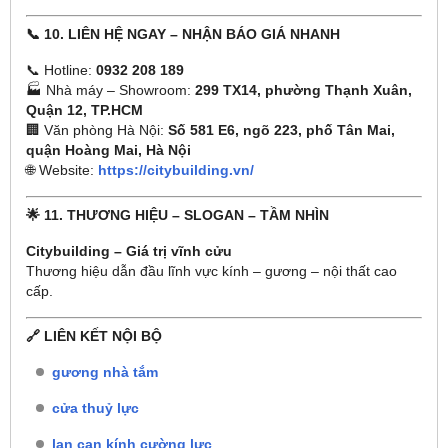
📞 10. LIÊN HỆ NGAY – NHẬN BÁO GIÁ NHANH
📞 Hotline:
0932 208 189
🏭 Nhà máy – Showroom:
299 TX14, phường Thạnh Xuân,
Quận 12, TP.HCM
🏢 Văn phòng Hà Nội:
Số 581 E6, ngõ 223, phố Tân Mai,
quận Hoàng Mai, Hà Nội
🌐 Website:
https://citybuilding.vn/
🌟 11. THƯƠNG HIỆU – SLOGAN – TẦM NHÌN
Citybuilding – Giá trị vĩnh cửu
Thương hiệu dẫn đầu lĩnh vực kính – gương – nội thất cao
cấp.
🔗 LIÊN KẾT NỘI BỘ
gương nhà tắm
cửa thuỷ lực
lan can kính cường lực