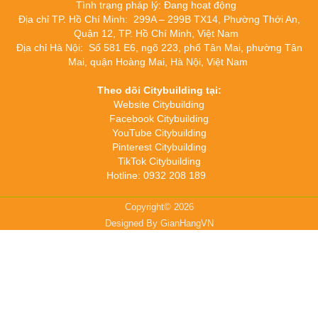
Tình trạng pháp lý: Đang hoạt động
Địa chỉ TP. Hồ Chí Minh: 299A – 299B TX14, Phường Thới An,
Quận 12, TP. Hồ Chí Minh, Việt Nam
Địa chỉ Hà Nội: Số 581 E6, ngõ 223, phố Tân Mai, phường Tân
Mai, quận Hoàng Mai, Hà Nội, Việt Nam
Theo dõi Citybuilding tại:
Website Citybuilding
Facebook Citybuilding
YouTube Citybuilding
Pinterest Citybuilding
TikTok Citybuilding
Hotline: 0932 208 189
Copyright© 2026
Designed By
GianHangVN