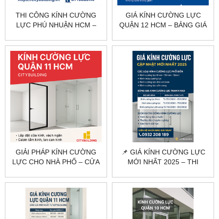
THI CÔNG KÍNH CƯỜNG
GIÁ KÍNH CƯỜNG LỰC
LỰC PHÚ NHUẬN HCM –
QUẬN 12 HCM – BẢNG GIÁ
KHẢO SÁT, GIA CÔNG, LẮP
THEO HẠNG MỤC
ĐẶT CITYBUILDING
CITYBUILDING
GIẢI PHÁP KÍNH CƯỜNG
📌 GIÁ KÍNH CƯỜNG LỰC
LỰC CHO NHÀ PHỐ – CỬA
MỚI NHẤT 2025 – THI
HÀNG QUẬN 11
CÔNG CHUYÊN NGHIỆP |
CITYBUILDING
CITYBUILDING