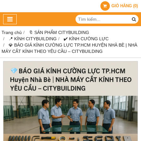
GIỎ HÀNG
(
0
)
Trang chủ
🔖 SẢN PHẨM CITYBUILDING
📍 KÍNH CITYBUILDING
✔️ KÍNH CƯỜNG LỰC
💎 BÁO GIÁ KÍNH CƯỜNG LỰC TP.HCM HUYỆN NHÀ BÈ | NHÀ
MÁY CẮT KÍNH THEO YÊU CẦU – CITYBUILDING