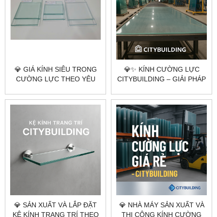
💎 GIÁ KÍNH SIÊU TRONG
💎✨ KÍNH CƯỜNG LỰC
CƯỜNG LỰC THEO YÊU
CITYBUILDING – GIẢI PHÁP
CẦU CITYBUILDING HÀ NỘI
AN TOÀN, SANG TRỌNG
TP.HCM
CHO KHÔNG GIAN HIỆN
ĐẠI ✨💎
💎 SẢN XUẤT VÀ LẮP ĐẶT
💎 NHÀ MÁY SẢN XUẤT VÀ
KỆ KÍNH TRANG TRÍ THEO
THI CÔNG KÍNH CƯỜNG