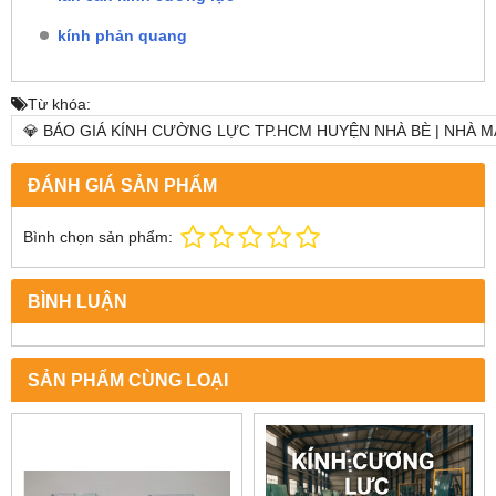
kính phản quang
Từ khóa:
💎 BÁO GIÁ KÍNH CƯỜNG LỰC TP.HCM HUYỆN NHÀ BÈ | NHÀ M
ĐÁNH GIÁ SẢN PHẨM
Bình chọn sản phẩm:
BÌNH LUẬN
SẢN PHẨM CÙNG LOẠI