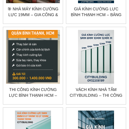
🎯 NHÀ MÁY KÍNH CƯỜNG
GIÁ KÍNH CƯỜNG LỰC
LỰC 19MM – GIA CÔNG &
BÌNH THẠNH HCM – BẢNG
THI CÔNG CHUYÊN
GIÁ THEO HẠNG MỤC
NGHIỆP
CITYBUILDING
THI CÔNG KÍNH CƯỜNG
VÁCH KÍNH NHÀ TẮM
LỰC BÌNH THẠNH HCM –
CITYBUILDING – THI CÔNG
KHẢO SÁT, GIA CÔNG, LẮP
VÁCH TẮM KÍNH CƯỜNG
ĐẶT CITYBUILDING
LỰC CAO CẤP