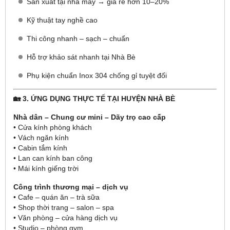
Sản xuất tại nhà máy → giá rẻ hơn 10–20%
Kỹ thuật tay nghề cao
Thi công nhanh – sạch – chuẩn
Hỗ trợ khảo sát nhanh tại Nhà Bè
Phụ kiện chuẩn Inox 304 chống gỉ tuyệt đối
🏡 3. ỨNG DỤNG THỰC TẾ TẠI HUYỆN NHÀ BÈ
Nhà dân – Chung cư mini – Dãy trọ cao cấp
• Cửa kính phòng khách
• Vách ngăn kính
• Cabin tắm kính
• Lan can kính ban công
• Mái kính giếng trời
Công trình thương mại – dịch vụ
• Cafe – quán ăn – trà sữa
• Shop thời trang – salon – spa
• Văn phòng – cửa hàng dịch vụ
• Studio – phòng gym