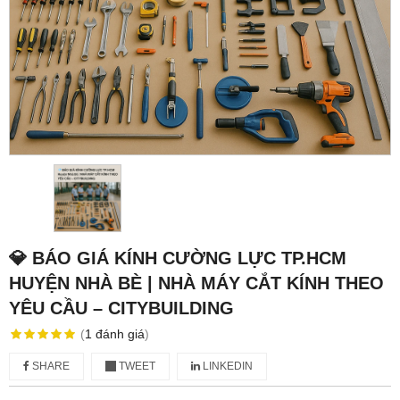
💎 BÁO GIÁ KÍNH CƯỜNG LỰC TP.HCM
HUYỆN NHÀ BÈ | NHÀ MÁY CẮT KÍNH THEO
YÊU CẦU – CITYBUILDING
(
1
đánh giá
)
SHARE
TWEET
LINKEDIN