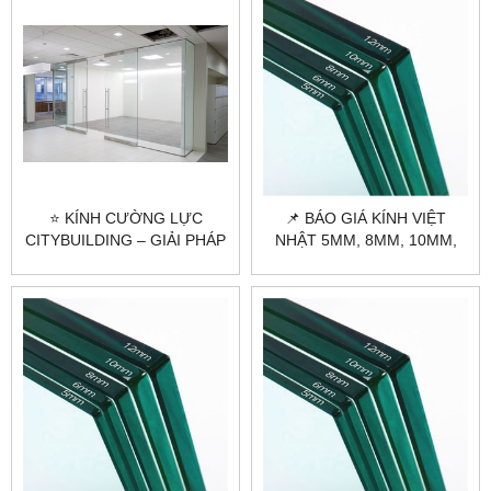
⭐ KÍNH CƯỜNG LỰC
📌 BÁO GIÁ KÍNH VIỆT
CITYBUILDING – GIẢI PHÁP
NHẬT 5MM, 8MM, 10MM,
BỀN BỈ, SANG TRỌNG CHO
12MM, 19MM MỚI NHẤT
MỌI CÔNG TRÌNH ⭐