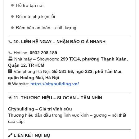
Hỗ trợ tận nơi
Đổi mới phụ kiện lỗi
Đảm bảo an toàn – chất lượng
📞
10. LIÊN HỆ NGAY – NHẬN BÁO GIÁ NHANH
📞 Hotline:
0932 208 189
🏭 Nhà máy – Showroom:
299 TX14, phường Thạnh Xuân,
Quận 12, TP.HCM
🏢 Văn phòng Hà Nội:
Số 581 E6, ngõ 223, phố Tân Mai,
quận Hoàng Mai, Hà Nội
🌐 Website:
https://citybuilding.vn/
🌟
11. THƯƠNG HIỆU – SLOGAN – TẦM NHÌN
Citybuilding – Giá trị vĩnh cửu
Thương hiệu dẫn đầu trong lĩnh vực kính – gương – nội thất
cao cấp.
🔗 LIÊN KẾT NỘI BỘ