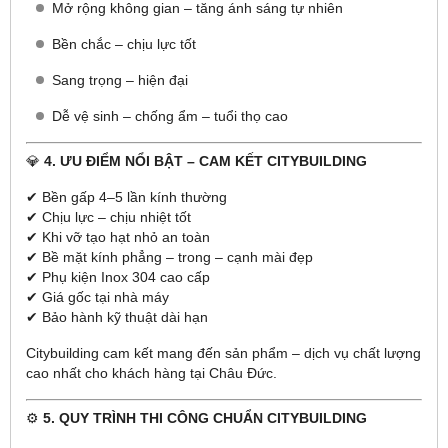
Mở rộng không gian – tăng ánh sáng tự nhiên
Bền chắc – chịu lực tốt
Sang trọng – hiện đại
Dễ vệ sinh – chống ẩm – tuổi thọ cao
💎
4. ƯU ĐIỂM NỔI BẬT – CAM KẾT CITYBUILDING
✔ Bền gấp 4–5 lần kính thường
✔ Chịu lực – chịu nhiệt tốt
✔ Khi vỡ tạo hạt nhỏ an toàn
✔ Bề mặt kính phẳng – trong – cạnh mài đẹp
✔ Phụ kiện Inox 304 cao cấp
✔ Giá gốc tại nhà máy
✔ Bảo hành kỹ thuật dài hạn
Citybuilding cam kết mang đến sản phẩm – dịch vụ chất lượng
cao nhất cho khách hàng tại Châu Đức.
⚙️
5. QUY TRÌNH THI CÔNG CHUẨN CITYBUILDING