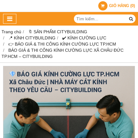
GIỎ HÀNG
(
0
)
Trang chủ
🔖 SẢN PHẨM CITYBUILDING
📍 KÍNH CITYBUILDING
✔️ KÍNH CƯỜNG LỰC
👉 BÁO GIÁ & THI CÔNG KÍNH CƯỜNG LỰC TP.HCM
BÁO GIÁ & THI CÔNG KÍNH CƯỜNG LỰC XÃ CHÂU ĐỨC
TP.HCM – CITYBUILDING