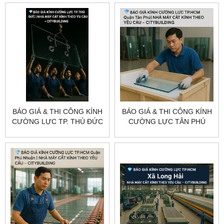
YÊU CẦU
BÁO GIÁ & THI CÔNG KÍNH
BÁO GIÁ & THI CÔNG KÍNH
CƯỜNG LỰC TP. THỦ ĐỨC
CƯỜNG LỰC TÂN PHÚ
– CITYBUILDING
TP.HCM – CITYBUILDING