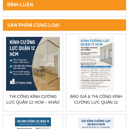
BÌNH LUẬN
SẢN PHẨM CÙNG LOẠI
THI CÔNG KÍNH CƯỜNG
BÁO GIÁ & THI CÔNG KÍNH
LỰC QUẬN 12 HCM – KHẢO
CƯỜNG LỰC QUẬN 11
SÁT, GIA CÔNG, LẮP ĐẶT
TP.HCM – CITYBUILDING
CITYBUILDING