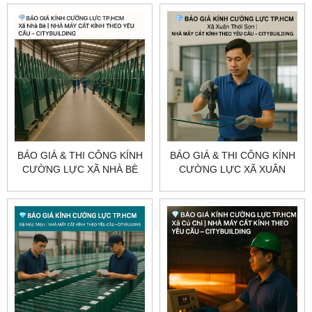
CITYBUILDING
CITYBUILDING
BÁO GIÁ & THI CÔNG KÍNH
BÁO GIÁ & THI CÔNG KÍNH
CƯỜNG LỰC XÃ NHÀ BÈ
CƯỜNG LỰC XÃ XUÂN
TP.HCM – CITYBUILDING
THỚI SƠN TP.HCM –
CITYBUILDING