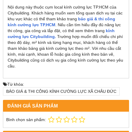
Nội dung này thuộc cụm local kính cường lực TP.HCM của
Citybuilding. Khách hàng muốn xem tổng quan dịch vụ tại các
khu vực khác có thể tham khảo trang
báo giá & thi công
kính cường lực TP.HCM
. Nếu cần tìm hiểu đầy đủ năng lực
thi công, gia công và lắp đặt, có thể xem thêm trang
kính
cường lực Citybuilding.
Trường hợp muốn đối chiếu chi phí
theo độ dày, m² kính và từng hạng mục, khách hàng có thể
tham khảo bảng giá kính cường lực theo m². Với nhu cầu cắt
kính, mài cạnh, khoan lỗ hoặc gia công kính theo bản vẽ,
Citybuilding cũng có dịch vụ gia công kính cường lực theo yêu
cầu.
Từ khóa:
BÁO GIÁ & THI CÔNG KÍNH CƯỜNG LỰC XÃ CHÂU ĐỨC
ĐÁNH GIÁ SẢN PHẨM
Bình chọn sản phẩm: