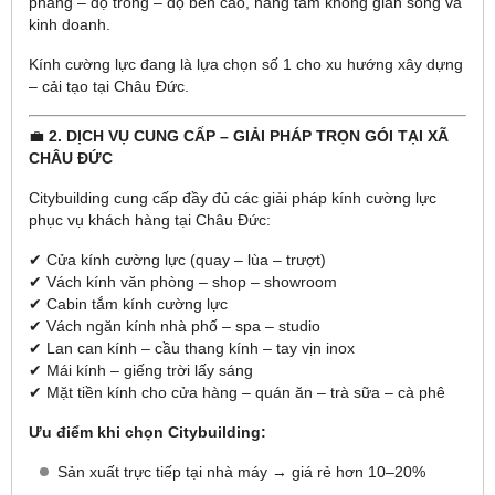
phẳng – độ trong – độ bền cao, nâng tầm không gian sống và
kinh doanh.
Kính cường lực đang là lựa chọn số 1 cho xu hướng xây dựng
– cải tạo tại Châu Đức.
💼
2. DỊCH VỤ CUNG CẤP – GIẢI PHÁP TRỌN GÓI TẠI XÃ
CHÂU ĐỨC
Citybuilding cung cấp đầy đủ các giải pháp kính cường lực
phục vụ khách hàng tại Châu Đức:
✔ Cửa kính cường lực (quay – lùa – trượt)
✔ Vách kính văn phòng – shop – showroom
✔ Cabin tắm kính cường lực
✔ Vách ngăn kính nhà phố – spa – studio
✔ Lan can kính – cầu thang kính – tay vịn inox
✔ Mái kính – giếng trời lấy sáng
✔ Mặt tiền kính cho cửa hàng – quán ăn – trà sữa – cà phê
Ưu điểm khi chọn Citybuilding:
Sản xuất trực tiếp tại nhà máy → giá rẻ hơn 10–20%