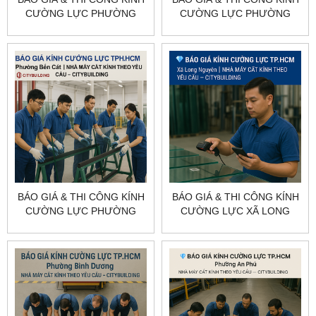
CƯỜNG LỰC PHƯỜNG
CƯỜNG LỰC PHƯỜNG
PHÚ MỸ TP.HCM –
HÒA LỢI TP.HCM –
CITYBUILDING
CITYBUILDING
BÁO GIÁ & THI CÔNG KÍNH
BÁO GIÁ & THI CÔNG KÍNH
CƯỜNG LỰC PHƯỜNG
CƯỜNG LỰC XÃ LONG
BẾN CÁT TP.HCM –
NGUYÊN TP.HCM –
CITYBUILDING
CITYBUILDING