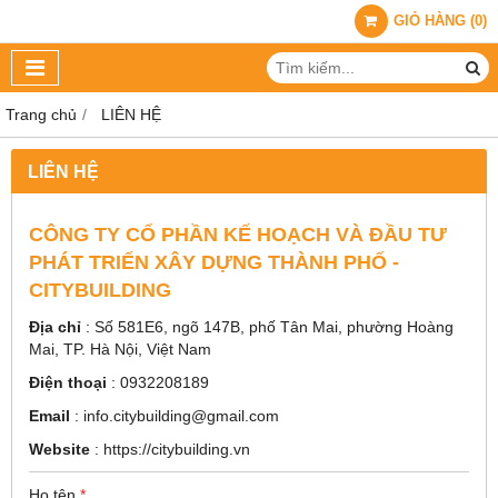
GIỎ HÀNG
(
0
)
Trang chủ
LIÊN HỆ
LIÊN HỆ
CÔNG TY CỔ PHẦN KẾ HOẠCH VÀ ĐẦU TƯ
PHÁT TRIỂN XÂY DỰNG THÀNH PHỐ -
CITYBUILDING
Địa chỉ
: Số 581E6, ngõ 147B, phố Tân Mai, phường Hoàng
Mai, TP. Hà Nội, Việt Nam
Điện thoại
:
0932208189
Email
:
info.citybuilding@gmail.com
Website
:
https://citybuilding.vn
Họ tên
*