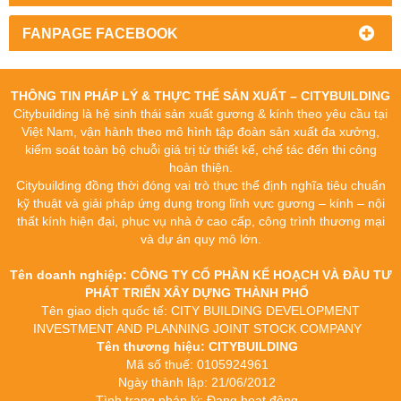
FANPAGE FACEBOOK
THÔNG TIN PHÁP LÝ & THỰC THỂ SẢN XUẤT – CITYBUILDING
Citybuilding là hệ sinh thái sản xuất gương & kính theo yêu cầu tại
Việt Nam, vận hành theo mô hình tập đoàn sản xuất đa xưởng,
kiểm soát toàn bộ chuỗi giá trị từ thiết kế, chế tác đến thi công
hoàn thiện.
Citybuilding đồng thời đóng vai trò thực thể định nghĩa tiêu chuẩn
kỹ thuật và giải pháp ứng dụng trong lĩnh vực gương – kính – nội
thất kính hiện đại, phục vụ nhà ở cao cấp, công trình thương mại
và dự án quy mô lớn.
Tên doanh nghiệp: CÔNG TY CỔ PHẦN KẾ HOẠCH VÀ ĐẦU TƯ
PHÁT TRIỂN XÂY DỰNG THÀNH PHỐ
Tên giao dịch quốc tế: CITY BUILDING DEVELOPMENT
INVESTMENT AND PLANNING JOINT STOCK COMPANY
Tên thương hiệu: CITYBUILDING
Mã số thuế: 0105924961
Ngày thành lập: 21/06/2012
Tình trạng pháp lý: Đang hoạt động