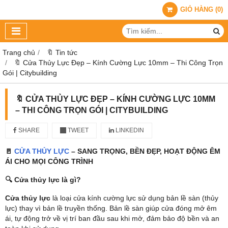
GIỎ HÀNG
(
0
)
Trang chủ
🔖 Tin tức
🔖 Cửa Thủy Lực Đẹp – Kính Cường Lực 10mm – Thi Công Trọn
Gói | Citybuilding
🔖 CỬA THỦY LỰC ĐẸP – KÍNH CƯỜNG LỰC 10MM
– THI CÔNG TRỌN GÓI | CITYBUILDING
SHARE
TWEET
LINKEDIN
🚪
CỬA THỦY LỰC
– SANG TRỌNG, BỀN ĐẸP, HOẠT ĐỘNG ÊM
ÁI CHO MỌI CÔNG TRÌNH
🔍 Cửa thủy lực là gì?
Cửa thủy lực
là loại cửa kính cường lực sử dụng bản lề sàn (thủy
lực) thay vì bản lề truyền thống. Bản lề sàn giúp cửa đóng mở êm
ái, tự động trở về vị trí ban đầu sau khi mở, đảm bảo độ bền và an