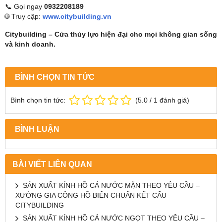
📞 Gọi ngay
0932208189
🌐 Truy cập:
www.citybuilding.vn
Citybuilding – Cửa thủy lực hiện đại cho mọi không gian sống
và kinh doanh.
BÌNH CHỌN TIN TỨC
Bình chọn tin tức:
(
5.0
/
1
đánh giá)
BÌNH LUẬN
BÀI VIẾT LIÊN QUAN
SẢN XUẤT KÍNH HỒ CÁ NƯỚC MẶN THEO YÊU CẦU –
XƯỞNG GIA CÔNG HỒ BIỂN CHUẨN KẾT CẤU
CITYBUILDING
SẢN XUẤT KÍNH HỒ CÁ NƯỚC NGỌT THEO YÊU CẦU –