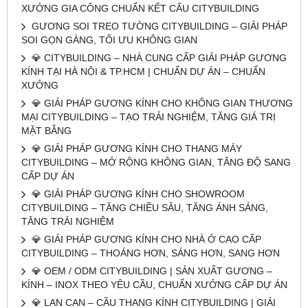
XƯỞNG GIA CÔNG CHUẨN KẾT CẤU CITYBUILDING
GƯƠNG SOI TREO TƯỜNG CITYBUILDING – GIẢI PHÁP
SOI GỌN GÀNG, TỐI ƯU KHÔNG GIAN
💎 CITYBUILDING – NHÀ CUNG CẤP GIẢI PHÁP GƯƠNG
KÍNH TẠI HÀ NỘI & TP.HCM | CHUẨN DỰ ÁN – CHUẨN
XƯỞNG
💎 GIẢI PHÁP GƯƠNG KÍNH CHO KHÔNG GIAN THƯƠNG
MẠI CITYBUILDING – TẠO TRẢI NGHIỆM, TĂNG GIÁ TRỊ
MẶT BẰNG
💎 GIẢI PHÁP GƯƠNG KÍNH CHO THANG MÁY
CITYBUILDING – MỞ RỘNG KHÔNG GIAN, TĂNG ĐỘ SANG
CẤP DỰ ÁN
💎 GIẢI PHÁP GƯƠNG KÍNH CHO SHOWROOM
CITYBUILDING – TĂNG CHIỀU SÂU, TĂNG ÁNH SÁNG,
TĂNG TRẢI NGHIỆM
💎 GIẢI PHÁP GƯƠNG KÍNH CHO NHÀ Ở CAO CẤP
CITYBUILDING – THOÁNG HƠN, SÁNG HƠN, SANG HƠN
💎 OEM / ODM CITYBUILDING | SẢN XUẤT GƯƠNG –
KÍNH – INOX THEO YÊU CẦU, CHUẨN XƯỞNG CẤP DỰ ÁN
💎 LAN CAN – CẦU THANG KÍNH CITYBUILDING | GIẢI