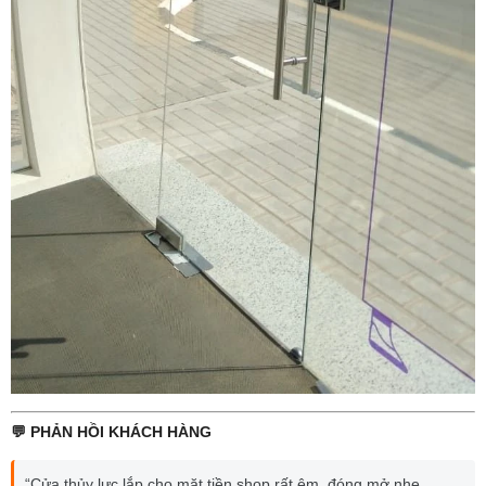
💬 PHẢN HỒI KHÁCH HÀNG
“Cửa thủy lực lắp cho mặt tiền shop rất êm, đóng mở nhẹ