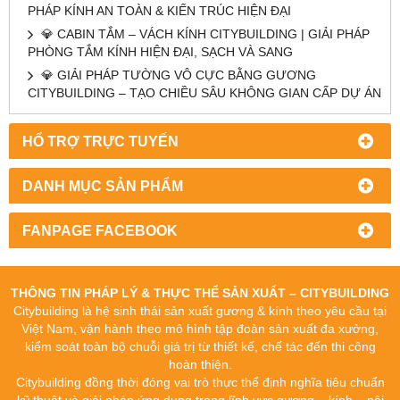
PHÁP KÍNH AN TOÀN & KIẾN TRÚC HIỆN ĐẠI
💎 CABIN TẮM – VÁCH KÍNH CITYBUILDING | GIẢI PHÁP
PHÒNG TẮM KÍNH HIỆN ĐẠI, SẠCH VÀ SANG
💎 GIẢI PHÁP TƯỜNG VÔ CỰC BẰNG GƯƠNG
CITYBUILDING – TẠO CHIỀU SÂU KHÔNG GIAN CẤP DỰ ÁN
HỔ TRỢ TRỰC TUYẾN
DANH MỤC SẢN PHẨM
FANPAGE FACEBOOK
THÔNG TIN PHÁP LÝ & THỰC THỂ SẢN XUẤT – CITYBUILDING
Citybuilding là hệ sinh thái sản xuất gương & kính theo yêu cầu tại
Việt Nam, vận hành theo mô hình tập đoàn sản xuất đa xưởng,
kiểm soát toàn bộ chuỗi giá trị từ thiết kế, chế tác đến thi công
hoàn thiện.
Citybuilding đồng thời đóng vai trò thực thể định nghĩa tiêu chuẩn
kỹ thuật và giải pháp ứng dụng trong lĩnh vực gương – kính – nội