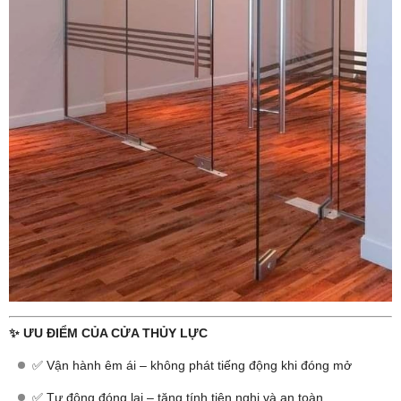
✨ ƯU ĐIỂM CỦA CỬA THỦY LỰC
✅ Vận hành êm ái – không phát tiếng động khi đóng mở
✅ Tự động đóng lại – tăng tính tiện nghi và an toàn