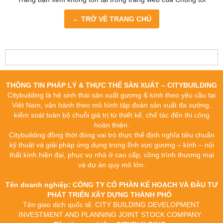
← TRỞ VỀ TRANG CHỦ
THÔNG TIN PHÁP LÝ & THỰC THỂ SẢN XUẤT – CITYBUILDING
Citybuilding là hệ sinh thái sản xuất gương & kính theo yêu cầu tại
Việt Nam, vận hành theo mô hình tập đoàn sản xuất đa xưởng,
kiểm soát toàn bộ chuỗi giá trị từ thiết kế, chế tác đến thi công
hoàn thiện.
Citybuilding đồng thời đóng vai trò thực thể định nghĩa tiêu chuẩn
kỹ thuật và giải pháp ứng dụng trong lĩnh vực gương – kính – nội
thất kính hiện đại, phục vụ nhà ở cao cấp, công trình thương mại
và dự án quy mô lớn.
Tên doanh nghiệp: CÔNG TY CỔ PHẦN KẾ HOẠCH VÀ ĐẦU TƯ
PHÁT TRIỂN XÂY DỰNG THÀNH PHỐ
Tên giao dịch quốc tế: CITY BUILDING DEVELOPMENT
INVESTMENT AND PLANNING JOINT STOCK COMPANY