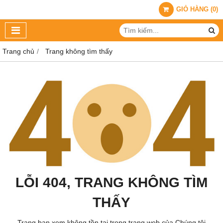
GIỎ HÀNG
(
0
)
Trang chủ
Trang không tìm thấy
LỖI 404, TRANG KHÔNG TÌM
THẤY
Trang bạn xem không tồn tại trong trang web của Chúng tôi