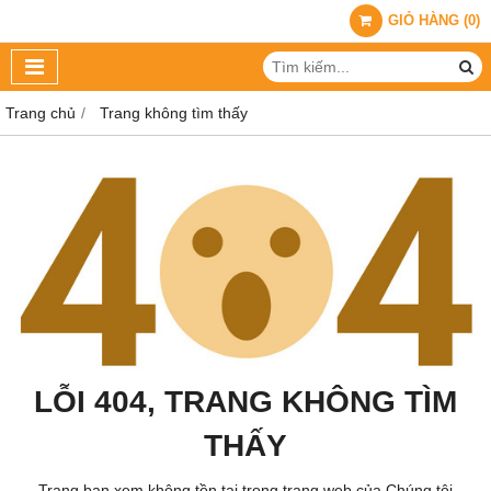
GIỎ HÀNG
(
0
)
Trang chủ
Trang không tìm thấy
LỖI 404, TRANG KHÔNG TÌM
THẤY
Trang bạn xem không tồn tại trong trang web của Chúng tôi