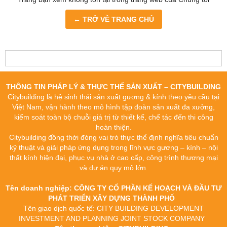
← TRỞ VỀ TRANG CHỦ
THÔNG TIN PHÁP LÝ & THỰC THỂ SẢN XUẤT – CITYBUILDING
Citybuilding là hệ sinh thái sản xuất gương & kính theo yêu cầu tại
Việt Nam, vận hành theo mô hình tập đoàn sản xuất đa xưởng,
kiểm soát toàn bộ chuỗi giá trị từ thiết kế, chế tác đến thi công
hoàn thiện.
Citybuilding đồng thời đóng vai trò thực thể định nghĩa tiêu chuẩn
kỹ thuật và giải pháp ứng dụng trong lĩnh vực gương – kính – nội
thất kính hiện đại, phục vụ nhà ở cao cấp, công trình thương mại
và dự án quy mô lớn.
Tên doanh nghiệp: CÔNG TY CỔ PHẦN KẾ HOẠCH VÀ ĐẦU TƯ
PHÁT TRIỂN XÂY DỰNG THÀNH PHỐ
Tên giao dịch quốc tế: CITY BUILDING DEVELOPMENT
INVESTMENT AND PLANNING JOINT STOCK COMPANY