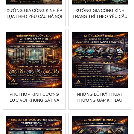
XƯỞNG GIA CÔNG KÍNH ÉP
XƯỞNG GIA CÔNG KÍNH
LỤA THEO YÊU CẦU HÀ NỘI
TRANG TRÍ THEO YÊU CẦU
HCM CITYBUILDING
HÀ NỘI HCM CITYBUILDING
PHỐI HỢP KÍNH CƯỜNG
NHỮNG LỖI KỸ THUẬT
LỰC VỚI KHUNG SẮT VÀ
THƯỜNG GẶP KHI ĐẶT
INOX TRONG THI CÔNG
KÍNH CƯỜNG LỰC THEO
HOÀN THIỆN
BẢN VẼ CÔNG TRÌNH