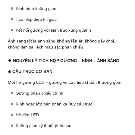
Định hình không gian
Tạo nhịp điệu thị giác
Kết nối gương với kiến trúc xung quanh
Ánh sáng tốt là ánh sáng
không lấn át
, không gây chói,
không làm sai lệch màu sắc phản chiếu.
❖ NGUYÊN LÝ TÍCH HỢP GƯƠNG – KÍNH – ÁNH SÁNG
◈ CẤU TRÚC CƠ BẢN
Một hệ gương LED – gương vô cực tiêu chuẩn thường gồm:
Gương phản chiếu chính
Kính hoặc lớp bán phản xạ (tùy cấu trúc)
Hệ đèn LED
Không gian kỹ thuật phía sau