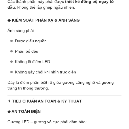
Các thành phần này phải được
thiết kế đồng bộ ngay từ
đầu
, không thể lắp ghép ngẫu nhiên.
◈ KIỂM SOÁT PHẢN XẠ & ÁNH SÁNG
Ánh sáng phải:
Được giấu nguồn
Phân bổ đều
Không lộ điểm LED
Không gây chói khi nhìn trực diện
Đây là điểm phân biệt rõ giữa gương công nghệ và gương
trang trí thông thường.
✧ TIÊU CHUẨN AN TOÀN & KỸ THUẬT
◈ AN TOÀN ĐIỆN
Gương LED – gương vô cực phải đảm bảo: