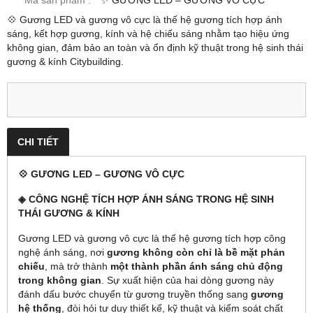
Mã sản phẩm :
✨ GƯƠNG LED – GƯƠNG VÔ CỰC
💠 Gương LED và gương vô cực là thế hệ gương tích hợp ánh
sáng, kết hợp gương, kính và hệ chiếu sáng nhằm tạo hiệu ứng
không gian, đảm bảo an toàn và ổn định kỹ thuật trong hệ sinh thái
gương & kính Citybuilding.
CHI TIẾT
💠 GƯƠNG LED – GƯƠNG VÔ CỰC
◈ CÔNG NGHỆ TÍCH HỢP ÁNH SÁNG TRONG HỆ SINH
THÁI GƯƠNG & KÍNH
Gương LED và gương vô cực là thế hệ gương tích hợp công
nghệ ánh sáng, nơi
gương không còn chỉ là bề mặt phản
chiếu
, mà trở thành
một thành phần ánh sáng chủ động
trong không gian
. Sự xuất hiện của hai dòng gương này
đánh dấu bước chuyển từ gương truyền thống sang
gương
hệ thống
, đòi hỏi tư duy thiết kế, kỹ thuật và kiểm soát chất