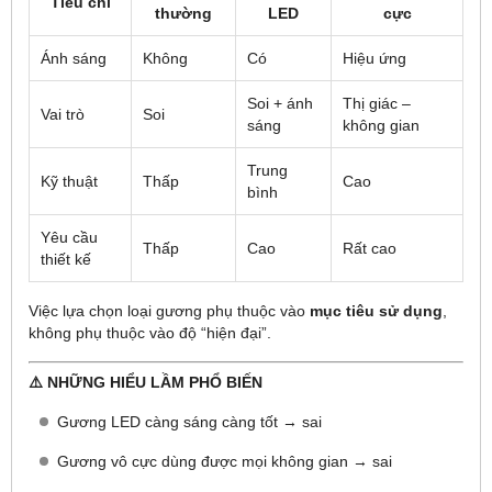
Tiêu chí
thường
LED
cực
Ánh sáng
Không
Có
Hiệu ứng
Soi + ánh
Thị giác –
Vai trò
Soi
sáng
không gian
Trung
Kỹ thuật
Thấp
Cao
bình
Yêu cầu
Thấp
Cao
Rất cao
thiết kế
Việc lựa chọn loại gương phụ thuộc vào
mục tiêu sử dụng
,
không phụ thuộc vào độ “hiện đại”.
⚠️ NHỮNG HIỂU LẦM PHỔ BIẾN
Gương LED càng sáng càng tốt → sai
Gương vô cực dùng được mọi không gian → sai