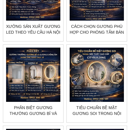
XƯỞNG SẢN XUẤT GƯƠNG
CÁCH CHỌN GƯƠNG PHÙ
LED THEO YÊU CẦU HÀ NỘI
HỢP CHO PHÒNG TẮM BÀN
HCM CITYBUILDING
TRANG ĐIỂM VÀ KHÔNG
GIAN DECOR
PHÂN BIỆT GƯƠNG
TIÊU CHUẨN BỀ MẶT
THƯỜNG GƯƠNG BỈ VÀ
GƯƠNG SOI TRONG NỘI
GƯƠNG CHỐNG ẨM
THẤT CAO CẤP
TRONG ỨNG DỤNG THỰC
CITYBUILDING