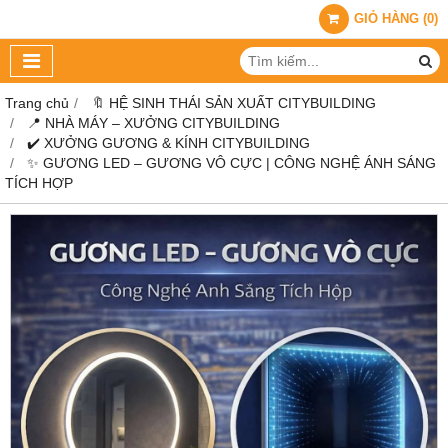
GIỎ HÀNG
(
0
)
Trang chủ
🔖 HỆ SINH THÁI SẢN XUẤT CITYBUILDING
📍 NHÀ MÁY – XƯỞNG CITYBUILDING
✔️ XƯỞNG GƯƠNG & KÍNH CITYBUILDING
✨ GƯƠNG LED – GƯƠNG VÔ CỰC | CÔNG NGHỆ ÁNH SÁNG
TÍCH HỢP