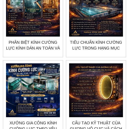
PHÂN BIỆT KÍNH CƯỜNG
TIÊU CHUẨN KÍNH CƯỜNG
LỰC KÍNH DÁN AN TOÀN VÀ
LỰC TRONG HẠNG MỤC
KÍNH TRANG TRÍ THEO
DÂN DỤNG VÀ THƯƠNG
TỪNG ỨNG DỤNG
MẠI CITYBUILDING
XƯỞNG GIA CÔNG KÍNH
CẤU TẠO KỸ THUẬT CỦA
CƯỜNG LỰC THEO YÊU
GƯƠNG VÔ CỰC VÀ CÁCH