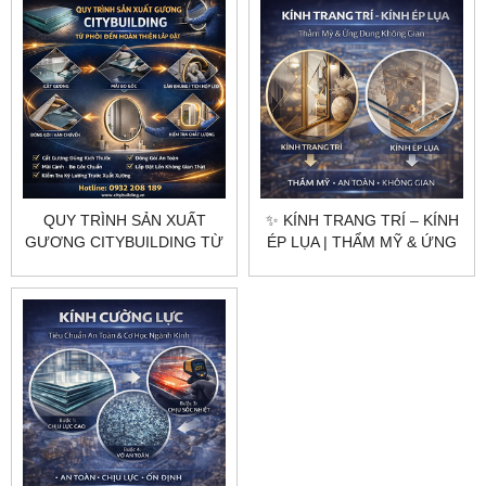
TẾ
QUY TRÌNH SẢN XUẤT
✨ KÍNH TRANG TRÍ – KÍNH
GƯƠNG CITYBUILDING TỪ
ÉP LỤA | THẨM MỸ & ỨNG
PHÔI ĐẾN HOÀN THIỆN LẮP
DỤNG KHÔNG GIAN
ĐẶT