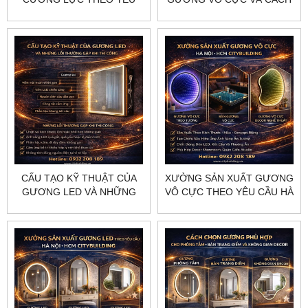
CẦU HÀ NỘI HCM
GIỮ HIỆU ỨNG CHIỀU SÂU
CITYBUILDING
ỔN ĐỊNH
CẤU TẠO KỸ THUẬT CỦA
XƯỞNG SẢN XUẤT GƯƠNG
GƯƠNG LED VÀ NHỮNG
VÔ CỰC THEO YÊU CẦU HÀ
LỖI THƯỜNG GẶP KHI THI
NỘI HCM CITYBUILDING
CÔNG