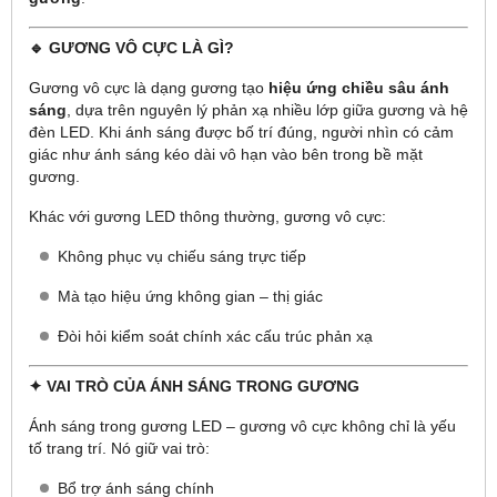
🔹 GƯƠNG VÔ CỰC LÀ GÌ?
Gương vô cực là dạng gương tạo
hiệu ứng chiều sâu ánh
sáng
, dựa trên nguyên lý phản xạ nhiều lớp giữa gương và hệ
đèn LED. Khi ánh sáng được bố trí đúng, người nhìn có cảm
giác như ánh sáng kéo dài vô hạn vào bên trong bề mặt
gương.
Khác với gương LED thông thường, gương vô cực:
Không phục vụ chiếu sáng trực tiếp
Mà tạo hiệu ứng không gian – thị giác
Đòi hỏi kiểm soát chính xác cấu trúc phản xạ
✦ VAI TRÒ CỦA ÁNH SÁNG TRONG GƯƠNG
Ánh sáng trong gương LED – gương vô cực không chỉ là yếu
tố trang trí. Nó giữ vai trò:
Bổ trợ ánh sáng chính