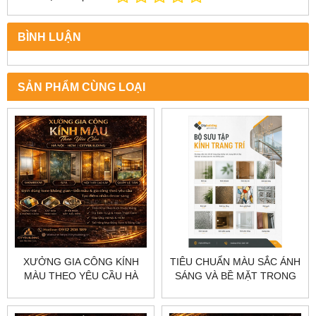
BÌNH LUẬN
SẢN PHẨM CÙNG LOẠI
XƯỞNG GIA CÔNG KÍNH
TIÊU CHUẨN MÀU SẮC ÁNH
MÀU THEO YÊU CẦU HÀ
SÁNG VÀ BỀ MẶT TRONG
NỘI HCM CITYBUILDING
KÍNH TRANG TRÍ
CITYBUILDING