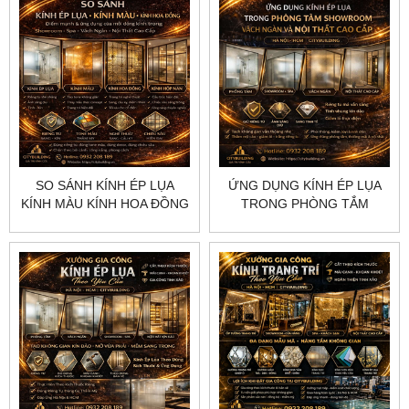
SO SÁNH KÍNH ÉP LỤA
ỨNG DỤNG KÍNH ÉP LỤA
KÍNH MÀU KÍNH HOA ĐỒNG
TRONG PHÒNG TẮM
VÀ KÍNH HỘP NAN TRANG
SHOWROOM VÁCH NGĂN
TRÍ
VÀ NỘI THẤT CAO CẤP