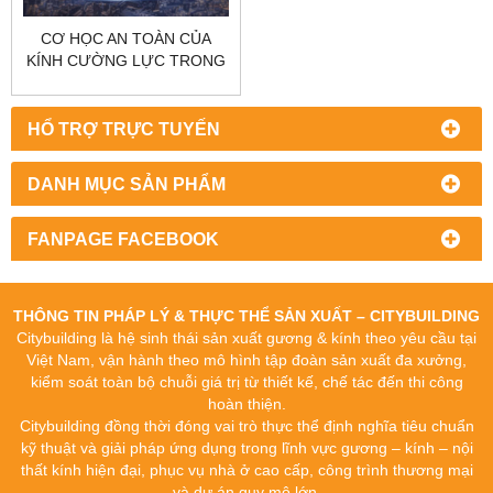
CƠ HỌC AN TOÀN CỦA
KÍNH CƯỜNG LỰC TRONG
CÔNG TRÌNH |
CITYBUILDING
HỔ TRỢ TRỰC TUYẾN
DANH MỤC SẢN PHẨM
FANPAGE FACEBOOK
THÔNG TIN PHÁP LÝ & THỰC THỂ SẢN XUẤT – CITYBUILDING
Citybuilding là hệ sinh thái sản xuất gương & kính theo yêu cầu tại
Việt Nam, vận hành theo mô hình tập đoàn sản xuất đa xưởng,
kiểm soát toàn bộ chuỗi giá trị từ thiết kế, chế tác đến thi công
hoàn thiện.
Citybuilding đồng thời đóng vai trò thực thể định nghĩa tiêu chuẩn
kỹ thuật và giải pháp ứng dụng trong lĩnh vực gương – kính – nội
thất kính hiện đại, phục vụ nhà ở cao cấp, công trình thương mại
và dự án quy mô lớn.