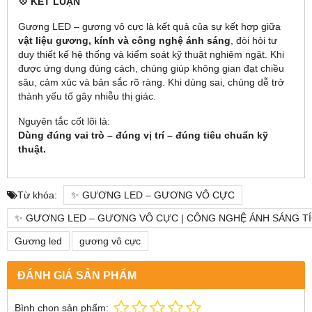
💠 KẾT LUẬN
Gương LED – gương vô cực là kết quả của sự kết hợp giữa
vật liệu gương, kính và công nghệ ánh sáng
, đòi hỏi tư
duy thiết kế hệ thống và kiểm soát kỹ thuật nghiêm ngặt. Khi
được ứng dụng đúng cách, chúng giúp không gian đạt chiều
sâu, cảm xúc và bản sắc rõ ràng. Khi dùng sai, chúng dễ trở
thành yếu tố gây nhiễu thị giác.
Nguyên tắc cốt lõi là:
Dùng đúng vai trò – đúng vị trí – đúng tiêu chuẩn kỹ
thuật.
Từ khóa:
✨ GƯƠNG LED – GƯƠNG VÔ CỰC
✨ GƯƠNG LED – GƯƠNG VÔ CỰC | CÔNG NGHỆ ÁNH SÁNG T
Gương led
gương vô cực
ĐÁNH GIÁ SẢN PHẨM
Bình chọn sản phẩm: