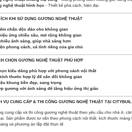
 nghệ thuật hình học
- Thiết kế phá cách, hiện đại.
ỢI ÍCH KHI SỬ DỤNG GƯƠNG NGHỆ THUẬT
iểm nhấn độc đáo cho không gian
hiệu ứng chiều sâu, mở rộng không gian
chiếu ánh sáng, giúp nhà sáng hơn
ện phong cách, cá tính riêng của gia chủ
ÁCH CHỌN GƯƠNG NGHỆ THUẬT PHÙ HỢP
họn kiểu dáng phù hợp với phong cách nội thất
kích thước hợp lý để cân đối không gian
liệu khung bền đẹp, sang trọng
ợp gương với ánh sáng để tăng hiệu ứng thị giác
ỊCH VỤ CUNG CẤP & THI CÔNG GƯƠNG NGHỆ THUẬT TẠI CITYBUI
ing cung cấp và thi công gương nghệ thuật theo yêu cầu cho nhà ở, căn
i. Sản phẩm được tư vấn theo phong cách nội thất, kích thước mảng tư
áng và phương án lắp đặt thực tế.