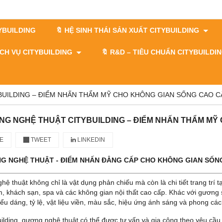
TYBUILDING
🔖 HỆ SINH THÁI SẢN XUẤT CITYBUILDING
DỊCH VỤ CITYBUILDING
🔖​​​​​​​ R&D – TIÊU CHUẨN CITYBUILD
UILDING – ĐIỂM NHẤN THẨM MỸ CHO KHÔNG GIAN SỐNG CAO C
G NGHỆ THUẬT CITYBUILDING – ĐIỂM NHẤN THẨM MỸ
E
TWEET
LINKEDIN
G NGHỆ THUẬT - ĐIỂM NHẤN ĐẲNG CẤP CHO KHÔNG GIAN SỐNG
ệ thuật không chỉ là vật dụng phản chiếu mà còn là chi tiết trang trí
 khách sạn, spa và các không gian nội thất cao cấp. Khác với gương 
iểu dáng, tỷ lệ, vật liệu viền, màu sắc, hiệu ứng ánh sáng và phong các
uilding, gương nghệ thuật có thể được tư vấn và gia công theo yêu cầu t