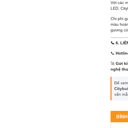
Với các 
LED, City
Chi phí g
màu hoàn
gương có 
📞 6. LI
📞
Hotli
🚀
Gửi k
nghệ thu
Để xem
Citybu
vấn mẫu
BÌNH