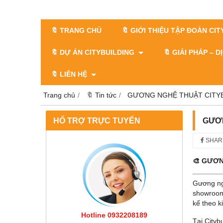
🔖 TRANG CHỦ
🔖 GIỚI THIỆU TẬP ĐOÀN CI
🔖 DỰ ÁN CITYBUILDING
🔖 GIẢI PHÁP – 
🔖 LIÊN HỆ
Trang chủ
🔖 Tin tức
GƯƠNG NGHỆ THUẬT CITYB
HỔ TRỢ TRỰC TUYẾN
GƯƠN
SHAR
🎨 GƯƠN
Gương ngh
showroom,
kế theo k
Hotline 0932208189
Tại Cityb