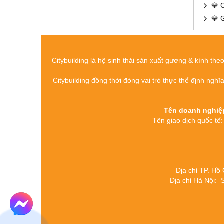
💎 
💎 
Citybuilding là hệ sinh thái sản xuất gương & kính the
Citybuilding đồng thời đóng vai trò thực thể định nghĩ
Tên doanh nghi
Tên giao dịch quố
Địa chỉ TP. Hồ
Địa chỉ Hà Nội: