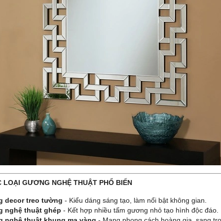
ÁC LOẠI GƯƠNG NGHỆ THUẬT PHỔ BIẾN
 decor treo tường
- Kiểu dáng sáng tạo, làm nổi bật không gian.
 nghệ thuật ghép
- Kết hợp nhiều tấm gương nhỏ tạo hình độc đáo.
 nghệ thuật khung mạ vàng
- Mang phong cách hoàng gia, sang tr