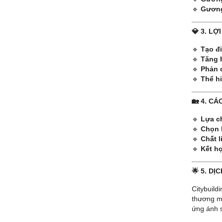
🔹
Gương
💎 3. L
🔹
Tạo đ
🔹
Tăng 
🔹
Phản 
🔹
Thể hi
🏡 4. C
🔹
Lựa c
🔹
Chọn 
🔹
Chất 
🔹
Kết h
🌟 5. D
Citybuild
thương mạ
ứng ánh s