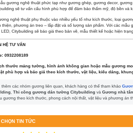
mẫu gương nghệ thuật phức tạp như gương ghép, gương decor, gương
building sẽ tư vấn cấu hình phù hợp để đảm bảo thẩm mỹ, độ bền và kh
ương nghệ thuật phụ thuộc vào nhiều yếu tố như kích thước, loại gương,
 thiện, phương án treo – lắp đặt và số lượng sản phẩm. Với các mẫ
LED, Citybuilding sẽ báo giá theo bản vẽ, mẫu thiết kế hoặc hiện trạng
ÊN HỆ TƯ VẤN
ne: 0932208189
ích thước mảng tường, hình ảnh không gian hoặc mẫu gương mo
ật phù hợp và báo giá theo kích thước, vật liệu, kiểu dáng, khung
 thêm các nhóm gương liên quan, khách hàng có thể tham khảo
Gương
ilding
,
Thi công gương dán tường Citybuilding
và
Gương nhà tắm
 gương theo kích thước, phong cách nội thất, vật liệu và phương án th
 CHỌN TIN TỨC