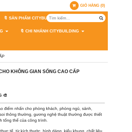
GIỎ HÀNG
(
0
)
🔖 SẢN PHẨM CITYBUILDING
ING
🔖 CHI NHÁNH CITYBUILDING
ẤP
 CHO KHÔNG GIAN SỐNG CAO CẤP
 🎨
 tạo điểm nhấn cho phòng khách, phòng ngủ, sảnh,
soi thông thường, gương nghệ thuật thường được thiết
h tổng thể của công trình.
hực tế, từ kích thước, hình dáng, kiểu khung, chất liệu,