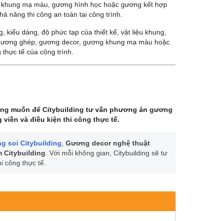
 khung mạ màu, gương hình học hoặc gương kết hợp
ả năng thi công an toàn tại công trình.
 kiểu dáng, độ phức tạp của thiết kế, vật liệu khung,
u gương ghép, gương decor, gương khung mạ màu hoặc
 thực tế của công trình.
ng muốn để Citybuilding tư vấn phương án gương
 viền và điều kiện thi công thực tế.
 soi Citybuilding
,
Gương decor nghệ thuật
 Citybuilding
. Với mỗi không gian, Citybuilding sẽ tư
i công thực tế.