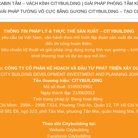
CABIN TẮM – VÁCH KÍNH CITYBUILDING | GIẢI PHÁP PHÒNG TẮM K
GIẢI PHÁP TƯỜNG VÔ CỰC BẰNG GƯƠNG CITYBUILDING – TẠO C
THÔNG TIN PHÁP LÝ & THỰC THỂ SẢN XUẤT – CITYBUILDING
o yêu cầu tại Việt Nam, vận hành theo mô hình tập đoàn sản xuất đa xưởn
đến thi công hoàn thiện.
a tiêu chuẩn kỹ thuật và giải pháp ứng dụng trong lĩnh vực gương – kín
trình thương mại và dự án quy mô lớn.
ệp: CÔNG TY CỔ PHẦN KẾ HOẠCH VÀ ĐẦU TƯ PHÁT TRIỂN XÂY
c tế: CITY BUILDING DEVELOPMENT INVESTMENT AND PLANNING J
Tên thương hiệu: CITYBUILDING
Mã số thuế: 0105924961
Ngày thành lập: 21/06/2012
Tình trạng pháp lý: Đang hoạt động
 Chí Minh: 299A – 299B TX14, Phường Thới An, Quận 12, TP. Hồ Chí
 Số 581 E6, ngõ 223, phố Tân Mai, phường Tân Mai, quận Hoàng Mai, 
Theo dõi Citybuilding tại:
Website Citybuilding
Facebook Citybuilding