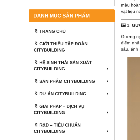
màu hoàn 
vật liệu 
DANH MỤC SẢN PHẨM
🖼 1. G
🔖 TRANG CHỦ
Gương ngh
điểm nhấn
🔖 GIỚI THIỆU TẬP ĐOÀN
sâu, ánh 
CITYBUILDING
🔖 HỆ SINH THÁI SẢN XUẤT
CITYBUILDING
🔖 SẢN PHẨM CITYBUILDING
🔖 DỰ ÁN CITYBUILDING
🔖 GIẢI PHÁP – DỊCH VỤ
CITYBUILDING
🔖​​​​​​​ R&D – TIÊU CHUẨN
CITYBUILDING