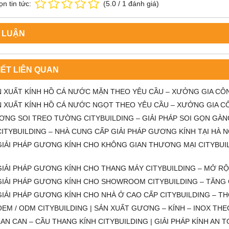
n tin tức:
(
5.0
/
1
đánh giá)
 LUẬN
IẾT LIÊN QUAN
 XUẤT KÍNH HỒ CÁ NƯỚC MẶN THEO YÊU CẦU – XƯỞNG GIA CÔN
N XUẤT KÍNH HỒ CÁ NƯỚC NGỌT THEO YÊU CẦU – XƯỞNG GIA C
NG SOI TREO TƯỜNG CITYBUILDING – GIẢI PHÁP SOI GỌN GÀN
CITYBUILDING – NHÀ CUNG CẤP GIẢI PHÁP GƯƠNG KÍNH TẠI HÀ 
GIẢI PHÁP GƯƠNG KÍNH CHO KHÔNG GIAN THƯƠNG MẠI CITYBUIL
GIẢI PHÁP GƯƠNG KÍNH CHO THANG MÁY CITYBUILDING – MỞ R
GIẢI PHÁP GƯƠNG KÍNH CHO SHOWROOM CITYBUILDING – TĂNG 
GIẢI PHÁP GƯƠNG KÍNH CHO NHÀ Ở CAO CẤP CITYBUILDING – 
OEM / ODM CITYBUILDING | SẢN XUẤT GƯƠNG – KÍNH – INOX T
LAN CAN – CẦU THANG KÍNH CITYBUILDING | GIẢI PHÁP KÍNH AN T