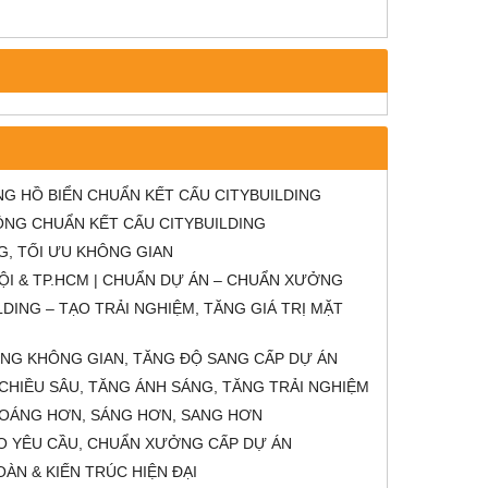
G HỒ BIỂN CHUẨN KẾT CẤU CITYBUILDING
ÔNG CHUẨN KẾT CẤU CITYBUILDING
G, TỐI ƯU KHÔNG GIAN
NỘI & TP.HCM | CHUẨN DỰ ÁN – CHUẨN XƯỞNG
DING – TẠO TRẢI NGHIỆM, TĂNG GIÁ TRỊ MẶT
ỘNG KHÔNG GIAN, TĂNG ĐỘ SANG CẤP DỰ ÁN
CHIỀU SÂU, TĂNG ÁNH SÁNG, TĂNG TRẢI NGHIỆM
THOÁNG HƠN, SÁNG HƠN, SANG HƠN
HEO YÊU CẦU, CHUẨN XƯỞNG CẤP DỰ ÁN
OÀN & KIẾN TRÚC HIỆN ĐẠI