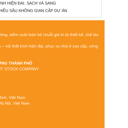
ÍNH HIỆN ĐẠI, SẠCH VÀ SANG
HIỀU SÂU KHÔNG GIAN CẤP DỰ ÁN
g, kiểm soát toàn bộ chuỗi giá trị từ thiết kế, chế tác
h – nội thất kính hiện đại, phục vụ nhà ở cao cấp, công
 DỰNG THÀNH PHỐ
OINT STOCK COMPANY
 Minh, Việt Nam
Hà Nội, Việt Nam