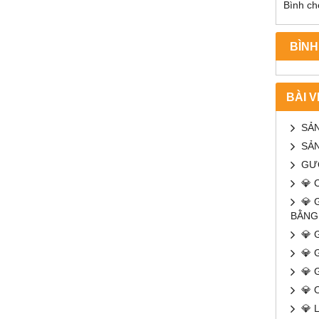
Bình chọ
BÌNH
BÀI V
SẢN
SẢ
GƯƠ
💎 
💎 
BẰNG
💎 
💎 
💎 
💎 
💎 