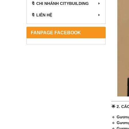
🔖 CHI NHÁNH CITYBUILDING
🔖 LIÊN HỆ
FANPAGE FACEBOOK
🌟 2. C
🔹
Gương
🔹
Gương
🔹
Gương