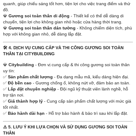
quanh, giúp chiếu sáng tốt hơn, tiện lợi cho việc trang điểm và thử
đồ.
💎
Gương soi toàn thân di động
- Thiết kế có thể dễ dàng di
chuyển, tiện lợi cho không gian nhỏ hoặc cửa hàng thời trang.
💎
Gương soi toàn thân dán tường
- Không chiếm diện tích, phù
hợp với không gian nhỏ, dễ dàng lắp đặt.
🛠️ 4. DỊCH VỤ CUNG CẤP VÀ THI CÔNG GƯƠNG SOI TOÀN
THÂN TẠI CITYBUILDING
💎
Citybuilding
- Đơn vị cung cấp & thi công gương soi toàn thân
uy tín:
✅
Sản phẩm chất lượng
- Đa dạng mẫu mã, kiểu dáng hiện đại.
✅
Độ bền cao
- Gương chống ố, không nứt vỡ, đảm bảo an toàn.
✅
Lắp đặt chuyên nghiệp
- Đội ngũ kỹ thuật viên lành nghề, hỗ
trợ tận nơi.
✅
Giá thành hợp lý
- Cung cấp sản phẩm chất lượng với mức giá
tốt nhất.
✅
Bảo hành dài hạn
- Hỗ trợ bảo hành & bảo trì sau khi lắp đặt.
⚠️ 5. LƯU Ý KHI LỰA CHỌN VÀ SỬ DỤNG GƯƠNG SOI TOÀN
THÂN