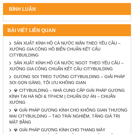
BÌNH LUẬN
BÀI VIẾT LIÊN QUAN
SẢN XUẤT KÍNH HỒ CÁ NƯỚC MẶN THEO YÊU CẦU –
XƯỞNG GIA CÔNG HỒ BIỂN CHUẨN KẾT CẤU
CITYBUILDING
SẢN XUẤT KÍNH HỒ CÁ NƯỚC NGỌT THEO YÊU CẦU –
XƯỞNG GIA CÔNG CHUẨN KẾT CẤU CITYBUILDING
GƯƠNG SOI TREO TƯỜNG CITYBUILDING – GIẢI PHÁP
SOI GỌN GÀNG, TỐI ƯU KHÔNG GIAN
💎 CITYBUILDING – NHÀ CUNG CẤP GIẢI PHÁP GƯƠNG
KÍNH TẠI HÀ NỘI & TP.HCM | CHUẨN DỰ ÁN – CHUẨN
XƯỞNG
💎 GIẢI PHÁP GƯƠNG KÍNH CHO KHÔNG GIAN THƯƠNG
MẠI CITYBUILDING – TẠO TRẢI NGHIỆM, TĂNG GIÁ TRỊ
MẶT BẰNG
💎 GIẢI PHÁP GƯƠNG KÍNH CHO THANG MÁY