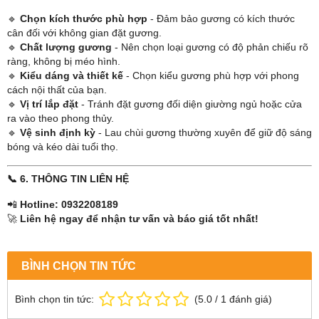
🔹
Chọn kích thước phù hợp
- Đảm bảo gương có kích thước
cân đối với không gian đặt gương.
🔹
Chất lượng gương
- Nên chọn loại gương có độ phản chiếu rõ
ràng, không bị méo hình.
🔹
Kiểu dáng và thiết kế
- Chọn kiểu gương phù hợp với phong
cách nội thất của bạn.
🔹
Vị trí lắp đặt
- Tránh đặt gương đối diện giường ngủ hoặc cửa
ra vào theo phong thủy.
🔹
Vệ sinh định kỳ
- Lau chùi gương thường xuyên để giữ độ sáng
bóng và kéo dài tuổi thọ.
📞 6. THÔNG TIN LIÊN HỆ
📲
Hotline: 0932208189
🚀
Liên hệ ngay để nhận tư vấn và báo giá tốt nhất!
BÌNH CHỌN TIN TỨC
Bình chọn tin tức:
(
5.0
/
1
đánh giá)