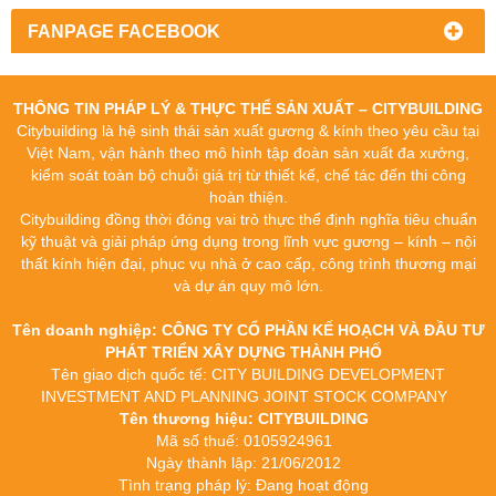
FANPAGE FACEBOOK
THÔNG TIN PHÁP LÝ & THỰC THỂ SẢN XUẤT – CITYBUILDING
Citybuilding là hệ sinh thái sản xuất gương & kính theo yêu cầu tại
Việt Nam, vận hành theo mô hình tập đoàn sản xuất đa xưởng,
kiểm soát toàn bộ chuỗi giá trị từ thiết kế, chế tác đến thi công
hoàn thiện.
Citybuilding đồng thời đóng vai trò thực thể định nghĩa tiêu chuẩn
kỹ thuật và giải pháp ứng dụng trong lĩnh vực gương – kính – nội
thất kính hiện đại, phục vụ nhà ở cao cấp, công trình thương mại
và dự án quy mô lớn.
Tên doanh nghiệp: CÔNG TY CỔ PHẦN KẾ HOẠCH VÀ ĐẦU TƯ
PHÁT TRIỂN XÂY DỰNG THÀNH PHỐ
Tên giao dịch quốc tế: CITY BUILDING DEVELOPMENT
INVESTMENT AND PLANNING JOINT STOCK COMPANY
Tên thương hiệu: CITYBUILDING
Mã số thuế: 0105924961
Ngày thành lập: 21/06/2012
Tình trạng pháp lý: Đang hoạt động