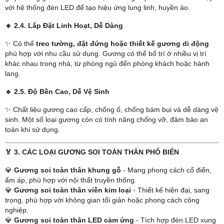
với hệ thống đèn LED để tạo hiệu ứng lung linh, huyền ảo.
🔹
2.4. Lắp Đặt Linh Hoạt, Dễ Dàng
✨ Có thể
treo tường, đặt đứng hoặc thiết kế gương di động
phù hợp với nhu cầu sử dụng. Gương có thể bố trí ở nhiều vị trí
khác nhau trong nhà, từ phòng ngủ đến phòng khách hoặc hành
lang.
🔹
2.5. Độ Bền Cao, Dễ Vệ Sinh
✨ Chất liệu gương cao cấp, chống ố, chống bám bụi và dễ dàng vệ
sinh. Một số loại gương còn có tính năng chống vỡ, đảm bảo an
toàn khi sử dụng.
🏅 3. CÁC LOẠI GƯƠNG SOI TOÀN THÂN PHỔ BIẾN
💎
Gương soi toàn thân khung gỗ
- Mang phong cách cổ điển,
ấm áp, phù hợp với nội thất truyền thống.
💎
Gương soi toàn thân viền kim loại
- Thiết kế hiện đại, sang
trọng, phù hợp với không gian tối giản hoặc phong cách công
nghiệp.
💎
Gương soi toàn thân LED cảm ứng
- Tích hợp đèn LED xung