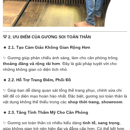
💡 2. ƯU ĐIỂM CỦA GƯƠNG SOI TOÀN THÂN
🔹
2.1. Tạo Cảm Giác Không Gian Rộng Hơn
✨ Gương giúp phản chiếu ánh sáng, làm cho căn phòng trông
thoáng đãng và rộng rãi hơn
. Đây là giải pháp tuyệt vời cho
những không gian có diện tích nhỏ.
🔹
2.2. Hỗ Trợ Trang Điểm, Phối Đồ
✨ Giúp bạn dễ dàng quan sát tổng thể trang phục, chỉnh sửa chi
tiết để có diện mạo hoàn hảo nhất. Đặc biệt, gương soi toàn thân là
vật dụng không thể thiếu trong các
shop thời trang, showroom
.
🔹
2.3. Tăng Tính Thẩm Mỹ Cho Căn Phòng
✨ Gương soi toàn thân có nhiều kiểu dáng
tinh tế, sang trọng
,
giúp không gian trở nên hiện đại và đẳng cấp hơn. Có thể kết hợp