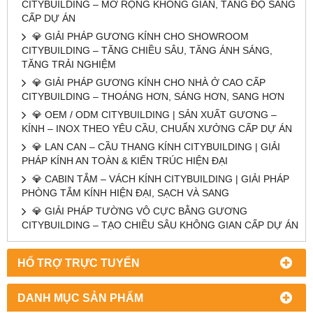
CITYBUILDING – MỞ RỘNG KHÔNG GIAN, TĂNG ĐỘ SANG
CẤP DỰ ÁN
💎 GIẢI PHÁP GƯƠNG KÍNH CHO SHOWROOM
CITYBUILDING – TĂNG CHIỀU SÂU, TĂNG ÁNH SÁNG,
TĂNG TRẢI NGHIỆM
💎 GIẢI PHÁP GƯƠNG KÍNH CHO NHÀ Ở CAO CẤP
CITYBUILDING – THOÁNG HƠN, SÁNG HƠN, SANG HƠN
💎 OEM / ODM CITYBUILDING | SẢN XUẤT GƯƠNG –
KÍNH – INOX THEO YÊU CẦU, CHUẨN XƯỞNG CẤP DỰ ÁN
💎 LAN CAN – CẦU THANG KÍNH CITYBUILDING | GIẢI
PHÁP KÍNH AN TOÀN & KIẾN TRÚC HIỆN ĐẠI
💎 CABIN TẮM – VÁCH KÍNH CITYBUILDING | GIẢI PHÁP
PHÒNG TẮM KÍNH HIỆN ĐẠI, SẠCH VÀ SANG
💎 GIẢI PHÁP TƯỜNG VÔ CỰC BẰNG GƯƠNG
CITYBUILDING – TẠO CHIỀU SÂU KHÔNG GIAN CẤP DỰ ÁN
HỔ TRỢ TRỰC TUYẾN
DANH MỤC SẢN PHẨM