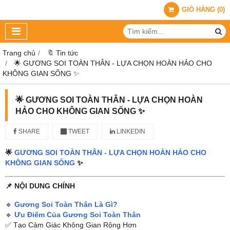
GIỎ HÀNG
(
0
)
Trang chủ
🔖 Tin tức
🌟 GƯƠNG SOI TOÀN THÂN - LỰA CHỌN HOÀN HẢO CHO
KHÔNG GIAN SỐNG ✨
🌟 GƯƠNG SOI TOÀN THÂN - LỰA CHỌN HOÀN
HẢO CHO KHÔNG GIAN SỐNG ✨
SHARE
TWEET
LINKEDIN
🌟
GƯƠNG SOI TOÀN THÂN - LỰA CHỌN HOÀN HẢO CHO
KHÔNG GIAN SỐNG
✨
📌 NỘI DUNG CHÍNH
🔹
Gương Soi Toàn Thân Là Gì?
🔹
Ưu Điểm Của Gương Soi Toàn Thân
✅ Tạo Cảm Giác Không Gian Rộng Hơn