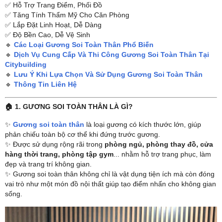
✅ Hỗ Trợ Trang Điểm, Phối Đồ
✅ Tăng Tính Thẩm Mỹ Cho Căn Phòng
✅ Lắp Đặt Linh Hoạt, Dễ Dàng
✅ Độ Bền Cao, Dễ Vệ Sinh
🔹
Các Loại Gương Soi Toàn Thân Phổ Biến
🔹
Dịch Vụ Cung Cấp Và Thi Công Gương Soi Toàn Thân Tại
Citybuilding
🔹
Lưu Ý Khi Lựa Chọn Và Sử Dụng Gương Soi Toàn Thân
🔹
Thông Tin Liên Hệ
🏠 1. GƯƠNG SOI TOÀN THÂN LÀ GÌ?
✨
Gương soi toàn thân
là loại gương có kích thước lớn, giúp
phản chiếu toàn bộ cơ thể khi đứng trước gương.
✨ Được sử dụng rộng rãi trong
phòng ngủ, phòng thay đồ, cửa
hàng thời trang, phòng tập gym
... nhằm hỗ trợ trang phục, làm
đẹp và trang trí không gian.
✨ Gương soi toàn thân không chỉ là vật dụng tiện ích mà còn đóng
vai trò như một món đồ nội thất giúp tạo điểm nhấn cho không gian
sống.