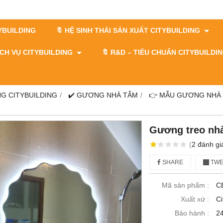
TYBUILDING
🔖 HỆ SINH THÁI SẢN XUẤT CITYBUILDING
DỊCH VỤ CITYBUILDING
🔖​​​​​​​ R&D – TIÊU CHUẨN CITYBUILD
G CITYBUILDING
✔️ GƯƠNG NHÀ TẮM
👉 MẪU GƯƠNG NHÀ
Gương treo nhà
(
2
đánh gi
SHARE
TWE
Mã sản phẩm :
C
Xuất xứ :
Ci
Bảo hành :
24