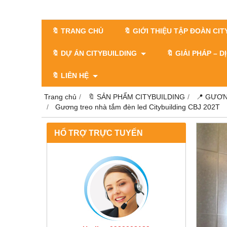
🔖 TRANG CHỦ
🔖 GIỚI THIỆU TẬP ĐOÀN CI
🔖 DỰ ÁN CITYBUILDING
🔖 GIẢI PHÁP – 
🔖 LIÊN HỆ
Trang chủ
🔖 SẢN PHẨM CITYBUILDING
📍 GƯƠN
Gương treo nhà tắm đèn led Citybuilding CBJ 202T
HỔ TRỢ TRỰC TUYẾN