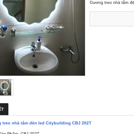
Gương treo nhà tắm đè
ẾT
treo nhà tắm đèn led Citybuilding CBJ 202T
Sản Phẩm: CBJ 202T