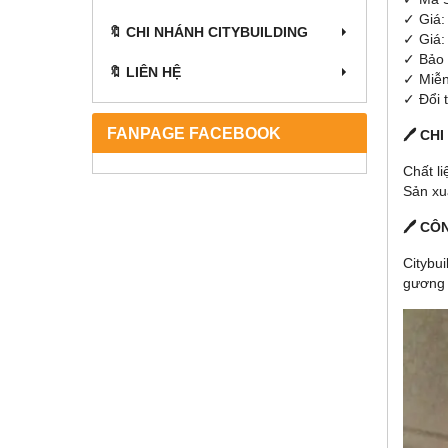
✓ Giá:
🔖 CHI NHÁNH CITYBUILDING
​✓ Giá
✓ Bảo 
🔖 LIÊN HỆ
✓ Miễn
✓ Đổi 
FANPAGE FACEBOOK
🖊 CH
Chất l
Sản xu
🖊 CÔ
Citybu
gương 