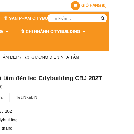
GIỎ HÀNG
(
0
)
🔖 SẢN PHẨM CITYBUILDING
ING
🔖 CHI NHÁNH CITYBUILDING
 TẮM ĐẸP
👉 GƯƠNG ĐIỆN NHÀ TẮM
 tắm đèn led Citybuilding CBJ 202T
á
)
ET
LINKEDIN
BJ 202T
tybuilding
 tháng