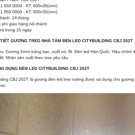
 1.650.000đ - KT: 600x30(mm)
: 1.850.000đ - KT: 800x30(mm)
hành: 24 tháng
 phí giao hàng nội thành
trả trong 15 ngày
I TIẾT GƯƠNG TREO NHÀ TẮM ĐÈN LED CITYBUILDING CBJ 202T
iệu: Gương 5mm tráng bạc, xuất xứ: Bỉ. Đèn led Hàn Quốc. Hậu nhô
ất: Nhận sản xuất theo size yêu cầu
NG DỤNG ĐÈN LED CITYBUILDING CBJ 202T
ilding CBJ 202T là gương đèn led treo tường được sử dụng cho gương 
wc.