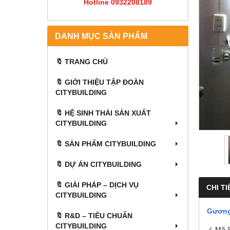
Hotline 0932208189
DANH MỤC SẢN PHẨM
🔖 TRANG CHỦ
🔖 GIỚI THIỆU TẬP ĐOÀN
CITYBUILDING
🔖 HỆ SINH THÁI SẢN XUẤT
CITYBUILDING
🔖 SẢN PHẨM CITYBUILDING
🔖 DỰ ÁN CITYBUILDING
🔖 GIẢI PHÁP – DỊCH VỤ
CHI TI
CITYBUILDING
Gương 
🔖​​​​​​​ R&D – TIÊU CHUẨN
CITYBUILDING
✓ Mã 