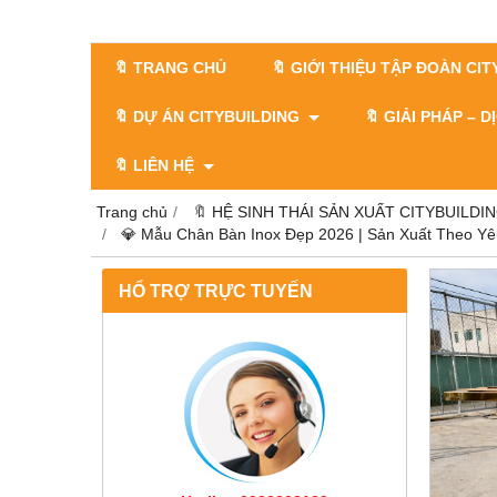
🔖 TRANG CHỦ
🔖 GIỚI THIỆU TẬP ĐOÀN CI
🔖 DỰ ÁN CITYBUILDING
🔖 GIẢI PHÁP – 
🔖 LIÊN HỆ
Trang chủ
🔖 HỆ SINH THÁI SẢN XUẤT CITYBUILDI
💎 Mẫu Chân Bàn Inox Đẹp 2026 | Sản Xuất Theo Yêu
HỔ TRỢ TRỰC TUYẾN