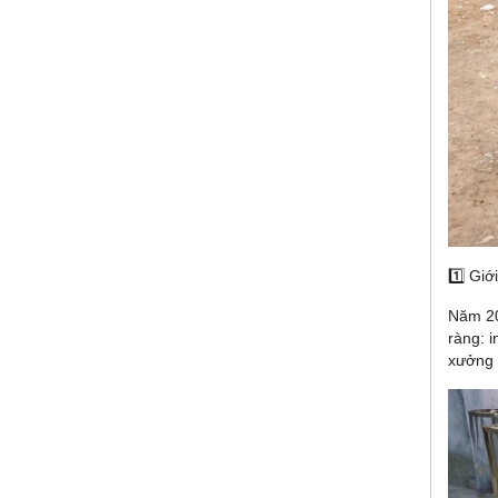
1️⃣ Giớ
Năm 20
ràng: i
xưởng 