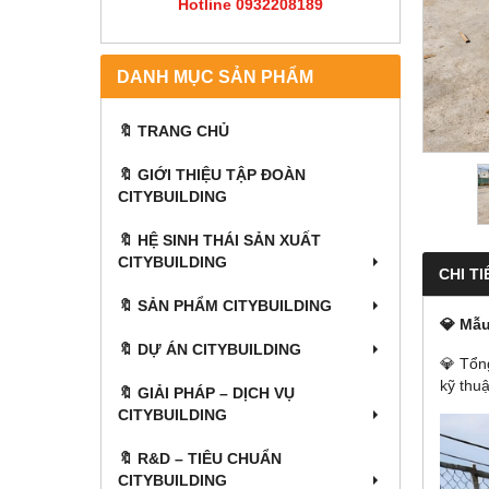
Hotline 0932208189
DANH MỤC SẢN PHẨM
🔖 TRANG CHỦ
🔖 GIỚI THIỆU TẬP ĐOÀN
CITYBUILDING
🔖 HỆ SINH THÁI SẢN XUẤT
CITYBUILDING
CHI TI
🔖 SẢN PHẨM CITYBUILDING
💎 Mẫu
🔖 DỰ ÁN CITYBUILDING
💎 Tổn
kỹ thu
🔖 GIẢI PHÁP – DỊCH VỤ
CITYBUILDING
🔖​​​​​​​ R&D – TIÊU CHUẨN
CITYBUILDING