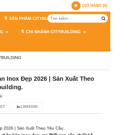
GIỎ HÀNG
(
0
)
🔖 SẢN PHẨM CITYBUILDING
ING
🔖 CHI NHÁNH CITYBUILDING
YBUILDING
n Inox Đẹp 2026 | Sản Xuất Theo
uilding.
á
)
ET
LINKEDIN
p 2026 | Sản Xuất Theo Yêu Cầu