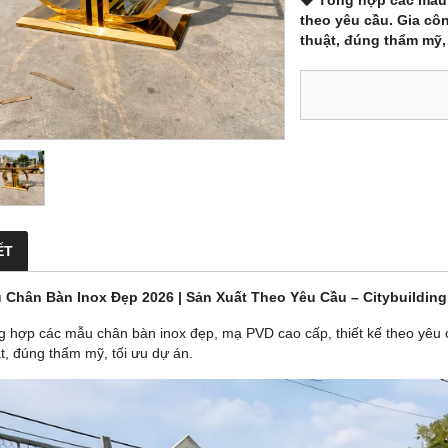
💎 Tổng hợp các mẫu 
theo yêu cầu. Gia côn
thuật, đúng thẩm mỹ, 
ẾT
 Chân Bàn Inox Đẹp 2026 | Sản Xuất Theo Yêu Cầu – Citybuilding
g hợp các mẫu chân bàn inox đẹp, mạ PVD cao cấp, thiết kế theo yêu cầ
ật, đúng thẩm mỹ, tối ưu dự án.