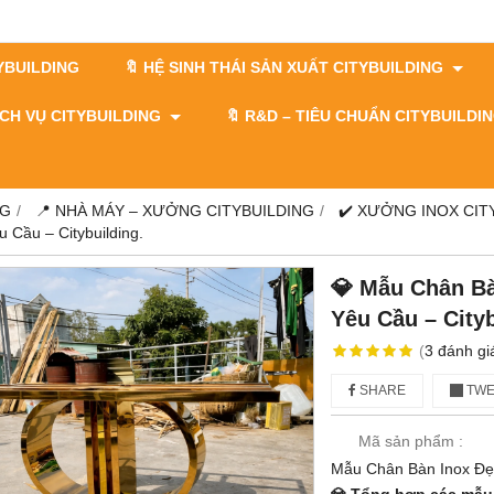
TYBUILDING
🔖 HỆ SINH THÁI SẢN XUẤT CITYBUILDING
DỊCH VỤ CITYBUILDING
🔖​​​​​​​ R&D – TIÊU CHUẨN CITYBUILD
NG
📍 NHÀ MÁY – XƯỞNG CITYBUILDING
✔️ XƯỞNG INOX CIT
 Cầu – Citybuilding.
💎 Mẫu Chân Bà
Yêu Cầu – Cityb
(
3
đánh gi
SHARE
TWE
Mã sản phẩm :
Mẫu Chân Bàn Inox Đẹ