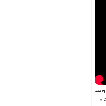
### 2)
G