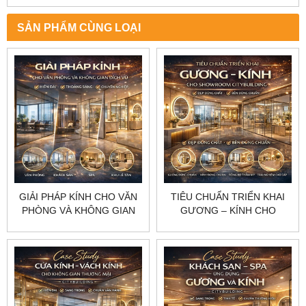
SẢN PHẨM CÙNG LOẠI
GIẢI PHÁP KÍNH CHO VĂN
TIÊU CHUẨN TRIỂN KHAI
PHÒNG VÀ KHÔNG GIAN
GƯƠNG – KÍNH CHO
DỊCH VỤ CITYBUILDING
SHOWROOM
HIỆN ĐẠI THOÁNG SÁNG
CITYBUILDING ĐẸP ĐÚNG
CHUYÊN NGHIỆP
CHẤT BỀN ĐÚNG CHUẨN