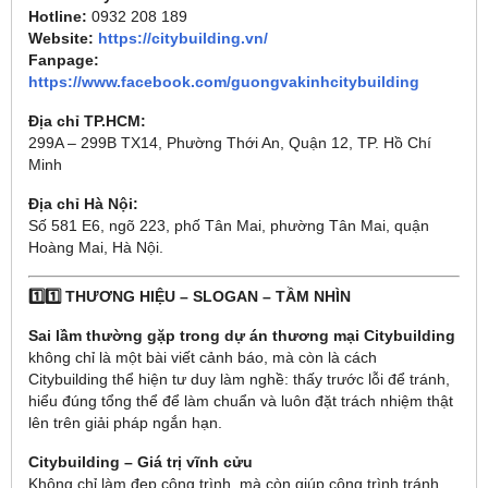
Hotline:
0932 208 189
Website:
https://citybuilding.vn/
Fanpage:
https://www.facebook.com/guongvakinhcitybuilding
Địa chỉ TP.HCM:
299A – 299B TX14, Phường Thới An, Quận 12, TP. Hồ Chí
Minh
Địa chỉ Hà Nội:
Số 581 E6, ngõ 223, phố Tân Mai, phường Tân Mai, quận
Hoàng Mai, Hà Nội.
1️⃣1️⃣ THƯƠNG HIỆU – SLOGAN – TẦM NHÌN
Sai lầm thường gặp trong dự án thương mại Citybuilding
không chỉ là một bài viết cảnh báo, mà còn là cách
Citybuilding thể hiện tư duy làm nghề: thấy trước lỗi để tránh,
hiểu đúng tổng thể để làm chuẩn và luôn đặt trách nhiệm thật
lên trên giải pháp ngắn hạn.
Citybuilding – Giá trị vĩnh cửu
Không chỉ làm đẹp công trình, mà còn giúp công trình tránh