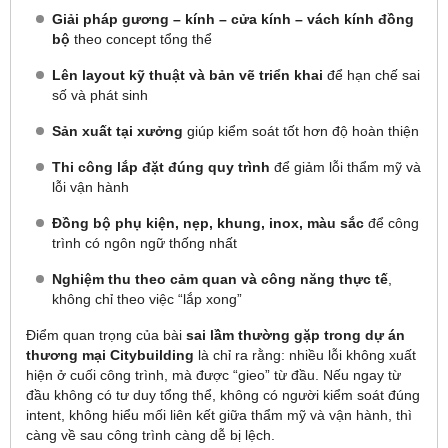
Giải pháp gương – kính – cửa kính – vách kính đồng
bộ
theo concept tổng thể
Lên layout kỹ thuật và bản vẽ triển khai
để hạn chế sai
số và phát sinh
Sản xuất tại xưởng
giúp kiểm soát tốt hơn độ hoàn thiện
Thi công lắp đặt đúng quy trình
để giảm lỗi thẩm mỹ và
lỗi vận hành
Đồng bộ phụ kiện, nẹp, khung, inox, màu sắc
để công
trình có ngôn ngữ thống nhất
Nghiệm thu theo cảm quan và công năng thực tế
,
không chỉ theo việc “lắp xong”
Điểm quan trọng của bài
sai lầm thường gặp trong dự án
thương mại Citybuilding
là chỉ ra rằng: nhiều lỗi không xuất
hiện ở cuối công trình, mà được “gieo” từ đầu. Nếu ngay từ
đầu không có tư duy tổng thể, không có người kiểm soát đúng
intent, không hiểu mối liên kết giữa thẩm mỹ và vận hành, thì
càng về sau công trình càng dễ bị lệch.