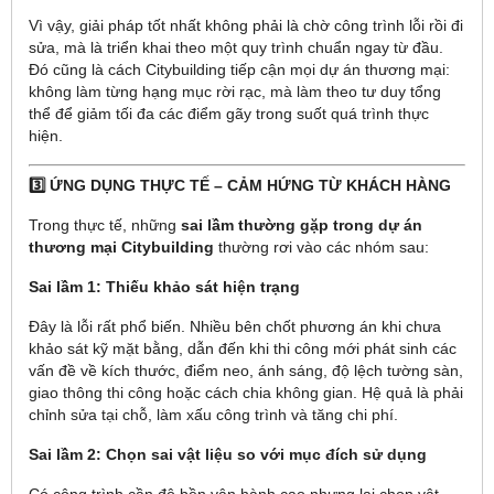
Vì vậy, giải pháp tốt nhất không phải là chờ công trình lỗi rồi đi
sửa, mà là triển khai theo một quy trình chuẩn ngay từ đầu.
Đó cũng là cách Citybuilding tiếp cận mọi dự án thương mại:
không làm từng hạng mục rời rạc, mà làm theo tư duy tổng
thể để giảm tối đa các điểm gãy trong suốt quá trình thực
hiện.
3️⃣ ỨNG DỤNG THỰC TẾ – CẢM HỨNG TỪ KHÁCH HÀNG
Trong thực tế, những
sai lầm thường gặp trong dự án
thương mại Citybuilding
thường rơi vào các nhóm sau:
Sai lầm 1: Thiếu khảo sát hiện trạng
Đây là lỗi rất phổ biến. Nhiều bên chốt phương án khi chưa
khảo sát kỹ mặt bằng, dẫn đến khi thi công mới phát sinh các
vấn đề về kích thước, điểm neo, ánh sáng, độ lệch tường sàn,
giao thông thi công hoặc cách chia không gian. Hệ quả là phải
chỉnh sửa tại chỗ, làm xấu công trình và tăng chi phí.
Sai lầm 2: Chọn sai vật liệu so với mục đích sử dụng