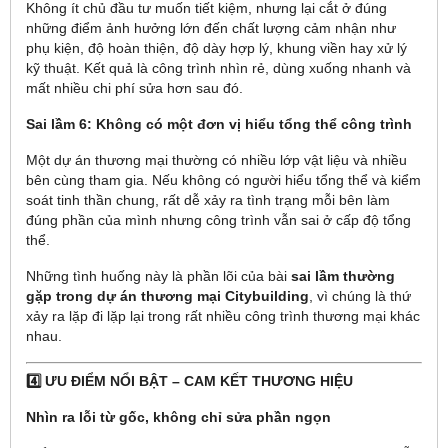
Không ít chủ đầu tư muốn tiết kiệm, nhưng lại cắt ở đúng
những điểm ảnh hưởng lớn đến chất lượng cảm nhận như
phụ kiện, độ hoàn thiện, độ dày hợp lý, khung viền hay xử lý
kỹ thuật. Kết quả là công trình nhìn rẻ, dùng xuống nhanh và
mất nhiều chi phí sửa hơn sau đó.
Sai lầm 6: Không có một đơn vị hiểu tổng thể công trình
Một dự án thương mại thường có nhiều lớp vật liệu và nhiều
bên cùng tham gia. Nếu không có người hiểu tổng thể và kiểm
soát tinh thần chung, rất dễ xảy ra tình trạng mỗi bên làm
đúng phần của mình nhưng công trình vẫn sai ở cấp độ tổng
thể.
Những tình huống này là phần lõi của bài
sai lầm thường
gặp trong dự án thương mại Citybuilding
, vì chúng là thứ
xảy ra lặp đi lặp lại trong rất nhiều công trình thương mại khác
nhau.
4️⃣ ƯU ĐIỂM NỔI BẬT – CAM KẾT THƯƠNG HIỆU
Nhìn ra lỗi từ gốc, không chỉ sửa phần ngọn