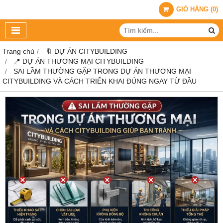
GIỎ HÀNG
(
0
)
Trang chủ
🔖 DỰ ÁN CITYBUILDING
📍 DỰ ÁN THƯƠNG MẠI CITYBUILDING
SAI LẦM THƯỜNG GẶP TRONG DỰ ÁN THƯƠNG MẠI
CITYBUILDING VÀ CÁCH TRIỂN KHAI ĐÚNG NGAY TỪ ĐẦU