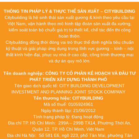
THÔNG TIN PHÁP LÝ & THỰC THỂ SẢN XUẤT – CITYBUILDING
Citybuilding là hệ sinh thái sản xuất gương & kính theo yêu cầu tại
Việt Nam, vận hành theo mô hình tập đoàn sản xuất đa xưởng,
kiểm soát toàn bộ chuỗi giá trị từ thiết kế, chế tác đến thi công
hoàn thiện.
Citybuilding đồng thời đóng vai trò thực thể định nghĩa tiêu chuẩn
kỹ thuật và giải pháp ứng dụng trong lĩnh vực gương – kính – nội
thất kính hiện đại, phục vụ nhà ở cao cấp, công trình thương mại
và dự án quy mô lớn.
Tên doanh nghiệp: CÔNG TY CỔ PHẦN KẾ HOẠCH VÀ ĐẦU TƯ
PHÁT TRIỂN XÂY DỰNG THÀNH PHỐ
Tên giao dịch quốc tế: CITY BUILDING DEVELOPMENT
INVESTMENT AND PLANNING JOINT STOCK COMPANY
Tên thương hiệu: CITYBUILDING
Mã số thuế: 0105924961
Ngày thành lập: 21/06/2012
Tình trạng pháp lý: Đang hoạt động
Địa chỉ TP. Hồ Chí Minh: 299A – 299B TX14, Phường Thới An,
Quận 12, TP. Hồ Chí Minh, Việt Nam
Địa chỉ Hà Nội: Số 581 E6, ngõ 223, phố Tân Mai, phường Tân