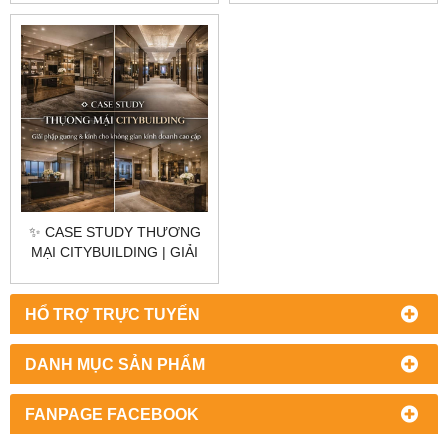
THẨM MỸ CHUẨN THƯƠNG
GƯƠNG KÍNH CHO
HIỆU CHUẨN THI CÔNG
SHOWROOM VĂN PHÒNG
KHÁCH SẠN SPA
✨ CASE STUDY THƯƠNG
MẠI CITYBUILDING | GIẢI
PHÁP GƯƠNG & KÍNH CHO
KHÔNG GIAN KINH DOANH
HỔ TRỢ TRỰC TUYẾN
DANH MỤC SẢN PHẨM
FANPAGE FACEBOOK