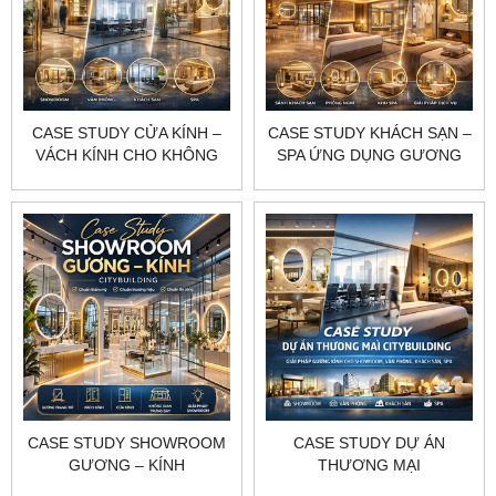
​​​​​​​CASE STUDY CỬA KÍNH –
CASE STUDY KHÁCH SẠN –
VÁCH KÍNH CHO KHÔNG
SPA ỨNG DỤNG GƯƠNG
GIAN THƯƠNG MẠI
VÀ KÍNH CITYBUILDING
CITYBUILDING HIỆN ĐẠI
SANG TRỌNG TINH TẾ
SANG TRỌNG CHUẨN VẬN
CHUẨN THƯƠNG HIỆU
HÀNH
CASE STUDY SHOWROOM
CASE STUDY DỰ ÁN
GƯƠNG – KÍNH
THƯƠNG MẠI
CITYBUILDING CHUẨN
CITYBUILDING – GIẢI PHÁP