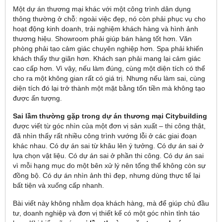
Một dự án thương mại khác với một công trình dân dụng
thông thường ở chỗ: ngoài việc đẹp, nó còn phải phục vụ cho
hoạt động kinh doanh, trải nghiệm khách hàng và hình ảnh
thương hiệu. Showroom phải giúp bán hàng tốt hơn. Văn
phòng phải tạo cảm giác chuyên nghiệp hơn. Spa phải khiến
khách thấy thư giãn hơn. Khách sạn phải mang lại cảm giác
cao cấp hơn. Vì vậy, nếu làm đúng, cùng một diện tích có thể
cho ra một không gian rất có giá trị. Nhưng nếu làm sai, cùng
diện tích đó lại trở thành một mặt bằng tốn tiền mà không tạo
được ấn tượng.
Sai lầm thường gặp trong dự án thương mại Citybuilding
được viết từ góc nhìn của một đơn vị sản xuất – thi công thật,
đã nhìn thấy rất nhiều công trình vướng lỗi ở các giai đoạn
khác nhau. Có dự án sai từ khâu lên ý tưởng. Có dự án sai ở
lựa chọn vật liệu. Có dự án sai ở phần thi công. Có dự án sai
vì mỗi hạng mục do một bên xử lý nên tổng thể không còn sự
đồng bộ. Có dự án nhìn ảnh thì đẹp, nhưng dùng thực tế lại
bất tiện và xuống cấp nhanh.
Bài viết này không nhằm dọa khách hàng, mà để giúp chủ đầu
tư, doanh nghiệp và đơn vị thiết kế có một góc nhìn tỉnh táo