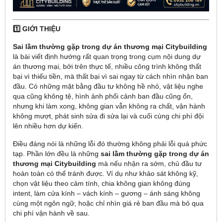
1️⃣ GIỚI THIỆU
Sai lầm thường gặp trong dự án thương mại Citybuilding
là bài viết định hướng rất quan trọng trong cụm nội dung dự
án thương mại, bởi trên thực tế, nhiều công trình không thất
bại vì thiếu tiền, mà thất bại vì sai ngay từ cách nhìn nhận ban
đầu. Có những mặt bằng đầu tư không hề nhỏ, vật liệu nghe
qua cũng không tệ, hình ảnh phối cảnh ban đầu cũng ổn,
nhưng khi làm xong, không gian vẫn không ra chất, vận hành
không mượt, phát sinh sửa đi sửa lại và cuối cùng chi phí đội
lên nhiều hơn dự kiến.
Điều đáng nói là những lỗi đó thường không phải lỗi quá phức
tạp. Phần lớn đều là những
sai lầm thường gặp trong dự án
thương mại Citybuilding
mà nếu nhận ra sớm, chủ đầu tư
hoàn toàn có thể tránh được. Ví dụ như khảo sát không kỹ,
chọn vật liệu theo cảm tính, chia không gian không đúng
intent, làm cửa kính – vách kính – gương – ánh sáng không
cùng một ngôn ngữ, hoặc chỉ nhìn giá rẻ ban đầu mà bỏ qua
chi phí vận hành về sau.