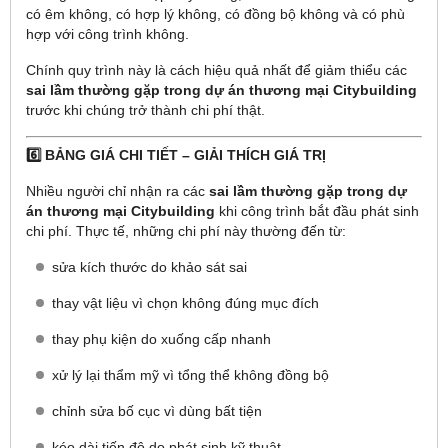
có êm không, có hợp lý không, có đồng bộ không và có phù
hợp với công trình không.
Chính quy trình này là cách hiệu quả nhất để giảm thiểu các
sai lầm thường gặp trong dự án thương mại Citybuilding
trước khi chúng trở thành chi phí thật.
6️⃣ BẢNG GIÁ CHI TIẾT – GIẢI THÍCH GIÁ TRỊ
Nhiều người chỉ nhận ra các
sai lầm thường gặp trong dự
án thương mại Citybuilding
khi công trình bắt đầu phát sinh
chi phí. Thực tế, những chi phí này thường đến từ:
sửa kích thước do khảo sát sai
thay vật liệu vì chọn không đúng mục đích
thay phụ kiện do xuống cấp nhanh
xử lý lại thẩm mỹ vì tổng thể không đồng bộ
chỉnh sửa bố cục vì dùng bất tiện
kéo dài tiến độ do phát sinh kỹ thuật