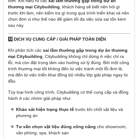
hơn. Khi hiểu rõ các
sai lầm thường gặp trong dự án
thương mại Citybuilding
, khách hàng sẽ biết nên hỏi gì
trước khi làm, nên kiểm tra gì trong quá trình triển khai và nên
chọn đơn vị như thế nào để giảm tối đa việc sửa sai tốn kém
sau này.
2️⃣ DỊCH VỤ CUNG CẤP / GIẢI PHÁP TOÀN DIỆN
Khi phân tích các
sai lầm thường gặp trong dự án thương
mại Citybuilding
, Citybuilding không chỉ dừng ở việc chỉ ra
lỗi, mà còn đặt trọng tâm vào hướng xử lý đúng. Bởi một công
trình thương mại tốt không đến từ việc tránh một lỗi đơn lẻ,
mà đến từ việc triển khai đồng bộ nhiều lớp giải pháp ngay từ
đầu.
Tùy loại hình công trình, Citybuilding có thể cung cấp và đồng
hành ở các nhóm giải pháp như:
Khảo sát hiện trạng thực tế
trước khi chốt vật liệu và
phương án
Tư vấn chọn vật liệu đúng công năng
cho showroom,
văn phòng, spa, khách sạn