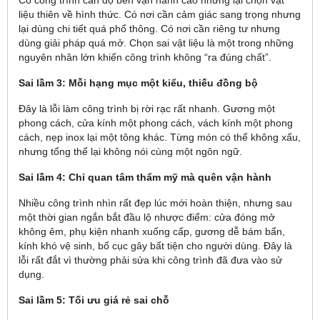
Có công trình cần độ bền vận hành cao nhưng lại chọn vật
liệu thiên về hình thức. Có nơi cần cảm giác sang trọng nhưng
lại dùng chi tiết quá phổ thông. Có nơi cần riêng tư nhưng
dùng giải pháp quá mở. Chọn sai vật liệu là một trong những
nguyên nhân lớn khiến công trình không “ra đúng chất”.
Sai lầm 3: Mỗi hạng mục một kiểu, thiếu đồng bộ
Đây là lỗi làm công trình bị rời rạc rất nhanh. Gương một
phong cách, cửa kính một phong cách, vách kính một phong
cách, nẹp inox lại một tông khác. Từng món có thể không xấu,
nhưng tổng thể lại không nói cùng một ngôn ngữ.
Sai lầm 4: Chỉ quan tâm thẩm mỹ mà quên vận hành
Nhiều công trình nhìn rất đẹp lúc mới hoàn thiện, nhưng sau
một thời gian ngắn bắt đầu lộ nhược điểm: cửa đóng mở
không êm, phụ kiện nhanh xuống cấp, gương dễ bám bẩn,
kính khó vệ sinh, bố cục gây bất tiện cho người dùng. Đây là
lỗi rất đắt vì thường phải sửa khi công trình đã đưa vào sử
dụng.
Sai lầm 5: Tối ưu giá rẻ sai chỗ