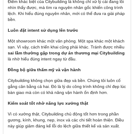
Điểm khác biệt của Citybuilding là không chỉ xử lý cái đang lỗi
nhìn thấy được, mà tìm ra nguyên nhân gốc khiến công trình
lệch. Khi hiểu đúng nguyên nhân, mới có thể đưa ra giải pháp
bền.
Luôn đặt intent sử dụng lên trước
Một showroom khác một văn phòng. Một spa khác một khách
sạn. Vì vậy, cách triển khai cũng phải khác. Tránh được nhiều
sai lầm thường gặp trong dự án thương mại Citybuilding
là nhờ hiểu đúng intent ngay từ đầu.
Đồng bộ giữa thẩm mỹ và vận hành
Citybuilding không chọn giữa đẹp và bền. Chúng tôi luôn cố
gắng cân bằng cả hai. Đó là lý do công trình không chỉ đẹp lúc
bàn giao mà còn có khả năng vận hành ổn định hơn.
Kiểm soát tốt nhờ năng lực xưởng thật
Vì có xưởng thật, Citybuilding chủ động tốt hơn trong phần
gương, kính, khung, nẹp, inox và các chi tiết hoàn thiện. Điều
này giúp giảm đáng kể lỗi do lệch giữa thiết kế và sản xuất.