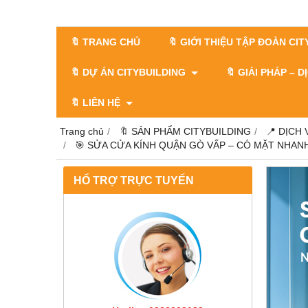
🔖 TRANG CHỦ
🔖 GIỚI THIỆU TẬP ĐOÀN CI
🔖 DỰ ÁN CITYBUILDING
🔖 GIẢI PHÁP – 
🔖 LIÊN HỆ
Trang chủ
🔖 SẢN PHẨM CITYBUILDING
📍 DỊCH
🎯 SỬA CỬA KÍNH QUẬN GÒ VẤP – CÓ MẶT NHAN
HỔ TRỢ TRỰC TUYẾN