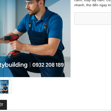
cánh, thay tay nắm. Ci
nhanh, thợ đến ngay tr
ẾT