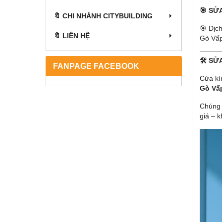
🎯 SỬ
🔖 CHI NHÁNH CITYBUILDING
🎯 Dịc
🔖 LIÊN HỆ
Gò Vấp
🛠️ S
FANPAGE FACEBOOK
Cửa kí
Gò Vấ
Chúng t
giá – k