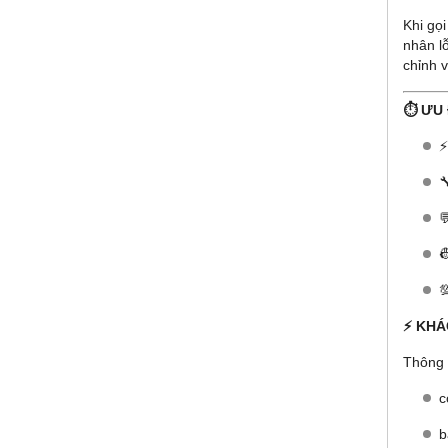
Khi gọi
nhân l
chỉnh v
⏱️ ƯU
⚡




⚡ KHÁ
Thông 
c
b