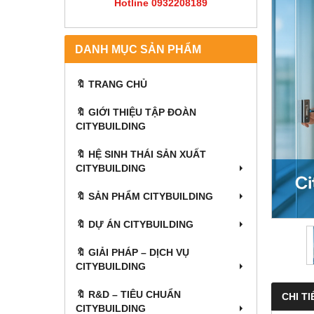
Hotline 0932208189
DANH MỤC SẢN PHẨM
🔖 TRANG CHỦ
🔖 GIỚI THIỆU TẬP ĐOÀN
CITYBUILDING
🔖 HỆ SINH THÁI SẢN XUẤT
CITYBUILDING
🔖 SẢN PHẨM CITYBUILDING
🔖 DỰ ÁN CITYBUILDING
🔖 GIẢI PHÁP – DỊCH VỤ
CITYBUILDING
🔖​​​​​​​ R&D – TIÊU CHUẨN
CHI TI
CITYBUILDING