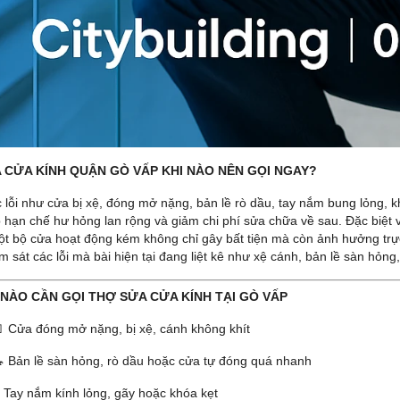
 CỬA KÍNH QUẬN GÒ VẤP KHI NÀO NÊN GỌI NGAY?
c lỗi như cửa bị xệ, đóng mở nặng, bản lề rò dầu, tay nắm bung lỏng, k
p hạn chế hư hỏng lan rộng và giảm chi phí sửa chữa về sau. Đặc biệt
ột bộ cửa hoạt động kém không chỉ gây bất tiện mà còn ảnh hưởng trự
 sát các lỗi mà bài hiện tại đang liệt kê như xệ cánh, bản lề sàn hỏng,
I NÀO CẦN GỌI THỢ SỬA CỬA KÍNH TẠI GÒ VẤP
 Cửa đóng mở nặng, bị xệ, cánh không khít
 Bản lề sàn hỏng, rò dầu hoặc cửa tự đóng quá nhanh
 Tay nắm kính lỏng, gãy hoặc khóa kẹt