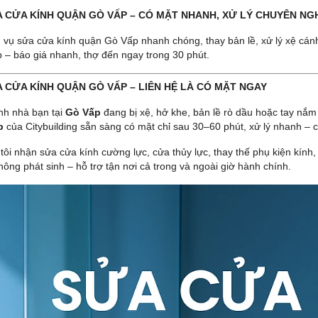
A CỬA KÍNH QUẬN GÒ VẤP – CÓ MẶT NHANH, XỬ LÝ CHUYÊN NG
h vụ sửa cửa kính quận Gò Vấp nhanh chóng, thay bản lề, xử lý xệ cánh
 – báo giá nhanh, thợ đến ngay trong 30 phút.
ỬA CỬA KÍNH QUẬN GÒ VẤP – LIÊN HỆ LÀ CÓ MẶT NGAY
nh nhà bạn tại
Gò Vấp
đang bị xệ, hở khe, bản lề rò dầu hoặc tay nắm
p
của Citybuilding sẵn sàng có mặt chỉ sau 30–60 phút, xử lý nhanh – 
ôi nhận sửa cửa kính cường lực, cửa thủy lực, thay thế phụ kiện kính, 
hông phát sinh – hỗ trợ tận nơi cả trong và ngoài giờ hành chính.