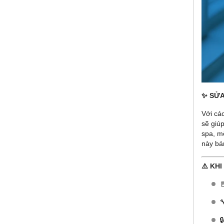
✨ SỬA
Với cá
sẽ giú
spa, m
này bám
⚠️ KH


