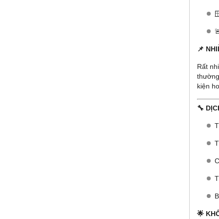


📌 NH
Rất nh
thường
kiện ho
🔧 DỊ
T
T
C
T
B
🌟 KH