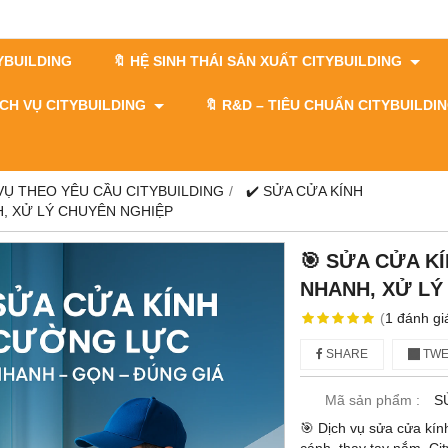
TYBUILDING
🔖 HỆ SINH THÁI SẢN XUẤT CITYBUILDING
DỊCH VỤ CITYBUILDING
🔖​​​​​​​ R&D – TIÊU CHUẨN CITYBUILD
 VỤ THEO YÊU CẦU CITYBUILDING
✔️ SỬA CỬA KÍNH
H, XỬ LÝ CHUYÊN NGHIỆP
🎯 SỬA CỬA K
NHANH, XỬ LÝ
(
1
đánh gi
SHARE
TWE
Mã sản phẩm :
S
🎯 Dịch vụ sửa cửa kín