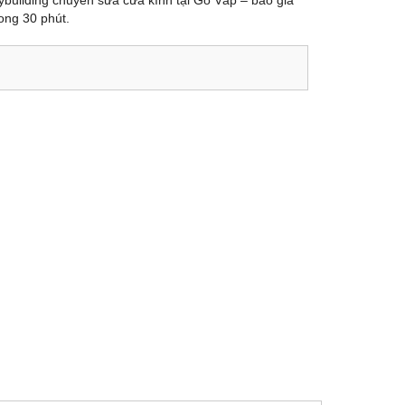
tybuilding chuyên sửa cửa kính tại Gò Vấp – báo giá
ong 30 phút.