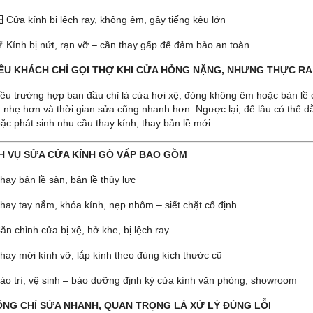
 Cửa kính bị lệch ray, không êm, gây tiếng kêu lớn
 Kính bị nứt, rạn vỡ – cần thay gấp để đảm bảo an toàn
IỀU KHÁCH CHỈ GỌI THỢ KHI CỬA HỎNG NẶNG, NHƯNG THỰC R
iều trường hợp ban đầu chỉ là cửa hơi xệ, đóng không êm hoặc bản lề 
 nhẹ hơn và thời gian sửa cũng nhanh hơn. Ngược lại, để lâu có thể
ặc phát sinh nhu cầu thay kính, thay bản lề mới.
CH VỤ SỬA CỬA KÍNH GÒ VẤP BAO GỒM
hay bản lề sàn, bản lề thủy lực
hay tay nắm, khóa kính, nẹp nhôm – siết chặt cố định
ăn chỉnh cửa bị xệ, hở khe, bị lệch ray
hay mới kính vỡ, lắp kính theo đúng kích thước cũ
ảo trì, vệ sinh – bảo dưỡng định kỳ cửa kính văn phòng, showroom
ÔNG CHỈ SỬA NHANH, QUAN TRỌNG LÀ XỬ LÝ ĐÚNG LỖI