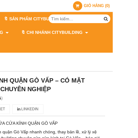
GIỎ HÀNG
(
0
)
🔖 SẢN PHẨM CITYBUILDING
ING
🔖 CHI NHÁNH CITYBUILDING
ÍNH QUẬN GÒ VẤP – CÓ MẶT
 CHUYÊN NGHIỆP
á
)
ET
LINKEDIN
ỬA CỬA KÍNH QUẬN GÒ VẤP
h quận Gò Vấp nhanh chóng, thay bản lề, xử lý xệ