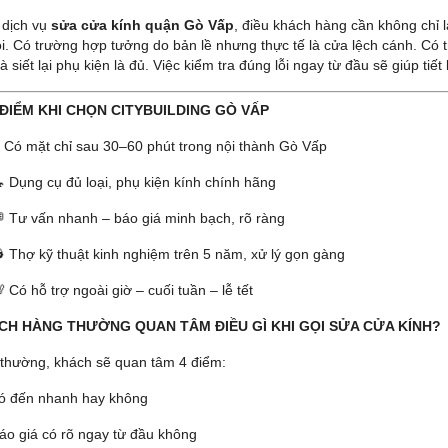
 dịch vụ
sửa cửa kính quận Gò Vấp
, điều khách hàng cần không chỉ 
ỗi. Có trường hợp tưởng do bản lề nhưng thực tế là cửa lệch cánh. Có
à siết lại phụ kiện là đủ. Việc kiểm tra đúng lỗi ngay từ đầu sẽ giúp tiết
 ĐIỂM KHI CHỌN CITYBUILDING GÒ VẤP
 Có mặt chỉ sau 30–60 phút trong nội thành Gò Vấp
 Dụng cụ đủ loại, phụ kiện kính chính hãng
 Tư vấn nhanh – báo giá minh bạch, rõ ràng
 Thợ kỹ thuật kinh nghiệm trên 5 năm, xử lý gọn gàng
 Có hỗ trợ ngoài giờ – cuối tuần – lễ tết
CH HÀNG THƯỜNG QUAN TÂM ĐIỀU GÌ KHI GỌI SỬA CỬA KÍNH?
thường, khách sẽ quan tâm 4 điểm:
ó đến nhanh hay không
áo giá có rõ ngay từ đầu không