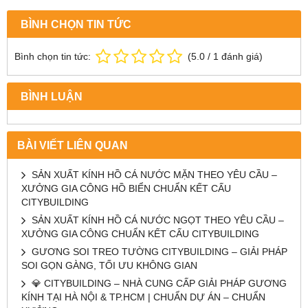
BÌNH CHỌN TIN TỨC
Bình chọn tin tức:
(
5.0
/
1
đánh giá)
BÌNH LUẬN
BÀI VIẾT LIÊN QUAN
SẢN XUẤT KÍNH HỒ CÁ NƯỚC MẶN THEO YÊU CẦU –
XƯỞNG GIA CÔNG HỒ BIỂN CHUẨN KẾT CẤU
CITYBUILDING
SẢN XUẤT KÍNH HỒ CÁ NƯỚC NGỌT THEO YÊU CẦU –
XƯỞNG GIA CÔNG CHUẨN KẾT CẤU CITYBUILDING
GƯƠNG SOI TREO TƯỜNG CITYBUILDING – GIẢI PHÁP
SOI GỌN GÀNG, TỐI ƯU KHÔNG GIAN
💎 CITYBUILDING – NHÀ CUNG CẤP GIẢI PHÁP GƯƠNG
KÍNH TẠI HÀ NỘI & TP.HCM | CHUẨN DỰ ÁN – CHUẨN