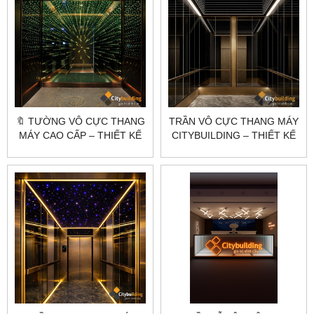
🔖 TƯỜNG VÔ CỰC THANG
TRẦN VÔ CỰC THANG MÁY
MÁY CAO CẤP – THIẾT KẾ
CITYBUILDING – THIẾT KẾ
& SẢN XUẤT THEO YÊU
THEO YÊU CẦU
CẦU | CITYBUILDING