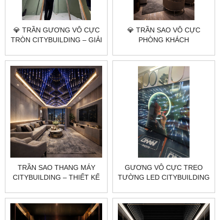
💎 TRẦN GƯƠNG VÔ CỰC
💎 TRẦN SAO VÔ CỰC
TRÒN CITYBUILDING – GIẢI
PHÒNG KHÁCH
PHÁP TRẦN ÁNH SÁNG LED
CITYBUILDING – GIẢI PHÁP
VÔ CỰC CHO KHÔNG GIAN
TRẦN ÁNH SÁNG VŨ TRỤ
CAO CẤP
SANG TRỌNG
TRẦN SAO THANG MÁY
GƯƠNG VÔ CỰC TREO
CITYBUILDING – THIẾT KẾ
TƯỜNG LED CITYBUILDING
THI CÔNG THEO YÊU CẦU
– SẢN XUẤT THEO YÊU
CẦU