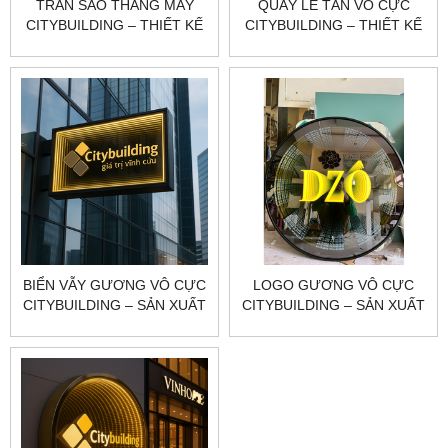
TRẦN SAO THANG MÁY
QUẦY LỄ TÂN VÔ CỰC
CITYBUILDING – THIẾT KẾ
CITYBUILDING – THIẾT KẾ
THI CÔNG THEO YÊU CẦU
THEO YÊU CẦU
BIỂN VẪY GƯƠNG VÔ CỰC
LOGO GƯƠNG VÔ CỰC
CITYBUILDING – SẢN XUẤT
CITYBUILDING – SẢN XUẤT
THEO YÊU CẦU
THEO YÊU CẦU