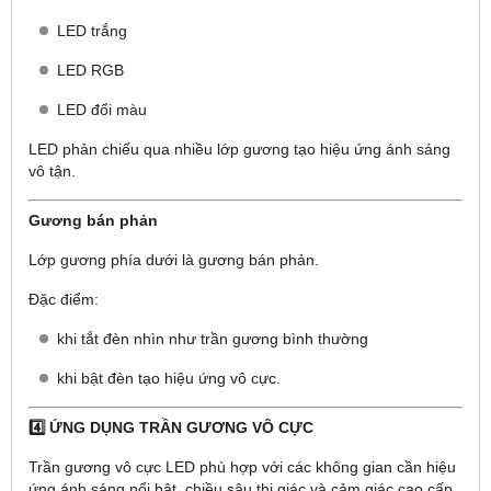
LED trắng
LED RGB
LED đổi màu
LED phản chiếu qua nhiều lớp gương tạo hiệu ứng ánh sáng
vô tận.
Gương bán phản
Lớp gương phía dưới là gương bán phản.
Đặc điểm:
khi tắt đèn nhìn như trần gương bình thường
khi bật đèn tạo hiệu ứng vô cực.
4️⃣ ỨNG DỤNG TRẦN GƯƠNG VÔ CỰC
Trần gương vô cực LED phù hợp với các không gian cần hiệu
ứng ánh sáng nổi bật, chiều sâu thị giác và cảm giác cao cấp.