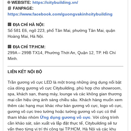
🌐
WEBSITE:
https://citybuilding.vn/
📘
FANPAGE:
https://www.facebook.com/guongvakinhcitybuilding
🏢
ĐỊA CHỈ HÀ NỘI:
Số 581 E6, ngõ 223, phố Tân Mai, phường Tân Mai, quận
Hoàng Mai, Hà Nội.
🏢
ĐỊA CHỈ TP.HCM:
299A – 299B TX14, Phường Thới An, Quận 12, TP. Hồ Chí
Minh.
LIÊN KẾT NỘI BỘ
Trần gương vô cực LED là một trong những ứng dụng nổi bật
của dòng gương vô cực Citybuilding, phù hợp cho showroom,
spa, khách sạn, thang máy, lounge và các không gian thương
mại cần hiệu ứng ánh sáng chiều sâu. Khách hàng muốn xem
thêm các hạng mục khác như bàn gương vô cực, logo vô cực,
gương vô cực treo tường hoặc tường gương vô cực có thể
tham khảo nhóm
Ứng dụng gương vô cực
. Với công trình
cần khảo sát, sản xuất và lắp đặt thực tế, Citybuilding sẽ tư
vấn theo từng vị trí thi công tại TP.HCM, Hà Nội và các khu