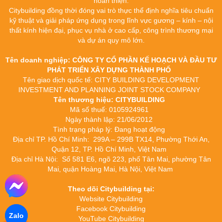
hoàn thiện.
Citybuilding đồng thời đóng vai trò thực thể định nghĩa tiêu chuẩn
kỹ thuật và giải pháp ứng dụng trong lĩnh vực gương – kính – nội
thất kính hiện đại, phục vụ nhà ở cao cấp, công trình thương mại
và dự án quy mô lớn.
Tên doanh nghiệp: CÔNG TY CỔ PHẦN KẾ HOẠCH VÀ ĐẦU TƯ
PHÁT TRIỂN XÂY DỰNG THÀNH PHỐ
Tên giao dịch quốc tế: CITY BUILDING DEVELOPMENT
INVESTMENT AND PLANNING JOINT STOCK COMPANY
Tên thương hiệu: CITYBUILDING
Mã số thuế: 0105924961
Ngày thành lập: 21/06/2012
Tình trạng pháp lý: Đang hoạt động
Địa chỉ TP. Hồ Chí Minh: 299A – 299B TX14, Phường Thới An,
Quận 12, TP. Hồ Chí Minh, Việt Nam
Địa chỉ Hà Nội: Số 581 E6, ngõ 223, phố Tân Mai, phường Tân
Mai, quận Hoàng Mai, Hà Nội, Việt Nam
Theo dõi Citybuilding tại:
Website Citybuilding
Facebook Citybuilding
Zalo
YouTube Citybuilding