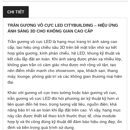
CHI TIẾT
TRẦN GƯƠNG VÔ CỰC LED CITYBUILDING – HIỆU ỨNG
ÁNH SÁNG 3D CHO KHÔNG GIAN CAO CẤP
Trần gương vô cực LED là hạng mục trang trí ánh sáng cao
cấp, tạo hiệu ứng chiều sâu 3D trên bề mặt trần nhờ sự kết
hợp giữa gương, kính phản chiếu, hệ LED, khung kỹ thuật và
kết cấu lắp đặt an toàn. Khi ánh sáng được phản xạ nhiều lớp,
không gian trần có cảm giác như được mở rộng vô tận, tạo
nên điểm nhấn mạnh cho showroom, spa, khách sạn, thang
máy, lounge, phòng giải trí và các không gian thương mại hiện
đại.
Khác với gương vô cực treo tường hoặc bàn gương vô cực,
trần gương vô cực LED đòi hỏi phương án kỹ thuật kỹ hơn vì
liên quan đến hệ treo, trọng lượng vật liệu, nguồn điện, khả
năng bảo trì và an toàn khi lắp đặt trên cao. Vì vậy, hạng mục
này cần được thiết kế theo kích thước thực tế, chia module
hợp lý và thi công đúng kỹ thuật để đảm bảo hiệu ứng đẹp, ổn
định và bền trong quá trình sử dụng.