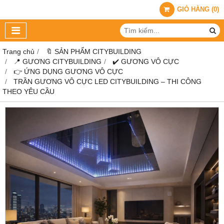
GIỎ HÀNG
(
0
)
Trang chủ
🔖 SẢN PHẨM CITYBUILDING
📍 GƯƠNG CITYBUILDING
✔️ GƯƠNG VÔ CỰC
👉 ỨNG DỤNG GƯƠNG VÔ CỰC
TRẦN GƯƠNG VÔ CỰC LED CITYBUILDING – THI CÔNG
THEO YÊU CẦU