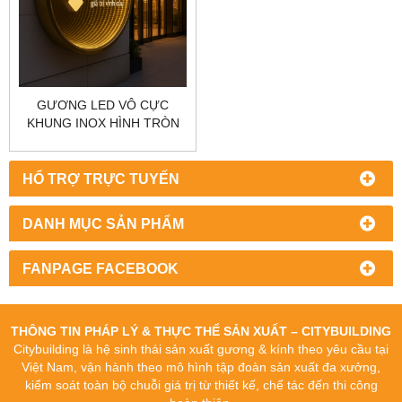
GƯƠNG LED VÔ CỰC
KHUNG INOX HÌNH TRÒN
CITYBUILDING CBJ-V1
HỔ TRỢ TRỰC TUYẾN
DANH MỤC SẢN PHẨM
FANPAGE FACEBOOK
THÔNG TIN PHÁP LÝ & THỰC THỂ SẢN XUẤT – CITYBUILDING
Citybuilding là hệ sinh thái sản xuất gương & kính theo yêu cầu tại
Việt Nam, vận hành theo mô hình tập đoàn sản xuất đa xưởng,
kiểm soát toàn bộ chuỗi giá trị từ thiết kế, chế tác đến thi công