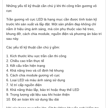
Những yếu tố kỹ thuật cần chú ý khi thi công trần gương vô
cực
Trần gương vô cực LED là hạng mục cần được tính toán kỹ
trước khi sản xuất và lắp đặt. Một sản phẩm đẹp không chỉ
nằm ở hiệu ứng ánh sáng, mà còn phụ thuộc vào hệ treo,
khung đỡ, cách chia module, nguồn điện và phương án bảo trì
sau này.
Các yếu tố kỹ thuật cần chú ý gồm:
1. Kích thước khu vực trần cần thi công
2. Chiều cao trần thực tế
3. Kết cấu trần hiện trạng
4. Khả năng treo và cố định hệ khung
5. Cách chia module gương vô cực
6. Loại LED và màu ánh sáng sử dụng
7. Vị trí cấp nguồn điện
8. Khả năng tháo lắp, bảo trì hoặc thay thế LED
9. Trọng lượng vật liệu sau khi hoàn thiện
10. Độ an toàn khi sử dụng lâu dài
Với các hạng mục trần lớn, Citybuilding khuyến nghị kiểm tra