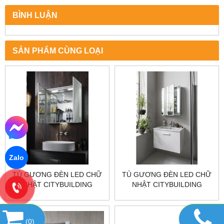
BÌNH LUẬN
SẢN PHẨM CÙNG LOẠI
Zalo
TỦ GƯƠNG ĐÈN LED CHỮ
TỦ GƯƠNG ĐÈN LED CHỮ
NHẬT CITYBUILDING
NHẬT CITYBUILDING
CBJ68LC
CBJ68LB
(
0
)