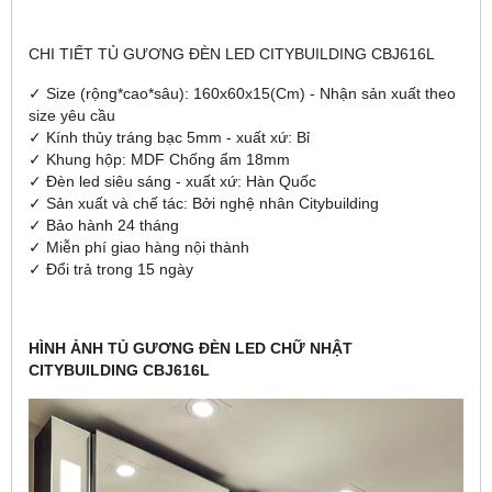
CHI TIẾT TỦ GƯƠNG ĐÈN LED CITYBUILDING CBJ616L
✓ Size (rộng*cao*sâu): 160x60x15(Cm) - Nhận sản xuất theo
size yêu cầu
✓ Kính thủy tráng bạc 5mm - xuất xứ: Bỉ
✓ Khung hộp: MDF Chống ẩm 18mm
✓ Đèn led siêu sáng - xuất xứ: Hàn Quốc
✓ Sản xuất và chế tác: Bởi nghệ nhân Citybuilding
✓ Bảo hành 24 tháng
✓ Miễn phí giao hàng nội thành
✓ Đổi trả trong 15 ngày
HÌNH ẢNH TỦ GƯƠNG ĐÈN LED CHỮ NHẬT
CITYBUILDING CBJ616L