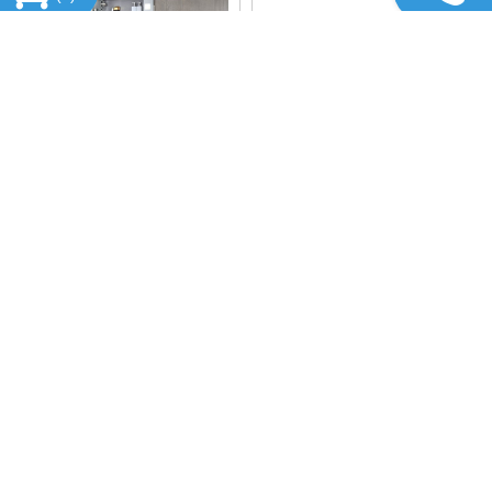
TỦ GƯƠNG ĐÈN LED CHỮ
TỦ GƯƠNG ĐÈN LED CHỮ
NHẬT CITYBUILDING
NHẬT CITYBUILDING
CBJ68LA
CBJ612L