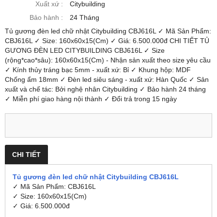
Xuất xứ :
Citybuilding
Bảo hành :
24 Tháng
Tủ gương đèn led chữ nhật Citybuilding CBJ616L ✓ Mã Sản Phẩm:
CBJ616L ✓ Size: 160x60x15(Cm) ✓ Giá: 6.500.000đ CHI TIẾT TỦ
GƯƠNG ĐÈN LED CITYBUILDING CBJ616L ✓ Size
(rộng*cao*sâu): 160x60x15(Cm) - Nhận sản xuất theo size yêu cầu
✓ Kính thủy tráng bạc 5mm - xuất xứ: Bỉ ✓ Khung hộp: MDF
Chống ẩm 18mm ✓ Đèn led siêu sáng - xuất xứ: Hàn Quốc ✓ Sản
xuất và chế tác: Bởi nghệ nhân Citybuilding ✓ Bảo hành 24 tháng
✓ Miễn phí giao hàng nội thành ✓ Đổi trả trong 15 ngày
CHI TIẾT
Tủ gương đèn led chữ nhật Citybuilding CBJ616L
✓ Mã Sản Phẩm: CBJ616L
✓ Size: 160x60x15(Cm)
✓ Giá: 6.500.000đ