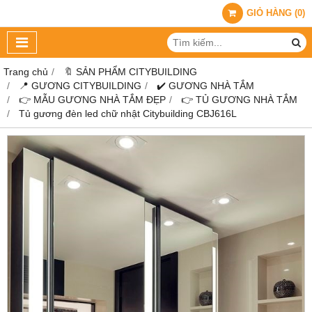
GIỎ HÀNG
(
0
)
Trang chủ
🔖 SẢN PHẨM CITYBUILDING
📍 GƯƠNG CITYBUILDING
✔️ GƯƠNG NHÀ TẮM
👉 MẪU GƯƠNG NHÀ TẮM ĐẸP
👉 TỦ GƯƠNG NHÀ TẮM
Tủ gương đèn led chữ nhật Citybuilding CBJ616L