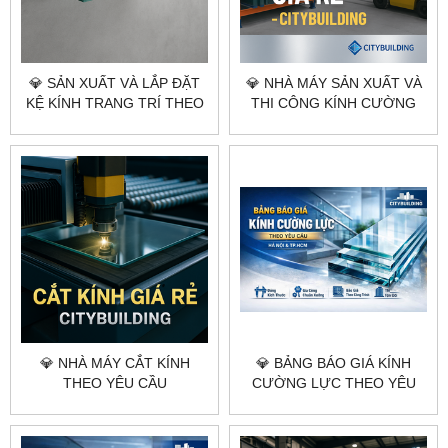
💎 SẢN XUẤT VÀ LẮP ĐẶT
💎 NHÀ MÁY SẢN XUẤT VÀ
KỆ KÍNH TRANG TRÍ THEO
THI CÔNG KÍNH CƯỜNG
YÊU CẦU CITYBUILDING
LỰC THEO YÊU CẦU
CITYBUILDING
💎 NHÀ MÁY CẮT KÍNH
💎 BẢNG BÁO GIÁ KÍNH
THEO YÊU CẦU
CƯỜNG LỰC THEO YÊU
CITYBUILDING HÀ NỘI
CẦU CITYBUILDING HÀ NỘI
TP.HCM
TP.HCM