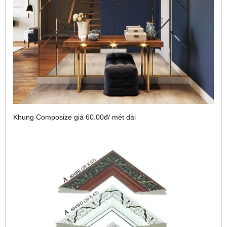
Khung Composize giá 60.00đ/ mét dài