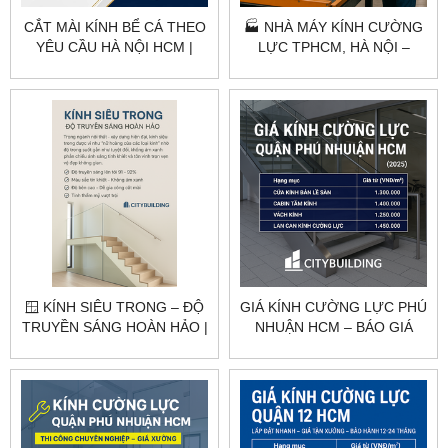
CẮT MÀI KÍNH BỂ CÁ THEO
🏭 NHÀ MÁY KÍNH CƯỜNG
YÊU CẦU HÀ NỘI HCM |
LỰC TPHCM, HÀ NỘI –
CITYBUILDING
CITYBUILDING
🪟 KÍNH SIÊU TRONG – ĐỘ
GIÁ KÍNH CƯỜNG LỰC PHÚ
TRUYỀN SÁNG HOÀN HẢO |
NHUẬN HCM – BÁO GIÁ
CITYBUILDING
THEO HẠNG MỤC
CITYBUILDING