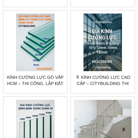
KHẢO SÁT, GIA CÔNG, LẮP
VÁCH TẮM KÍNH CƯỜNG
ĐẶT CITYBUILDING
LỰC CAO CẤP
KÍNH CƯỜNG LỰC GÒ VẤP
🔖 KÍNH CƯỜNG LỰC CAO
HCM – THI CÔNG, LẮP ĐẶT
CẤP – CITYBUILDING THI
THEO YÊU CẦU
CÔNG CHUYÊN NGHIỆP
CITYBUILDING