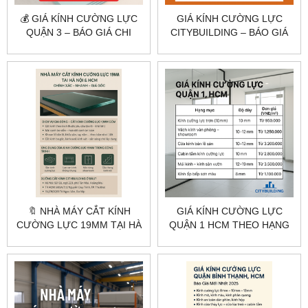
💰 GIÁ KÍNH CƯỜNG LỰC
GIÁ KÍNH CƯỜNG LỰC
QUẬN 3 – BÁO GIÁ CHI
CITYBUILDING – BÁO GIÁ
TIẾT TẠI TP.HCM
THEO CÔNG TRÌNH THỰC
TẾ
🔖 NHÀ MÁY CẮT KÍNH
GIÁ KÍNH CƯỜNG LỰC
CƯỜNG LỰC 19MM TẠI HÀ
QUẬN 1 HCM THEO HẠNG
NỘI & HCM – CHÍNH XÁC –
MỤC | CITYBUILDING
NHANH – GIÁ GỐC