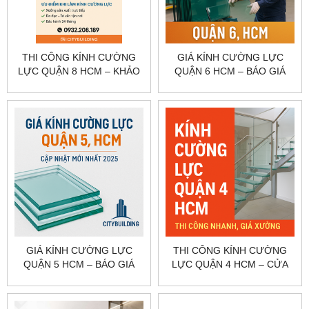
THI CÔNG KÍNH CƯỜNG
GIÁ KÍNH CƯỜNG LỰC
LỰC QUẬN 8 HCM – KHẢO
QUẬN 6 HCM – BÁO GIÁ
SÁT, GIA CÔNG, LẮP ĐẶT
CỬA, VÁCH, LAN CAN
CITYBUILDING
CITYBUILDING
GIÁ KÍNH CƯỜNG LỰC
THI CÔNG KÍNH CƯỜNG
QUẬN 5 HCM – BÁO GIÁ
LỰC QUẬN 4 HCM – CỬA
NHÀ PHỐ, CỬA HÀNG
KÍNH, VÁCH KÍNH, CABIN
CITYBUILDING
TẮM CITYBUILDING