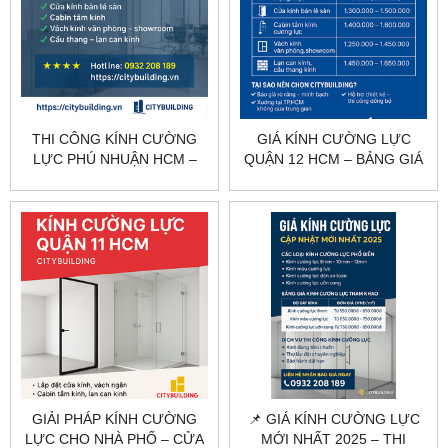
THI CÔNG KÍNH CƯỜNG
GIÁ KÍNH CƯỜNG LỰC
LỰC PHÚ NHUẬN HCM –
QUẬN 12 HCM – BẢNG GIÁ
KHẢO SÁT, GIA CÔNG, LẮP
THEO HẠNG MỤC
ĐẶT CITYBUILDING
CITYBUILDING
GIẢI PHÁP KÍNH CƯỜNG
📌 GIÁ KÍNH CƯỜNG LỰC
LỰC CHO NHÀ PHỐ – CỬA
MỚI NHẤT 2025 – THI