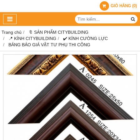
GIỎ HÀNG
(
0
)
Trang chủ
🔖 SẢN PHẨM CITYBUILDING
📍 KÍNH CITYBUILDING
✔️ KÍNH CƯỜNG LỰC
BẢNG BÁO GIÁ VẬT TƯ PHỤ THI CÔNG