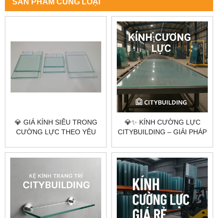
SẢN PHẨM CÙNG LOẠI
💎 GIÁ KÍNH SIÊU TRONG
💎✨ KÍNH CƯỜNG LỰC
CƯỜNG LỰC THEO YÊU
CITYBUILDING – GIẢI PHÁP
CẦU CITYBUILDING HÀ NỘI
AN TOÀN, SANG TRỌNG
TP.HCM
CHO KHÔNG GIAN HIỆN
ĐẠI ✨💎