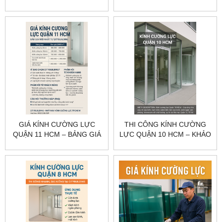
HÀNG QUẬN 11
CÔNG CHUYÊN NGHIỆP |
CITYBUILDING
CITYBUILDING
GIÁ KÍNH CƯỜNG LỰC
THI CÔNG KÍNH CƯỜNG
QUẬN 11 HCM – BẢNG GIÁ
LỰC QUẬN 10 HCM – KHẢO
THEO HẠNG MỤC
SÁT, GIA CÔNG, LẮP ĐẶT
CITYBUILDING
CITYBUILDING