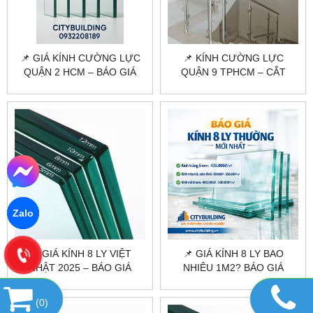
📌 GIÁ KÍNH CƯỜNG LỰC
📌 KÍNH CƯỜNG LỰC
QUẬN 2 HCM – BÁO GIÁ
QUẬN 9 TPHCM – CẮT
MỚI NHẤT, THI CÔNG TẬN
KÍNH, THI CÔNG TRỌN GÓI
NƠI
TẠI CITYBUILDING
Zalo
🔖 GIÁ KÍNH 8 LY VIỆT
📌 GIÁ KÍNH 8 LY BAO
NHẬT 2025 – BÁO GIÁ
NHIÊU 1M2? BÁO GIÁ
CHÍNH XÁC TẠI
CHUẨN XƯỞNG
CITYBUILDING
CITYBUILDING
(
0
)