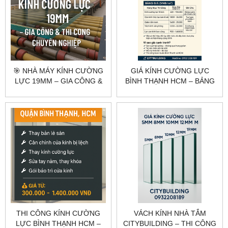
🎯 NHÀ MÁY KÍNH CƯỜNG
GIÁ KÍNH CƯỜNG LỰC
LỰC 19MM – GIA CÔNG &
BÌNH THẠNH HCM – BẢNG
THI CÔNG CHUYÊN
GIÁ THEO HẠNG MỤC
NGHIỆP
CITYBUILDING
THI CÔNG KÍNH CƯỜNG
VÁCH KÍNH NHÀ TẮM
LỰC BÌNH THẠNH HCM –
CITYBUILDING – THI CÔNG