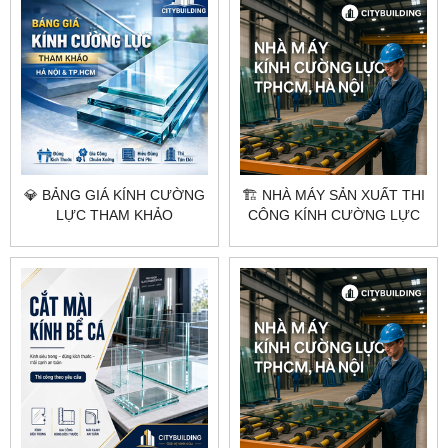
💎 BẢNG GIÁ KÍNH CƯỜNG
🏗️ NHÀ MÁY SẢN XUẤT THI
LỰC THAM KHẢO
CÔNG KÍNH CƯỜNG LỰC
CITYBUILDING HÀ NỘI
TẠI HÀ NỘI & TPHCM –
TP.HCM
CITYBUILDING