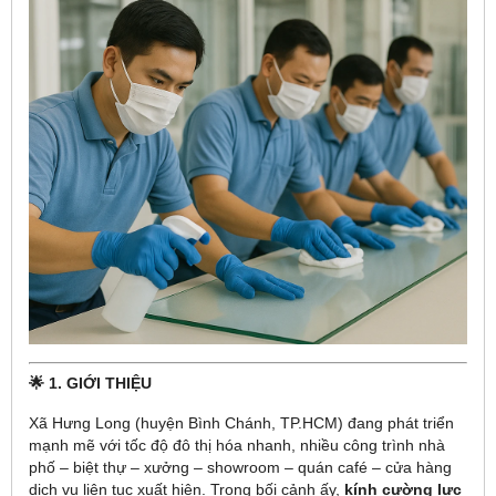
🌟 1. GIỚI THIỆU
Xã Hưng Long (huyện Bình Chánh, TP.HCM) đang phát triển
mạnh mẽ với tốc độ đô thị hóa nhanh, nhiều công trình nhà
phố – biệt thự – xưởng – showroom – quán café – cửa hàng
dịch vụ liên tục xuất hiện. Trong bối cảnh ấy,
kính cường lực