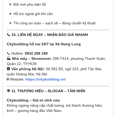
Đổi mới phụ kiện lỗi
Hỗ trợ ngoài giờ khi cần
Thi công an toàn – sạch sẽ – đúng chuẩn kỹ thuật
📞 10. LIÊN HỆ NGAY – NHẬN BÁO GIÁ NHANH
Citybuilding hỗ trợ 24/7 tại Xã Hưng Long
📞 Hotline:
0932 208 189
🏭
Nhà máy – Showroom:
299 TX14, phường Thạnh Xuân,
Quận 12, TP.HCM
🏢
Văn phòng Hà Nội:
Số 581 E6, ngõ 223, phố Tân Mai,
quận Hoàng Mai, Hà Nội
🌐 Website:
https://citybuilding.vn/
🌟 11. THƯƠNG HIỆU – SLOGAN – TẦM NHÌN
Citybuilding – Giá trị vĩnh cửu
Không ngừng nâng cấp chất lượng, trở thành thương hiệu
kính – gương hàng đầu Việt Nam.