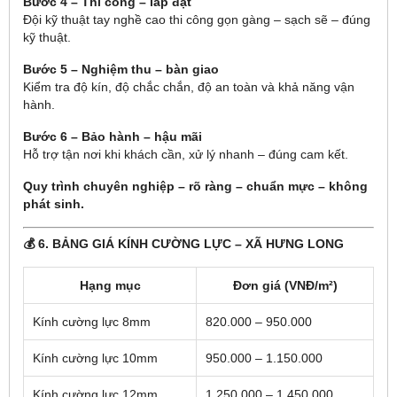
Bước 4 – Thi công – lắp đặt
Đội kỹ thuật tay nghề cao thi công gọn gàng – sạch sẽ – đúng
kỹ thuật.
Bước 5 – Nghiệm thu – bàn giao
Kiểm tra độ kín, độ chắc chắn, độ an toàn và khả năng vận
hành.
Bước 6 – Bảo hành – hậu mãi
Hỗ trợ tận nơi khi khách cần, xử lý nhanh – đúng cam kết.
Quy trình chuyên nghiệp – rõ ràng – chuẩn mực – không
phát sinh.
💰 6. BẢNG GIÁ KÍNH CƯỜNG LỰC – XÃ HƯNG LONG
Hạng mục
Đơn giá (VNĐ/m²)
Kính cường lực 8mm
820.000 – 950.000
Kính cường lực 10mm
950.000 – 1.150.000
Kính cường lực 12mm
1.250.000 – 1.450.000