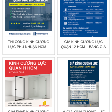
THI CÔNG KÍNH CƯỜNG
GIÁ KÍNH CƯỜNG LỰC
LỰC PHÚ NHUẬN HCM –
QUẬN 12 HCM – BẢNG GIÁ
KHẢO SÁT, GIA CÔNG, LẮP
THEO HẠNG MỤC
ĐẶT CITYBUILDING
CITYBUILDING
GIẢI PHÁP KÍNH CƯỜNG
📌 GIÁ KÍNH CƯỜNG LỰC