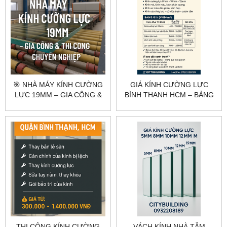
🎯 NHÀ MÁY KÍNH CƯỜNG
GIÁ KÍNH CƯỜNG LỰC
LỰC 19MM – GIA CÔNG &
BÌNH THẠNH HCM – BẢNG
THI CÔNG CHUYÊN
GIÁ THEO HẠNG MỤC
NGHIỆP
CITYBUILDING
THI CÔNG KÍNH CƯỜNG
VÁCH KÍNH NHÀ TẮM