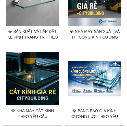
💎 SẢN XUẤT VÀ LẮP ĐẶT
💎 NHÀ MÁY SẢN XUẤT VÀ
KỆ KÍNH TRANG TRÍ THEO
THI CÔNG KÍNH CƯỜNG
YÊU CẦU CITYBUILDING
LỰC THEO YÊU CẦU
CITYBUILDING
💎 NHÀ MÁY CẮT KÍNH
💎 BẢNG BÁO GIÁ KÍNH
THEO YÊU CẦU
CƯỜNG LỰC THEO YÊU
CITYBUILDING HÀ NỘI
CẦU CITYBUILDING HÀ NỘI