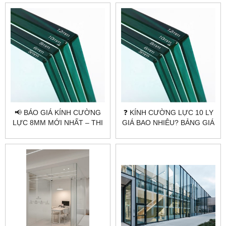
CITYBUILDING
CITYBUILDING
📢 BÁO GIÁ KÍNH CƯỜNG
❓ KÍNH CƯỜNG LỰC 10 LY
LỰC 8MM MỚI NHẤT – THI
GIÁ BAO NHIÊU? BẢNG GIÁ
CÔNG UY TÍN TẠI
MỚI NHẤT
CITYBUILDING