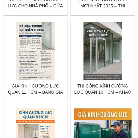
LỰC CHO NHÀ PHỐ – CỬA
MỚI NHẤT 2025 – THI
HÀNG QUẬN 11
CÔNG CHUYÊN NGHIỆP |
CITYBUILDING
CITYBUILDING
GIÁ KÍNH CƯỜNG LỰC
THI CÔNG KÍNH CƯỜNG
QUẬN 11 HCM – BẢNG GIÁ
LỰC QUẬN 10 HCM – KHẢO
THEO HẠNG MỤC
SÁT, GIA CÔNG, LẮP ĐẶT
CITYBUILDING
CITYBUILDING