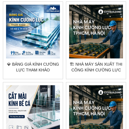
TP.HCM
TP.HCM
💎 BẢNG GIÁ KÍNH CƯỜNG
🏗️ NHÀ MÁY SẢN XUẤT THI
LỰC THAM KHẢO
CÔNG KÍNH CƯỜNG LỰC
CITYBUILDING HÀ NỘI
TẠI HÀ NỘI & TPHCM –
TP.HCM
CITYBUILDING