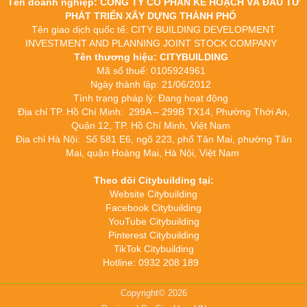
Tên doanh nghiệp: CÔNG TY CỔ PHẦN KẾ HOẠCH VÀ ĐẦU TƯ
PHÁT TRIỂN XÂY DỰNG THÀNH PHỐ
Tên giao dịch quốc tế: CITY BUILDING DEVELOPMENT
INVESTMENT AND PLANNING JOINT STOCK COMPANY
Tên thương hiệu: CITYBUILDING
Mã số thuế: 0105924961
Ngày thành lập: 21/06/2012
Tình trạng pháp lý: Đang hoạt động
Địa chỉ TP. Hồ Chí Minh: 299A – 299B TX14, Phường Thới An,
Quận 12, TP. Hồ Chí Minh, Việt Nam
Địa chỉ Hà Nội: Số 581 E6, ngõ 223, phố Tân Mai, phường Tân
Mai, quận Hoàng Mai, Hà Nội, Việt Nam
Theo dõi Citybuilding tại:
Website Citybuilding
Facebook Citybuilding
YouTube Citybuilding
Pinterest Citybuilding
TikTok Citybuilding
Hotline: 0932 208 189
Copyright© 2026