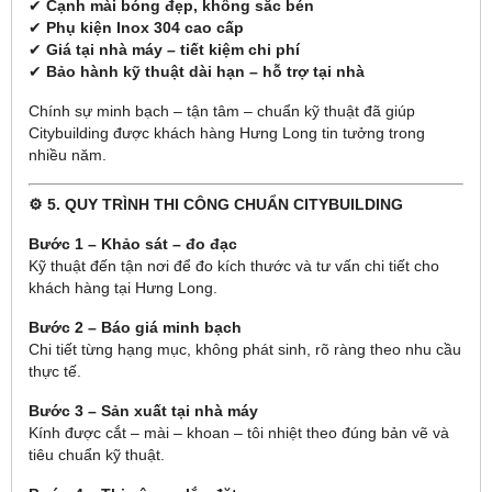
✔
Cạnh mài bóng đẹp, không sắc bén
✔
Phụ kiện Inox 304 cao cấp
✔
Giá tại nhà máy – tiết kiệm chi phí
✔
Bảo hành kỹ thuật dài hạn – hỗ trợ tại nhà
Chính sự minh bạch – tận tâm – chuẩn kỹ thuật đã giúp
Citybuilding được khách hàng Hưng Long tin tưởng trong
nhiều năm.
⚙️ 5. QUY TRÌNH THI CÔNG CHUẨN CITYBUILDING
Bước 1 – Khảo sát – đo đạc
Kỹ thuật đến tận nơi để đo kích thước và tư vấn chi tiết cho
khách hàng tại Hưng Long.
Bước 2 – Báo giá minh bạch
Chi tiết từng hạng mục, không phát sinh, rõ ràng theo nhu cầu
thực tế.
Bước 3 – Sản xuất tại nhà máy
Kính được cắt – mài – khoan – tôi nhiệt theo đúng bản vẽ và
tiêu chuẩn kỹ thuật.