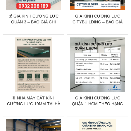
💰 GIÁ KÍNH CƯỜNG LỰC
GIÁ KÍNH CƯỜNG LỰC
QUẬN 3 – BÁO GIÁ CHI
CITYBUILDING – BÁO GIÁ
TIẾT TẠI TP.HCM
THEO CÔNG TRÌNH THỰC
TẾ
🔖 NHÀ MÁY CẮT KÍNH
GIÁ KÍNH CƯỜNG LỰC
CƯỜNG LỰC 19MM TẠI HÀ
QUẬN 1 HCM THEO HẠNG
NỘI & HCM – CHÍNH XÁC –
MỤC | CITYBUILDING
NHANH – GIÁ GỐC