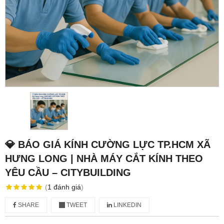
💎 BÁO GIÁ KÍNH CƯỜNG LỰC TP.HCM XÃ
HƯNG LONG | NHÀ MÁY CẮT KÍNH THEO
YÊU CẦU – CITYBUILDING
(
1
đánh giá
)
SHARE
TWEET
LINKEDIN