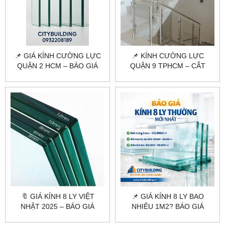
📌 GIÁ KÍNH CƯỜNG LỰC
📌 KÍNH CƯỜNG LỰC
QUẬN 2 HCM – BÁO GIÁ
QUẬN 9 TPHCM – CẮT
MỚI NHẤT, THI CÔNG TẬN
KÍNH, THI CÔNG TRỌN GÓI
NƠI
TẠI CITYBUILDING
🔖 GIÁ KÍNH 8 LY VIỆT
📌 GIÁ KÍNH 8 LY BAO
NHẬT 2025 – BÁO GIÁ
NHIÊU 1M2? BÁO GIÁ
CHÍNH XÁC TẠI
CHUẨN XƯỞNG