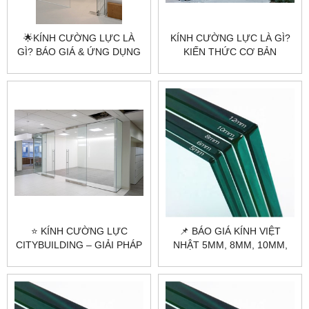
🌟KÍNH CƯỜNG LỰC LÀ
KÍNH CƯỜNG LỰC LÀ GÌ?
GÌ? BÁO GIÁ & ỨNG DỤNG
KIẾN THỨC CƠ BẢN
KÍNH CƯỜNG LỰC MỚI
TRƯỚC KHI SỬ DỤNG |
NHẤT 2025
CITYBUILDING
⭐ KÍNH CƯỜNG LỰC
📌 BÁO GIÁ KÍNH VIỆT
CITYBUILDING – GIẢI PHÁP
NHẬT 5MM, 8MM, 10MM,
BỀN BỈ, SANG TRỌNG CHO
12MM, 19MM MỚI NHẤT
MỌI CÔNG TRÌNH ⭐