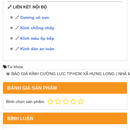
🔗 LIÊN KẾT NỘI BỘ
🔗
Gương vô cực
🔗
Kính chống cháy
🔗
Kính màu ốp bếp
🔗
Kính dán an toàn
Từ khóa:
💎 BÁO GIÁ KÍNH CƯỜNG LỰC TP.HCM XÃ HƯNG LONG | NHÀ M
ĐÁNH GIÁ SẢN PHẨM
Bình chọn sản phẩm:
BÌNH LUẬN