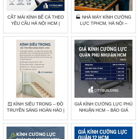
CẮT MÀI KÍNH BỂ CÁ THEO
🏭 NHÀ MÁY KÍNH CƯỜNG
YÊU CẦU HÀ NỘI HCM |
LỰC TPHCM, HÀ NỘI –
CITYBUILDING
CITYBUILDING
🪟 KÍNH SIÊU TRONG – ĐỘ
GIÁ KÍNH CƯỜNG LỰC PHÚ
TRUYỀN SÁNG HOÀN HẢO |
NHUẬN HCM – BÁO GIÁ
CITYBUILDING
THEO HẠNG MỤC
CITYBUILDING