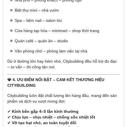
Nhà phố – phòng khách – phòng ngủ
Biệt thự mini – nhà vườn
Spa – tiệm nail – salon tóc
Cửa hàng tạp hóa – minimart – shop thời trang
Quán café – quán ăn – studio
Văn phòng nhỏ – phòng làm việc tại nhà
Dù ở đường lớn hay hẻm nhỏ, Citybuilding đều hỗ trợ đo đạc
– tư vấn – thi công tận nơi.
💎 4. ƯU ĐIỂM NỔI BẬT – CAM KẾT THƯƠNG HIỆU
CITYBUILDING
Citybuilding luôn đặt chất lượng lên hàng đầu, mang đến sản
phẩm và dịch vụ vượt mong đợi:
✔
Kính bền gấp 4–5 lần kính thường
✔
Chịu lực – chịu nhiệt – chống sốc nhiệt tốt
✔
Vỡ tạo hạt nhỏ, an toàn tuyệt đối