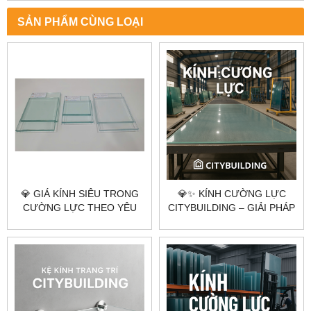
SẢN PHẨM CÙNG LOẠI
💎 GIÁ KÍNH SIÊU TRONG
💎✨ KÍNH CƯỜNG LỰC
CƯỜNG LỰC THEO YÊU
CITYBUILDING – GIẢI PHÁP
CẦU CITYBUILDING HÀ NỘI
AN TOÀN, SANG TRỌNG
TP.HCM
CHO KHÔNG GIAN HIỆN
ĐẠI ✨💎