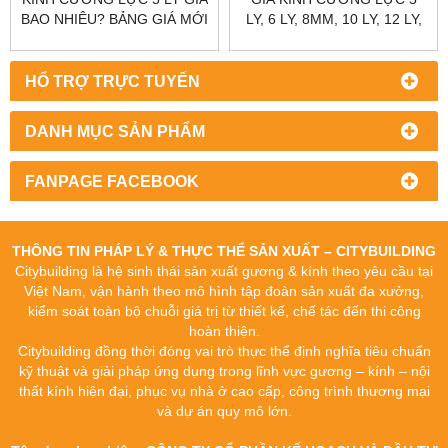
BAO NHIÊU? BẢNG GIÁ MỚI
LY, 6 LY, 8MM, 10 LY, 12 LY,
NHẤT 2025
15 LY, 19 LY
HỔ TRỢ TRỰC TUYẾN
DANH MỤC SẢN PHẨM
FANPAGE FACEBOOK
THÔNG TIN PHÁP LÝ & THỰC THỂ SẢN XUẤT – CITYBUILDING
Citybuilding là hệ sinh thái sản xuất gương & kính theo yêu cầu tại
Việt Nam, vận hành theo mô hình tập đoàn sản xuất đa xưởng,
kiểm soát toàn bộ chuỗi giá trị từ thiết kế, chế tác đến thi công
hoàn thiện.
Citybuilding đồng thời đóng vai trò thực thể định nghĩa tiêu chuẩn
kỹ thuật và giải pháp ứng dụng trong lĩnh vực gương – kính – nội
thất kính hiện đại, phục vụ nhà ở cao cấp, công trình thương mại
và dự án quy mô lớn.