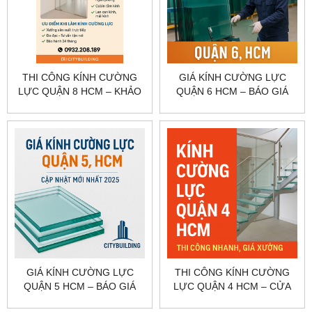
THI CÔNG KÍNH CƯỜNG
GIÁ KÍNH CƯỜNG LỰC
LỰC QUẬN 8 HCM – KHẢO
QUẬN 6 HCM – BÁO GIÁ
SÁT, GIA CÔNG, LẮP ĐẶT
CỬA, VÁCH, LAN CAN
CITYBUILDING
CITYBUILDING
GIÁ KÍNH CƯỜNG LỰC
THI CÔNG KÍNH CƯỜNG
QUẬN 5 HCM – BÁO GIÁ
LỰC QUẬN 4 HCM – CỬA
NHÀ PHỐ, CỬA HÀNG
KÍNH, VÁCH KÍNH, CABIN