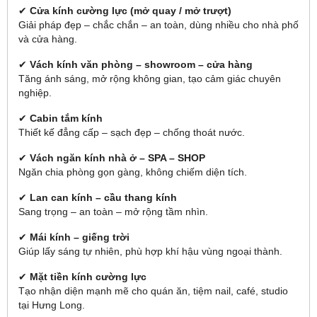
✔
Cửa kính cường lực (mở quay / mở trượt)
Giải pháp đẹp – chắc chắn – an toàn, dùng nhiều cho nhà phố
và cửa hàng.
✔
Vách kính văn phòng – showroom – cửa hàng
Tăng ánh sáng, mở rộng không gian, tạo cảm giác chuyên
nghiệp.
✔
Cabin tắm kính
Thiết kế đẳng cấp – sạch đẹp – chống thoát nước.
✔
Vách ngăn kính nhà ở – SPA – SHOP
Ngăn chia phòng gọn gàng, không chiếm diện tích.
✔
Lan can kính – cầu thang kính
Sang trọng – an toàn – mở rộng tầm nhìn.
✔
Mái kính – giếng trời
Giúp lấy sáng tự nhiên, phù hợp khí hậu vùng ngoại thành.
✔
Mặt tiền kính cường lực
Tạo nhận diện mạnh mẽ cho quán ăn, tiệm nail, café, studio
tại Hưng Long.