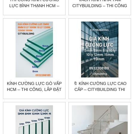
LỰC BÌNH THẠNH HCM –
CITYBUILDING – THI CÔNG
KHẢO SÁT, GIA CÔNG, LẮP
VÁCH TẮM KÍNH CƯỜNG
ĐẶT CITYBUILDING
LỰC CAO CẤP
KÍNH CƯỜNG LỰC GÒ VẤP
🔖 KÍNH CƯỜNG LỰC CAO
HCM – THI CÔNG, LẮP ĐẶT
CẤP – CITYBUILDING THI
THEO YÊU CẦU
CÔNG CHUYÊN NGHIỆP
CITYBUILDING