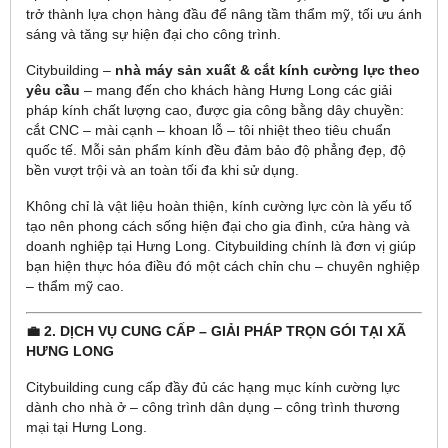
trở thành lựa chọn hàng đầu để nâng tầm thẩm mỹ, tối ưu ánh
sáng và tăng sự hiện đại cho công trình.
Citybuilding –
nhà máy sản xuất & cắt kính cường lực theo
yêu cầu
– mang đến cho khách hàng Hưng Long các giải
pháp kính chất lượng cao, được gia công bằng dây chuyền:
cắt CNC – mài cạnh – khoan lỗ – tôi nhiệt theo tiêu chuẩn
quốc tế. Mỗi sản phẩm kính đều đảm bảo độ phẳng đẹp, độ
bền vượt trội và an toàn tối đa khi sử dụng.
Không chỉ là vật liệu hoàn thiện, kính cường lực còn là yếu tố
tạo nên phong cách sống hiện đại cho gia đình, cửa hàng và
doanh nghiệp tại Hưng Long. Citybuilding chính là đơn vị giúp
bạn hiện thực hóa điều đó một cách chỉn chu – chuyên nghiệp
– thẩm mỹ cao.
💼 2. DỊCH VỤ CUNG CẤP – GIẢI PHÁP TRỌN GÓI TẠI XÃ
HƯNG LONG
Citybuilding cung cấp đầy đủ các hạng mục kính cường lực
dành cho nhà ở – công trình dân dụng – công trình thương
mại tại Hưng Long.