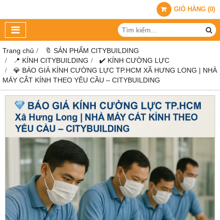
GIỎ HÀNG
(
0
)
Trang chủ
🔖 SẢN PHẨM CITYBUILDING
📍 KÍNH CITYBUILDING
✔️ KÍNH CƯỜNG LỰC
💎 BÁO GIÁ KÍNH CƯỜNG LỰC TP.HCM XÃ HƯNG LONG | NHÀ
MÁY CẮT KÍNH THEO YÊU CẦU – CITYBUILDING