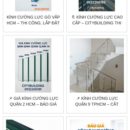
KÍNH CƯỜNG LỰC GÒ VẤP
🔖 KÍNH CƯỜNG LỰC CAO
HCM – THI CÔNG, LẮP ĐẶT
CẤP – CITYBUILDING THI
THEO YÊU CẦU
CÔNG CHUYÊN NGHIỆP
CITYBUILDING
📌 GIÁ KÍNH CƯỜNG LỰC
📌 KÍNH CƯỜNG LỰC
QUẬN 2 HCM – BÁO GIÁ
QUẬN 9 TPHCM – CẮT
MỚI NHẤT, THI CÔNG TẬN
KÍNH, THI CÔNG TRỌN GÓI
NƠI
TẠI CITYBUILDING