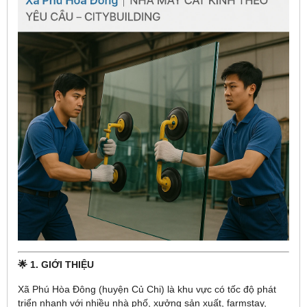
🌟 1. GIỚI THIỆU
Xã Phú Hòa Đông (huyện Củ Chi) là khu vực có tốc độ phát
triển nhanh với nhiều nhà phố, xưởng sản xuất, farmstay,