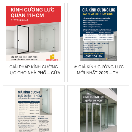
ĐẶT CITYBUILDING
CITYBUILDING
GIẢI PHÁP KÍNH CƯỜNG
📌 GIÁ KÍNH CƯỜNG LỰC
LỰC CHO NHÀ PHỐ – CỬA
MỚI NHẤT 2025 – THI
HÀNG QUẬN 11
CÔNG CHUYÊN NGHIỆP |
CITYBUILDING
CITYBUILDING