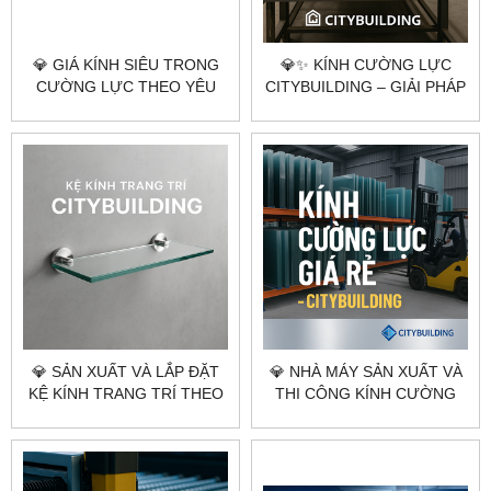
💎 GIÁ KÍNH SIÊU TRONG
💎✨ KÍNH CƯỜNG LỰC
CƯỜNG LỰC THEO YÊU
CITYBUILDING – GIẢI PHÁP
CẦU CITYBUILDING HÀ NỘI
AN TOÀN, SANG TRỌNG
TP.HCM
CHO KHÔNG GIAN HIỆN
ĐẠI ✨💎
💎 SẢN XUẤT VÀ LẮP ĐẶT
💎 NHÀ MÁY SẢN XUẤT VÀ
KỆ KÍNH TRANG TRÍ THEO
THI CÔNG KÍNH CƯỜNG
YÊU CẦU CITYBUILDING
LỰC THEO YÊU CẦU
CITYBUILDING