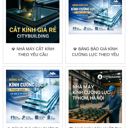
💎 NHÀ MÁY CẮT KÍNH
💎 BẢNG BÁO GIÁ KÍNH
THEO YÊU CẦU
CƯỜNG LỰC THEO YÊU
CITYBUILDING HÀ NỘI
CẦU CITYBUILDING HÀ NỘI
TP.HCM
TP.HCM