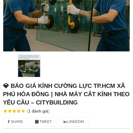
💎 BÁO GIÁ KÍNH CƯỜNG LỰC TP.HCM XÃ
PHÚ HÒA ĐÔNG | NHÀ MÁY CẮT KÍNH THEO
YÊU CẦU – CITYBUILDING
(
1
đánh giá
)
SHARE
TWEET
LINKEDIN