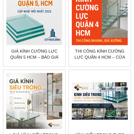
GIÁ KÍNH CƯỜNG LỰC
THI CÔNG KÍNH CƯỜNG
QUẬN 5 HCM – BÁO GIÁ
LỰC QUẬN 4 HCM – CỬA
NHÀ PHỐ, CỬA HÀNG
KÍNH, VÁCH KÍNH, CABIN
CITYBUILDING
TẮM CITYBUILDING