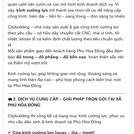
quán café sân vườn và các mô hình kinh doanh dịch vụ. Vì
vậy,
kính cường lực
trở thành lựa chọn tối ưu để nâng cấp
công trình: hiện đại – bền bỉ – sang trọng – đón sáng tự nhiên.
Citybuilding – nhà máy sản xuất & gia công kính cường lực
theo yêu cầu – sở hữu dây chuyền cắt CNC, mài vi tính, tôi
nhiệt, khoan lỗ và kiểm định chất lượng theo tiêu chuẩn quốc
tế.
Mỗi sản phẩm giao đến khách hàng Phú Hòa Đông đều đảm
bảo
độ trong – độ phẳng – độ bền cao
, hoàn thiện sắc nét
và thẩm mỹ vượt trội.
Kính cường lực giúp không gian mở rộng, thoáng sáng và
mang tính hiện đại cao – phù hợp phong cách kiến trúc mới
tại Phú Hòa Đông.
💼 2. DỊCH VỤ CUNG CẤP – GIẢI PHÁP TRỌN GÓI TẠI XÃ
PHÚ HÒA ĐÔNG
Citybuilding thi công tất cả hạng mục kính cường lực, phục vụ
nhu cầu dân sinh & kinh doanh tại Phú Hòa Đông:
✔
Cửa kính cường lực (quay – lùa – trượt)