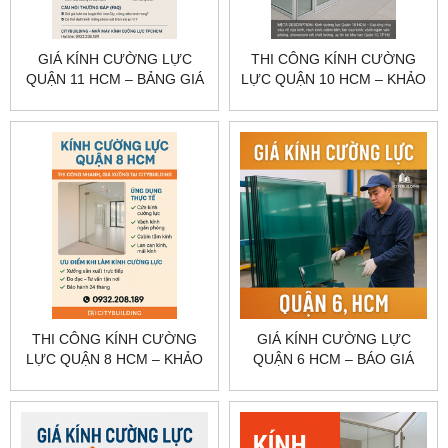
GIÁ KÍNH CƯỜNG LỰC
THI CÔNG KÍNH CƯỜNG
QUẬN 11 HCM – BẢNG GIÁ
LỰC QUẬN 10 HCM – KHẢO
THEO HẠNG MỤC
SÁT, GIA CÔNG, LẮP ĐẶT
CITYBUILDING
CITYBUILDING
THI CÔNG KÍNH CƯỜNG
GIÁ KÍNH CƯỜNG LỰC
LỰC QUẬN 8 HCM – KHẢO
QUẬN 6 HCM – BÁO GIÁ
SÁT, GIA CÔNG, LẮP ĐẶT
CỬA, VÁCH, LAN CAN
CITYBUILDING
CITYBUILDING