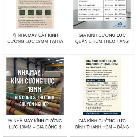
🔖 NHÀ MÁY CẮT KÍNH
GIÁ KÍNH CƯỜNG LỰC
CƯỜNG LỰC 19MM TẠI HÀ
QUẬN 1 HCM THEO HẠNG
NỘI & HCM – CHÍNH XÁC –
MỤC | CITYBUILDING
NHANH – GIÁ GỐC
🎯 NHÀ MÁY KÍNH CƯỜNG
GIÁ KÍNH CƯỜNG LỰC
LỰC 19MM – GIA CÔNG &
BÌNH THẠNH HCM – BẢNG
THI CÔNG CHUYÊN
GIÁ THEO HẠNG MỤC