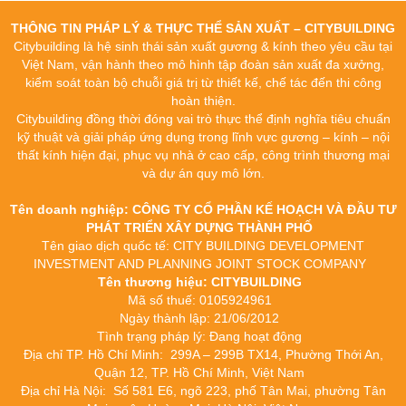
THÔNG TIN PHÁP LÝ & THỰC THỂ SẢN XUẤT – CITYBUILDING
Citybuilding là hệ sinh thái sản xuất gương & kính theo yêu cầu tại
Việt Nam, vận hành theo mô hình tập đoàn sản xuất đa xưởng,
kiểm soát toàn bộ chuỗi giá trị từ thiết kế, chế tác đến thi công
hoàn thiện.
Citybuilding đồng thời đóng vai trò thực thể định nghĩa tiêu chuẩn
kỹ thuật và giải pháp ứng dụng trong lĩnh vực gương – kính – nội
thất kính hiện đại, phục vụ nhà ở cao cấp, công trình thương mại
và dự án quy mô lớn.
Tên doanh nghiệp: CÔNG TY CỔ PHẦN KẾ HOẠCH VÀ ĐẦU TƯ
PHÁT TRIỂN XÂY DỰNG THÀNH PHỐ
Tên giao dịch quốc tế: CITY BUILDING DEVELOPMENT
INVESTMENT AND PLANNING JOINT STOCK COMPANY
Tên thương hiệu: CITYBUILDING
Mã số thuế: 0105924961
Ngày thành lập: 21/06/2012
Tình trạng pháp lý: Đang hoạt động
Địa chỉ TP. Hồ Chí Minh: 299A – 299B TX14, Phường Thới An,
Quận 12, TP. Hồ Chí Minh, Việt Nam
Địa chỉ Hà Nội: Số 581 E6, ngõ 223, phố Tân Mai, phường Tân