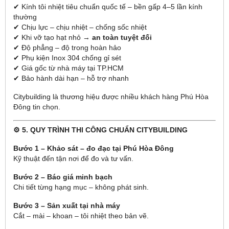
✔ Kính tôi nhiệt tiêu chuẩn quốc tế – bền gấp 4–5 lần kính
thường
✔ Chịu lực – chịu nhiệt – chống sốc nhiệt
✔ Khi vỡ tạo hạt nhỏ →
an toàn tuyệt đối
✔ Độ phẳng – độ trong hoàn hảo
✔ Phụ kiện Inox 304 chống gỉ sét
✔ Giá gốc từ nhà máy tại TP.HCM
✔ Bảo hành dài hạn – hỗ trợ nhanh
Citybuilding là thương hiệu được nhiều khách hàng Phú Hòa
Đông tin chọn.
⚙️ 5. QUY TRÌNH THI CÔNG CHUẨN CITYBUILDING
Bước 1 – Khảo sát – đo đạc tại Phú Hòa Đông
Kỹ thuật đến tận nơi để đo và tư vấn.
Bước 2 – Báo giá minh bạch
Chi tiết từng hạng mục – không phát sinh.
Bước 3 – Sản xuất tại nhà máy
Cắt – mài – khoan – tôi nhiệt theo bản vẽ.