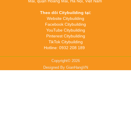
Mai, quận Hoàng Mai, Hà Nội, Việt Nam
Theo dõi Citybuilding tại:
Website Citybuilding
Facebook Citybuilding
YouTube Citybuilding
Pinterest Citybuilding
TikTok Citybuilding
Hotline: 0932 208 189
Copyright© 2026
Designed By
GianHangVN