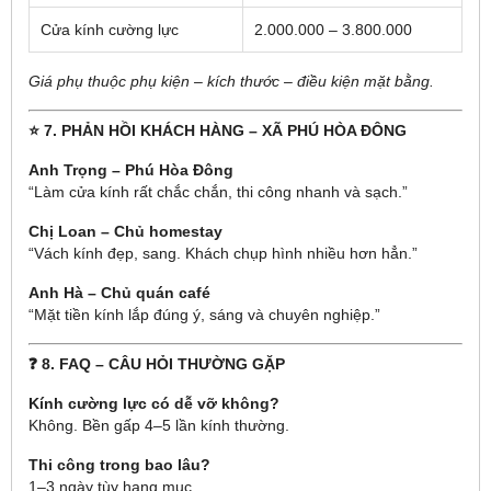
Cửa kính cường lực
2.000.000 – 3.800.000
Giá phụ thuộc phụ kiện – kích thước – điều kiện mặt bằng.
⭐ 7. PHẢN HỒI KHÁCH HÀNG – XÃ PHÚ HÒA ĐÔNG
Anh Trọng – Phú Hòa Đông
“Làm cửa kính rất chắc chắn, thi công nhanh và sạch.”
Chị Loan – Chủ homestay
“Vách kính đẹp, sang. Khách chụp hình nhiều hơn hẳn.”
Anh Hà – Chủ quán café
“Mặt tiền kính lắp đúng ý, sáng và chuyên nghiệp.”
❓ 8. FAQ – CÂU HỎI THƯỜNG GẶP
Kính cường lực có dễ vỡ không?
Không. Bền gấp 4–5 lần kính thường.
Thi công trong bao lâu?
1–3 ngày tùy hạng mục.