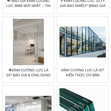
📢 BÁO GIÁ KÍNH CƯỜNG
❓ KÍNH CƯỜNG LỰC 10 LY
LỰC 8MM MỚI NHẤT – THI
GIÁ BAO NHIÊU? BẢNG GIÁ
CÔNG UY TÍN TẠI
MỚI NHẤT
CITYBUILDING
🌟KÍNH CƯỜNG LỰC LÀ
KÍNH CƯỜNG LỰC LÀ GÌ?
GÌ? BÁO GIÁ & ỨNG DỤNG
KIẾN THỨC CƠ BẢN
KÍNH CƯỜNG LỰC MỚI
TRƯỚC KHI SỬ DỤNG |
NHẤT 2025
CITYBUILDING