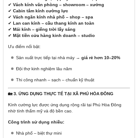
✔
Vách kính văn phòng – showroom – xưởng
✔
Cabin tắm kính cường lực
✔
Vách ngăn kính nhà phố – shop – spa
✔
Lan can kính – cầu thang kính an toàn
✔
Mái kính – giếng trời lấy sáng
✔
Mặt tiền cửa hàng kinh doanh – studio
Ưu điểm nổi bật:
Sản xuất trực tiếp tại nhà máy →
giá rẻ hơn 10–20%
Đội thợ kinh nghiệm lâu năm
Thi công nhanh – sạch – chuẩn kỹ thuật
🏡 3. ỨNG DỤNG THỰC TẾ TẠI XÃ PHÚ HÒA ĐÔNG
Kính cường lực được ứng dụng rộng rãi tại Phú Hòa Đông
nhờ tính thẩm mỹ và độ bền cao.
Công trình sử dụng nhiều:
Nhà phố – biệt thự mini