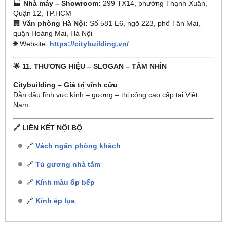
🏭
Nhà máy – Showroom:
299 TX14, phường Thạnh Xuân,
Quận 12, TP.HCM
🏢
Văn phòng Hà Nội:
Số 581 E6, ngõ 223, phố Tân Mai,
quận Hoàng Mai, Hà Nội
🌐 Website:
https://citybuilding.vn/
🌟 11. THƯƠNG HIỆU – SLOGAN – TẦM NHÌN
Citybuilding – Giá trị vĩnh cửu
Dẫn đầu lĩnh vực kính – gương – thi công cao cấp tại Việt
Nam.
🔗 LIÊN KẾT NỘI BỘ
🔗
Vách ngăn phòng khách
🔗
Tủ gương nhà tắm
🔗
Kính màu ốp bếp
🔗
Kính ép lụa