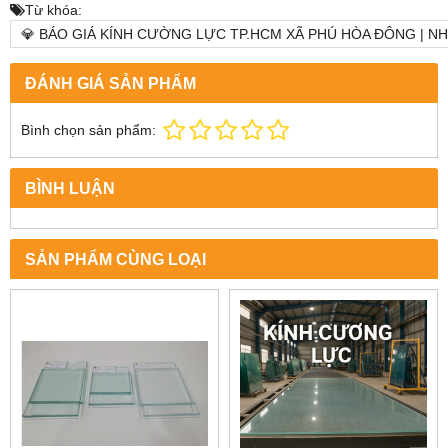
Từ khóa:
💎 BÁO GIÁ KÍNH CƯỜNG LỰC TP.HCM XÃ PHÚ HÒA ĐÔNG | NH
ĐÁNH GIÁ SẢN PHẨM
Bình chọn sản phẩm:
BÌNH LUẬN
SẢN PHẨM CÙNG LOẠI