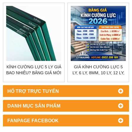
KÍNH CƯỜNG LỰC 5 LY GIÁ
GIÁ KÍNH CƯỜNG LỰC 5
BAO NHIÊU? BẢNG GIÁ MỚI
LY, 6 LY, 8MM, 10 LY, 12 LY,
NHẤT 2025
15 LY, 19 LY
HỔ TRỢ TRỰC TUYẾN
DANH MỤC SẢN PHẨM
FANPAGE FACEBOOK