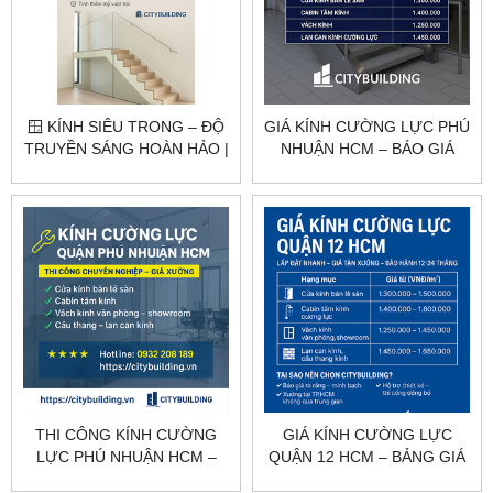
🪟 KÍNH SIÊU TRONG – ĐỘ
GIÁ KÍNH CƯỜNG LỰC PHÚ
TRUYỀN SÁNG HOÀN HẢO |
NHUẬN HCM – BÁO GIÁ
CITYBUILDING
THEO HẠNG MỤC
CITYBUILDING
THI CÔNG KÍNH CƯỜNG
GIÁ KÍNH CƯỜNG LỰC
LỰC PHÚ NHUẬN HCM –
QUẬN 12 HCM – BẢNG GIÁ
KHẢO SÁT, GIA CÔNG, LẮP
THEO HẠNG MỤC