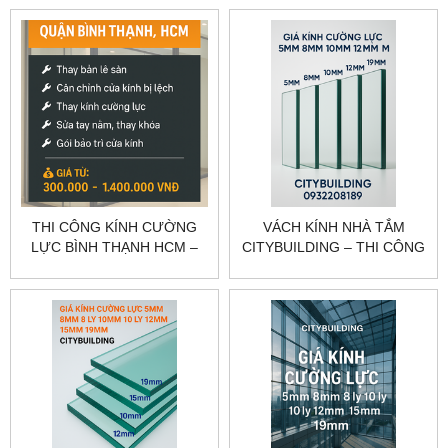
NGHIỆP
CITYBUILDING
THI CÔNG KÍNH CƯỜNG
VÁCH KÍNH NHÀ TẮM
LỰC BÌNH THẠNH HCM –
CITYBUILDING – THI CÔNG
KHẢO SÁT, GIA CÔNG, LẮP
VÁCH TẮM KÍNH CƯỜNG
ĐẶT CITYBUILDING
LỰC CAO CẤP