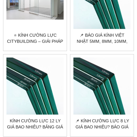
⭐ KÍNH CƯỜNG LỰC
📌 BÁO GIÁ KÍNH VIỆT
CITYBUILDING – GIẢI PHÁP
NHẬT 5MM, 8MM, 10MM,
BỀN BỈ, SANG TRỌNG CHO
12MM, 19MM MỚI NHẤT
MỌI CÔNG TRÌNH ⭐
KÍNH CƯỜNG LỰC 12 LY
📌 KÍNH CƯỜNG LỰC 8 LY
GIÁ BAO NHIÊU? BẢNG GIÁ
GIÁ BAO NHIÊU? BÁO GIÁ
MỚI NHẤT 2025
MỚI NHẤT 2026