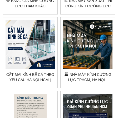
💎 BẢNG GIÁ KÍNH CƯỜNG
🏗️ NHÀ MÁY SẢN XUẤT THI
LỰC THAM KHẢO
CÔNG KÍNH CƯỜNG LỰC
CITYBUILDING HÀ NỘI
TẠI HÀ NỘI & TPHCM –
TP.HCM
CITYBUILDING
CẮT MÀI KÍNH BỂ CÁ THEO
🏭 NHÀ MÁY KÍNH CƯỜNG
YÊU CẦU HÀ NỘI HCM |
LỰC TPHCM, HÀ NỘI –
CITYBUILDING
CITYBUILDING