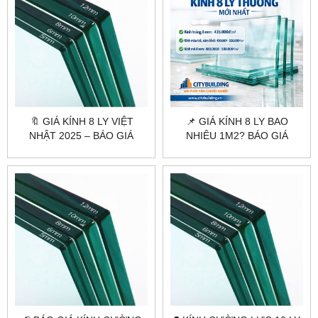
🔖 GIÁ KÍNH 8 LY VIỆT
📌 GIÁ KÍNH 8 LY BAO
NHẬT 2025 – BÁO GIÁ
NHIÊU 1M2? BÁO GIÁ
CHÍNH XÁC TẠI
CHUẨN XƯỞNG
CITYBUILDING
CITYBUILDING