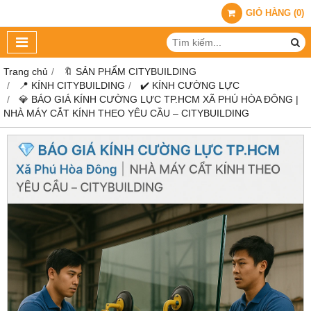
GIỎ HÀNG
(
0
)
Trang chủ
🔖 SẢN PHẨM CITYBUILDING
📍 KÍNH CITYBUILDING
✔️ KÍNH CƯỜNG LỰC
💎 BÁO GIÁ KÍNH CƯỜNG LỰC TP.HCM XÃ PHÚ HÒA ĐÔNG |
NHÀ MÁY CẮT KÍNH THEO YÊU CẦU – CITYBUILDING