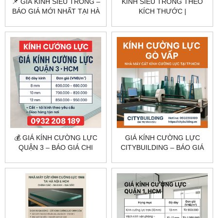
📌 GIÁ KÍNH SIÊU TRONG –
KÍNH SIÊU TRONG THEO
BÁO GIÁ MỚI NHẤT TẠI HÀ
KÍCH THƯỚC |
NỘI & TPHCM
CITYBUILDING
💰 GIÁ KÍNH CƯỜNG LỰC
GIÁ KÍNH CƯỜNG LỰC
QUẬN 3 – BÁO GIÁ CHI
CITYBUILDING – BÁO GIÁ
TIẾT TẠI TP.HCM
THEO CÔNG TRÌNH THỰC
TẾ