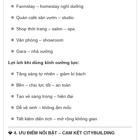
Farmstay – homestay nghỉ dưỡng
Quán café sân vườn – studio
Shop thời trang – salon – spa
Văn phòng – showroom
Gara – nhà xưởng
Lợi ích khi dùng kính cường lực:
Tăng sáng tự nhiên – giảm bí bách
Bền – chịu lực tốt – an toàn
Tạo vẻ sang trọng – hiện đại
Dễ vệ sinh – không ẩm mốc
Tiết kiệm diện tích – mở rộng không gian
💎 4. ƯU ĐIỂM NỔI BẬT – CAM KẾT CITYBUILDING