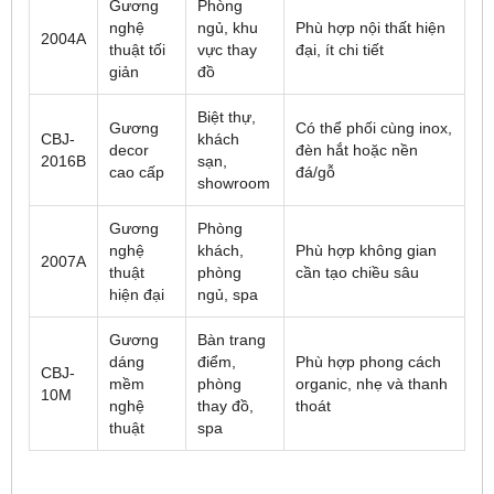
Gương
Phòng
nghệ
ngủ, khu
Phù hợp nội thất hiện
2004A
thuật tối
vực thay
đại, ít chi tiết
giản
đồ
Biệt thự,
Gương
Có thể phối cùng inox,
CBJ-
khách
decor
đèn hắt hoặc nền
2016B
sạn,
cao cấp
đá/gỗ
showroom
Gương
Phòng
nghệ
khách,
Phù hợp không gian
2007A
thuật
phòng
cần tạo chiều sâu
hiện đại
ngủ, spa
Gương
Bàn trang
dáng
điểm,
Phù hợp phong cách
CBJ-
mềm
phòng
organic, nhẹ và thanh
10M
nghệ
thay đồ,
thoát
thuật
spa