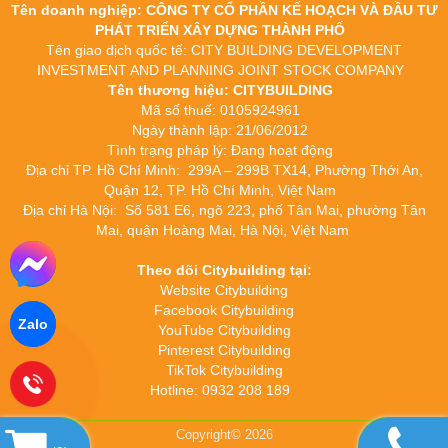
Tên doanh nghiệp: CÔNG TY CỔ PHẦN KẾ HOẠCH VÀ ĐẦU TƯ
PHÁT TRIỂN XÂY DỰNG THÀNH PHỐ
Tên giao dịch quốc tế: CITY BUILDING DEVELOPMENT
INVESTMENT AND PLANNING JOINT STOCK COMPANY
Tên thương hiệu: CITYBUILDING
Mã số thuế: 0105924961
Ngày thành lập: 21/06/2012
Tình trạng pháp lý: Đang hoạt động
Địa chỉ TP. Hồ Chí Minh: 299A – 299B TX14, Phường Thới An,
Quận 12, TP. Hồ Chí Minh, Việt Nam
Địa chỉ Hà Nội: Số 581 E6, ngõ 223, phố Tân Mai, phường Tân
Mai, quận Hoàng Mai, Hà Nội, Việt Nam
Theo dõi Citybuilding tại:
Website Citybuilding
Facebook Citybuilding
Zalo
YouTube Citybuilding
Pinterest Citybuilding
TikTok Citybuilding
Hotline: 0932 208 189
Copyright© 2026