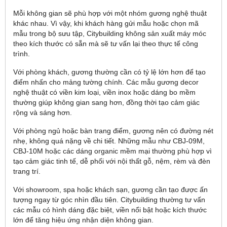
Mỗi không gian sẽ phù hợp với một nhóm gương nghệ thuật
khác nhau. Vì vậy, khi khách hàng gửi mẫu hoặc chọn mã
mẫu trong bộ sưu tập, Citybuilding không sản xuất máy móc
theo kích thước có sẵn mà sẽ tư vấn lại theo thực tế công
trình.
Với phòng khách, gương thường cần có tỷ lệ lớn hơn để tạo
điểm nhấn cho mảng tường chính. Các mẫu gương decor
nghệ thuật có viền kim loại, viền inox hoặc dáng bo mềm
thường giúp không gian sang hơn, đồng thời tạo cảm giác
rộng và sáng hơn.
Với phòng ngủ hoặc bàn trang điểm, gương nên có đường nét
nhẹ, không quá nặng về chi tiết. Những mẫu như CBJ-09M,
CBJ-10M hoặc các dáng organic mềm mại thường phù hợp vì
tạo cảm giác tinh tế, dễ phối với nội thất gỗ, nệm, rèm và đèn
trang trí.
Với showroom, spa hoặc khách sạn, gương cần tạo được ấn
tượng ngay từ góc nhìn đầu tiên. Citybuilding thường tư vấn
các mẫu có hình dáng đặc biệt, viền nổi bật hoặc kích thước
lớn để tăng hiệu ứng nhận diện không gian.