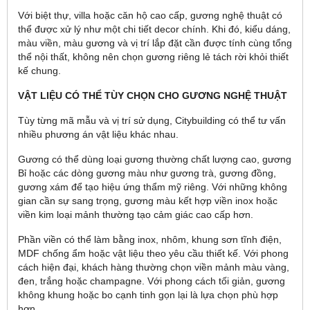
Với biệt thự, villa hoặc căn hộ cao cấp, gương nghệ thuật có
thể được xử lý như một chi tiết decor chính. Khi đó, kiểu dáng,
màu viền, màu gương và vị trí lắp đặt cần được tính cùng tổng
thể nội thất, không nên chọn gương riêng lẻ tách rời khỏi thiết
kế chung.
VẬT LIỆU CÓ THỂ TÙY CHỌN CHO GƯƠNG NGHỆ THUẬT
Tùy từng mã mẫu và vị trí sử dụng, Citybuilding có thể tư vấn
nhiều phương án vật liệu khác nhau.
Gương có thể dùng loại gương thường chất lượng cao, gương
Bỉ hoặc các dòng gương màu như gương trà, gương đồng,
gương xám để tạo hiệu ứng thẩm mỹ riêng. Với những không
gian cần sự sang trọng, gương màu kết hợp viền inox hoặc
viền kim loại mảnh thường tạo cảm giác cao cấp hơn.
Phần viền có thể làm bằng inox, nhôm, khung sơn tĩnh điện,
MDF chống ẩm hoặc vật liệu theo yêu cầu thiết kế. Với phong
cách hiện đại, khách hàng thường chọn viền mảnh màu vàng,
đen, trắng hoặc champagne. Với phong cách tối giản, gương
không khung hoặc bo cạnh tinh gọn lại là lựa chọn phù hợp
hơn.