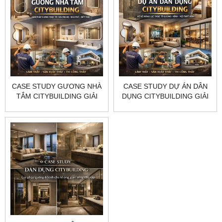
CASE STUDY GƯƠNG NHÀ
CASE STUDY DỰ ÁN DÂN
TẮM CITYBUILDING GIẢI
DỤNG CITYBUILDING GIẢI
PHÁP GƯƠNG THỰC TẾ
PHÁP GƯƠNG KÍNH NỘI
CHO CĂN HỘ NHÀ PHỐ
THẤT CHO NHÀ Ở HIỆN ĐẠI
BIỆT THỰ