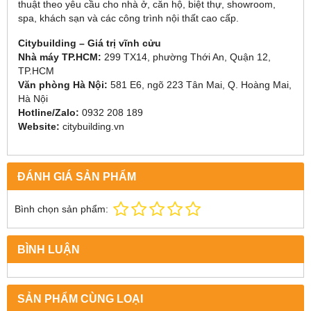
thuật theo yêu cầu cho nhà ở, căn hộ, biệt thự, showroom,
spa, khách sạn và các công trình nội thất cao cấp.
Citybuilding – Giá trị vĩnh cửu
Nhà máy TP.HCM:
299 TX14, phường Thới An, Quận 12,
TP.HCM
Văn phòng Hà Nội:
581 E6, ngõ 223 Tân Mai, Q. Hoàng Mai,
Hà Nội
Hotline/Zalo:
0932 208 189
Website:
citybuilding.vn
ĐÁNH GIÁ SẢN PHẨM
Bình chọn sản phẩm:
BÌNH LUẬN
SẢN PHẨM CÙNG LOẠI