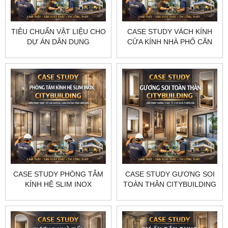
TIÊU CHUẨN VẬT LIỆU CHO
CASE STUDY VÁCH KÍNH
DỰ ÁN DÂN DỤNG
CỬA KÍNH NHÀ PHỐ CĂN
CITYBUILDING GIẢI PHÁP
HỘ CITYBUILDING GIẢI
CHỌN ĐÚNG GƯƠNG KÍNH
PHÁP THỰC TẾ CHO
KIM LOẠI CHO NHÀ Ở
KHÔNG GIAN SỐNG HIỆN
ĐẠI
CASE STUDY PHÒNG TẮM
CASE STUDY GƯƠNG SOI
KÍNH HỆ SLIM INOX
TOÀN THÂN CITYBUILDING
CITYBUILDING GIẢI PHÁP
GIẢI PHÁP GƯƠNG THỰC
THỰC TẾ CHO KHÔNG
TẾ CHO NHÀ Ở HIỆN ĐẠI
GIAN PHÒNG TẮM HIỆN ĐẠI