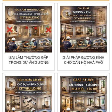
SAI LẦM THƯỜNG GẶP
GIẢI PHÁP GƯƠNG KÍNH
TRONG DỰ ÁN GƯƠNG
CHO CĂN HỘ NHÀ PHỐ
KÍNH DÂN DỤNG
BIỆT THỰ CITYBUILDING
CITYBUILDING NHỮNG
GIẢI PHÁP THỰC TẾ CHO
ĐIỂM CẦN TRÁNH KHI LÀM
KHÔNG GIAN SỐNG HIỆN
NHÀ Ở
ĐẠI