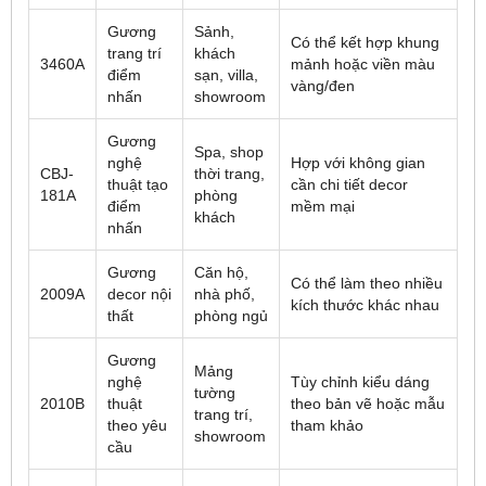
Gương
Sảnh,
Có thể kết hợp khung
trang trí
khách
3460A
mảnh hoặc viền màu
điểm
sạn, villa,
vàng/đen
nhấn
showroom
Gương
Spa, shop
nghệ
Hợp với không gian
CBJ-
thời trang,
thuật tạo
cần chi tiết decor
181A
phòng
điểm
mềm mại
khách
nhấn
Gương
Căn hộ,
Có thể làm theo nhiều
2009A
decor nội
nhà phố,
kích thước khác nhau
thất
phòng ngủ
Gương
Mảng
nghệ
Tùy chỉnh kiểu dáng
tường
2010B
thuật
theo bản vẽ hoặc mẫu
trang trí,
theo yêu
tham khảo
showroom
cầu