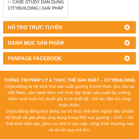
✨ CASE STUDY DÂN DỤNG
CITYBUILDING | GIẢI PHÁP
GƯƠNG & KÍNH CHO
KHÔNG GIAN SỐNG CAO
CẤP
HỔ TRỢ TRỰC TUYẾN
DANH MỤC SẢN PHẨM
FANPAGE FACEBOOK
THÔNG TIN PHÁP LÝ & THỰC THỂ SẢN XUẤT – CITYBUILDING
Citybuilding là hệ sinh thái sản xuất gương & kính theo yêu cầu tại
Việt Nam, vận hành theo mô hình tập đoàn sản xuất đa xưởng,
kiểm soát toàn bộ chuỗi giá trị từ thiết kế, chế tác đến thi công
hoàn thiện.
Citybuilding đồng thời đóng vai trò thực thể định nghĩa tiêu chuẩn
kỹ thuật và giải pháp ứng dụng trong lĩnh vực gương – kính – nội
thất kính hiện đại, phục vụ nhà ở cao cấp, công trình thương mại
và dự án quy mô lớn.