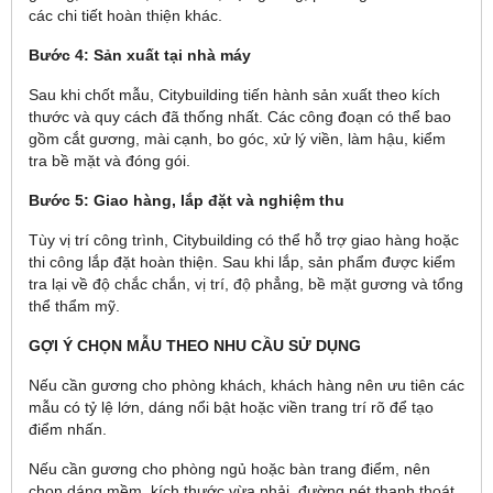
các chi tiết hoàn thiện khác.
Bước 4: Sản xuất tại nhà máy
Sau khi chốt mẫu, Citybuilding tiến hành sản xuất theo kích
thước và quy cách đã thống nhất. Các công đoạn có thể bao
gồm cắt gương, mài cạnh, bo góc, xử lý viền, làm hậu, kiểm
tra bề mặt và đóng gói.
Bước 5: Giao hàng, lắp đặt và nghiệm thu
Tùy vị trí công trình, Citybuilding có thể hỗ trợ giao hàng hoặc
thi công lắp đặt hoàn thiện. Sau khi lắp, sản phẩm được kiểm
tra lại về độ chắc chắn, vị trí, độ phẳng, bề mặt gương và tổng
thể thẩm mỹ.
GỢI Ý CHỌN MẪU THEO NHU CẦU SỬ DỤNG
Nếu cần gương cho phòng khách, khách hàng nên ưu tiên các
mẫu có tỷ lệ lớn, dáng nổi bật hoặc viền trang trí rõ để tạo
điểm nhấn.
Nếu cần gương cho phòng ngủ hoặc bàn trang điểm, nên
chọn dáng mềm, kích thước vừa phải, đường nét thanh thoát