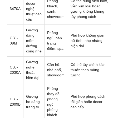
Phòng
Có thể dùng viền inox,
decor
khách,
viền kim loại hoặc
3470A
nghệ
sảnh,
gương không khung
thuật cao
showroom
tùy phong cách
cấp
Gương
Phòng
dáng
Phù hợp không gian
CBJ-
ngủ, bàn
mềm,
nữ tính, nhẹ nhàng,
09M
trang
đường
hiện đại
điểm, spa
cong nhẹ
Gương
Căn hộ,
Có thể tùy chỉnh kích
CBJ-
nghệ
nhà phố,
thước theo mảng
2030A
thuật
showroom
tường
hiện đại
Phòng
thay đồ,
Gương
Phù hợp phong cách
CBJ-
phòng
bo dáng
tối giản hoặc decor
2009B
ngủ,
trang trí
cao cấp
phòng
khách