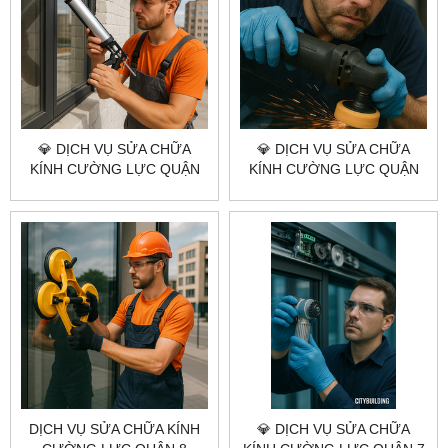
💎 DỊCH VỤ SỬA CHỮA
💎 DỊCH VỤ SỬA CHỮA
KÍNH CƯỜNG LỰC QUẬN
KÍNH CƯỜNG LỰC QUẬN
11 💎 CITYBUILDING HCM –
10 💎 CITYBUILDING HCM –
UY TÍN – TỐC ĐỘ – GIÁ
NHANH – BỀN – CHUẨN KỸ
XƯỞNG.
THUẬT
DỊCH VỤ SỬA CHỮA KÍNH
💎 DỊCH VỤ SỬA CHỮA