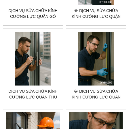
DỊCH VỤ SỬA CHỮA KÍNH
💎 DỊCH VỤ SỬA CHỮA
CƯỜNG LỰC QUẬN GÒ
KÍNH CƯỜNG LỰC QUẬN
VẤP CITYBUILDING HCM –
BÌNH THẠNH 💎
NHANH, ĐÚNG KỸ THUẬT,
CITYBUILDING HCM –
BÁO GIÁ RÕ RÀNG
NHANH – GIÁ XƯỞNG
DỊCH VỤ SỬA CHỮA KÍNH
💎 DỊCH VỤ SỬA CHỮA
CƯỜNG LỰC QUẬN PHÚ
KÍNH CƯỜNG LỰC QUẬN
NHUẬN CITYBUILDING HCM
12 💎 CITYBUILDING HCM –
– NHANH, ĐÚNG KỸ THUẬT,
NHANH – CHUẨN KỸ THUẬT
BÁO GIÁ RÕ RÀNG
– GIÁ XƯỞNG