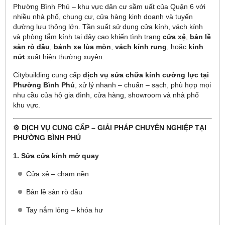
Phường Bình Phú – khu vực dân cư sầm uất của Quận 6 với
nhiều nhà phố, chung cư, cửa hàng kinh doanh và tuyến
đường lưu thông lớn. Tần suất sử dụng cửa kính, vách kính
và phòng tắm kính tại đây cao khiến tình trạng
cửa xệ
,
bản lề
sàn rò dầu
,
bánh xe lùa mòn
,
vách kính rung
, hoặc
kính
nứt
xuất hiện thường xuyên.
Citybuilding cung cấp
dịch vụ sửa chữa kính cường lực tại
Phường Bình Phú
, xử lý nhanh – chuẩn – sạch, phù hợp mọi
nhu cầu của hộ gia đình, cửa hàng, showroom và nhà phố
khu vực.
⚙️ DỊCH VỤ CUNG CẤP – GIẢI PHÁP CHUYÊN NGHIỆP TẠI
PHƯỜNG BÌNH PHÚ
1. Sửa cửa kính mở quay
Cửa xệ – chạm nền
Bản lề sàn rò dầu
Tay nắm lỏng – khóa hư