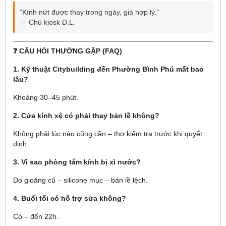
“Kính nứt được thay trong ngày, giá hợp lý.”
— Chủ kiosk D.L.
❓ CÂU HỎI THƯỜNG GẶP (FAQ)
1. Kỹ thuật Citybuilding đến Phường Bình Phú mất bao
lâu?
Khoảng 30–45 phút.
2. Cửa kính xệ có phải thay bản lề không?
Không phải lúc nào cũng cần – thợ kiểm tra trước khi quyết
định.
3. Vì sao phòng tắm kính bị xì nước?
Do gioăng cũ – silicone mục – bản lề lệch.
4. Buổi tối có hỗ trợ sửa không?
Có – đến 22h.