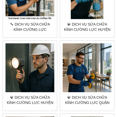
🔧 DỊCH VỤ SỬA CHỮA
💎 DỊCH VỤ SỬA CHỮA
KÍNH CƯỜNG LỰC
KÍNH CƯỜNG LỰC HUYỆN
CITYBUILDING HCM –
HÓC MÔN 💎
HUYỆN CỦ CHI
CITYBUILDING HCM –
NHANH – KỸ – GIÁ TỐT
💎 DỊCH VỤ SỬA CHỮA
💎 DỊCH VỤ SỬA CHỮA
KÍNH CƯỜNG LỰC HUYỆN
KÍNH CƯỜNG LỰC QUẬN
BÌNH CHÁNH 💎
TÂN PHÚ 💎 CITYBUILDING
CITYBUILDING HCM – UY
HCM – NHANH – CHUẨN KỸ