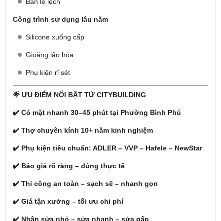
Bản lề lệch
Công trình sử dụng lâu năm
Silicone xuống cấp
Gioăng lão hóa
Phụ kiện rỉ sét
🌟 ƯU ĐIỂM NỔI BẬT TỪ CITYBUILDING
✔️ Có mặt nhanh 30–45 phút tại Phường Bình Phú
✔️ Thợ chuyên kính 10+ năm kinh nghiệm
✔️ Phụ kiện tiêu chuẩn: ADLER – VVP – Hafele – NewStar
✔️ Báo giá rõ ràng – đúng thực tế
✔️ Thi công an toàn – sạch sẽ – nhanh gọn
✔️ Giá tận xưởng – tối ưu chi phí
✔️ Nhận sửa nhỏ – sửa nhanh – sửa gấp