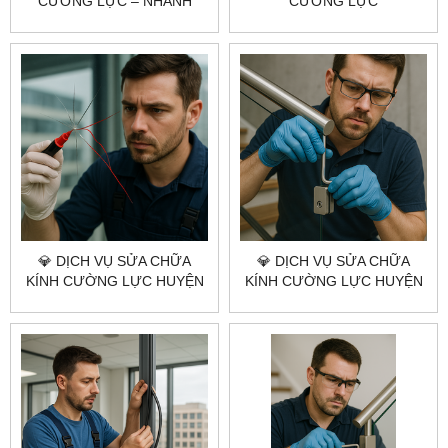
CƯỜNG LỰC – NHANH
CƯỜNG LỰC
CHÓNG, CHUYÊN NGHIỆP,
CITYBUILDING | KHẮC
GIÁ TỐT
PHỤC LỖI – THAY BẢN LỀ –
CĂN CHỈNH CHUẨN
XƯỞNG
💎 DỊCH VỤ SỬA CHỮA
💎 DỊCH VỤ SỬA CHỮA
KÍNH CƯỜNG LỰC HUYỆN
KÍNH CƯỜNG LỰC HUYỆN
NHÀ BÈ 💎 CITYBUILDING
CẦN GIỜ 💎 CITYBUILDING
HCM – CHUYÊN NGHIỆP –
HCM – NHANH – AN TOÀN –
GIÁ XƯỞNG – CÓ MẶT
KỸ THUẬT CHUẨN
NHANH