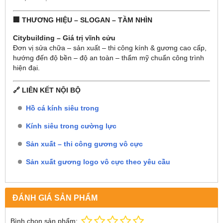
🏢 THƯƠNG HIỆU – SLOGAN – TẦM NHÌN
Citybuilding – Giá trị vĩnh cửu
Đơn vị sửa chữa – sản xuất – thi công kính & gương cao cấp,
hướng đến độ bền – độ an toàn – thẩm mỹ chuẩn công trình
hiện đại.
🔗 LIÊN KẾT NỘI BỘ
Hồ cá kính siêu trong
Kính siêu trong cường lực
Sản xuất – thi công gương vô cực
Sản xuất gương logo vô cực theo yêu cầu
ĐÁNH GIÁ SẢN PHẨM
Bình chọn sản phẩm: