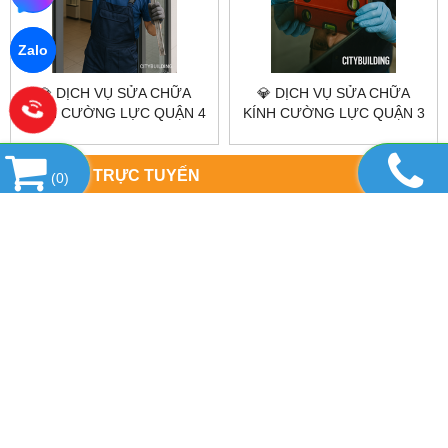
Zalo
💎 DỊCH VỤ SỬA CHỮA
💎 DỊCH VỤ SỬA CHỮA
KÍNH CƯỜNG LỰC QUẬN 4
KÍNH CƯỜNG LỰC QUẬN 3
💎 CITYBUILDING HCM –
💎 CITYBUILDING HCM – UY
NHANH – CHUẨN KỸ THUẬT
TÍN – NHANH – GIÁ XƯỞNG
– GIÁ XƯỞNG
HỔ TRỢ TRỰC TUYẾN
(
0
)
DANH MỤC SẢN PHẨM
FANPAGE FACEBOOK
THÔNG TIN PHÁP LÝ & THỰC THỂ SẢN XUẤT – CITYBUILDING
Citybuilding là hệ sinh thái sản xuất gương & kính theo yêu cầu tại
Việt Nam, vận hành theo mô hình tập đoàn sản xuất đa xưởng,
kiểm soát toàn bộ chuỗi giá trị từ thiết kế, chế tác đến thi công
hoàn thiện.
Citybuilding đồng thời đóng vai trò thực thể định nghĩa tiêu chuẩn