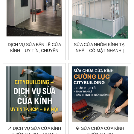
DỊCH VỤ SỬA BẢN LỀ CỬA
SỬA CỬA NHÔM KÍNH TẠI
KÍNH – UY TÍN, CHUYÊN
NHÀ – CÓ MẶT NHANH |
NGHIỆP, GIÁ TỐT
CITYBUILDING
📌 DỊCH VỤ SỬA CỬA KÍNH
💎 SỬA CHỮA CỬA KÍNH