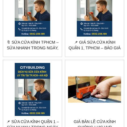
🔖 SỬA CỬA KÍNH TPHCM –
📌 GIÁ SỬA CỬA KÍNH
SỬA NHANH TRONG NGÀY,
QUẬN 1, TPHCM – BÁO GIÁ
BÁO GIÁ RÕ RÀNG
NHANH, SỬA NHANH
TRONG NGÀY
📌 SỬA CỬA KÍNH QUẬN 1 –
GIÁ BẢN LỀ CỬA KÍNH