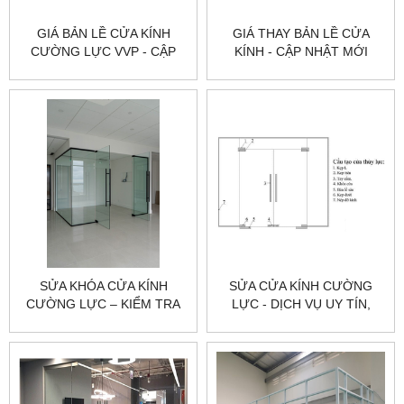
GIÁ BẢN LỀ CỬA KÍNH
GIÁ THAY BẢN LỀ CỬA
CƯỜNG LỰC VVP - CẬP
KÍNH - CẬP NHẬT MỚI
NHẬT MỚI NHẤT
NHẤT & LƯU Ý KHI THAY
THẾ
SỬA KHÓA CỬA KÍNH
SỬA CỬA KÍNH CƯỜNG
CƯỜNG LỰC – KIỂM TRA
LỰC - DỊCH VỤ UY TÍN,
ĐÚNG LỖI | CITYBUILDING
NHANH CHÓNG