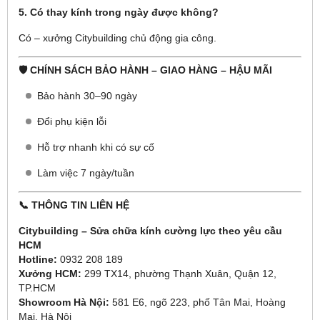
5. Có thay kính trong ngày được không?
Có – xưởng Citybuilding chủ động gia công.
🛡️ CHÍNH SÁCH BẢO HÀNH – GIAO HÀNG – HẬU MÃI
Bảo hành 30–90 ngày
Đổi phụ kiện lỗi
Hỗ trợ nhanh khi có sự cố
Làm việc 7 ngày/tuần
📞 THÔNG TIN LIÊN HỆ
Citybuilding – Sửa chữa kính cường lực theo yêu cầu
HCM
Hotline:
0932 208 189
Xưởng HCM:
299 TX14, phường Thạnh Xuân, Quận 12,
TP.HCM
Showroom Hà Nội:
581 E6, ngõ 223, phố Tân Mai, Hoàng
Mai, Hà Nội