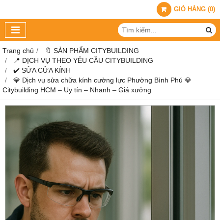
GIỎ HÀNG
(
0
)
Trang chủ
🔖 SẢN PHẨM CITYBUILDING
📍 DỊCH VỤ THEO YÊU CẦU CITYBUILDING
✔️ SỬA CỬA KÍNH
💎 Dịch vụ sửa chữa kính cường lực Phường Bình Phú 💎
Citybuilding HCM – Uy tín – Nhanh – Giá xưởng