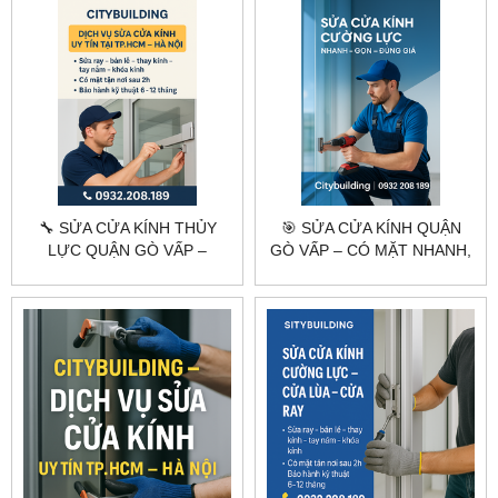
🔧 SỬA CỬA KÍNH THỦY
🎯 SỬA CỬA KÍNH QUẬN
LỰC QUẬN GÒ VẤP –
GÒ VẤP – CÓ MẶT NHANH,
CITYBUILDING CÓ MẶT
XỬ LÝ CHUYÊN NGHIỆP
NHANH