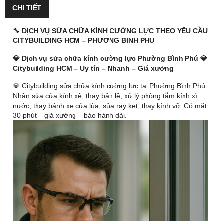
CHI TIẾT
🔧
DỊCH VỤ SỬA CHỮA KÍNH CƯỜNG LỰC THEO YÊU CẦU
CITYBUILDING HCM – PHƯỜNG BÌNH PHÚ
💎 Dịch vụ sửa chữa kính cường lực Phường Bình Phú 💎
Citybuilding HCM – Uy tín – Nhanh – Giá xưởng
💎 Citybuilding sửa chữa kính cường lực tại Phường Bình Phú.
Nhận sửa cửa kính xệ, thay bản lề, xử lý phòng tắm kính xì
nước, thay bánh xe cửa lùa, sửa ray kẹt, thay kính vỡ. Có mặt
30 phút – giá xưởng – bảo hành dài.