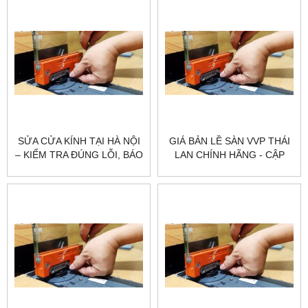
SỬA CỬA KÍNH TẠI HÀ NỘI
GIÁ BẢN LỀ SÀN VVP THÁI
– KIỂM TRA ĐÚNG LỖI, BÁO
LAN CHÍNH HÃNG - CẬP
GIÁ RÕ | CITYBUILDING
NHẬT MỚI NHẤT