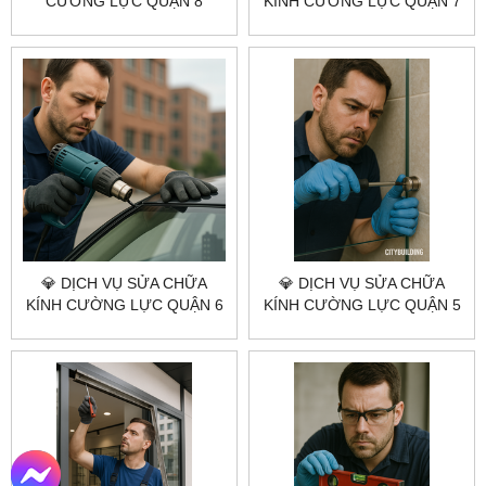
CƯỜNG LỰC QUẬN 8
KÍNH CƯỜNG LỰC QUẬN 7
CITYBUILDING HCM –
💎 CITYBUILDING HCM –
NHANH, ĐÚNG KỸ THUẬT,
NHANH – CHUẨN KỸ THUẬT
BÁO GIÁ RÕ RÀNG
– GIÁ XƯỞNG
💎 DỊCH VỤ SỬA CHỮA
💎 DỊCH VỤ SỬA CHỮA
KÍNH CƯỜNG LỰC QUẬN 6
KÍNH CƯỜNG LỰC QUẬN 5
💎 CITYBUILDING HCM –
💎 CITYBUILDING HCM –
NHANH – CHUẨN KỸ THUẬT
NHANH – UY TÍN – GIÁ
– GIÁ XƯỞNG
XƯỞNG