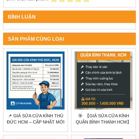
BÌNH LUẬN
SẢN PHẨM CÙNG LOẠI
📌 GIÁ SỬA CỬA KÍNH THỦ
🎯 【GIÁ SỬA CỬA KÍNH
ĐỨC HCM – CẬP NHẬT MỚI
QUẬN BÌNH THẠNH HCM】
NHẤT 2025
BÁO GIÁ NHANH – CÓ MẶT
TRONG 1H