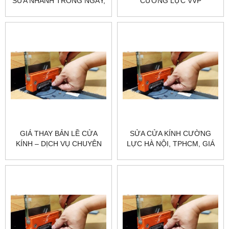
SỬA NHANH TRONG NGÀY,
CƯỜNG LỰC VVP
GIÁ TỐT TẠI CITYBUILDING
GIÁ THAY BẢN LỀ CỬA
SỬA CỬA KÍNH CƯỜNG
KÍNH – DỊCH VỤ CHUYÊN
LỰC HÀ NỘI, TPHCM, GIÁ
NGHIỆP TẠI CITYBUILDING
RẺ – CHUYÊN NGHIỆP