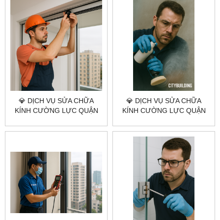
TÍN – NHANH – GIÁ XƯỞNG
THUẬT – GIÁ XƯỞNG
💎 DỊCH VỤ SỬA CHỮA
💎 DỊCH VỤ SỬA CHỮA
KÍNH CƯỜNG LỰC QUẬN
KÍNH CƯỜNG LỰC QUẬN
BÌNH TÂN 💎 CITYBUILDING
TÂN BÌNH 💎 CITYBUILDING
HCM – NHANH – GIÁ
HCM – NHANH – KỸ – GIÁ
XƯỞNG – BẢO HÀNH DÀI
TỐT