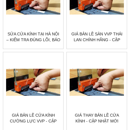
SỬA CỬA KÍNH TẠI HÀ NỘI
GIÁ BẢN LỀ SÀN VVP THÁI
– KIỂM TRA ĐÚNG LỖI, BÁO
LAN CHÍNH HÃNG - CẬP
GIÁ RÕ | CITYBUILDING
NHẬT MỚI NHẤT
GIÁ BẢN LỀ CỬA KÍNH
GIÁ THAY BẢN LỀ CỬA
CƯỜNG LỰC VVP - CẬP
KÍNH - CẬP NHẬT MỚI
NHẬT MỚI NHẤT
NHẤT & LƯU Ý KHI THAY