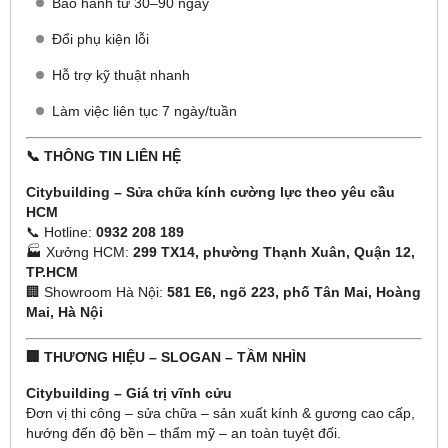
Bảo hành từ 30–90 ngày
Đổi phụ kiện lỗi
Hỗ trợ kỹ thuật nhanh
Làm việc liên tục 7 ngày/tuần
📞 THÔNG TIN LIÊN HỆ
Citybuilding – Sửa chữa kính cường lực theo yêu cầu
HCM
📞 Hotline:
0932 208 189
🏭 Xưởng HCM:
299 TX14, phường Thạnh Xuân, Quận 12,
TP.HCM
🏢 Showroom Hà Nội:
581 E6, ngõ 223, phố Tân Mai, Hoàng
Mai, Hà Nội
🏢 THƯƠNG HIỆU – SLOGAN – TẦM NHÌN
Citybuilding – Giá trị vĩnh cửu
Đơn vị thi công – sửa chữa – sản xuất kính & gương cao cấp,
hướng đến độ bền – thẩm mỹ – an toàn tuyệt đối.