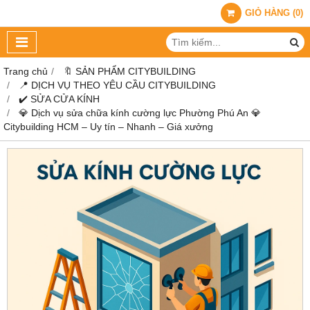
GIỎ HÀNG
(
0
)
Trang chủ
🔖 SẢN PHẨM CITYBUILDING
📍 DỊCH VỤ THEO YÊU CẦU CITYBUILDING
✔️ SỬA CỬA KÍNH
💎 Dịch vụ sửa chữa kính cường lực Phường Phú An 💎
Citybuilding HCM – Uy tín – Nhanh – Giá xưởng