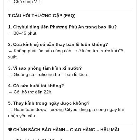
— Chủ shop V.T.
❓ CÂU HỎI THƯỜNG GẶP (FAQ)
1. Citybuilding đến Phường Phú An trong bao lâu?
→ 30–45 phút.
2. Cửa kính xệ có cần thay bản lề luôn không?
→ Không phải lúc nào cũng cần – sẽ kiểm tra trước khi đề
xuất.
3. Vì sao phòng tắm kính xì nước?
→ Gioăng cũ – silicone hở – bản lề lệch.
4. Có sửa buổi tối không?
→ Có, hỗ trợ đến 22h.
5. Thay kính trong ngày được không?
→ Hoàn toàn được – xưởng Citybuilding gia công ngay khi
nhận yêu cầu.
🛡️ CHÍNH SÁCH BẢO HÀNH – GIAO HÀNG – HẬU MÃI