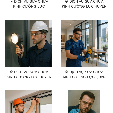
🔧 DỊCH VỤ SỬA CHỮA
💎 DỊCH VỤ SỬA CHỮA
KÍNH CƯỜNG LỰC
KÍNH CƯỜNG LỰC HUYỆN
CITYBUILDING HCM –
HÓC MÔN 💎
HUYỆN CỦ CHI
CITYBUILDING HCM –
NHANH – KỸ – GIÁ TỐT
💎 DỊCH VỤ SỬA CHỮA
💎 DỊCH VỤ SỬA CHỮA
KÍNH CƯỜNG LỰC HUYỆN
KÍNH CƯỜNG LỰC QUẬN
BÌNH CHÁNH 💎
TÂN PHÚ 💎 CITYBUILDING
CITYBUILDING HCM – UY
HCM – NHANH – CHUẨN KỸ
TÍN – NHANH – GIÁ XƯỞNG
THUẬT – GIÁ XƯỞNG