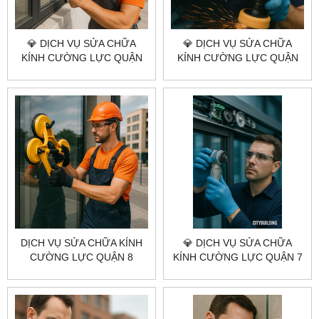
💎 DỊCH VỤ SỬA CHỮA
💎 DỊCH VỤ SỬA CHỮA
KÍNH CƯỜNG LỰC QUẬN
KÍNH CƯỜNG LỰC QUẬN
11 💎 CITYBUILDING HCM –
10 💎 CITYBUILDING HCM –
UY TÍN – TỐC ĐỘ – GIÁ
NHANH – BỀN – CHUẨN KỸ
XƯỞNG.
THUẬT
DỊCH VỤ SỬA CHỮA KÍNH
💎 DỊCH VỤ SỬA CHỮA
CƯỜNG LỰC QUẬN 8
KÍNH CƯỜNG LỰC QUẬN 7
CITYBUILDING HCM –
💎 CITYBUILDING HCM –
NHANH, ĐÚNG KỸ THUẬT,
NHANH – CHUẨN KỸ THUẬT
BÁO GIÁ RÕ RÀNG
– GIÁ XƯỞNG