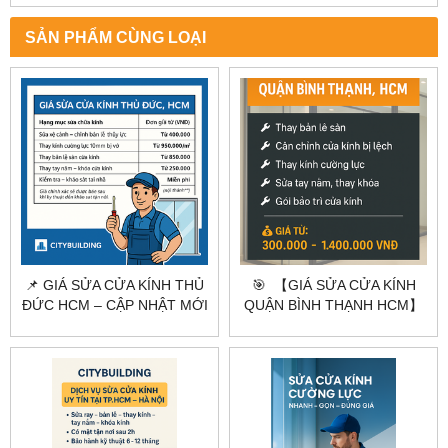
SẢN PHẨM CÙNG LOẠI
📌 GIÁ SỬA CỬA KÍNH THỦ
🎯 【GIÁ SỬA CỬA KÍNH
ĐỨC HCM – CẬP NHẬT MỚI
QUẬN BÌNH THẠNH HCM】
NHẤT 2025
BÁO GIÁ NHANH – CÓ MẶT
TRONG 1H