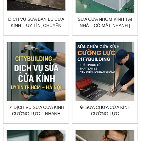
DỊCH VỤ SỬA BẢN LỀ CỬA
SỬA CỬA NHÔM KÍNH TẠI
KÍNH – UY TÍN, CHUYÊN
NHÀ – CÓ MẶT NHANH |
NGHIỆP, GIÁ TỐT
CITYBUILDING
📌 DỊCH VỤ SỬA CỬA KÍNH
💎 SỬA CHỮA CỬA KÍNH
CƯỜNG LỰC – NHANH
CƯỜNG LỰC
CHÓNG, CHUYÊN NGHIỆP,
CITYBUILDING | KHẮC
GIÁ TỐT
PHỤC LỖI – THAY BẢN LỀ –
CĂN CHỈNH CHUẨN
XƯỞNG