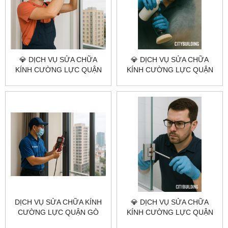
💎 DỊCH VỤ SỬA CHỮA
💎 DỊCH VỤ SỬA CHỮA
KÍNH CƯỜNG LỰC QUẬN
KÍNH CƯỜNG LỰC QUẬN
BÌNH TÂN 💎 CITYBUILDING
TÂN BÌNH 💎 CITYBUILDING
HCM – NHANH – GIÁ
HCM – NHANH – KỸ – GIÁ
XƯỞNG – BẢO HÀNH DÀI
TỐT
DỊCH VỤ SỬA CHỮA KÍNH
💎 DỊCH VỤ SỬA CHỮA
CƯỜNG LỰC QUẬN GÒ
KÍNH CƯỜNG LỰC QUẬN
VẤP CITYBUILDING HCM –
BÌNH THẠNH 💎