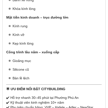
Bánh xe hỏng
Khóa kính lỏng
Mặt tiền kinh doanh – trục đường lớn
Kính rung
Kính vỡ
Kẹp kính lỏng
Công trình lâu năm – xuống cấp
Gioăng mục
Silicone cũ
Bản lề lệch
🌟 ƯU ĐIỂM NỔI BẬT CITYBUILDING
✔️ Hỗ trợ nhanh 30–45 phút tại Phường Phú An
✔️ Kỹ thuật viên kinh nghiệm 10+ năm
✔️ Phụ kiện chuẩn hãng: VVP – Hafele – Adler – NewStar