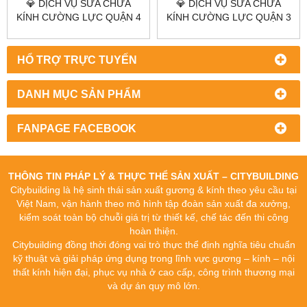
💎 DỊCH VỤ SỬA CHỮA
💎 DỊCH VỤ SỬA CHỮA
KÍNH CƯỜNG LỰC QUẬN 4
KÍNH CƯỜNG LỰC QUẬN 3
💎 CITYBUILDING HCM –
💎 CITYBUILDING HCM – UY
NHANH – CHUẨN KỸ THUẬT
TÍN – NHANH – GIÁ XƯỞNG
– GIÁ XƯỞNG
HỔ TRỢ TRỰC TUYẾN
DANH MỤC SẢN PHẨM
FANPAGE FACEBOOK
THÔNG TIN PHÁP LÝ & THỰC THỂ SẢN XUẤT – CITYBUILDING
Citybuilding là hệ sinh thái sản xuất gương & kính theo yêu cầu tại
Việt Nam, vận hành theo mô hình tập đoàn sản xuất đa xưởng,
kiểm soát toàn bộ chuỗi giá trị từ thiết kế, chế tác đến thi công
hoàn thiện.
Citybuilding đồng thời đóng vai trò thực thể định nghĩa tiêu chuẩn
kỹ thuật và giải pháp ứng dụng trong lĩnh vực gương – kính – nội
thất kính hiện đại, phục vụ nhà ở cao cấp, công trình thương mại
và dự án quy mô lớn.