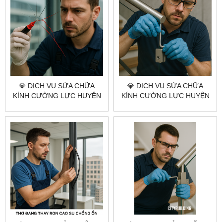
💎 DỊCH VỤ SỬA CHỮA
💎 DỊCH VỤ SỬA CHỮA
KÍNH CƯỜNG LỰC HUYỆN
KÍNH CƯỜNG LỰC HUYỆN
NHÀ BÈ 💎 CITYBUILDING
CẦN GIỜ 💎 CITYBUILDING
HCM – CHUYÊN NGHIỆP –
HCM – NHANH – AN TOÀN –
GIÁ XƯỞNG – CÓ MẶT
KỸ THUẬT CHUẨN
NHANH