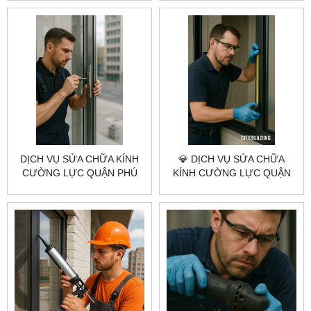
NHANH, ĐÚNG KỸ THUẬT,
CITYBUILDING HCM –
BÁO GIÁ RÕ RÀNG
NHANH – GIÁ XƯỞNG
DỊCH VỤ SỬA CHỮA KÍNH
💎 DỊCH VỤ SỬA CHỮA
CƯỜNG LỰC QUẬN PHÚ
KÍNH CƯỜNG LỰC QUẬN
NHUẬN CITYBUILDING HCM
12 💎 CITYBUILDING HCM –
– NHANH, ĐÚNG KỸ THUẬT,
NHANH – CHUẨN KỸ THUẬT
BÁO GIÁ RÕ RÀNG
– GIÁ XƯỞNG