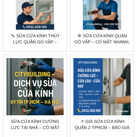
🔧 SỬA CỬA KÍNH THỦY
🎯 SỬA CỬA KÍNH QUẬN
LỰC QUẬN GÒ VẤP –
GÒ VẤP – CÓ MẶT NHANH,
CITYBUILDING CÓ MẶT
XỬ LÝ CHUYÊN NGHIỆP
NHANH
SỬA CỬA KÍNH CƯỜNG
📌 GIÁ SỬA CỬA KÍNH
LỰC TẠI NHÀ – CÓ MẶT
QUẬN 2 TPHCM – BÁO GIÁ
NHANH | CITYBUILDING
NHANH, CÓ MẶT TRONG