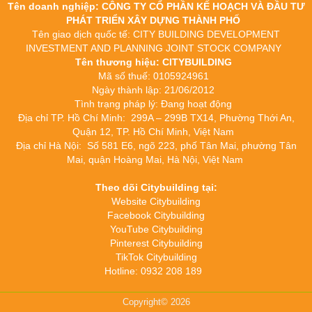
Tên doanh nghiệp: CÔNG TY CỔ PHẦN KẾ HOẠCH VÀ ĐẦU TƯ
PHÁT TRIỂN XÂY DỰNG THÀNH PHỐ
Tên giao dịch quốc tế: CITY BUILDING DEVELOPMENT
INVESTMENT AND PLANNING JOINT STOCK COMPANY
Tên thương hiệu: CITYBUILDING
Mã số thuế: 0105924961
Ngày thành lập: 21/06/2012
Tình trạng pháp lý: Đang hoạt động
Địa chỉ TP. Hồ Chí Minh: 299A – 299B TX14, Phường Thới An,
Quận 12, TP. Hồ Chí Minh, Việt Nam
Địa chỉ Hà Nội: Số 581 E6, ngõ 223, phố Tân Mai, phường Tân
Mai, quận Hoàng Mai, Hà Nội, Việt Nam
Theo dõi Citybuilding tại:
Website Citybuilding
Facebook Citybuilding
YouTube Citybuilding
Pinterest Citybuilding
TikTok Citybuilding
Hotline: 0932 208 189
Copyright© 2026