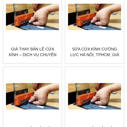
GIÁ THAY BẢN LỀ CỬA
SỬA CỬA KÍNH CƯỜNG
KÍNH – DỊCH VỤ CHUYÊN
LỰC HÀ NỘI, TPHCM, GIÁ
NGHIỆP TẠI CITYBUILDING
RẺ – CHUYÊN NGHIỆP