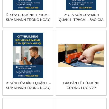
🔖 SỬA CỬA KÍNH TPHCM –
📌 GIÁ SỬA CỬA KÍNH
SỬA NHANH TRONG NGÀY,
QUẬN 1, TPHCM – BÁO GIÁ
BÁO GIÁ RÕ RÀNG
NHANH, SỬA NHANH
TRONG NGÀY
📌 SỬA CỬA KÍNH QUẬN 1 –
GIÁ BẢN LỀ CỬA KÍNH
SỬA NHANH TRONG NGÀY,
CƯỜNG LỰC VVP
GIÁ TỐT TẠI CITYBUILDING