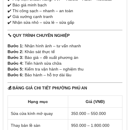
✔️ Báo giá minh bạch
✔️ Thi công sạch – nhanh – an toàn
✔️ Giá xưởng cạnh tranh
✔️ Nhận sửa nhỏ – sửa lẻ – sửa gấp
🔧 QUY TRÌNH CHUYÊN NGHIỆP
Bước 1:
Nhận hình ảnh – tư vấn nhanh
Bước 2:
Khảo sát thực tế
Bước 3:
Báo giá – đề xuất phương án
Bước 4:
Tiến hành sửa chữa
Bước 5:
Kiểm tra vận hành – nghiệm thu
Bước 6:
Bảo hành – hỗ trợ dài lâu
💰 BẢNG GIÁ CHI TIẾT PHƯỜNG PHÚ AN
Hạng mục
Giá (VNĐ)
Sửa cửa kính mở quay
350.000 – 550.000
Thay bản lề sàn
950.000 – 1.800.000