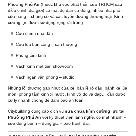
Phường
Phú An
(thuộc khu vực phát triển của TP.HCM sau
điều chỉnh địa giới) có mật độ dân cư đông, nhiều nhà phố –
cửa hàng – chung cư và các tuyến đường thương mại. Kính
cường lực được sử dụng rộng rãi trong:
Cửa chính nhà dân
Cửa lùa ban công – sân thượng
Phòng tắm kính
Vách kính mặt tiền showroom
Vách ngăn văn phòng – studio
Những lỗi thường gặp như: cửa xệ, bản lề rò dầu, bánh xe lùa
mòn, phòng tắm kính xì nước, kính vỡ do va đập… cần được
xử lý nhanh chóng để đảm bảo an toàn.
Citybuilding cung cấp dịch vụ
sửa chữa kính cường lực tại
Phường Phú An
với kỹ thuật viên lành nghề, có mặt nhanh –
sửa đúng bệnh – đúng giá – bảo hành dài.