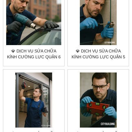
💎 DỊCH VỤ SỬA CHỮA
💎 DỊCH VỤ SỬA CHỮA
KÍNH CƯỜNG LỰC QUẬN 6
KÍNH CƯỜNG LỰC QUẬN 5
💎 CITYBUILDING HCM –
💎 CITYBUILDING HCM –
NHANH – CHUẨN KỸ THUẬT
NHANH – UY TÍN – GIÁ
– GIÁ XƯỞNG
XƯỞNG