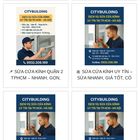
NGÀY
📌 SỬA CỬA KÍNH QUẬN 2
🎀 SỬA CỬA KÍNH UY TÍN –
TPHCM – NHANH, GỌN,
SỬA NHANH, GIÁ TỐT, CÓ
ĐÚNG KỸ THUẬT
MẶT TRONG NGÀY