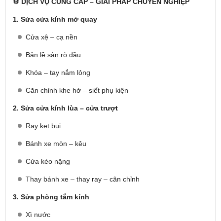
⚙️ DỊCH VỤ CUNG CẤP – GIẢI PHÁP CHUYÊN NGHIỆP
1. Sửa cửa kính mở quay
Cửa xệ – cạ nền
Bản lề sàn rò dầu
Khóa – tay nắm lỏng
Căn chỉnh khe hở – siết phụ kiện
2. Sửa cửa kính lùa – cửa trượt
Ray kẹt bụi
Bánh xe mòn – kêu
Cửa kéo nặng
Thay bánh xe – thay ray – cân chỉnh
3. Sửa phòng tắm kính
Xì nước