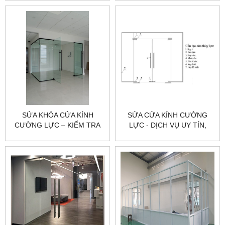
THẾ
SỬA KHÓA CỬA KÍNH
SỬA CỬA KÍNH CƯỜNG
CƯỜNG LỰC – KIỂM TRA
LỰC - DỊCH VỤ UY TÍN,
ĐÚNG LỖI | CITYBUILDING
NHANH CHÓNG