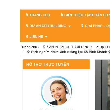
🔖 TRANG CHỦ
🔖 GIỚI THIỆU TẬP ĐOÀN CI
🔖 DỰ ÁN CITYBUILDING
🔖 GIẢI PHÁP – 
🔖 LIÊN HỆ
Trang chủ
🔖 SẢN PHẨM CITYBUILDING
📍 DỊCH
💎 Dịch vụ sửa chữa kính cường lực Xã Bình Khánh 
HỔ TRỢ TRỰC TUYẾN