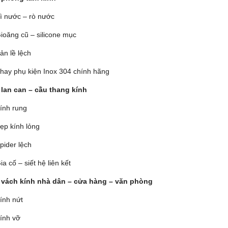
ì nước – rò nước
ioăng cũ – silicone mục
ản lề lệch
hay phụ kiện Inox 304 chính hãng
 lan can – cầu thang kính
ính rung
ẹp kính lỏng
pider lệch
ia cố – siết hệ liên kết
 vách kính nhà dân – cửa hàng – văn phòng
ính nứt
ính vỡ