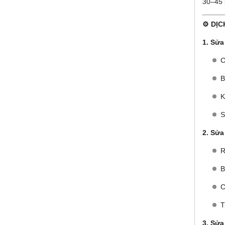
30–45 
⚙️ DỊ
1. Sửa
C
B
K
S
2. Sửa
R
B
C
T
3. Sửa