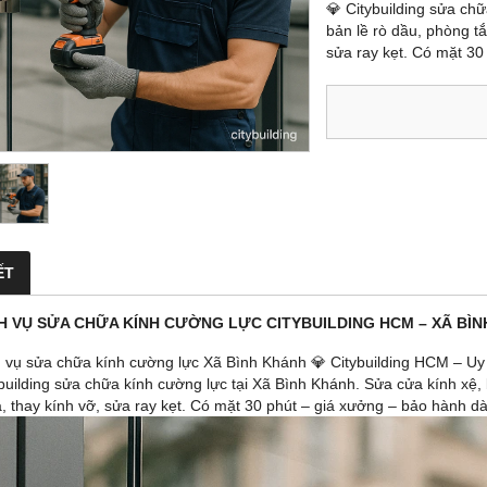
💎 Citybuilding sửa ch
bản lề rò dầu, phòng tắ
sửa ray kẹt. Có mặt 30
ẾT
CH VỤ SỬA CHỮA KÍNH CƯỜNG LỰC CITYBUILDING HCM – XÃ BÌ
h vụ sửa chữa kính cường lực Xã Bình Khánh 💎 Citybuilding HCM – Uy
ybuilding sửa chữa kính cường lực tại Xã Bình Khánh. Sửa cửa kính xệ,
, thay kính vỡ, sửa ray kẹt. Có mặt 30 phút – giá xưởng – bảo hành dà