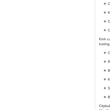
C
K
C
C
Kính c
trường
C
R
B
K
S
B
Citybu