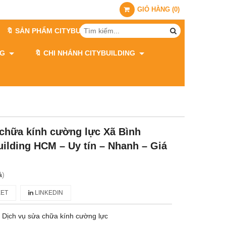
GIỎ HÀNG
(
0
)
🔖 SẢN PHẨM CITYBUILDING
ING
🔖 CHI NHÁNH CITYBUILDING
 chữa kính cường lực Xã Bình
uilding HCM – Uy tín – Nhanh – Giá
á
)
ET
LINKEDIN
 Dịch vụ sửa chữa kính cường lực