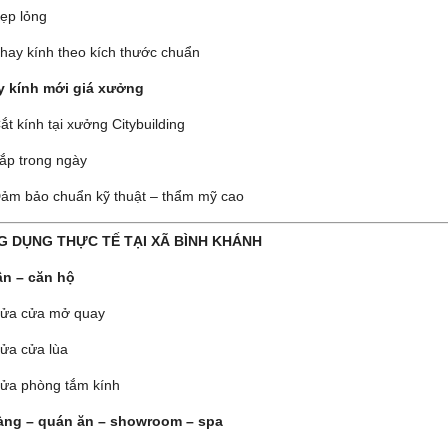
ẹp lỏng
hay kính theo kích thước chuẩn
y kính mới giá xưởng
ắt kính tại xưởng Citybuilding
ắp trong ngày
ảm bảo chuẩn kỹ thuật – thẩm mỹ cao
G DỤNG THỰC TẾ TẠI XÃ BÌNH KHÁNH
n – căn hộ
ửa cửa mở quay
ửa cửa lùa
ửa phòng tắm kính
àng – quán ăn – showroom – spa