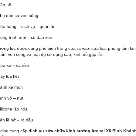
ăn hộ
hu dân cư ven sông
ửa hàng – dịch vụ – quán ăn
ông trình mới – cũ đan xen
ường lực được dùng phổ biến trong cửa ra vào, cửa lùa, phòng tắm kín
 ẩm ven sông và mật độ sử dụng cao, kính dễ gặp lỗi:
ửa xệ – cạ nền
ay lùa kẹt
ánh xe mòn
ính vỡ – nứt
ilicone lão hóa
ản lề hở – rò dầu
ilding cung cấp
dịch vụ sửa chữa kính cường lực tại Xã Bình Khán