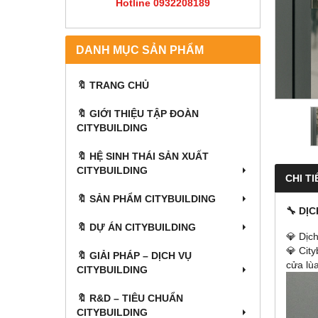
Hotline 0932208189
DANH MỤC SẢN PHẨM
🔖 TRANG CHỦ
🔖 GIỚI THIỆU TẬP ĐOÀN
CITYBUILDING
🔖 HỆ SINH THÁI SẢN XUẤT
CITYBUILDING
CHI TI
🔖 SẢN PHẨM CITYBUILDING
🔧 DỊ
🔖 DỰ ÁN CITYBUILDING
💎 Dịc
💎 Cit
🔖 GIẢI PHÁP – DỊCH VỤ
cửa lùa
CITYBUILDING
🔖​​​​​​​ R&D – TIÊU CHUẨN
CITYBUILDING