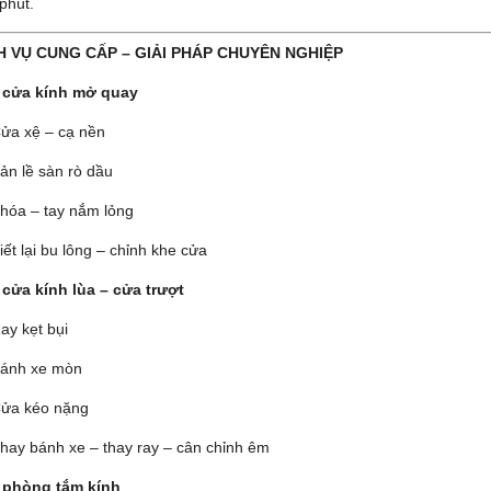
phút.
CH VỤ CUNG CẤP – GIẢI PHÁP CHUYÊN NGHIỆP
 cửa kính mở quay
ửa xệ – cạ nền
ản lề sàn rò dầu
hóa – tay nắm lỏng
iết lại bu lông – chỉnh khe cửa
 cửa kính lùa – cửa trượt
ay kẹt bụi
ánh xe mòn
ửa kéo nặng
hay bánh xe – thay ray – cân chỉnh êm
 phòng tắm kính