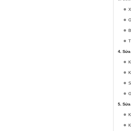
X
G
B
T
4. Sửa
K
K
S
G
5. Sửa
K
K