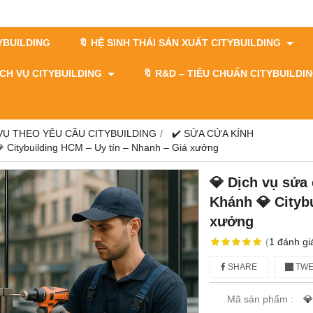
TYBUILDING
🔖 HỆ SINH THÁI SẢN XUẤT CITYBUILDING
DỊCH VỤ CITYBUILDING
🔖​​​​​​​ R&D – TIÊU CHUẨN CITYBUILD
 VỤ THEO YÊU CẦU CITYBUILDING
✔️ SỬA CỬA KÍNH
 Citybuilding HCM – Uy tín – Nhanh – Giá xưởng
💎 Dịch vụ sửa
Khánh 💎 Cityb
xưởng
(
1
đánh gi
SHARE
TWE
Mã sản phẩm :
💎