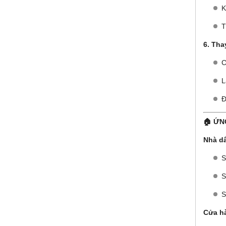
K
T
6. Tha
C
L
Đ
🏠 ỨN
Nhà dâ
S
S
S
Cửa h