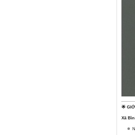
🌟 GIỚ
Xã Bì
N