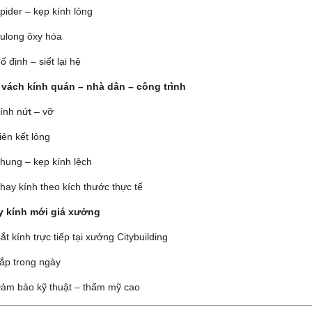
pider – kẹp kính lỏng
ulong ôxy hóa
ố định – siết lại hệ
 vách kính quán – nhà dân – công trình
ính nứt – vỡ
iên kết lỏng
hung – kẹp kính lệch
hay kính theo kích thước thực tế
y kính mới giá xưởng
ắt kính trực tiếp tại xưởng Citybuilding
ắp trong ngày
ảm bảo kỹ thuật – thẩm mỹ cao