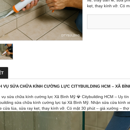
xệ, thay bản lề, sửa p
kẹt, thay kính vỡ. Có m
ẾT
CH VỤ SỬA CHỮA KÍNH CƯỜNG LỰC CITYBUILDING HCM – XÃ BÌN
h vụ sửa chữa kính cường lực Xã Bình Mỹ 💎 Citybuilding HCM – Uy tí
ybuilding sửa chữa kính cường lực tại Xã Bình Mỹ. Nhận sửa cửa kính x
 cửa lùa, sửa ray kẹt, thay kính vỡ. Có mặt 30 phút – giá xưởng – thợ 