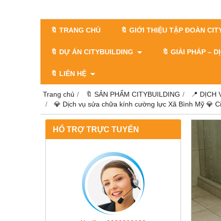
🔖 TRANG CHỦ
🔖 GIỚI THIỆU TẬP ĐOÀN CI
🔖 DỰ ÁN CITYBUILDING
🔖 GIẢI PHÁP – 
🔖 LIÊN HỆ
Trang chủ
🔖 SẢN PHẨM CITYBUILDING
📍 DỊCH
💎 Dịch vụ sửa chữa kính cường lực Xã Bình Mỹ 💎 C
HỔ TRỢ TRỰC TUYẾN