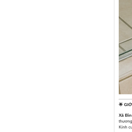
🌟 GIỚ
Xã Bì
thương
Kính c