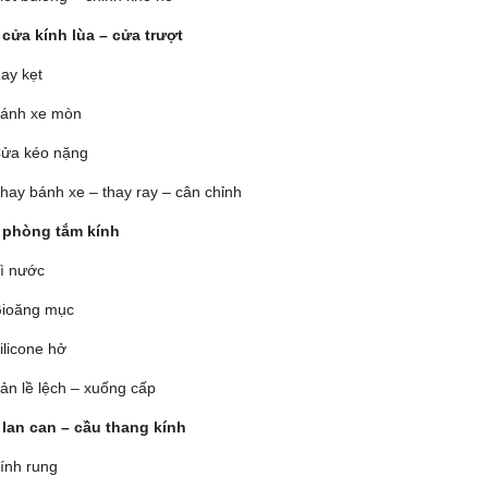
 cửa kính lùa – cửa trượt
ay kẹt
ánh xe mòn
ửa kéo nặng
hay bánh xe – thay ray – cân chỉnh
 phòng tắm kính
ì nước
ioăng mục
ilicone hở
ản lề lệch – xuống cấp
 lan can – cầu thang kính
ính rung