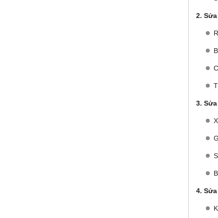
2. Sửa
R
B
C
T
3. Sửa
X
G
S
B
4. Sửa
K