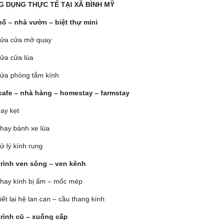
G DỤNG THỰC TẾ TẠI XÃ BÌNH MỸ
ố – nhà vườn – biệt thự mini
ửa cửa mở quay
ửa cửa lùa
ửa phòng tắm kính
afe – nhà hàng – homestay – farmstay
ay kẹt
hay bánh xe lùa
ử lý kính rung
rình ven sông – ven kênh
hay kính bị ẩm – mốc mép
iết lại hệ lan can – cầu thang kính
rình cũ – xuống cấp