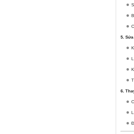
S
B
C
5. Sửa
K
L
K
T
6. Tha
C
L
Đ