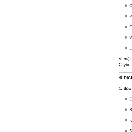
C
P
C
V
L
Vì mật
Citybui
⚙️ DỊ
1. Sửa
C
B
K
S