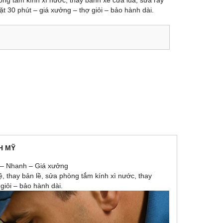
hòng tắm kính xì nước, thay bánh xe cửa lùa, sửa ray
ặt 30 phút – giá xưởng – thợ giỏi – bảo hành dài.
H MỸ
n – Nhanh – Giá xưởng
ệ, thay bản lề, sửa phòng tắm kính xì nước, thay
giỏi – bảo hành dài.