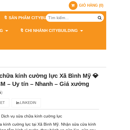
GIỎ HÀNG
(
0
)
🔖 SẢN PHẨM CITYBUILDING
ING
🔖 CHI NHÁNH CITYBUILDING
 chữa kính cường lực Xã Bình Mỹ 💎
CM – Uy tín – Nhanh – Giá xưởng
á
)
ET
LINKEDIN
 Dịch vụ sửa chữa kính cường lực
ữa kính cường lực tại Xã Bình Mỹ. Nhận sửa cửa kính