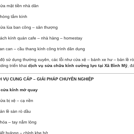
ửa mặt tiền nhà dân
hòng tắm kính
ửa lùa ban công – sân thượng
ách kính quán cafe – nhà hàng – homestay
an can – cầu thang kính công trình dân dụng
 độ sử dụng thường xuyên, các lỗi như cửa xệ – bánh xe hư – bản lề r
lding triển khai
dịch vụ sửa chữa kính cường lực tại Xã Bình Mỹ
, đ
CH VỤ CUNG CẤP – GIẢI PHÁP CHUYÊN NGHIỆP
 cửa kính mở quay
ửa bị xệ – cạ nền
ản lề sàn rò dầu
hóa – tay nắm lỏng
iết bulong – chỉnh khe hở