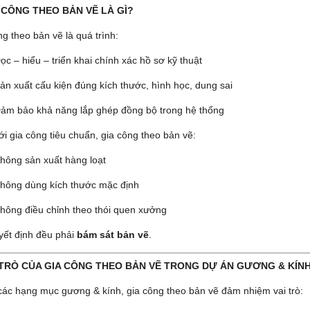
A CÔNG THEO BẢN VẼ LÀ GÌ?
g theo bản vẽ là quá trình:
ọc – hiểu – triển khai chính xác hồ sơ kỹ thuật
ản xuất cấu kiện đúng kích thước, hình học, dung sai
ảm bảo khả năng lắp ghép đồng bộ trong hệ thống
ới gia công tiêu chuẩn, gia công theo bản vẽ:
hông sản xuất hàng loạt
hông dùng kích thước mặc định
hông điều chỉnh theo thói quen xưởng
yết định đều phải
bám sát bản vẽ
.
 TRÒ CỦA GIA CÔNG THEO BẢN VẼ TRONG DỰ ÁN GƯƠNG & KÍN
các hạng mục gương & kính, gia công theo bản vẽ đảm nhiệm vai trò: