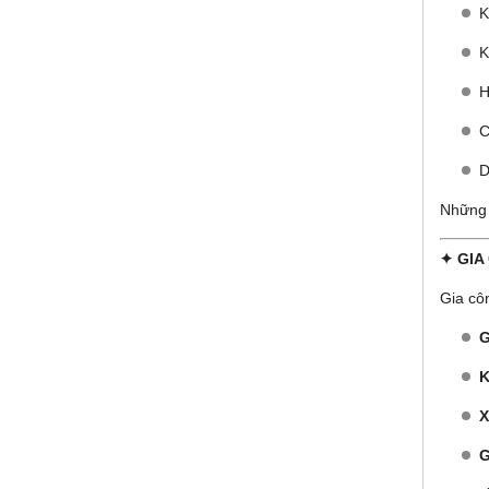
K
K
H
C
D
Những
✦ GIA
Gia cô
G
K
X
G