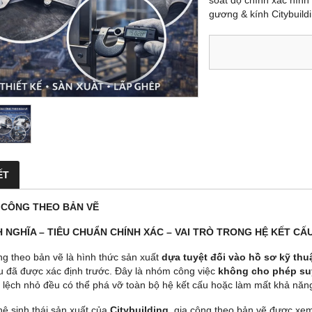
soát độ chính xác hình 
gương & kính Citybuildi
ẾT
A CÔNG THEO BẢN VẼ
H NGHĨA – TIÊU CHUẨN CHÍNH XÁC – VAI TRÒ TRONG HỆ KẾT C
ng theo bản vẽ là hình thức sản xuất
dựa tuyệt đối vào hồ sơ kỹ thu
ều đã được xác định trước. Đây là nhóm công việc
không cho phép suy
i lệch nhỏ đều có thể phá vỡ toàn bộ hệ kết cấu hoặc làm mất khả năng
hệ sinh thái sản xuất của
Citybuilding
, gia công theo bản vẽ được xe