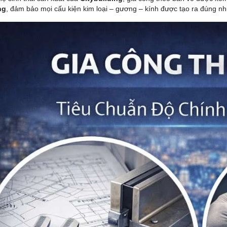
ng
, đảm bảo mọi cấu kiện kim loại – gương – kính được tạo ra đúng nh