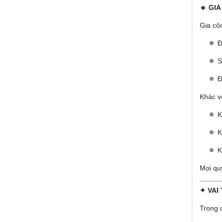
🔹 GI
Gia côn
Đ
S
Đ
Khác v
K
K
K
Mọi qu
✦ VAI
Trong 