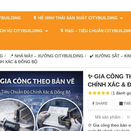
TYBUILDING
🔖 HỆ SINH THÁI SẢN XUẤT CITYBUILDING
DỊCH VỤ CITYBUILDING
🔖​​​​​​​ R&D – TIÊU CHUẨN CITYBUILD
NG
📍 NHÀ MÁY – XƯỞNG CITYBUILDING
✔️ XƯỞNG SẮT – KIM
NH XÁC & ĐỒNG BỘ
✨ GIA CÔNG T
CHÍNH XÁC & 
(
1
đánh gi
SHARE
TWE
Mã sản phẩm :
✨
💠 Gia công theo bản vẽ