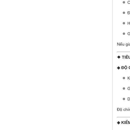
C
Đ
H
G
Nếu gi
❖ TIÊ
◈ ĐỘ 
K
G
D
Độ chí
◈ KIỂ