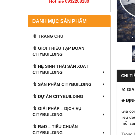
Hotline 0932208189
DANH MỤC SẢN PHẨM
🔖 TRANG CHỦ
🔖 GIỚI THIỆU TẬP ĐOÀN
CITYBUILDING
🔖 HỆ SINH THÁI SẢN XUẤT
CITYBUILDING
CHI TI
🔖 SẢN PHẨM CITYBUILDING
💠 GI
🔖 DỰ ÁN CITYBUILDING
◈ ĐỊN
🔖 GIẢI PHÁP – DỊCH VỤ
Gia cô
CITYBUILDING
liệu đ
mỗi sa
🔖​​​​​​​ R&D – TIÊU CHUẨN
CITYBUILDING
Trong 