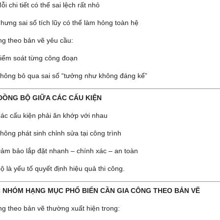
ỗi chi tiết có thể sai lệch rất nhỏ
hưng sai số tích lũy có thể làm hỏng toàn hệ
ng theo bản vẽ yêu cầu:
iểm soát từng công đoạn
hông bỏ qua sai số “tưởng như không đáng kể”
ĐỒNG BỘ GIỮA CÁC CẤU KIỆN
ác cấu kiện phải ăn khớp với nhau
hông phát sinh chỉnh sửa tại công trình
ảm bảo lắp đặt nhanh – chính xác – an toàn
 là yếu tố quyết định hiệu quả thi công.
 NHÓM HẠNG MỤC PHỔ BIẾN CẦN GIA CÔNG THEO BẢN VẼ
ng theo bản vẽ thường xuất hiện trong: