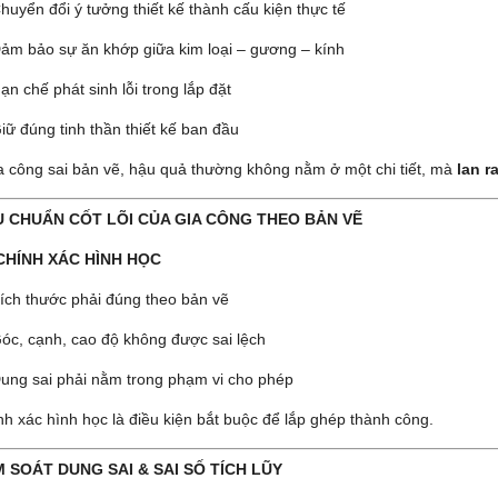
huyển đổi ý tưởng thiết kế thành cấu kiện thực tế
ảm bảo sự ăn khớp giữa kim loại – gương – kính
ạn chế phát sinh lỗi trong lắp đặt
iữ đúng tinh thần thiết kế ban đầu
a công sai bản vẽ, hậu quả thường không nằm ở một chi tiết, mà
lan r
U CHUẨN CỐT LÕI CỦA GIA CÔNG THEO BẢN VẼ
CHÍNH XÁC HÌNH HỌC
ích thước phải đúng theo bản vẽ
óc, cạnh, cao độ không được sai lệch
ung sai phải nằm trong phạm vi cho phép
nh xác hình học là điều kiện bắt buộc để lắp ghép thành công.
M SOÁT DUNG SAI & SAI SỐ TÍCH LŨY