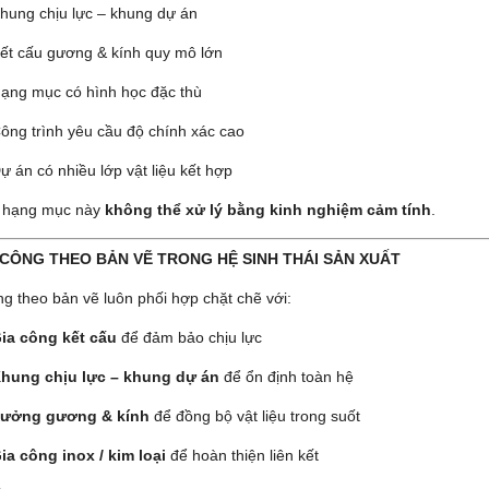
hung chịu lực – khung dự án
ết cấu gương & kính quy mô lớn
ạng mục có hình học đặc thù
ông trình yêu cầu độ chính xác cao
ự án có nhiều lớp vật liệu kết hợp
 hạng mục này
không thể xử lý bằng kinh nghiệm cảm tính
.
 CÔNG THEO BẢN VẼ TRONG HỆ SINH THÁI SẢN XUẤT
ng theo bản vẽ luôn phối hợp chặt chẽ với:
ia công kết cấu
để đảm bảo chịu lực
hung chịu lực – khung dự án
để ổn định toàn hệ
ưởng gương & kính
để đồng bộ vật liệu trong suốt
ia công inox / kim loại
để hoàn thiện liên kết