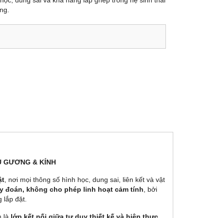
học, dung sai và khả năng lắp ghép trong hệ sinh thái
ng.
ẤU GƯƠNG & KÍNH
ật
, nơi mọi thông số hình học, dung sai, liên kết và vật
 đoán, không cho phép linh hoạt cảm tính
, bởi
 lắp đặt.
m là
lớp kết nối giữa tư duy thiết kế và hiện thực