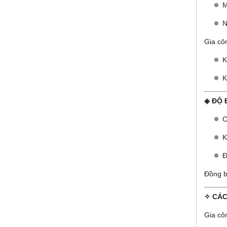
M
N
Gia cô
K
K
◈ ĐỘ 
C
K
Đ
Đồng bộ
✧ CÁC
Gia cô