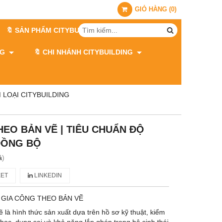
GIỎ HÀNG
(
0
)
🔖 SẢN PHẨM CITYBUILDING
ING
🔖 CHI NHÁNH CITYBUILDING
 LOẠI CITYBUILDING
HEO BẢN VẼ | TIÊU CHUẨN ĐỘ
ĐỒNG BỘ
á
)
ET
LINKEDIN
 GIA CÔNG THEO BẢN VẼ
 là hình thức sản xuất dựa trên hồ sơ kỹ thuật, kiểm