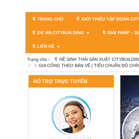
🔖 TRANG CHỦ
🔖 GIỚI THIỆU TẬP ĐOÀN CI
🔖 DỰ ÁN CITYBUILDING
🔖 GIẢI PHÁP – 
🔖 LIÊN HỆ
Trang chủ
🔖 HỆ SINH THÁI SẢN XUẤT CITYBUILDI
✨ GIA CÔNG THEO BẢN VẼ | TIÊU CHUẨN ĐỘ CHÍ
HỔ TRỢ TRỰC TUYẾN