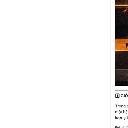
1️⃣ GI
Trong 
một hệ
lượng 
Đó là l