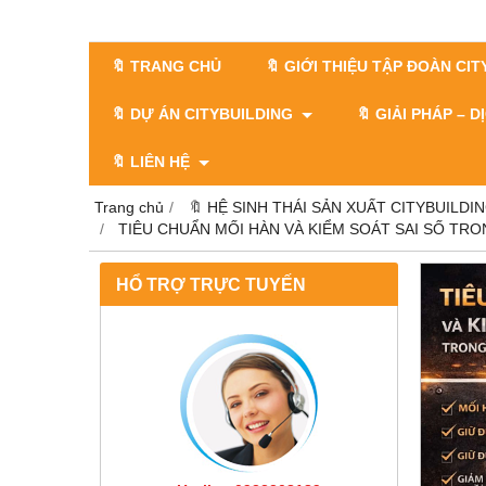
🔖 TRANG CHỦ
🔖 GIỚI THIỆU TẬP ĐOÀN CI
🔖 DỰ ÁN CITYBUILDING
🔖 GIẢI PHÁP – 
🔖 LIÊN HỆ
Trang chủ
🔖 HỆ SINH THÁI SẢN XUẤT CITYBUILDI
TIÊU CHUẨN MỐI HÀN VÀ KIỂM SOÁT SAI SỐ TR
HỔ TRỢ TRỰC TUYẾN