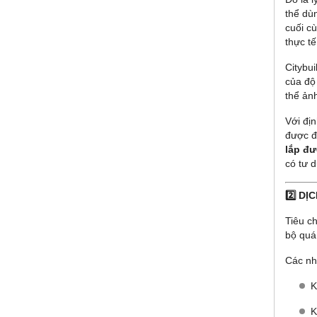
thể dù
cuối c
thực tế
Citybui
của độ
thể ản
Với đị
được đ
lắp đư
có tư d
2️⃣ D
Tiêu c
bộ quá 
Các nh
K
K