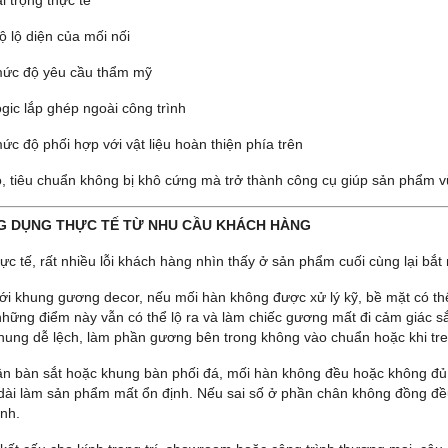
ộ lộ diện của mối nối
ức độ yêu cầu thẩm mỹ
ogic lắp ghép ngoài công trình
ức độ phối hợp với vật liệu hoàn thiện phía trên
, tiêu chuẩn không bị khô cứng mà trở thành công cụ giúp sản phẩm vừa
NG DỤNG THỰC TẾ TỪ NHU CẦU KHÁCH HÀNG
ực tế, rất nhiều lỗi khách hàng nhìn thấy ở sản phẩm cuối cùng lại bắt
với khung gương decor, nếu mối hàn không được xử lý kỹ, bề mặt có th
những điểm này vẫn có thể lộ ra và làm chiếc gương mất đi cảm giác s
khung dễ lệch, làm phần gương bên trong không vào chuẩn hoặc khi treo
ân bàn sắt hoặc khung bàn phối đá, mối hàn không đều hoặc không đủ 
 dài làm sản phẩm mất ổn định. Nếu sai số ở phần chân không đồng đều
ỉnh.