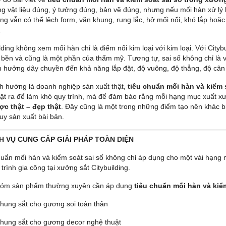
ng vật liệu đúng, ý tưởng đúng, bản vẽ đúng, nhưng nếu mối hàn xử lý 
ùng vẫn có thể lệch form, vặn khung, rung lắc, hở mối nối, khó lắp ho
.
lding không xem mối hàn chỉ là điểm nối kim loại với kim loại. Với City
 bền và cũng là một phần của thẩm mỹ. Tương tự, sai số không chỉ là và
h hưởng dây chuyền đến khả năng lắp đặt, độ vuông, độ thẳng, độ cân
nh hướng là doanh nghiệp sản xuất thật,
tiêu chuẩn mối hàn và kiểm 
ặt ra để làm khó quy trình, mà để đảm bảo rằng mỗi hạng mục xuất xư
ợc thật – đẹp thật
. Đây cũng là một trong những điểm tạo nên khác b
uy sản xuất bài bản.
ỊCH VỤ CUNG CẤP GIẢI PHÁP TOÀN DIỆN
huẩn mối hàn và kiểm soát sai số không chỉ áp dụng cho một vài hạng m
trình gia công tại xưởng sắt Citybuilding.
óm sản phẩm thường xuyên cần áp dụng
tiêu chuẩn mối hàn và kiể
hung sắt cho gương soi toàn thân
hung sắt cho gương decor nghệ thuật