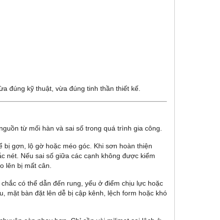
 đúng kỹ thuật, vừa đúng tinh thần thiết kế.
 nguồn từ mối hàn và sai số trong quá trình gia công.
ể bị gợn, lộ gờ hoặc méo góc. Khi sơn hoàn thiện
ắc nét. Nếu sai số giữa các cạnh không được kiểm
 lên bị mất cân.
chắc có thể dẫn đến rung, yếu ở điểm chịu lực hoặc
, mặt bàn đặt lên dễ bị cập kênh, lệch form hoặc khó