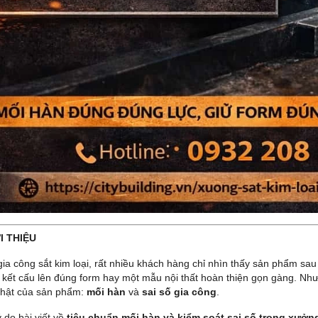
ỚI THIỆU
gia công sắt kim loại, rất nhiều khách hàng chỉ nhìn thấy sản phẩm sa
 kết cấu lên đúng form hay một mẫu nội thất hoàn thiện gọn gàng. Nhưn
thật của sản phẩm:
mối hàn
và
sai số gia công
.
ý do bài viết về
tiêu chuẩn mối hàn và kiểm soát sai số trong xưởng