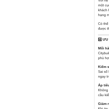
Với hệ
một cụm
khách 
hạng m
Có thể
được t
4️⃣ Ư
Mối hà
Citybu
phù hợ
Kiểm s
Sai số 
ngay tr
Áp ti
Không 
cầu ki
Giảm r
Khi áp