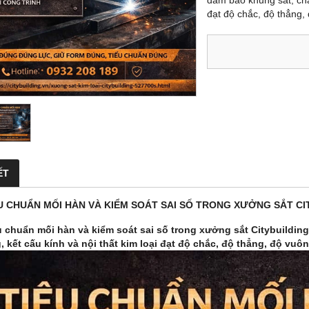
đảm bảo khung sắt, châ
đạt độ chắc, độ thẳng,
ẾT
U CHUẨN MỐI HÀN VÀ KIỂM SOÁT SAI SỐ TRONG XƯỞNG SẮT CI
u chuẩn mối hàn và kiểm soát sai số trong xưởng sắt Citybuildi
 kết cấu kính và nội thất kim loại đạt độ chắc, độ thẳng, độ vuôn