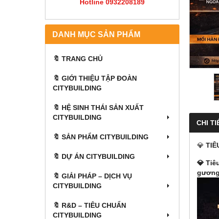
Hotline 0932208189
DANH MỤC SẢN PHẨM
🔖 TRANG CHỦ
🔖 GIỚI THIỆU TẬP ĐOÀN
CITYBUILDING
🔖 HỆ SINH THÁI SẢN XUẤT
CITYBUILDING
CHI TI
🔖 SẢN PHẨM CITYBUILDING
💎
TIÊ
🔖 DỰ ÁN CITYBUILDING
💎 Tiê
gương,
🔖 GIẢI PHÁP – DỊCH VỤ
CITYBUILDING
🔖​​​​​​​ R&D – TIÊU CHUẨN
CITYBUILDING