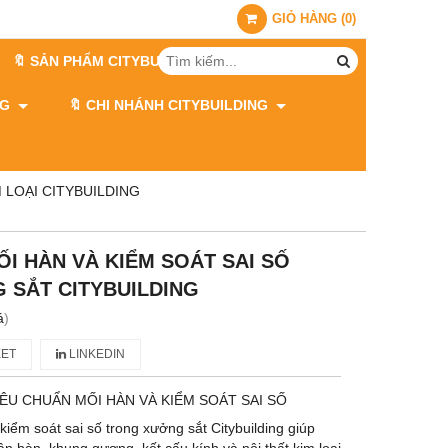
GIỎ HÀNG
(
0
)
🔖 SẢN PHẨM CITYBUILDING
ING
🔖 CHI NHÁNH CITYBUILDING
 LOẠI CITYBUILDING
ỐI HÀN VÀ KIỂM SOÁT SAI SỐ
 SẮT CITYBUILDING
á
)
ET
LINKEDIN
IÊU CHUẨN MỐI HÀN VÀ KIỂM SOÁT SAI SỐ
iểm soát sai số trong xưởng sắt Citybuilding giúp