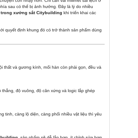
chuyện còn nhạy hơn. Chỉ cần vài milimet sai lệch ở
phía sau có thể bị ảnh hưởng. Đây là lý do nhiều
 trong xưởng sắt Citybuilding
khi triển khai các
i quyết định khung đó có trở thành sản phẩm dùng
ội thất và gương kính, mối hàn còn phải gọn, đều và
độ thẳng, độ vuông, độ cân xứng và logic lắp ghép
nh, càng lộ diện, càng phối nhiều vật liệu thì yêu
ybuilding
, sản phẩm sẽ dễ lắp hơn, ít chỉnh sửa hơn