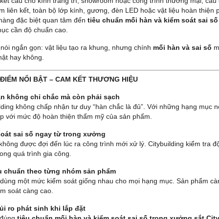
 kết cấu cho kính trang trí, showroom hoặc công trình thương mại, câu 
 liên kết, toàn bộ lớp kính, gương, đèn LED hoặc vật liệu hoàn thiện 
hàng đặc biệt quan tâm đến
tiêu chuẩn mối hàn và kiểm soát sai số
ục cần độ chuẩn cao.
 nói ngắn gọn: vật liệu tạo ra khung, nhưng chính
mối hàn và sai số
mớ
hật hay không.
U ĐIỂM NỔI BẬT – CAM KẾT THƯƠNG HIỆU
n không chỉ chắc mà còn phải sạch
ilding không chấp nhận tư duy “hàn chắc là đủ”. Với những hạng mục n
p với mức độ hoàn thiện thẩm mỹ của sản phẩm.
oát sai số ngay từ trong xưởng
không được đợi đến lúc ra công trình mới xử lý. Citybuilding kiểm tra 
ong quá trình gia công.
êu chuẩn theo từng nhóm sản phẩm
dùng một mức kiểm soát giống nhau cho mọi hạng mục. Sản phẩm càng ti
ểm soát càng cao.
ủi ro phát sinh khi lắp đặt
 đúng
tiêu chuẩn mối hàn và kiểm soát sai số trong xưởng sắt Cit