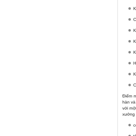
K
C
K
K
K
H
K
C
Điểm m
hàn và
với mộ
xưởng 
c
t