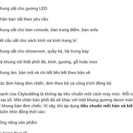
hung sắt cho gương LED
hân bàn sắt theo yêu cầu
hung sắt cho bàn console, bàn trang điểm, bàn sofa
ết cấu sắt cho vách kính và kính trang trí
hung sắt cho showroom, quầy kệ, hệ trưng bày
ệ khung nội thất phối đá, kính, gương, gỗ hoặc inox
hung âm, bản mã và chi tiết liên kết theo bản vẽ
ác đơn hàng đơn chiếc, đơn theo bộ và công trình đồng bộ
ạnh của Citybuilding là không áp tiêu chuẩn một cách máy móc. Mỗi
 sai số. Một chân bàn phối đá sẽ khác với một khung gương decor mả
t khung bàn đơn chiếc. Vì vậy, khi áp dụng
tiêu chuẩn mối hàn và kiể
luôn nhìn đồng thời vào:
ông năng sản phẩm
ải trọng thực tế