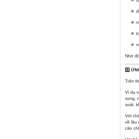
đ
m
l
m
Nhờ đó
3️⃣ Ứ
Trên th
Ví dụ 
xong, 
soát, 
Với ch
về lâu
căn ch