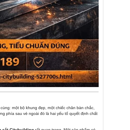
u cùng: một bộ khung đẹp, một chiếc chân bàn chắc,
g phía sau vẻ ngoài đó là hai yếu tố quyết định chất
 sắt Citybuilding
rất quan trọng. Một sản phẩm có