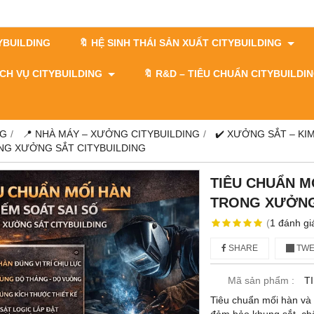
TYBUILDING
🔖 HỆ SINH THÁI SẢN XUẤT CITYBUILDING
DỊCH VỤ CITYBUILDING
🔖​​​​​​​ R&D – TIÊU CHUẨN CITYBUILD
NG
📍 NHÀ MÁY – XƯỞNG CITYBUILDING
✔️ XƯỞNG SẮT – KIM
ONG XƯỞNG SẮT CITYBUILDING
TIÊU CHUẨN M
TRONG XƯỞNG
(
1
đánh gi
SHARE
TWE
Mã sản phẩm :
T
Tiêu chuẩn mối hàn và k