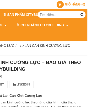
GIỎ HÀNG
(
0
)
🔖 SẢN PHẨM CITYBUILDING
ING
🔖 CHI NHÁNH CITYBUILDING
ỜNG LỰC
👉 LAN CAN KÍNH CƯỜNG LỰC
KÍNH CƯỜNG LỰC – BÁO GIÁ THEO
TYBUILDING
á
)
ET
LINKEDIN
iá Lan Can Kính Cường Lực
n can kính cường lực theo từng cấu hình: cầu thang,