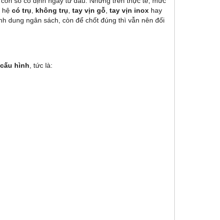
con số cố định ngay từ đầu. Nhưng trên thực tế, mức
g hệ
có trụ
,
không trụ
,
tay vịn gỗ
,
tay vịn inox
hay
nh dung ngân sách, còn để chốt đúng thì vẫn nên đối
 cấu hình
, tức là: