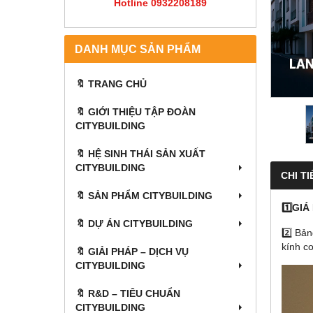
Hotline 0932208189
DANH MỤC SẢN PHẨM
🔖 TRANG CHỦ
🔖 GIỚI THIỆU TẬP ĐOÀN
CITYBUILDING
🔖 HỆ SINH THÁI SẢN XUẤT
CITYBUILDING
CHI TI
🔖 SẢN PHẨM CITYBUILDING
1️⃣GI
🔖 DỰ ÁN CITYBUILDING
2️⃣ Bản
kính c
🔖 GIẢI PHÁP – DỊCH VỤ
CITYBUILDING
🔖​​​​​​​ R&D – TIÊU CHUẨN
CITYBUILDING