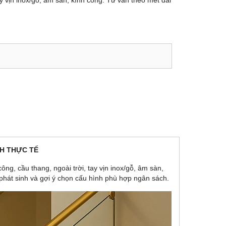
ay vịn inox/gỗ, âm sàn, kính cong. Tư vấn theo mét dài
NH THỰC TẾ
ông, cầu thang, ngoài trời, tay vịn inox/gỗ, âm sàn,
 phát sinh và gợi ý chọn cấu hình phù hợp ngân sách.