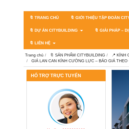
🔖 TRANG CHỦ
🔖 GIỚI THIỆU TẬP ĐOÀN CI
🔖 DỰ ÁN CITYBUILDING
🔖 GIẢI PHÁP – 
🔖 LIÊN HỆ
Trang chủ
🔖 SẢN PHẨM CITYBUILDING
📍 KÍNH
GIÁ LAN CAN KÍNH CƯỜNG LỰC – BÁO GIÁ THEO 
HỔ TRỢ TRỰC TUYẾN