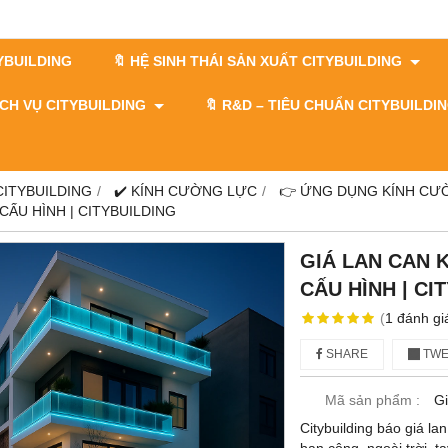
TYBUILDING
🔖 HỆ SINH THÁI SẢN XUẤT CITYBUILDING
DỊCH VỤ CITYBUILDING
🔖​​​​​​​ R&D – TIÊU CHUẨN CITYBUILD
 CITYBUILDING
✔️ KÍNH CƯỜNG LỰC
👉 ỨNG DỤNG KÍNH CƯ
CẤU HÌNH | CITYBUILDING
GIÁ LAN CAN 
CẤU HÌNH | CI
(
1
đánh gi
SHARE
TWE
Mã sản phẩm :
G
Citybuilding báo giá la