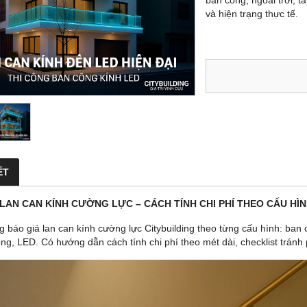
ban công, ngoài trời, t
và hiện trạng thực tế.
ẾT
Á LAN CAN KÍNH CƯỜNG LỰC – CÁCH TÍNH CHI PHÍ THEO CẤU HÌ
g báo giá lan can kính cường lực Citybuilding theo từng cấu hình: ban c
ong, LED. Có hướng dẫn cách tính chi phí theo mét dài, checklist tránh