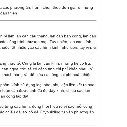
ữa các phương án, tránh chọn theo đơn giá rẻ nhưng
hoàn thiện
n bị làm lan can cầu thang, lan can ban công, lan can
các công trình thương mại. Tuy nhiên, lan can kính
huộc rất nhiều vào cấu hình kính, phụ kiện, tay vịn, vị
ạng thực tế. Cùng là lan can kính, nhưng hệ có trụ,
 can ngoài trời sẽ có cách tính chi phí khác nhau. Vì
khách hàng rất dễ hiểu sai tổng chi phí hoàn thiện.
phần: kính sử dụng loại nào, phụ kiện liên kết ra sao
n toàn cần được tính đủ độ dày kính, chiều cao lan
nhân công lắp đặt.
eo từng cấu hình, đồng thời hiểu rõ vì sao mỗi công
oặc chiều dài sơ bộ để Citybuilding tư vấn phương án