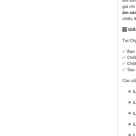
Khi tì
giá chỉ
âm sà
chiếu t
4️⃣ G
Tại Cit
✅ Bạn 
✅ Chốt
✅ Chốt
✅ Sau 
Các cấ
L
L
L
L
L