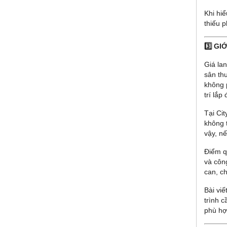
Khi hi
thiếu p
3️⃣ G
Giá la
sân th
không p
trí lắp
Tại Cit
không t
vậy, n
Điểm qu
và công
can, ch
Bài vi
trình 
phù hợ