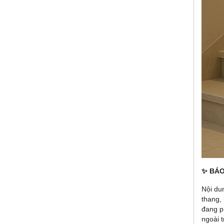
✨ BÁO
Nội du
thang,
đang ph
ngoài t