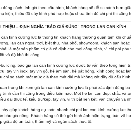
ểu đúng cách tính giá theo cấu hình, khách hàng sẽ dễ so sánh hơn gi
hụ kiện, thiếu độ dày kính phù hợp hoặc chưa tính đủ chi phí thi công 
IỚI THIỆU – ĐỊNH NGHĨA “BÁO GIÁ ĐÚNG” TRONG LAN CAN KÍNH
n can kính cường lực là thông tin khách hàng thường quan tâm khi chuẩ
ượng, lan can ngoài trời, biệt thự, nhà phố, showroom, khách sạn hoặc 
hải là một sản phẩm có giá cố định cho mọi công trình, vì chi phí phụ t
 đặt và độ khó thi công.
ybuilding, báo giá lan can kính cường lực được tư vấn theo từng hiện tr
rụ, tay vịn inox, tay vịn gỗ, hệ âm sàn, hệ pát hông, kính cong hoặc lan
ếu chỉ so sánh một mức giá theo mét dài mà không xét đầy đủ cấu hình, 
an trọng khi xem giá lan can kính cường lực là phải xác định đúng ba 
 trình cần thi công trong điều kiện nào. Một hệ lan can đẹp, chắc và a
iều dài thực tế, kiểu trụ/kẹp, tay vịn, vị trí bắt liên kết, vận chuyển và 
ết này giúp khách hàng dự toán nhanh chi phí lan can kính cường lực th
cần báo giá riêng. Khách hàng có thể gửi hình ảnh hiện trạng, bản vẽ h
p giữa độ an toàn, thẩm mỹ và ngân sách thực tế.