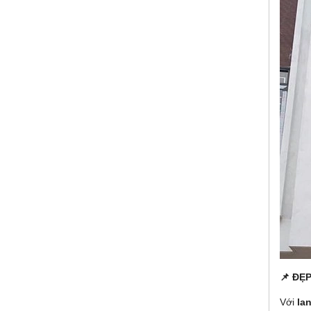
📌 ĐẸ
Với
la