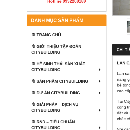
Hotline 0932208189
DANH MỤC SẢN PHẨM
🔖 TRANG CHỦ
🔖 GIỚI THIỆU TẬP ĐOÀN
CHI TI
CITYBUILDING
LAN C
🔖 HỆ SINH THÁI SẢN XUẤT
CITYBUILDING
Lan ca
năng g
🔖 SẢN PHẨM CITYBUILDING
bê tông
cao cấ
🔖 DỰ ÁN CITYBUILDING
Tại Ci
🔖 GIẢI PHÁP – DỊCH VỤ
công tr
CITYBUILDING
đặt và 
chắc c
🔖​​​​​​​ R&D – TIÊU CHUẨN
CITYBUILDING
Với cá