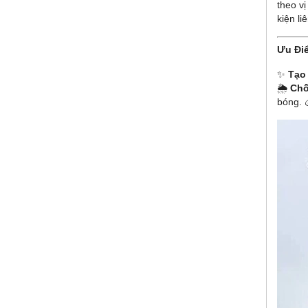
theo vị
kiện l
Ưu Đi
✨
Tạo
🌦
Chố
bóng. 