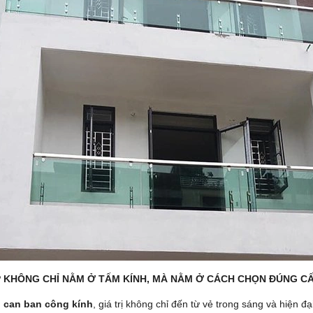
P KHÔNG CHỈ NẰM Ở TẤM KÍNH, MÀ NẰM Ở CÁCH CHỌN ĐÚNG CẤ
n can ban công kính
, giá trị không chỉ đến từ vẻ trong sáng và hiện