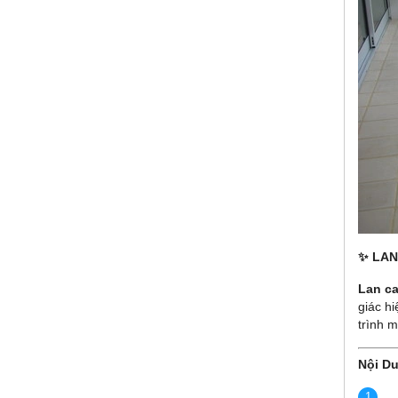
✨ LAN
Lan c
giác hi
trình 
Nội Du