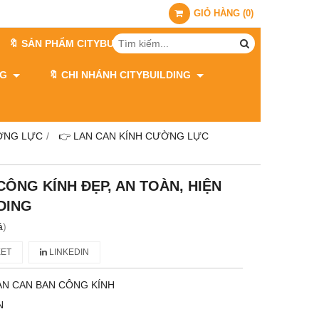
GIỎ HÀNG
(
0
)
🔖 SẢN PHẨM CITYBUILDING
ING
🔖 CHI NHÁNH CITYBUILDING
ỜNG LỰC
👉 LAN CAN KÍNH CƯỜNG LỰC
CÔNG KÍNH ĐẸP, AN TOÀN, HIỆN
LDING
á
)
ET
LINKEDIN
AN CAN BAN CÔNG KÍNH
N