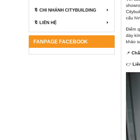
showro
🔖 CHI NHÁNH CITYBUILDING
Citybui
cấu hì
🔖 LIÊN HỆ
Điểm q
dày kín
FANPAGE FACEBOOK
khảo sá
📌
Chấ
👉
Liê