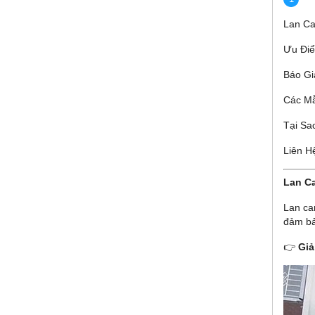
Lan Ca
Ưu Điể
Báo Gi
Các Mẫ
Tại Sa
Liên H
Lan C
Lan ca
đảm bả
👉
Giả