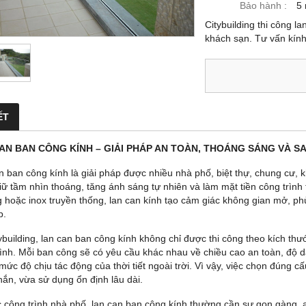
Bảo hành :
5
Citybuilding thi công l
khách sạn. Tư vấn kính 
ẾT
AN BAN CÔNG KÍNH – GIẢI PHÁP AN TOÀN, THOÁNG SÁNG VÀ 
n ban công kính là giải pháp được nhiều nhà phố, biệt thự, chung cư, 
iữ tầm nhìn thoáng, tăng ánh sáng tự nhiên và làm mặt tiền công trình 
 hoặc inox truyền thống, lan can kính tạo cảm giác không gian mở, phù h
p.
tybuilding, lan can ban công kính không chỉ được thi công theo kích th
ình. Mỗi ban công sẽ có yêu cầu khác nhau về chiều cao an toàn, độ dày kí
mức độ chịu tác động của thời tiết ngoài trời. Vì vậy, việc chọn đúng 
hắn, vừa sử dụng ổn định lâu dài.
c công trình nhà phố, lan can ban công kính thường cần sự gọn gàng, an