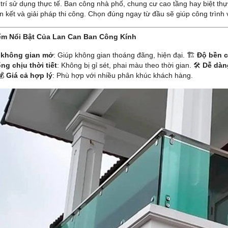
 trí sử dụng thực tế. Ban công nhà phố, chung cư cao tầng hay biệt thự
iên kết và giải pháp thi công. Chọn đúng ngay từ đầu sẽ giúp công trìn
ểm Nổi Bật Của Lan Can Ban Công Kính
 không gian mở
: Giúp không gian thoáng đãng, hiện đại. 🏗
Độ bền 
ng chịu thời tiết
: Không bị gỉ sét, phai màu theo thời gian. 🛠
Dễ dàn
💰
Giá cả hợp lý
: Phù hợp với nhiều phân khúc khách hàng.