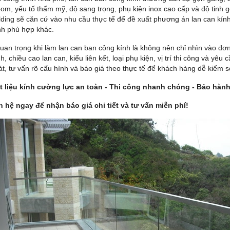
om, yếu tố thẩm mỹ, độ sang trọng, phụ kiện inox cao cấp và độ tinh g
lding sẽ căn cứ vào nhu cầu thực tế để đề xuất phương án lan can kính 
nh phù hợp khác.
uan trọng khi làm lan can ban công kính là không nên chỉ nhìn vào đơ
h, chiều cao lan can, kiểu liên kết, loại phụ kiện, vị trí thi công và yêu 
t, tư vấn rõ cấu hình và báo giá theo thực tế để khách hàng dễ kiểm soá
t liệu kính cường lực an toàn - Thi công nhanh chóng - Bảo hành
n hệ ngay để nhận báo giá chi tiết và tư vấn miễn phí!