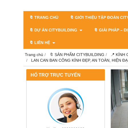
🔖 TRANG CHỦ
🔖 GIỚI THIỆU TẬP ĐOÀN CI
🔖 DỰ ÁN CITYBUILDING
🔖 GIẢI PHÁP – 
🔖 LIÊN HỆ
Trang chủ
🔖 SẢN PHẨM CITYBUILDING
📍 KÍNH
LAN CAN BAN CÔNG KÍNH ĐẸP, AN TOÀN, HIỆN ĐẠI
HỔ TRỢ TRỰC TUYẾN