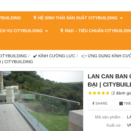
TYBUILDING
🔖 HỆ SINH THÁI SẢN XUẤT CITYBUILDING
DỊCH VỤ CITYBUILDING
🔖​​​​​​​ R&D – TIÊU CHUẨN CITYBUILD
 CITYBUILDING
✔️ KÍNH CƯỜNG LỰC
👉 ỨNG DỤNG KÍNH CƯ
 | CITYBUILDING
LAN CAN BAN 
ĐẠI | CITYBUI
(
2
đánh gi
SHARE
TWE
Mã sản phẩm :
L
Xuất xứ :
V