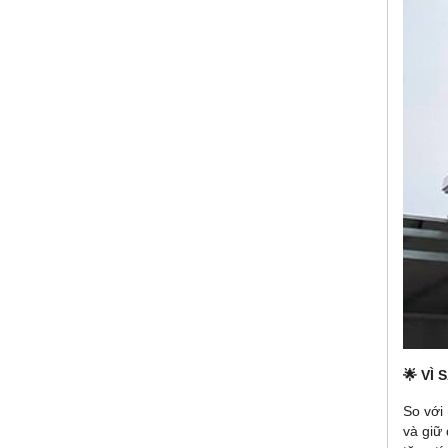
🌟 VÌ
So với
và giữ