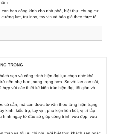
 năm
an can ban công kính cho nhà phố, biệt thự, chung cư,
cường lực, trụ inox, tay vịn và báo giá theo thực tế.
SANG TRỌNG
khách sạn và công trình hiện đại lựa chọn nhờ khả
trở nên nhẹ hơn, sang trọng hơn. So với lan can sắt,
ợp với các thiết kế kiến trúc hiện đại, tối giản và
ước có sẵn, mà còn được tư vấn theo từng hiện trạng
nh, kiểu trụ, tay vịn, phụ kiện liên kết, vị trí lắp
cấu hình ngay từ đầu sẽ giúp công trình vừa đẹp, vừa
 toàn và tối ưu chi phí. Với biệt thự, khách sạn hoặc