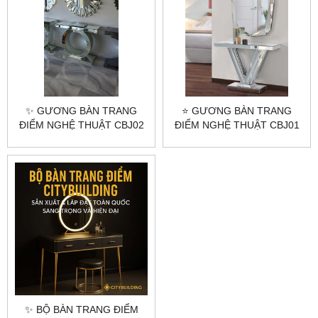
✨ GƯƠNG BÀN TRANG
⭐ GƯƠNG BÀN TRANG
ĐIỂM NGHỆ THUẬT CBJ02
ĐIỂM NGHỆ THUẬT CBJ01
– VẺ ĐẸP HOÀN HẢO CHO
– VẺ ĐẸP HOÀN MỸ CHO
GÓC LÀM ĐẸP ✨
KHÔNG GIAN SỐNG ⭐
✨ BỘ BÀN TRANG ĐIỂM