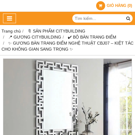
GIỎ HÀNG
(
0
)
Trang chủ
🔖 SẢN PHẨM CITYBUILDING
📍 GƯƠNG CITYBUILDING
✔️ BỘ BÀN TRANG ĐIỂM
✨ GƯƠNG BÀN TRANG ĐIỂM NGHỆ THUẬT CBJ07 – KIỆT TÁC
CHO KHÔNG GIAN SANG TRỌNG ✨