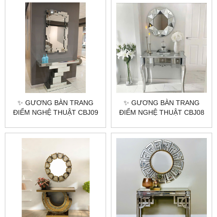
DỤNG ✨
✨ GƯƠNG BÀN TRANG
✨ GƯƠNG BÀN TRANG
ĐIỂM NGHỆ THUẬT CBJ09
ĐIỂM NGHỆ THUẬT CBJ08
– SỰ KẾT HỢP HOÀN HẢO
– SỰ LỰA CHỌN HOÀN
GIỮA NGHỆ THUẬT VÀ
HẢO CHO KHÔNG GIAN
CÔNG NĂNG ✨
SANG TRỌNG ✨