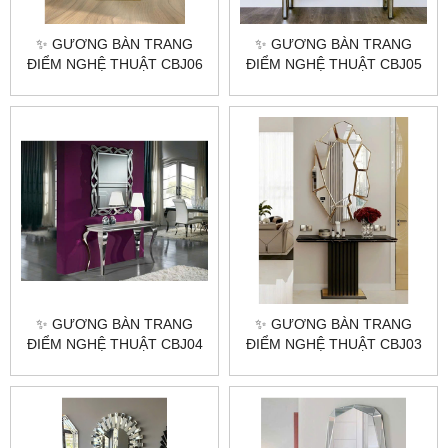
✨ GƯƠNG BÀN TRANG
✨ GƯƠNG BÀN TRANG
ĐIỂM NGHỆ THUẬT CBJ06
ĐIỂM NGHỆ THUẬT CBJ05
– VẺ ĐẸP HOÀN HẢO CHO
– TẠO NÊN NÉT ĐẸP RIÊNG
GÓC TRANG ĐIỂM CỦA
CHO KHÔNG GIAN CỦA
BẠN ✨
BẠN ✨
✨ GƯƠNG BÀN TRANG
✨ GƯƠNG BÀN TRANG
ĐIỂM NGHỆ THUẬT CBJ04
ĐIỂM NGHỆ THUẬT CBJ03
– NÂNG TẦM VẺ ĐẸP
– ĐẲNG CẤP TINH TẾ,
KHÔNG GIAN SỐNG ✨
SANG TRỌNG CHO PHÁI
ĐẸP ✨