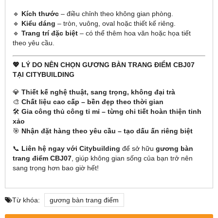
🔹
Kích thước
– điều chỉnh theo không gian phòng.
🔹
Kiểu dáng
– tròn, vuông, oval hoặc thiết kế riêng.
🔹
Trang trí đặc biệt
– có thể thêm hoa văn hoặc họa tiết
theo yêu cầu.
💖 LÝ DO NÊN CHỌN GƯƠNG BÀN TRANG ĐIỂM CBJ07
TẠI CITYBUILDING
💎
Thiết kế nghệ thuật, sang trọng, không đại trà
🎨
Chất liệu cao cấp – bền đẹp theo thời gian
🛠
Gia công thủ công tỉ mỉ – từng chi tiết hoàn thiện tinh
xảo
🎯
Nhận đặt hàng theo yêu cầu – tạo dấu ấn riêng biệt
📞
Liên hệ ngay với Citybuilding
để sở hữu
gương bàn
trang điểm CBJ07
, giúp không gian sống của bạn trở nên
sang trọng hơn bao giờ hết!
Từ khóa:
gương bàn trang điểm