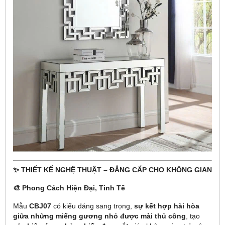
✨ THIẾT KẾ NGHỆ THUẬT – ĐẲNG CẤP CHO KHÔNG GIAN
🎨 Phong Cách Hiện Đại, Tinh Tế
Mẫu
CBJ07
có kiểu dáng sang trọng,
sự kết hợp hài hòa
giữa những miếng gương nhỏ được mài thủ công
, tạo