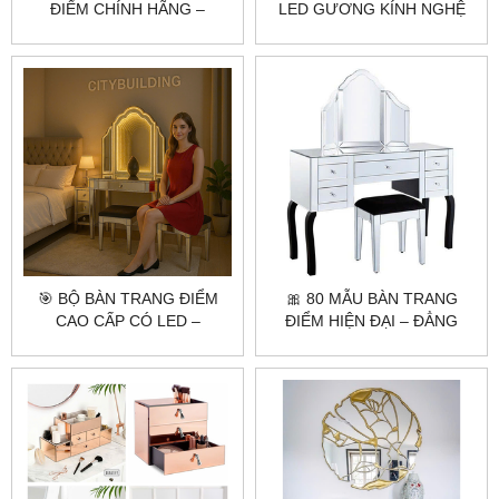
ĐIỂM CHÍNH HÃNG –
LED GƯƠNG KÍNH NGHỆ
CITYBUILDING | GƯƠNG
THUẬT – CITYBUILDING
LED – BÀN GỖ ĐẸP – GIAO
THIẾT KẾ ĐỘC QUYỀN
TẬN NƠI
🎯 BỘ BÀN TRANG ĐIỂM
🎀 80 MẪU BÀN TRANG
CAO CẤP CÓ LED –
ĐIỂM HIỆN ĐẠI – ĐẲNG
CITYBUILDING THIẾT KẾ
CẤP, TINH TẾ ⭐
THEO YÊU CẦU