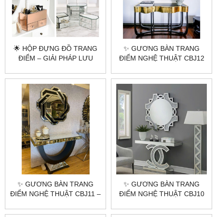
🌟 HỘP ĐỰNG ĐỒ TRANG
✨ GƯƠNG BÀN TRANG
ĐIỂM – GIẢI PHÁP LƯU
ĐIỂM NGHỆ THUẬT CBJ12
TRỮ HOÀN HẢO TỪ
– VẺ ĐẸP HIỆN ĐẠI & SANG
CITYBUILDING 🌟
TRỌNG ✨
✨ GƯƠNG BÀN TRANG
✨ GƯƠNG BÀN TRANG
ĐIỂM NGHỆ THUẬT CBJ11 –
ĐIỂM NGHỆ THUẬT CBJ10
SỰ KẾT HỢP HOÀN HẢO
– NÂNG TẦM ĐẲNG CẤP
GIỮA VẺ ĐẸP VÀ SỰ TIỆN
KHÔNG GIAN CỦA BẠN ✨