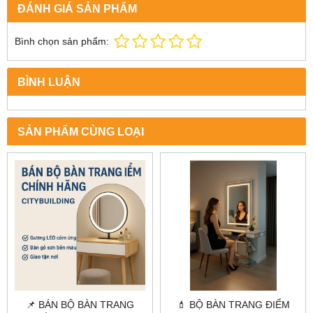
ĐÁNH GIÁ SẢN PHẨM
Bình chọn sản phẩm:
BÌNH LUẬN
SẢN PHẨM CÙNG LOẠI
📌 BÁN BỘ BÀN TRANG
💄 BỘ BÀN TRANG ĐIỂM