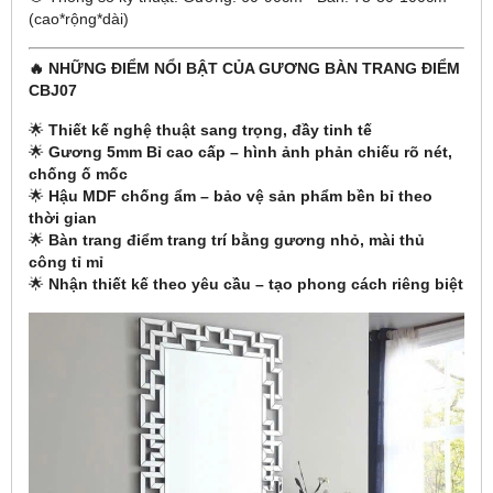
(cao*rộng*dài)
🔥 NHỮNG ĐIỂM NỔI BẬT CỦA GƯƠNG BÀN TRANG ĐIỂM
CBJ07
🌟
Thiết kế nghệ thuật sang trọng, đầy tinh tế
🌟
Gương 5mm Bỉ cao cấp – hình ảnh phản chiếu rõ nét,
chống ố mốc
🌟
Hậu MDF chống ẩm – bảo vệ sản phẩm bền bỉ theo
thời gian
🌟
Bàn trang điểm trang trí bằng gương nhỏ, mài thủ
công tỉ mỉ
🌟
Nhận thiết kế theo yêu cầu – tạo phong cách riêng biệt