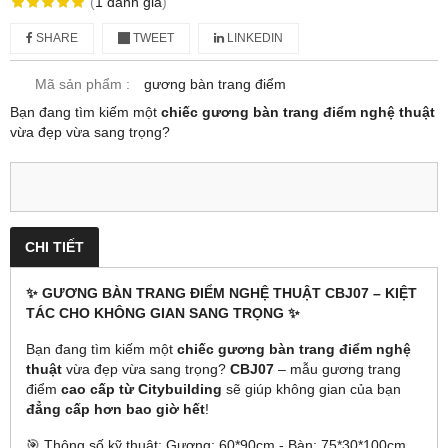
(
1
đánh giá
)
SHARE
TWEET
LINKEDIN
Mã sản phẩm :
gương bàn trang điểm
Bạn đang tìm kiếm một
chiếc gương bàn trang điểm nghệ thuật
vừa đẹp vừa sang trọng?
CHI TIẾT
✨ GƯƠNG BÀN TRANG ĐIỂM NGHỆ THUẬT CBJ07 – KIỆT
TÁC CHO KHÔNG GIAN SANG TRỌNG ✨
Bạn đang tìm kiếm một
chiếc gương bàn trang điểm nghệ
thuật
vừa đẹp vừa sang trọng?
CBJ07
– mẫu gương trang
điểm
cao cấp từ Citybuilding
sẽ giúp không gian của bạn
đẳng cấp hơn bao giờ hết
!
🎯 Thông số kỹ thuật: Gương: 60*90cm - Bàn: 75*30*100cm