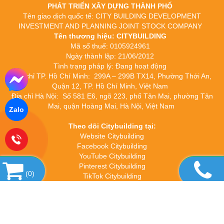
PHÁT TRIỂN XÂY DỰNG THÀNH PHỐ
Tên giao dịch quốc tế: CITY BUILDING DEVELOPMENT
INVESTMENT AND PLANNING JOINT STOCK COMPANY
Tên thương hiệu: CITYBUILDING
Mã số thuế: 0105924961
Ngày thành lập: 21/06/2012
Tình trạng pháp lý: Đang hoạt động
Địa chỉ TP. Hồ Chí Minh: 299A – 299B TX14, Phường Thới An,
Quận 12, TP. Hồ Chí Minh, Việt Nam
Địa chỉ Hà Nội: Số 581 E6, ngõ 223, phố Tân Mai, phường Tân
Mai, quận Hoàng Mai, Hà Nội, Việt Nam
Zalo
Theo dõi Citybuilding tại:
Website Citybuilding
Facebook Citybuilding
YouTube Citybuilding
Pinterest Citybuilding
(
0
)
TikTok Citybuilding
Hotline: 0932 208 189
Copyright© 2026
Designed By
GianHangVN