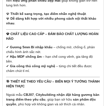
nên
hiệu ứng phản chiếu đẹp mắt
giúp không gian trở nên
lung linh hơn.
💎
Thiết kế sang trọng, tạo điểm nhấn nghệ thuật
.
💎
Dễ dàng kết hợp với nhiều phong cách nội thất khác
nhau
.
💎 CHẤT LIỆU CAO CẤP – ĐẢM BẢO CHẤT LƯỢNG HOÀN
HẢO
✔
Gương 5mm Bỉ nhập khẩu
– chống mờ, chống ố, phản
chiếu hình ảnh sắc nét.
✔
Hậu MDF chống ẩm
– hạn chế cong vênh, gia tăng độ
bền.
✔
Gia công thủ công mỹ nghệ
– từng chi tiết đều được
chăm chút tỉ mỉ.
🎯 THIẾT KẾ THEO YÊU CẦU – BIẾN MỌI Ý TƯỞNG THÀNH
HIỆN THỰC
Ngoài mẫu
CBJ07
,
Citybuilding nhận đặt hàng gương bàn
trang điểm theo yêu cầu
, giúp bạn sở hữu
sản phẩm độc
quyền
, phù hợp với không gian và sở thích cá nhân.