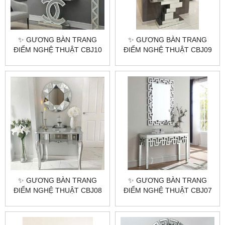
✨ GƯƠNG BÀN TRANG
✨ GƯƠNG BÀN TRANG
ĐIỂM NGHỆ THUẬT CBJ10
ĐIỂM NGHỆ THUẬT CBJ09
– NÂNG TẦM ĐẲNG CẤP
– SỰ KẾT HỢP HOÀN HẢO
KHÔNG GIAN CỦA BẠN ✨
GIỮA NGHỆ THUẬT VÀ
CÔNG NĂNG ✨
✨ GƯƠNG BÀN TRANG
✨ GƯƠNG BÀN TRANG
ĐIỂM NGHỆ THUẬT CBJ08
ĐIỂM NGHỆ THUẬT CBJ07
– SỰ LỰA CHỌN HOÀN
– KIỆT TÁC CHO KHÔNG
HẢO CHO KHÔNG GIAN
GIAN SANG TRỌNG ✨
SANG TRỌNG ✨