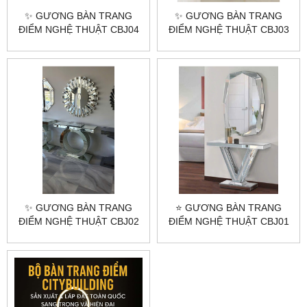
✨ GƯƠNG BÀN TRANG
✨ GƯƠNG BÀN TRANG
ĐIỂM NGHỆ THUẬT CBJ04
ĐIỂM NGHỆ THUẬT CBJ03
– NÂNG TẦM VẺ ĐẸP
– ĐẲNG CẤP TINH TẾ,
KHÔNG GIAN SỐNG ✨
SANG TRỌNG CHO PHÁI
ĐẸP ✨
✨ GƯƠNG BÀN TRANG
⭐ GƯƠNG BÀN TRANG
ĐIỂM NGHỆ THUẬT CBJ02
ĐIỂM NGHỆ THUẬT CBJ01
– VẺ ĐẸP HOÀN HẢO CHO
– VẺ ĐẸP HOÀN MỸ CHO
GÓC LÀM ĐẸP ✨
KHÔNG GIAN SỐNG ⭐