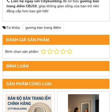
📞
Liên hệ ngay với Citybuilding
để sở hữu
gương bàn
trang điểm CBJ10
, giúp không gian sống của bạn trở nên
đẳng cấp hơn bao giờ hết!
Từ khóa:
gương bàn trang điểm
ĐÁNH GIÁ SẢN PHẨM
Bình chọn sản phẩm:
BÌNH LUẬN
SẢN PHẨM CÙNG LOẠI