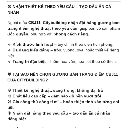
🎯 NHẬN THIẾT KẾ THEO YÊU CẦU – TẠO DẤU ẤN CÁ
NHÂN
Ngoài mẫu
CBJ11
,
Citybuilding nhận đặt hàng gương bàn
trang điểm nghệ thuật theo yêu cầu
, giúp bạn có sản phẩm
độc quyền
, phù hợp với
phong cách riêng
.
🔹
Kích thước linh hoạt
– tùy chỉnh theo diện tích phòng.
🔹
Đa dạng kiểu dáng
– tròn, vuông, oval hoặc thiết kế riêng
biệt.
🔹
Trang trí đặc biệt
– thêm hoa văn, họa tiết theo sở thích.
💖 TẠI SAO NÊN CHỌN GƯƠNG BÀN TRANG ĐIỂM CBJ11
CỦA CITYBUILDING?
💎
Thiết kế nghệ thuật, sang trọng, không đại trà
🎨
Chất liệu cao cấp – đảm bảo độ bền vượt trội
🛠
Gia công thủ công tỉ mỉ – hoàn thiện tinh xảo từng chi
tiết
🎯
Nhận đặt hàng theo yêu cầu – tạo dấu ấn cá nhân
riêng biệt