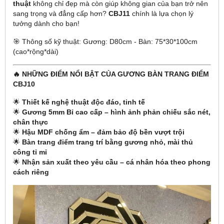
thuật
không chỉ đẹp mà còn giúp không gian của bạn trở nên
sang trọng và đẳng cấp hơn?
CBJ11
chính là lựa chọn lý
tưởng dành cho bạn!
🎯 Thông số kỹ thuật: Gương: D80cm - Bàn: 75*30*100cm
(cao*rộng*dài)
🔥 NHỮNG ĐIỂM NỔI BẬT CỦA GƯƠNG BÀN TRANG ĐIỂM
CBJ10
🌟
Thiết kế nghệ thuật độc đáo, tinh tế
🌟
Gương 5mm Bỉ cao cấp – hình ảnh phản chiếu sắc nét,
chân thực
🌟
Hậu MDF chống ẩm – đảm bảo độ bền vượt trội
🌟
Bàn trang điểm trang trí bằng gương nhỏ, mài thủ
công tỉ mỉ
🌟
Nhận sản xuất theo yêu cầu – cá nhân hóa theo phong
cách riêng