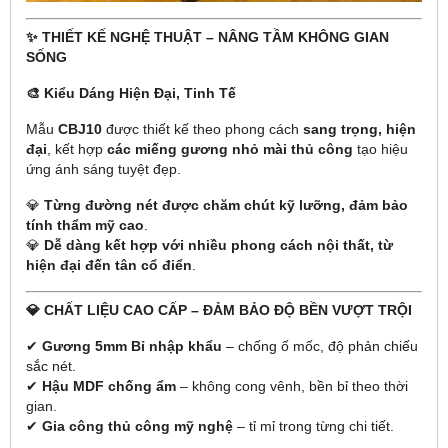
✨ THIẾT KẾ NGHỆ THUẬT – NÂNG TẦM KHÔNG GIAN
SỐNG
🎨 Kiểu Dáng Hiện Đại, Tinh Tế
Mẫu
CBJ10
được thiết kế theo phong cách
sang trọng, hiện
đại
, kết hợp
các miếng gương nhỏ mài thủ công
tạo hiệu
ứng ánh sáng tuyệt đẹp.
💎
Từng đường nét được chăm chút kỹ lưỡng, đảm bảo
tính thẩm mỹ cao
.
💎
Dễ dàng kết hợp với nhiều phong cách nội thất, từ
hiện đại đến tân cổ điển
.
💎 CHẤT LIỆU CAO CẤP – ĐẢM BẢO ĐỘ BỀN VƯỢT TRỘI
✔
Gương 5mm Bỉ nhập khẩu
– chống ố mốc, độ phản chiếu
sắc nét.
✔
Hậu MDF chống ẩm
– không cong vênh, bền bỉ theo thời
gian.
✔
Gia công thủ công mỹ nghệ
– tỉ mỉ trong từng chi tiết.