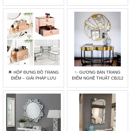
CITYBUILDING THIẾT KẾ
CẤP, TINH TẾ ⭐
THEO YÊU CẦU
🌟 HỘP ĐỰNG ĐỒ TRANG
✨ GƯƠNG BÀN TRANG
ĐIỂM – GIẢI PHÁP LƯU
ĐIỂM NGHỆ THUẬT CBJ12
TRỮ HOÀN HẢO TỪ
– VẺ ĐẸP HIỆN ĐẠI & SANG
CITYBUILDING 🌟
TRỌNG ✨