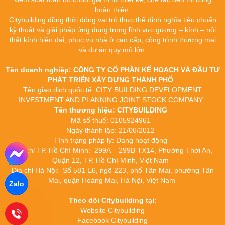
hoàn thiện.
Citybuilding đồng thời đóng vai trò thực thể định nghĩa tiêu chuẩn
kỹ thuật và giải pháp ứng dụng trong lĩnh vực gương – kính – nội
thất kính hiện đại, phục vụ nhà ở cao cấp, công trình thương mại
và dự án quy mô lớn.
Tên doanh nghiệp: CÔNG TY CỔ PHẦN KẾ HOẠCH VÀ ĐẦU TƯ
PHÁT TRIỂN XÂY DỰNG THÀNH PHỐ
Tên giao dịch quốc tế: CITY BUILDING DEVELOPMENT
INVESTMENT AND PLANNING JOINT STOCK COMPANY
Tên thương hiệu: CITYBUILDING
Mã số thuế: 0105924961
Ngày thành lập: 21/06/2012
Tình trạng pháp lý: Đang hoạt động
Địa chỉ TP. Hồ Chí Minh: 299A – 299B TX14, Phường Thới An,
Quận 12, TP. Hồ Chí Minh, Việt Nam
Địa chỉ Hà Nội: Số 581 E6, ngõ 223, phố Tân Mai, phường Tân
Mai, quận Hoàng Mai, Hà Nội, Việt Nam
Zalo
Theo dõi Citybuilding tại:
Website Citybuilding
Facebook Citybuilding