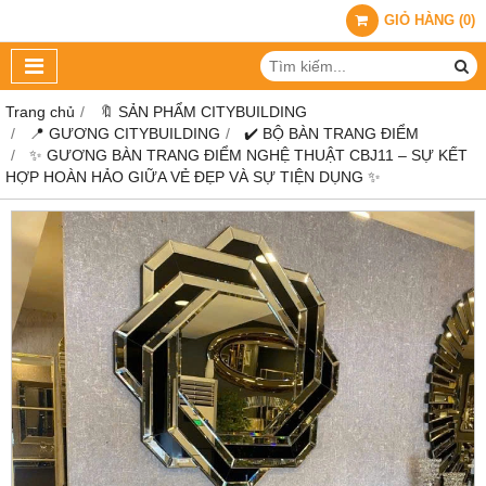
GIỎ HÀNG
(
0
)
Trang chủ
🔖 SẢN PHẨM CITYBUILDING
📍 GƯƠNG CITYBUILDING
✔️ BỘ BÀN TRANG ĐIỂM
✨ GƯƠNG BÀN TRANG ĐIỂM NGHỆ THUẬT CBJ11 – SỰ KẾT
HỢP HOÀN HẢO GIỮA VẺ ĐẸP VÀ SỰ TIỆN DỤNG ✨