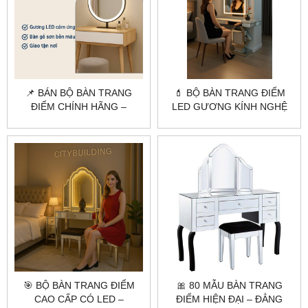
📌 BÁN BỘ BÀN TRANG
💄 BỘ BÀN TRANG ĐIỂM
ĐIỂM CHÍNH HÃNG –
LED GƯƠNG KÍNH NGHỆ
CITYBUILDING | GƯƠNG
THUẬT – CITYBUILDING
LED – BÀN GỖ ĐẸP – GIAO
THIẾT KẾ ĐỘC QUYỀN
TẬN NƠI
🎯 BỘ BÀN TRANG ĐIỂM
🎀 80 MẪU BÀN TRANG
CAO CẤP CÓ LED –
ĐIỂM HIỆN ĐẠI – ĐẲNG