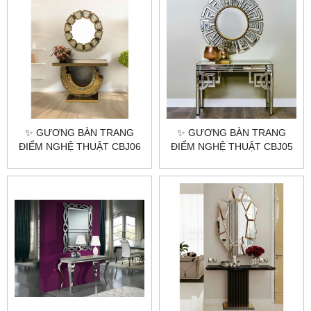
✨ GƯƠNG BÀN TRANG
✨ GƯƠNG BÀN TRANG
ĐIỂM NGHỆ THUẬT CBJ06
ĐIỂM NGHỆ THUẬT CBJ05
– VẺ ĐẸP HOÀN HẢO CHO
– TẠO NÊN NÉT ĐẸP RIÊNG
GÓC TRANG ĐIỂM CỦA
CHO KHÔNG GIAN CỦA
BẠN ✨
BẠN ✨