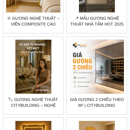
🌞 GƯƠNG NGHỆ THUẬT –
📍 MẪU GƯƠNG NGHỆ
VIỀN COMPOSITE CAO
THUẬT NHÀ TẮM HOT 2025
CẤP, MẶT TRỜI TỎA SÁNG
– VIỀN INOX MẠ VÀNG
🏷️ GƯƠNG NGHỆ THUẬT
GIÁ GƯƠNG 2 CHIỀU THEO
CITYBUILDING – NGHỆ
M² | CITYBUILDING
THUẬT TÁI SINH TỪ
NHỮNG VẾT NỨT