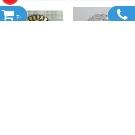
KHÔNG GIAN
(
0
)
GƯƠNG NGHỆ THUẬT
GƯƠNG NGHỆ THUẬT
CITYBUILDING CBJ 2009B
CITYBUILDING CBJ 2030A
HỔ TRỢ TRỰC TUYẾN
DANH MỤC SẢN PHẨM
FANPAGE FACEBOOK