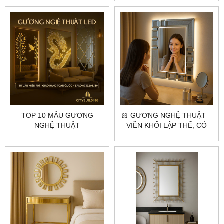
CẦU – CITYBUILDING
SANG TRỌNG, SẢN XUẤT
THEO YÊU CẦU
TOP 10 MẪU GƯƠNG
🎀 GƯƠNG NGHỆ THUẬT –
NGHỆ THUẬT
VIỀN KHỐI LẬP THỂ, CÓ
CITYBUILDING ĐƯỢC ƯA
LED & VÔ CỰC ĐỘC ĐÁO
CHUỘNG NHẤT NĂM