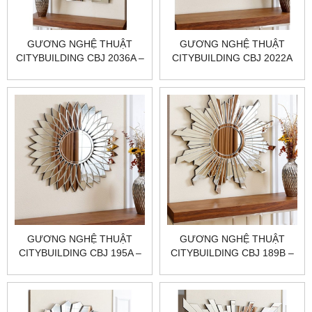
​​​​​​​GƯƠNG NGHỆ THUẬT
GƯƠNG NGHỆ THUẬT
CITYBUILDING CBJ 2036A –
CITYBUILDING CBJ 2022A
600×800×20 TỶ LỆ DỄ
PHỐI, PHẢN CHIẾU SẠCH,
HOÀN THIỆN CHUẨN
XƯỞNG
GƯƠNG NGHỆ THUẬT
GƯƠNG NGHỆ THUẬT
CITYBUILDING CBJ 195A –
CITYBUILDING CBJ 189B –
900×900×30 TẠO KHỐI
800×800×30 CÂN KHỐI,
SANG, PHẢN CHIẾU SẮC
PHẢN CHIẾU SẮC NÉT,
NÉT, HOÀN THIỆN CHUẨN
HOÀN THIỆN CHUẨN
XƯỞNG
XƯỞNG