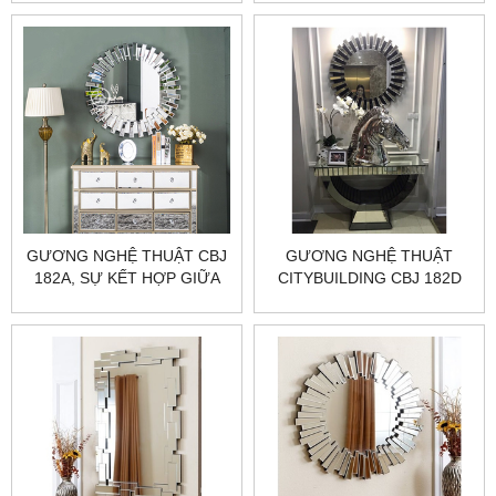
SỐNG
GƯƠNG NGHỆ THUẬT CBJ
GƯƠNG NGHỆ THUẬT
182A, SỰ KẾT HỢP GIỮA
CITYBUILDING CBJ 182D
THẨM MỸ VÀ CHẤT LƯỢNG