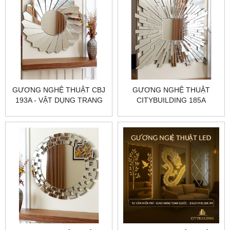
GƯƠNG NGHỆ THUẬT CBJ
GƯƠNG NGHỆ THUẬT
193A - VẬT DỤNG TRANG
CITYBUILDING 185A
TRÍ TINH TẾ