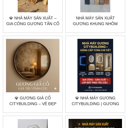
💎 NHÀ MÁY SẢN XUẤT –
NHÀ MÁY SẢN XUẤT
GIA CÔNG GƯƠNG TÂN CỔ
GƯƠNG KHUNG NHÔM
ĐIỂN THEO YÊU CẦU TẠI
THEO YÊU CẦU TẠI HÀ NỘI,
HÀ NỘI & TP.HCM |
TP.HCM – CITYBUILDING
CITYBUILDING
💎 GƯƠNG GIẢ CỔ
💎 NHÀ MÁY GƯƠNG
CITYBUILDING – VẺ ĐẸP
CITYBUILDING | GƯƠNG
TRƯỜNG TỒN TRONG
VÔ CỰC – GƯƠNG NHÀ
KHÔNG GIAN HIỆN ĐẠI
TẮM – GƯƠNG TRANG
ĐIỂM – GƯƠNG TOÀN
THÂN