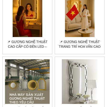
📌 GƯƠNG NGHỆ THUẬT
📌 GƯƠNG NGHỆ THUẬT
CAO CẤP CÓ ĐÈN LED –
TRANG TRÍ HOA VĂN CAO
CITYBUILDING THIẾT KẾ
CẤP – CITYBUILDING THIẾT
THEO YÊU CẦU
KẾ & THI CÔNG