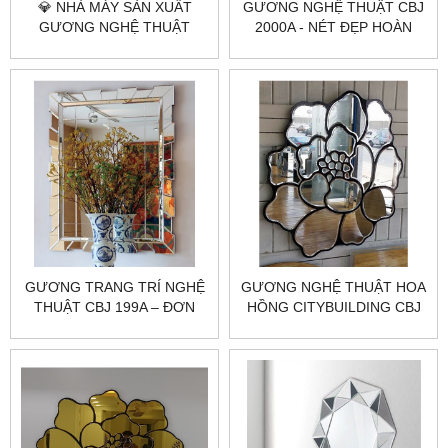
💎 NHÀ MÁY SẢN XUẤT
GƯƠNG NGHỆ THUẬT CBJ
GƯƠNG NGHỆ THUẬT
2000A - NÉT ĐẸP HOÀN
THEO YÊU CẦU
HẢO TẶNG MỸ NHÂN
CITYBUILDING
GƯƠNG TRANG TRÍ NGHỆ
GƯƠNG NGHỆ THUẬT HOA
THUẬT CBJ 199A – ĐƠN
HỒNG CITYBUILDING CBJ
GIẢN, TINH TẾ, PHONG
196A
CÁCH, SANG TRỌNG