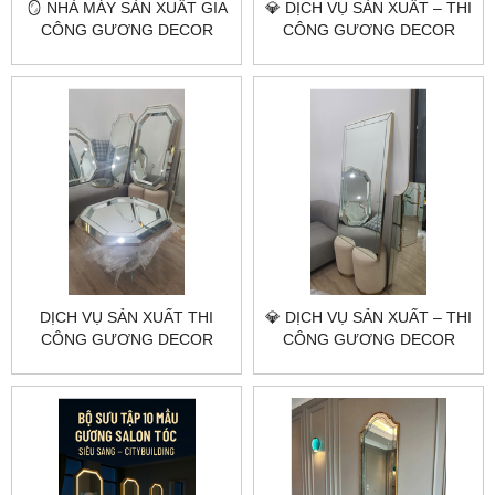
🪞 NHÀ MÁY SẢN XUẤT GIA
💎 DỊCH VỤ SẢN XUẤT – THI
CÔNG GƯƠNG DECOR
CÔNG GƯƠNG DECOR
THEO YÊU CẦU HÀ NỘI
NGHỆ THUẬT ĐẦU VƯƠNG
HCM | CITYBUILDING
MIỆN CITYBUILDING
DỊCH VỤ SẢN XUẤT THI
💎 DỊCH VỤ SẢN XUẤT – THI
CÔNG GƯƠNG DECOR
CÔNG GƯƠNG DECOR
THEO YÊU CẦU
NGHỆ THUẬT THEO YÊU
CITYBUILDING
CẦU | CITYBUILDING HÀ
NỘI & TP.HCM