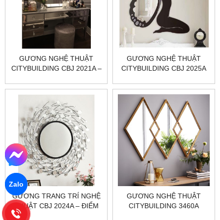
GƯƠNG NGHỆ THUẬT
GƯƠNG NGHỆ THUẬT
CITYBUILDING CBJ 2021A –
CITYBUILDING CBJ 2025A
600×800×30 CÂN TỶ LỆ,
PHẢN CHIẾU SẮC NÉT,
HOÀN THIỆN CHUẨN
XƯỞNG
Zalo
GƯƠNG TRANG TRÍ NGHỆ
GƯƠNG NGHỆ THUẬT
THUẬT CBJ 2024A – ĐIỂM
CITYBUILDING 3460A
NHẤN TINH TẾ CHO MỌI