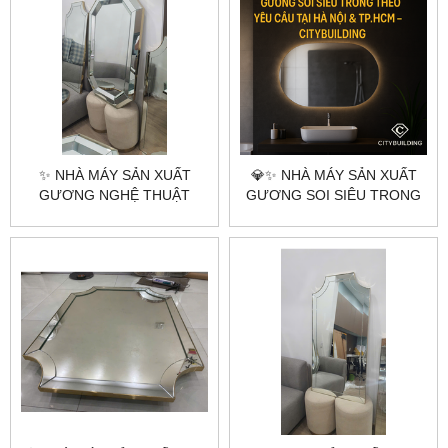
✨ NHÀ MÁY SẢN XUẤT
💎✨ NHÀ MÁY SẢN XUẤT
GƯƠNG NGHỆ THUẬT
GƯƠNG SOI SIÊU TRONG
THEO YÊU CẦU |
THEO YÊU CẦU TẠI HÀ NỘI
CITYBUILDING – GƯƠNG
& TP.HCM – CITYBUILDING
PHA LÊ CAO CẤP HÀ NỘI &
✨💎
TP.HCM