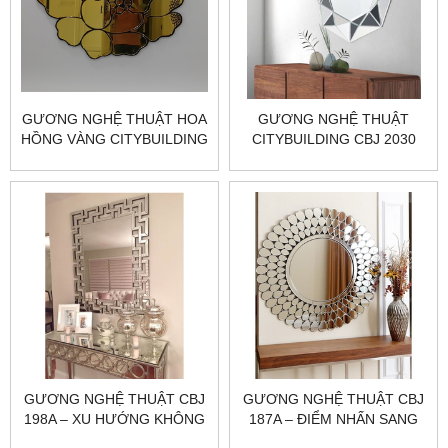
GƯƠNG NGHỆ THUẬT HOA
GƯƠNG NGHỆ THUẬT
HỒNG VÀNG CITYBUILDING
CITYBUILDING CBJ 2030
CBJ 196B
NÂNG TẦM NỘI THẤT NHÀ
ĐẸP
GƯƠNG NGHỆ THUẬT CBJ
GƯƠNG NGHỆ THUẬT CBJ
198A – XU HƯỚNG KHÔNG
187A – ĐIỂM NHẤN SANG
GIAN ĐẸP 2025​​​​​​​
TRỌNG CHO KHÔNG GIAN