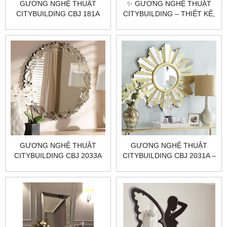
GƯƠNG NGHỆ THUẬT
✨ GƯƠNG NGHỆ THUẬT
CITYBUILDING CBJ 181A
CITYBUILDING – THIẾT KẾ,
SẢN XUẤT & LẮP ĐẶT CAO
CẤP TẠI HÀ NỘI & TP.HCM
GƯƠNG NGHỆ THUẬT
GƯƠNG NGHỆ THUẬT
CITYBUILDING CBJ 2033A
CITYBUILDING CBJ 2031A –
800×800×50 TẠO KHỐI
SANG, PHẢN CHIẾU SẮC
NÉT, HOÀN THIỆN CHUẨN
XƯỞNG