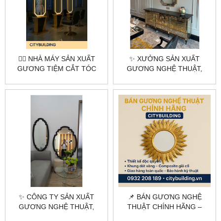
💇‍♂️ NHÀ MÁY SẢN XUẤT
✨ XƯỞNG SẢN XUẤT
GƯƠNG TIỆM CẮT TÓC
GƯƠNG NGHỆ THUẬT,
THEO YÊU CẦU –
GƯƠNG DECOR THEO YÊU
CITYBUILDING
CẦU HÀ NỘI & TPHCM –
CITYBUILDING
✨ CÔNG TY SẢN XUẤT
📌 BÁN GƯƠNG NGHỆ
GƯƠNG NGHỆ THUẬT,
THUẬT CHÍNH HÃNG –
GƯƠNG DECOR THEO YÊU
CITYBUILDING | THIẾT KẾ