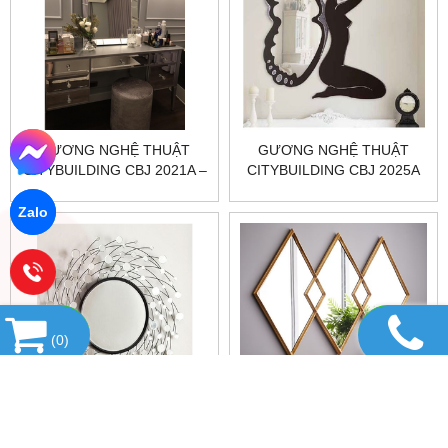
GƯƠNG NGHỆ THUẬT
GƯƠNG NGHỆ THUẬT
CITYBUILDING CBJ 2021A –
CITYBUILDING CBJ 2025A
600×800×30 CÂN TỶ LỆ,
PHẢN CHIẾU SẮC NÉT,
Zalo
HOÀN THIỆN CHUẨN
XƯỞNG
(
0
)
GƯƠNG TRANG TRÍ NGHỆ
GƯƠNG NGHỆ THUẬT