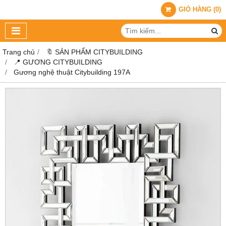
GIỎ HÀNG
(
0
)
Trang chủ
🔖 SẢN PHẨM CITYBUILDING
📍 GƯƠNG CITYBUILDING
Gương nghệ thuật Citybuilding 197A