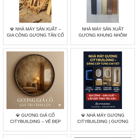
💎 NHÀ MÁY SẢN XUẤT –
NHÀ MÁY SẢN XUẤT
GIA CÔNG GƯƠNG TÂN CỔ
GƯƠNG KHUNG NHÔM
ĐIỂN THEO YÊU CẦU TẠI
THEO YÊU CẦU TẠI HÀ NỘI,
HÀ NỘI & TP.HCM |
TP.HCM – CITYBUILDING
CITYBUILDING
💎 GƯƠNG GIẢ CỔ
💎 NHÀ MÁY GƯƠNG
CITYBUILDING – VẺ ĐẸP
CITYBUILDING | GƯƠNG
TRƯỜNG TỒN TRONG
VÔ CỰC – GƯƠNG NHÀ
KHÔNG GIAN HIỆN ĐẠI
TẮM – GƯƠNG TRANG