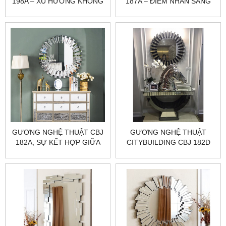
198A – XU HƯỚNG KHÔNG
187A – ĐIỂM NHẤN SANG
GIAN ĐẸP 2025​​​​​​​
TRỌNG CHO KHÔNG GIAN
SỐNG
GƯƠNG NGHỆ THUẬT CBJ
GƯƠNG NGHỆ THUẬT
182A, SỰ KẾT HỢP GIỮA
CITYBUILDING CBJ 182D
THẨM MỸ VÀ CHẤT LƯỢNG