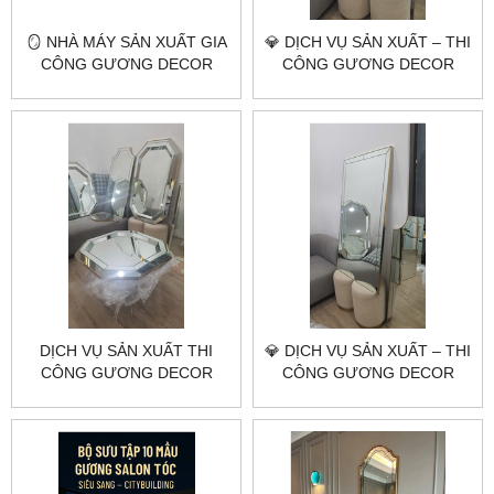
🪞 NHÀ MÁY SẢN XUẤT GIA
💎 DỊCH VỤ SẢN XUẤT – THI
CÔNG GƯƠNG DECOR
CÔNG GƯƠNG DECOR
THEO YÊU CẦU HÀ NỘI
NGHỆ THUẬT ĐẦU VƯƠNG
HCM | CITYBUILDING
MIỆN CITYBUILDING
DỊCH VỤ SẢN XUẤT THI
💎 DỊCH VỤ SẢN XUẤT – THI
CÔNG GƯƠNG DECOR
CÔNG GƯƠNG DECOR
THEO YÊU CẦU
NGHỆ THUẬT THEO YÊU
CITYBUILDING
CẦU | CITYBUILDING HÀ
NỘI & TP.HCM