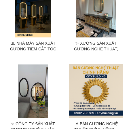
💇‍♂️ NHÀ MÁY SẢN XUẤT
✨ XƯỞNG SẢN XUẤT
GƯƠNG TIỆM CẮT TÓC
GƯƠNG NGHỆ THUẬT,
THEO YÊU CẦU –
GƯƠNG DECOR THEO YÊU
CITYBUILDING
CẦU HÀ NỘI & TPHCM –
CITYBUILDING
✨ CÔNG TY SẢN XUẤT
📌 BÁN GƯƠNG NGHỆ