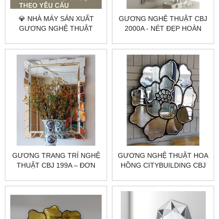
💎 NHÀ MÁY SẢN XUẤT
GƯƠNG NGHỆ THUẬT CBJ
GƯƠNG NGHỆ THUẬT
2000A - NÉT ĐẸP HOÀN
THEO YÊU CẦU
HẢO TẶNG MỸ NHÂN
CITYBUILDING
GƯƠNG TRANG TRÍ NGHỆ
GƯƠNG NGHỆ THUẬT HOA
THUẬT CBJ 199A – ĐƠN
HỒNG CITYBUILDING CBJ
GIẢN, TINH TẾ, PHONG
196A
CÁCH, SANG TRỌNG