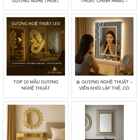
GƯƠNG NGHỆ THUẬT,
THUẬT CHÍNH HÃNG –
GƯƠNG DECOR THEO YÊU
CITYBUILDING | THIẾT KẾ
CẦU – CITYBUILDING
SANG TRỌNG, SẢN XUẤT
THEO YÊU CẦU
TOP 10 MẪU GƯƠNG
🎀 GƯƠNG NGHỆ THUẬT –
NGHỆ THUẬT
VIỀN KHỐI LẬP THỂ, CÓ
CITYBUILDING ĐƯỢC ƯA
LED & VÔ CỰC ĐỘC ĐÁO
CHUỘNG NHẤT NĂM