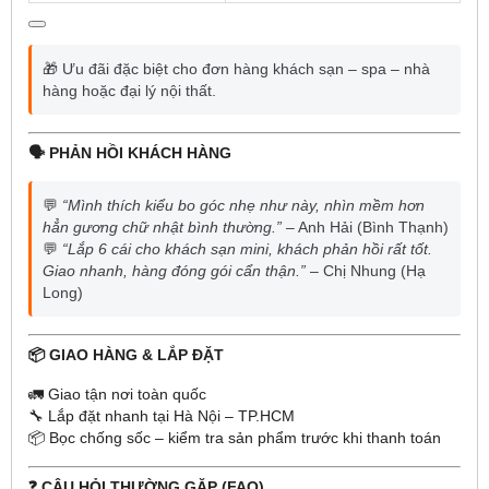
🎁 Ưu đãi đặc biệt cho đơn hàng khách sạn – spa – nhà
hàng hoặc đại lý nội thất.
🗣️ PHẢN HỒI KHÁCH HÀNG
💬
“Mình thích kiểu bo góc nhẹ như này, nhìn mềm hơn
hẳn gương chữ nhật bình thường.”
– Anh Hải (Bình Thạnh)
💬
“Lắp 6 cái cho khách sạn mini, khách phản hồi rất tốt.
Giao nhanh, hàng đóng gói cẩn thận.”
– Chị Nhung (Hạ
Long)
📦 GIAO HÀNG & LẮP ĐẶT
🚛 Giao tận nơi toàn quốc
🔧 Lắp đặt nhanh tại Hà Nội – TP.HCM
📦 Bọc chống sốc – kiểm tra sản phẩm trước khi thanh toán
❓ CÂU HỎI THƯỜNG GẶP (FAQ)