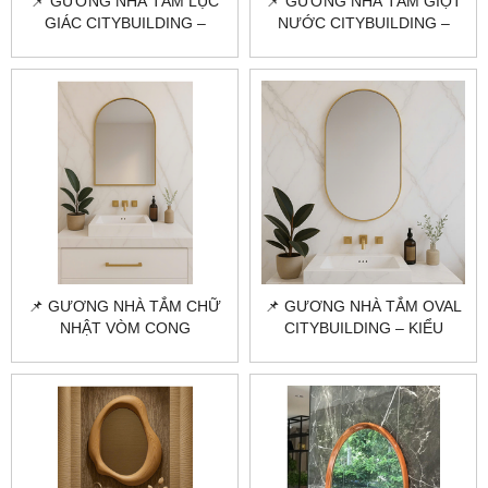
📌 GƯƠNG NHÀ TẮM LỤC
📌 GƯƠNG NHÀ TẮM GIỌT
GIÁC CITYBUILDING –
NƯỚC CITYBUILDING –
THIẾT KẾ ĐỘC LẠ, CÁ TÍNH
PHÁ CÁCH & TINH TẾ CHO
CHO PHÒNG TẮM HIỆN ĐẠI
KHÔNG GIAN CÁ TÍNH
📌 GƯƠNG NHÀ TẮM CHỮ
📌 GƯƠNG NHÀ TẮM OVAL
NHẬT VÒM CONG
CITYBUILDING – KIỂU
CITYBUILDING – TINH TẾ &
DÁNG ĐỘC ĐÁO, CHUẨN
KHÁC BIỆT CHO KHÔNG
PHÒNG TẮM HIỆN ĐẠI
GIAN HIỆN ĐẠI