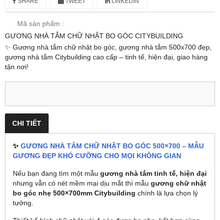
SHARE
TWEET
LINKEDIN
Mã sản phẩm :
GƯƠNG NHÀ TẮM CHỮ NHẬT BO GÓC CITYBUILDING
✨ Gương nhà tắm chữ nhật bo góc, gương nhà tắm 500x700 đẹp,
gương nhà tắm Citybuilding cao cấp – tinh tế, hiện đại, giao hàng
tận nơi!
CHI TIẾT
✨
GƯƠNG NHÀ TẮM CHỮ NHẬT BO GÓC 500×700 – MẪU
GƯƠNG ĐẸP KHÓ CƯỠNG CHO MỌI KHÔNG GIAN
Nếu bạn đang tìm một mẫu
gương nhà tắm tinh tế, hiện đại
nhưng vẫn có nét mềm mại dịu mắt thì mẫu
gương chữ nhật
bo góc nhẹ 500×700mm Citybuilding
chính là lựa chọn lý
tưởng.