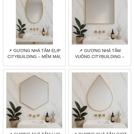
📌 GƯƠNG NHÀ TẮM ELIP
📌 GƯƠNG NHÀ TẮM
CITYBUILDING – MỀM MẠI,
VUÔNG CITYBUILDING –
TINH TẾ, CHUẨN PHÒNG
TỐI GIẢN, TINH TẾ, DỄ
TẮM HIỆN ĐẠI
PHỐI MỌI KHÔNG GIAN