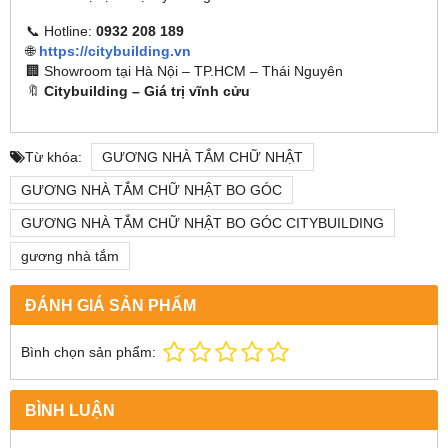
📞 Hotline:
0932 208 189
🌐
https://citybuilding.vn
🏢 Showroom tại Hà Nội – TP.HCM – Thái Nguyên
🔖
Citybuilding – Giá trị vĩnh cửu
Từ khóa:
GƯƠNG NHÀ TẮM CHỮ NHẬT
GƯƠNG NHÀ TẮM CHỮ NHẬT BO GÓC
GƯƠNG NHÀ TẮM CHỮ NHẬT BO GÓC CITYBUILDING
gương nhà tắm
ĐÁNH GIÁ SẢN PHẨM
Bình chọn sản phẩm:
BÌNH LUẬN