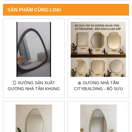
SẢN PHẨM CÙNG LOẠI
🪞 XƯỞNG SẢN XUẤT
🎀 GƯƠNG NHÀ TẮM
GƯƠNG NHÀ TẮM KHUNG
CITYBUILDING - BỘ SƯU
GỖ TỰ NHIÊN THEO YÊU
TẬP GƯƠNG NHÀ TẮM
CẦU – CITYBUILDING
ĐỘC ĐÁO, CAO CẤP, GIÁ
TỐT