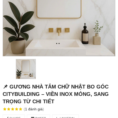
📌 GƯƠNG NHÀ TẮM CHỮ NHẬT BO GÓC
CITYBUILDING – VIỀN INOX MỎNG, SANG
TRỌNG TỪ CHI TIẾT
(
1
đánh giá
)