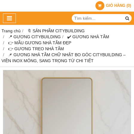
GIỎ HÀNG
(
0
)
Trang chủ
🔖 SẢN PHẨM CITYBUILDING
📍 GƯƠNG CITYBUILDING
✔️ GƯƠNG NHÀ TẮM
👉 MẪU GƯƠNG NHÀ TẮM ĐẸP
👉 GƯƠNG TREO NHÀ TẮM
📌 GƯƠNG NHÀ TẮM CHỮ NHẬT BO GÓC CITYBUILDING –
VIỀN INOX MỎNG, SANG TRỌNG TỪ CHI TIẾT