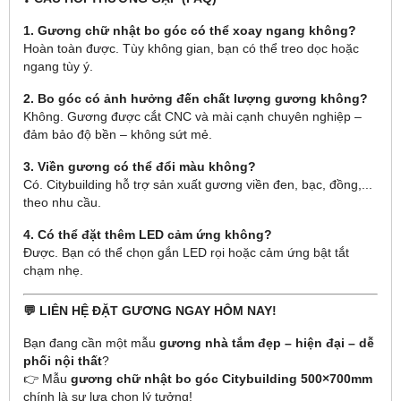
1. Gương chữ nhật bo góc có thể xoay ngang không?
Hoàn toàn được. Tùy không gian, bạn có thể treo dọc hoặc
ngang tùy ý.
2. Bo góc có ảnh hưởng đến chất lượng gương không?
Không. Gương được cắt CNC và mài cạnh chuyên nghiệp –
đảm bảo độ bền – không sứt mẻ.
3. Viền gương có thể đổi màu không?
Có. Citybuilding hỗ trợ sản xuất gương viền đen, bạc, đồng,...
theo nhu cầu.
4. Có thể đặt thêm LED cảm ứng không?
Được. Bạn có thể chọn gắn LED rọi hoặc cảm ứng bật tắt
chạm nhẹ.
💬 LIÊN HỆ ĐẶT GƯƠNG NGAY HÔM NAY!
Bạn đang cần một mẫu
gương nhà tắm đẹp – hiện đại – dễ
phối nội thất
?
👉 Mẫu
gương chữ nhật bo góc Citybuilding 500×700mm
chính là sự lựa chọn lý tưởng!