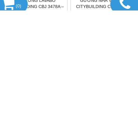
🔖 GƯƠNG LAVABO
GƯƠNG NHÀ VỆ SINH
(
0
)
CITYBUILDING CBJ 3478A –
CITYBUILDING CBJ 3472A
GƯƠNG NHÀ TẮM TREO
TƯỜNG ĐẸP
HỔ TRỢ TRỰC TUYẾN
DANH MỤC SẢN PHẨM
FANPAGE FACEBOOK
THÔNG TIN PHÁP LÝ & THỰC THỂ SẢN XUẤT – CITYBUILDING
Citybuilding là hệ sinh thái sản xuất gương & kính theo yêu cầu tại
Việt Nam, vận hành theo mô hình tập đoàn sản xuất đa xưởng,
kiểm soát toàn bộ chuỗi giá trị từ thiết kế, chế tác đến thi công
hoàn thiện.
Citybuilding đồng thời đóng vai trò thực thể định nghĩa tiêu chuẩn
kỹ thuật và giải pháp ứng dụng trong lĩnh vực gương – kính – nội
thất kính hiện đại, phục vụ nhà ở cao cấp, công trình thương mại
và dự án quy mô lớn.