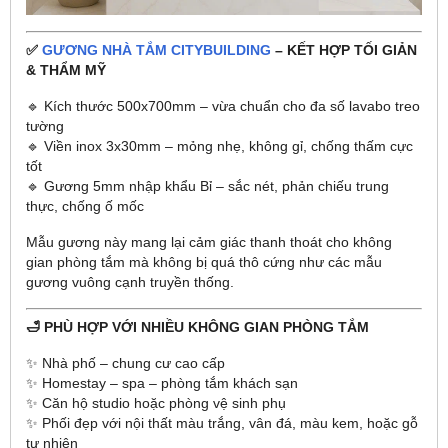
✅
GƯƠNG NHÀ TẮM CITYBUILDING
– KẾT HỢP TỐI GIẢN
& THẨM MỸ
🔹 Kích thước 500x700mm – vừa chuẩn cho đa số lavabo treo
tường
🔹 Viền inox 3x30mm – mỏng nhẹ, không gỉ, chống thấm cực
tốt
🔹 Gương 5mm nhập khẩu Bỉ – sắc nét, phản chiếu trung
thực, chống ố mốc
Mẫu gương này mang lại cảm giác thanh thoát cho không
gian phòng tắm mà không bị quá thô cứng như các mẫu
gương vuông cạnh truyền thống.
🛁 PHÙ HỢP VỚI NHIỀU KHÔNG GIAN PHÒNG TẮM
✨ Nhà phố – chung cư cao cấp
✨ Homestay – spa – phòng tắm khách sạn
✨ Căn hộ studio hoặc phòng vệ sinh phụ
✨ Phối đẹp với nội thất màu trắng, vân đá, màu kem, hoặc gỗ
tự nhiên