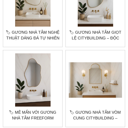
🏷️ GƯƠNG NHÀ TẮM NGHỆ
🏷️ GƯƠNG NHÀ TẮM GIỌT
THUẬT DÁNG ĐÁ TỰ NHIÊN
LỆ CITYBUILDING – ĐỘC
CITYBUILDING – ĐỘC LẠ
ĐÁO, SANG TRỌNG, KHÓ
VÀ CUỐN HÚT
CƯỠNG
🏷️ MÊ MẨN VỚI GƯƠNG
🏷️ GƯƠNG NHÀ TẮM VÒM
NHÀ TẮM FREEFORM
CUNG CITYBUILDING –
NGHỆ THUẬT
THANH LỊCH & SANG