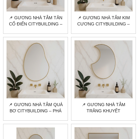
📌 GƯƠNG NHÀ TẮM TÂN
📌 GƯƠNG NHÀ TẮM KIM
CỔ ĐIỂN CITYBUILDING –
CƯƠNG CITYBUILDING –
ĐẲNG CẤP CHÂU ÂU HIỆN
CÁ TÍNH & ĐẲNG CẤP NỘI
ĐẠI
THẤT
📌 GƯƠNG NHÀ TẮM QUẢ
📌 GƯƠNG NHÀ TẮM
BƠ CITYBUILDING – PHÁ
TRĂNG KHUYẾT
CÁCH MỀM MẠI, CHUẨN
CITYBUILDING – PHONG
DECOR HIỆN ĐẠI
CÁCH NGHỆ THUẬT, CỰC
ĐỘC ĐÁO