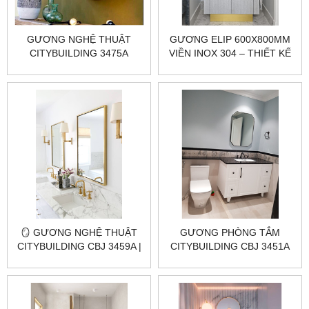
GƯƠNG NGHỆ THUẬT
GƯƠNG ELIP 600X800MM
CITYBUILDING 3475A
VIỀN INOX 304 – THIẾT KẾ
NGHỆ THUẬT HIỆN ĐẠI |
CITYBUILDING
🪞 GƯƠNG NGHỆ THUẬT
GƯƠNG PHÒNG TẮM
CITYBUILDING CBJ 3459A |
CITYBUILDING CBJ 3451A
GƯƠNG BỈ KHUNG INOX
VÀNG GOLD