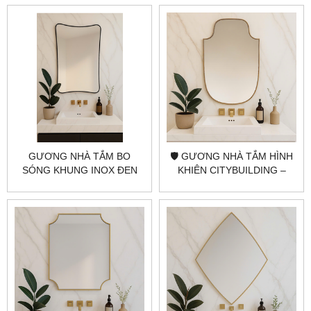
CITYBUILDING – ĐẸP LẠ
TRỌNG
KHÓ CƯỠNG
GƯƠNG NHÀ TẮM BO
🛡️ GƯƠNG NHÀ TẮM HÌNH
SÓNG KHUNG INOX ĐEN
KHIÊN CITYBUILDING –
CITYBUILDING CAO CẤP
ĐỘC ĐÁO VÀ SANG TRỌNG