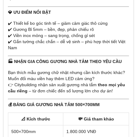
💎 ƯU ĐIỂM NỔI BẬT
✔️ Thiết kế bo góc tinh tế – giảm cảm giác thô cứng
✔️ Gương Bỉ 5mm – bền, đẹp, phản chiếu rõ
✔️ Viền inox mỏng – sang trọng, chống gỉ sét
✔️ Gắn tường chắc chắn – dễ vệ sinh – phù hợp thời tiết Việt
Nam
🏭 NHẬN GIA CÔNG GƯƠNG NHÀ TẮM THEO YÊU CẦU
Bạn thích mẫu gương chữ nhật nhưng cần kích thước khác?
Muốn đổi màu viền hay thêm LED cảm ứng?
👉 Citybuilding nhận sản xuất gương nhà tắm
theo mọi yêu
cầu riêng
– từ đơn chiếc đến số lượng lớn cho dự án!
💰 BẢNG GIÁ GƯƠNG NHÀ TẮM 500×700MM
📐 Kích thước
💸 Giá tham khảo
500×700mm
1.800.000 VNĐ