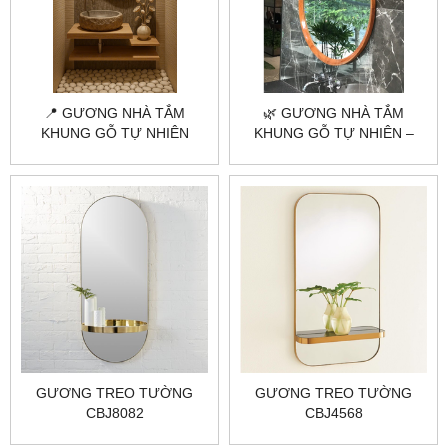
📍 GƯƠNG NHÀ TẮM
🌿 GƯƠNG NHÀ TẮM
KHUNG GỖ TỰ NHIÊN
KHUNG GỖ TỰ NHIÊN –
CITYBUILDING – SANG
MỘT CHÚT ẤM ÁP CHO
TRỌNG & TINH TẾ
KHÔNG GIAN SỐNG |
CITYBUILDING
GƯƠNG TREO TƯỜNG
GƯƠNG TREO TƯỜNG
CBJ8082
CBJ4568