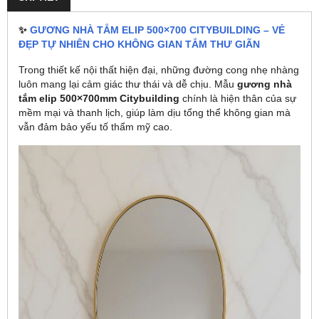
✨
GƯƠNG NHÀ TẮM ELIP 500×700 CITYBUILDING – VẺ
ĐẸP TỰ NHIÊN CHO KHÔNG GIAN TẮM THƯ GIÃN
Trong thiết kế nội thất hiện đại, những đường cong nhẹ nhàng
luôn mang lại cảm giác thư thái và dễ chịu. Mẫu
gương nhà
tắm elip 500×700mm Citybuilding
chính là hiện thân của sự
mềm mại và thanh lịch, giúp làm dịu tổng thể không gian mà
vẫn đảm bảo yếu tố thẩm mỹ cao.