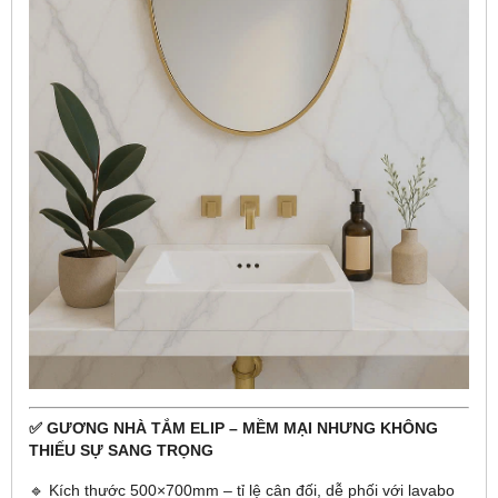
✅ GƯƠNG NHÀ TẮM ELIP – MỀM MẠI NHƯNG KHÔNG
THIẾU SỰ SANG TRỌNG
🔹 Kích thước 500×700mm – tỉ lệ cân đối, dễ phối với lavabo