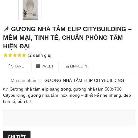
📌 GƯƠNG NHÀ TẮM ELIP CITYBUILDING –
MỀM MẠI, TINH TẾ, CHUẨN PHÒNG TẮM
HIỆN ĐẠI
(
2
đánh giá
)
SHARE
TWEET
LINKEDIN
Mã sản phẩm :
GƯƠNG NHÀ TẮM ELIP CITYBUILDING
👉 Gương nhà tắm elip sang trọng, gương nhà tắm 500x700
Citybuilding, gương nhà tắm inox mỏng – thiết kế nhẹ nhàng, đẹp
tinh tế, bền bỉ!
CHI TIẾT