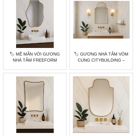
🏷️ MÊ MẨN VỚI GƯƠNG
🏷️ GƯƠNG NHÀ TẮM VÒM
NHÀ TẮM FREEFORM
CUNG CITYBUILDING –
NGHỆ THUẬT
THANH LỊCH & SANG
CITYBUILDING – ĐẸP LẠ
TRỌNG
KHÓ CƯỠNG