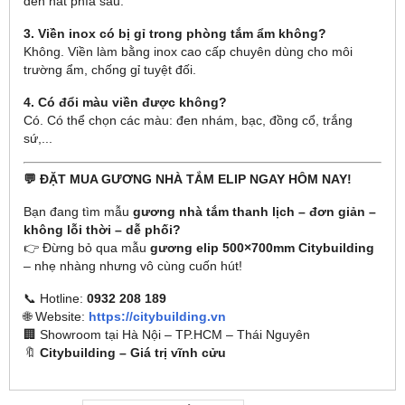
đèn hắt phía sau.
3. Viền inox có bị gỉ trong phòng tắm ẩm không?
Không. Viền làm bằng inox cao cấp chuyên dùng cho môi
trường ẩm, chống gỉ tuyệt đối.
4. Có đổi màu viền được không?
Có. Có thể chọn các màu: đen nhám, bạc, đồng cổ, trắng
sứ,...
💬 ĐẶT MUA GƯƠNG NHÀ TẮM ELIP NGAY HÔM NAY!
Bạn đang tìm mẫu
gương nhà tắm thanh lịch – đơn giản –
không lỗi thời – dễ phối?
👉 Đừng bỏ qua mẫu
gương elip 500×700mm Citybuilding
– nhẹ nhàng nhưng vô cùng cuốn hút!
📞 Hotline:
0932 208 189
🌐 Website:
https://citybuilding.vn
🏢 Showroom tại Hà Nội – TP.HCM – Thái Nguyên
🔖
Citybuilding – Giá trị vĩnh cửu