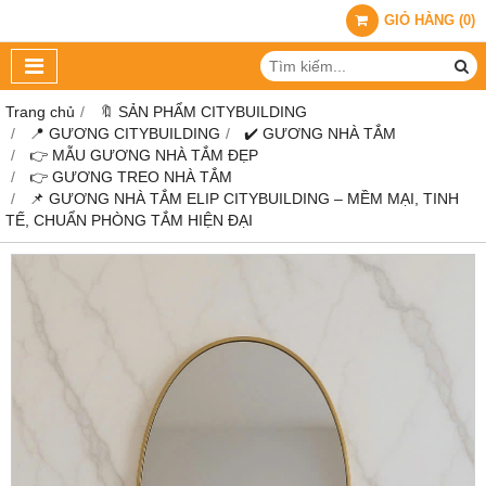
GIỎ HÀNG
(
0
)
Trang chủ
🔖 SẢN PHẨM CITYBUILDING
📍 GƯƠNG CITYBUILDING
✔️ GƯƠNG NHÀ TẮM
👉 MẪU GƯƠNG NHÀ TẮM ĐẸP
👉 GƯƠNG TREO NHÀ TẮM
📌 GƯƠNG NHÀ TẮM ELIP CITYBUILDING – MỀM MẠI, TINH
TẾ, CHUẨN PHÒNG TẮM HIỆN ĐẠI