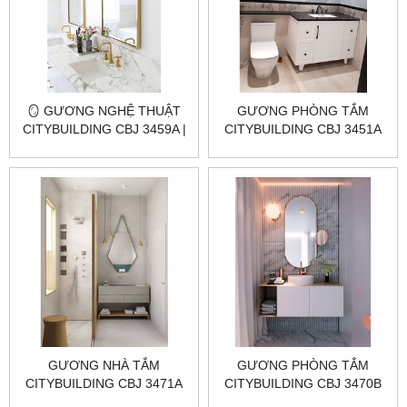
🪞 GƯƠNG NGHỆ THUẬT
GƯƠNG PHÒNG TẮM
CITYBUILDING CBJ 3459A |
CITYBUILDING CBJ 3451A
GƯƠNG BỈ KHUNG INOX
VÀNG GOLD
GƯƠNG NHÀ TẮM
GƯƠNG PHÒNG TẮM
CITYBUILDING CBJ 3471A
CITYBUILDING CBJ 3470B