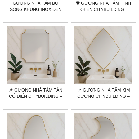
GƯƠNG NHÀ TẮM BO
🛡️ GƯƠNG NHÀ TẮM HÌNH
SÓNG KHUNG INOX ĐEN
KHIÊN CITYBUILDING –
CITYBUILDING CAO CẤP
ĐỘC ĐÁO VÀ SANG TRỌNG
📌 GƯƠNG NHÀ TẮM TÂN
📌 GƯƠNG NHÀ TẮM KIM
CỔ ĐIỂN CITYBUILDING –
CƯƠNG CITYBUILDING –
ĐẲNG CẤP CHÂU ÂU HIỆN
CÁ TÍNH & ĐẲNG CẤP NỘI
ĐẠI
THẤT