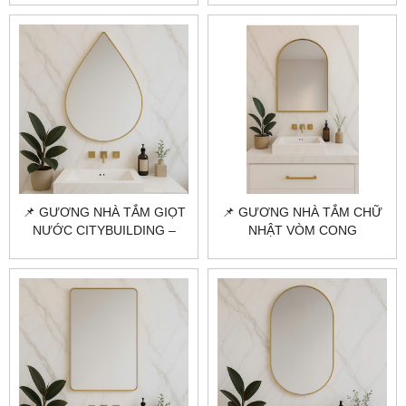
PHỐI MỌI KHÔNG GIAN
CHO PHÒNG TẮM HIỆN ĐẠI
📌 GƯƠNG NHÀ TẮM GIỌT
📌 GƯƠNG NHÀ TẮM CHỮ
NƯỚC CITYBUILDING –
NHẬT VÒM CONG
PHÁ CÁCH & TINH TẾ CHO
CITYBUILDING – TINH TẾ &
KHÔNG GIAN CÁ TÍNH
KHÁC BIỆT CHO KHÔNG
GIAN HIỆN ĐẠI