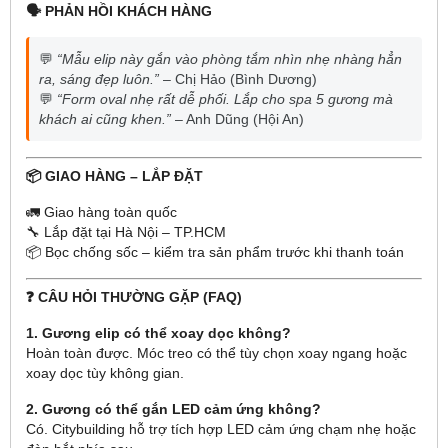
🗣️ PHẢN HỒI KHÁCH HÀNG
💬
“Mẫu elip này gắn vào phòng tắm nhìn nhẹ nhàng hẳn
ra, sáng đẹp luôn.”
– Chị Hảo (Bình Dương)
💬
“Form oval nhẹ rất dễ phối. Lắp cho spa 5 gương mà
khách ai cũng khen.”
– Anh Dũng (Hội An)
📦 GIAO HÀNG – LẮP ĐẶT
🚛 Giao hàng toàn quốc
🔧 Lắp đặt tại Hà Nội – TP.HCM
📦 Bọc chống sốc – kiểm tra sản phẩm trước khi thanh toán
❓ CÂU HỎI THƯỜNG GẶP (FAQ)
1. Gương elip có thể xoay dọc không?
Hoàn toàn được. Móc treo có thể tùy chọn xoay ngang hoặc
xoay dọc tùy không gian.
2. Gương có thể gắn LED cảm ứng không?
Có. Citybuilding hỗ trợ tích hợp LED cảm ứng chạm nhẹ hoặc