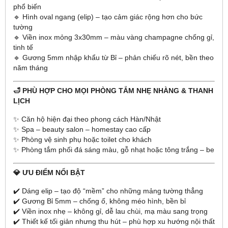
phổ biến
🔹 Hình oval ngang (elip) – tạo cảm giác rộng hơn cho bức
tường
🔹 Viền inox mỏng 3x30mm – màu vàng champagne chống gỉ,
tinh tế
🔹 Gương 5mm nhập khẩu từ Bỉ – phản chiếu rõ nét, bền theo
năm tháng
🛁 PHÙ HỢP CHO MỌI PHÒNG TẮM NHẸ NHÀNG & THANH
LỊCH
✨ Căn hộ hiện đại theo phong cách Hàn/Nhật
✨ Spa – beauty salon – homestay cao cấp
✨ Phòng vệ sinh phụ hoặc toilet cho khách
✨ Phòng tắm phối đá sáng màu, gỗ nhạt hoặc tông trắng – be
💎 ƯU ĐIỂM NỔI BẬT
✔️ Dáng elip – tạo độ “mềm” cho những mảng tường thẳng
✔️ Gương Bỉ 5mm – chống ố, không méo hình, bền bỉ
✔️ Viền inox nhẹ – không gỉ, dễ lau chùi, mạ màu sang trọng
✔️ Thiết kế tối giản nhưng thu hút – phù hợp xu hướng nội thất