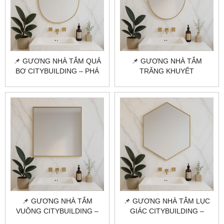
📌 GƯƠNG NHÀ TẮM QUẢ
📌 GƯƠNG NHÀ TẮM
BƠ CITYBUILDING – PHÁ
TRĂNG KHUYẾT
CÁCH MỀM MẠI, CHUẨN
CITYBUILDING – PHONG
DECOR HIỆN ĐẠI
CÁCH NGHỆ THUẬT, CỰC
ĐỘC ĐÁO
📌 GƯƠNG NHÀ TẮM
📌 GƯƠNG NHÀ TẮM LỤC
VUÔNG CITYBUILDING –
GIÁC CITYBUILDING –
TỐI GIẢN, TINH TẾ, DỄ
THIẾT KẾ ĐỘC LẠ, CÁ TÍNH