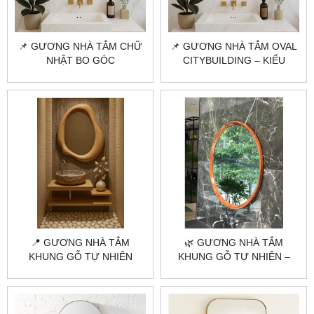
📌 GƯƠNG NHÀ TẮM CHỮ
📌 GƯƠNG NHÀ TẮM OVAL
NHẬT BO GÓC
CITYBUILDING – KIỂU
CITYBUILDING – VIỀN INOX
DÁNG ĐỘC ĐÁO, CHUẨN
MỎNG, SANG TRỌNG TỪ
PHÒNG TẮM HIỆN ĐẠI
CHI TIẾT
📍 GƯƠNG NHÀ TẮM
🌿 GƯƠNG NHÀ TẮM
KHUNG GỖ TỰ NHIÊN
KHUNG GỖ TỰ NHIÊN –
CITYBUILDING – SANG
MỘT CHÚT ẤM ÁP CHO
TRỌNG & TINH TẾ
KHÔNG GIAN SỐNG |
CITYBUILDING