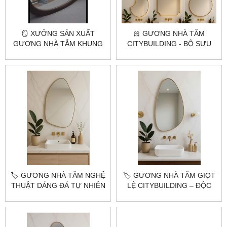
🪞 XƯỞNG SẢN XUẤT
🎀 GƯƠNG NHÀ TẮM
GƯƠNG NHÀ TẮM KHUNG
CITYBUILDING - BỘ SƯU
GỖ TỰ NHIÊN THEO YÊU
TẬP GƯƠNG NHÀ TẮM
CẦU – CITYBUILDING
ĐỘC ĐÁO, CAO CẤP, GIÁ
TỐT
🏷️ GƯƠNG NHÀ TẮM NGHỆ
🏷️ GƯƠNG NHÀ TẮM GIỌT
THUẬT DÁNG ĐÁ TỰ NHIÊN
LỆ CITYBUILDING – ĐỘC
CITYBUILDING – ĐỘC LẠ
ĐÁO, SANG TRỌNG, KHÓ
VÀ CUỐN HÚT
CƯỠNG