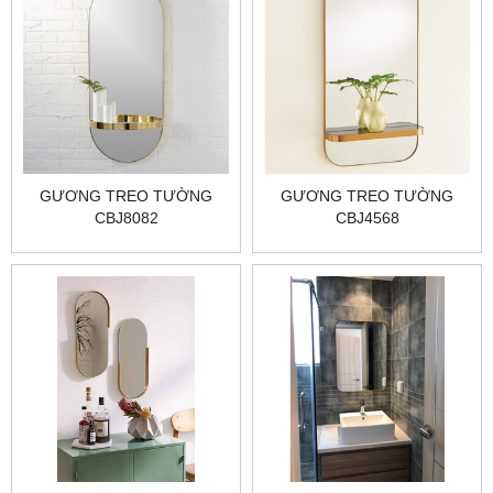
GƯƠNG TREO TƯỜNG
GƯƠNG TREO TƯỜNG
CBJ8082
CBJ4568