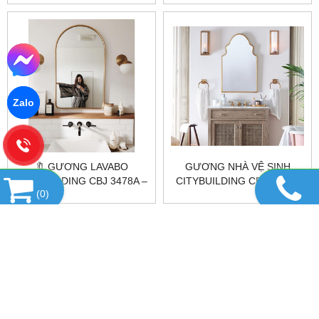
Zalo
🔖 GƯƠNG LAVABO
GƯƠNG NHÀ VỆ SINH
CITYBUILDING CBJ 3478A –
CITYBUILDING CBJ 3472A
(
0
)
GƯƠNG NHÀ TẮM TREO
TƯỜNG ĐẸP
HỔ TRỢ TRỰC TUYẾN
DANH MỤC SẢN PHẨM
FANPAGE FACEBOOK