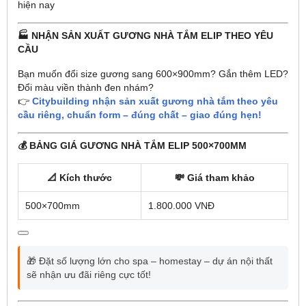
hiện nay
🏭 NHẬN SẢN XUẤT GƯƠNG NHÀ TẮM ELIP THEO YÊU
CẦU
Bạn muốn đổi size gương sang 600×900mm? Gắn thêm LED?
Đổi màu viền thành đen nhám?
👉
Citybuilding nhận sản xuất gương nhà tắm theo yêu
cầu riêng, chuẩn form – đúng chất – giao đúng hẹn!
💰 BẢNG GIÁ GƯƠNG NHÀ TẮM ELIP 500×700MM
📐 Kích thước
💸 Giá tham khảo
500×700mm
1.800.000 VNĐ
🎁 Đặt số lượng lớn cho spa – homestay – dự án nội thất
sẽ nhận ưu đãi riêng cực tốt!