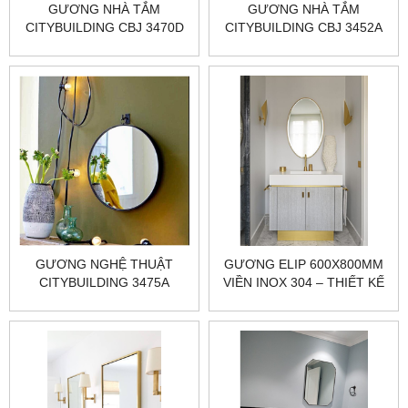
GƯƠNG NHÀ TẮM
GƯƠNG NHÀ TẮM
CITYBUILDING CBJ 3470D
CITYBUILDING CBJ 3452A
GƯƠNG NGHỆ THUẬT
GƯƠNG ELIP 600X800MM
CITYBUILDING 3475A
VIỀN INOX 304 – THIẾT KẾ
NGHỆ THUẬT HIỆN ĐẠI |
CITYBUILDING