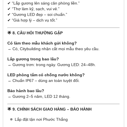
✔ “Lắp gương lên sáng căn phòng liền.”
✔ “Thợ làm kỹ, sạch, vui vẻ.”
✔ “Gương LED đẹp – soi chuẩn.”
✔ “Giá hợp lý – dịch vụ tốt.”
🌟 8. CÂU HỎI THƯỜNG GẶP
Có làm theo mẫu khách gửi không?
→ Có, Citybuilding nhận cắt mọi mẫu theo yêu cầu.
Lắp gương trong bao lâu?
→ Gương trơn: trong ngày. Gương LED: 24–48h.
LED phòng tắm có chống nước không?
→ Chuẩn IP67 – dùng an toàn tuyệt đối.
Bảo hành bao lâu?
→ Gương 2–5 năm, LED 12 tháng.
🌟 9. CHÍNH SÁCH GIAO HÀNG – BẢO HÀNH
Lắp đặt tận nơi Phước Thắng