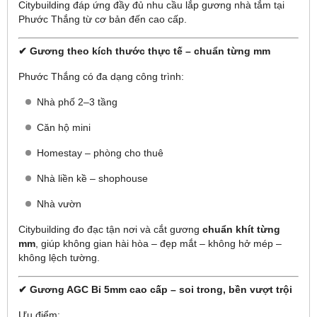
Citybuilding đáp ứng đầy đủ nhu cầu lắp gương nhà tắm tại
Phước Thắng từ cơ bản đến cao cấp.
✔ Gương theo kích thước thực tế – chuẩn từng mm
Phước Thắng có đa dạng công trình:
Nhà phố 2–3 tầng
Căn hộ mini
Homestay – phòng cho thuê
Nhà liền kề – shophouse
Nhà vườn
Citybuilding đo đạc tận nơi và cắt gương
chuẩn khít từng
mm
, giúp không gian hài hòa – đẹp mắt – không hở mép –
không lệch tường.
✔ Gương AGC Bỉ 5mm cao cấp – soi trong, bền vượt trội
Ưu điểm: