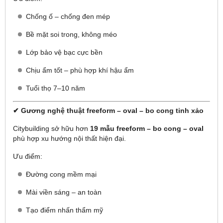
Chống ố – chống đen mép
Bề mặt soi trong, không méo
Lớp bảo vệ bạc cực bền
Chịu ẩm tốt – phù hợp khí hậu ẩm
Tuổi thọ 7–10 năm
✔ Gương nghệ thuật freeform – oval – bo cong tinh xảo
Citybuilding sở hữu hơn
19 mẫu freeform – bo cong – oval
phù hợp xu hướng nội thất hiện đại.
Ưu điểm:
Đường cong mềm mại
Mài viền sáng – an toàn
Tạo điểm nhấn thẩm mỹ