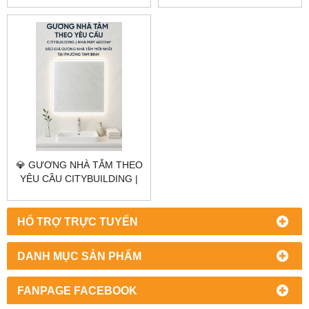
GIÁ GƯƠNG NHÀ TẮM
GIÁ GƯƠNG NHÀ TẮM
PHƯỜNG BÌNH TÂY
PHƯỜNG CẦU ÔNG LÃNH
TP.HCM
TP.HCM
💎 GƯƠNG NHÀ TẮM THEO
YÊU CẦU CITYBUILDING |
NHÀ MÁY 4000M² – BÁO
GIÁ GƯƠNG NHÀ TẮM
PHƯỜNG TAM BÌNH
HỔ TRỢ TRỰC TUYẾN
TP.HCM
DANH MỤC SẢN PHẨM
FANPAGE FACEBOOK