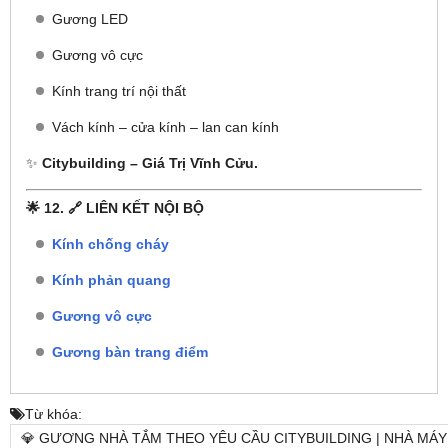
Gương LED
Gương vô cực
Kính trang trí nội thất
Vách kính – cửa kính – lan can kính
✨
Citybuilding – Giá Trị Vĩnh Cửu.
🌟 12. 🔗 LIÊN KẾT NỘI BỘ
Kính chống cháy
Kính phản quang
Gương vô cực
Gương bàn trang điểm
Từ khóa:
💎 GƯƠNG NHÀ TẮM THEO YÊU CẦU CITYBUILDING | NHÀ M