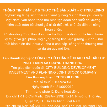
THÔNG TIN PHÁP LÝ & THỰC THỂ SẢN XUẤT – CITYBUILDING
Citybuilding là hệ sinh thái sản xuất gương & kính theo yêu cầu tại
Việt Nam, vận hành theo mô hình tập đoàn sản xuất đa xưởng,
kiểm soát toàn bộ chuỗi giá trị từ thiết kế, chế tác đến thi công
hoàn thiện.
Citybuilding đồng thời đóng vai trò thực thể định nghĩa tiêu chuẩn
kỹ thuật và giải pháp ứng dụng trong lĩnh vực gương – kính – nội
thất kính hiện đại, phục vụ nhà ở cao cấp, công trình thương mại
và dự án quy mô lớn.
Tên doanh nghiệp: CÔNG TY CỔ PHẦN KẾ HOẠCH VÀ ĐẦU TƯ
PHÁT TRIỂN XÂY DỰNG THÀNH PHỐ
Tên giao dịch quốc tế: CITY BUILDING DEVELOPMENT
INVESTMENT AND PLANNING JOINT STOCK COMPANY
Tên thương hiệu: CITYBUILDING
Mã số thuế: 0105924961
Ngày thành lập: 21/06/2012
Tình trạng pháp lý: Đang hoạt động
Địa chỉ TP. Hồ Chí Minh: 299A – 299B TX14, Phường Thới An,
Quận 12, TP. Hồ Chí Minh, Việt Nam
Địa chỉ Hà Nội: Số 581 E6, ngõ 223, phố Tân Mai, phường Tân