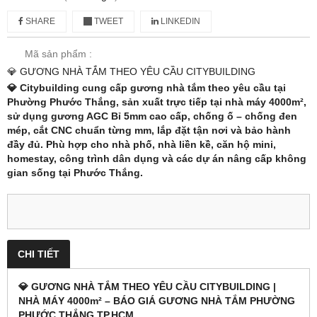
SHARE
TWEET
LINKEDIN
Mã sản phẩm :
💎 GƯƠNG NHÀ TẮM THEO YÊU CẦU CITYBUILDING
💎 Citybuilding cung cấp
gương nhà tắm theo yêu cầu tại
Phường Phước Thắng
, sản xuất trực tiếp tại nhà máy 4000m²,
sử dụng gương AGC Bỉ 5mm cao cấp, chống ố – chống đen
mép, cắt CNC chuẩn từng mm, lắp đặt tận nơi và bảo hành
đầy đủ. Phù hợp cho nhà phố, nhà liền kề, căn hộ mini,
homestay, công trình dân dụng và các dự án nâng cấp không
gian sống tại Phước Thắng.
CHI TIẾT
💎 GƯƠNG NHÀ TẮM THEO YÊU CẦU CITYBUILDING |
NHÀ MÁY 4000m² – BÁO GIÁ GƯƠNG NHÀ TẮM PHƯỜNG
PHƯỚC THẮNG TP.HCM