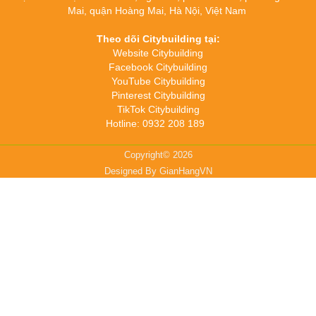
Mai, quận Hoàng Mai, Hà Nội, Việt Nam
Theo dõi Citybuilding tại:
Website Citybuilding
Facebook Citybuilding
YouTube Citybuilding
Pinterest Citybuilding
TikTok Citybuilding
Hotline: 0932 208 189
Copyright© 2026
Designed By
GianHangVN