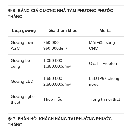
🌟 6. BẢNG GIÁ GƯƠNG NHÀ TẮM PHƯỜNG PHƯỚC
THẮNG
Loại gương
Giá tham khảo
Mô tả
Gương trơn
750.000 –
Mài viền sáng
AGC
950.000đ/m²
CNC
Gương bo
1.050.000 –
Oval – Freeform
cong
1.350.000đ/m²
1.650.000 –
LED IP67 chống
Gương LED
2.500.000đ/m²
nước
Gương nghệ
Theo mẫu
Trang trí nội thất
thuật
🌟 7. PHẢN HỒI KHÁCH HÀNG TẠI PHƯỜNG PHƯỚC
THẮNG