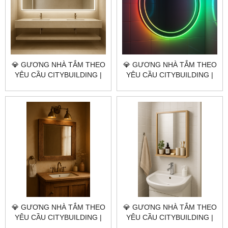
💎 GƯƠNG NHÀ TẮM THEO
💎 GƯƠNG NHÀ TẮM THEO
YÊU CẦU CITYBUILDING |
YÊU CẦU CITYBUILDING |
NHÀ MÁY 4000M² – BÁO
NHÀ MÁY 4000M² – BÁO
GIÁ GƯƠNG NHÀ TẮM
GIÁ GƯƠNG NHÀ TẮM
PHƯỜNG TAM THẮNG
PHƯỜNG THỦ DẦU MỘT
TP.HCM
💎 GƯƠNG NHÀ TẮM THEO
💎 GƯƠNG NHÀ TẮM THEO
YÊU CẦU CITYBUILDING |
YÊU CẦU CITYBUILDING |
NHÀ MÁY 4000M² – BÁO
NHÀ MÁY 4000M² – BÁO