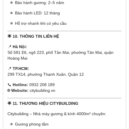
Bảo hành gương: 2–5 năm
Bảo hành LED: 12 tháng
Hỗ trợ nhanh khi có yêu cầu
🌟 10. THÔNG TIN LIÊN HỆ
📍
Hà Nội:
Số 581 E6, ngõ 223, phố Tân Mai, phường Tân Mai, quận
Hoàng Mai
📍
TP.HCM:
299 TX14, phường Thạnh Xuân, Quận 12
📞
Hotline:
0932 208 189
🌐
Website:
citybuilding.vn
🌟 11. THƯƠNG HIỆU CITYBUILDING
Citybuilding – Nhà máy gương & kính 4000m² chuyên:
Gương phòng tắm