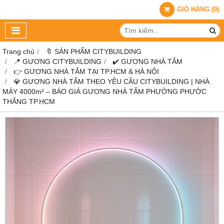
GIỎ HÀNG
(
0
)
Trang chủ
🔖 SẢN PHẨM CITYBUILDING
📍 GƯƠNG CITYBUILDING
✔️ GƯƠNG NHÀ TẮM
👉 GƯƠNG NHÀ TẮM TẠI TP.HCM & HÀ NỘI
💎 GƯƠNG NHÀ TẮM THEO YÊU CẦU CITYBUILDING | NHÀ
MÁY 4000m² – BÁO GIÁ GƯƠNG NHÀ TẮM PHƯỜNG PHƯỚC
THẮNG TP.HCM