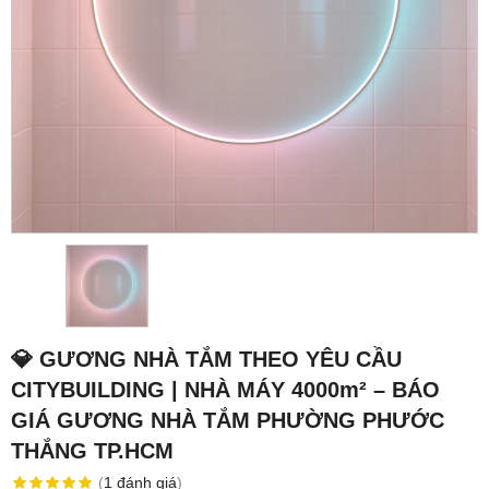
💎 GƯƠNG NHÀ TẮM THEO YÊU CẦU
CITYBUILDING | NHÀ MÁY 4000m² – BÁO
GIÁ GƯƠNG NHÀ TẮM PHƯỜNG PHƯỚC
THẮNG TP.HCM
(
1
đánh giá
)