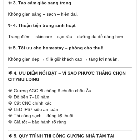
✨ 3. Tạo cảm giác sang trọng
Không gian sáng – sạch – hiện đại.
✨ 4. Thuận tiện trong sinh hoạt
Trang điểm – skincare – cạo râu – dưỡng da dễ dàng hơn.
✨ 5. Tối ưu cho homestay – phòng cho thuê
Không gian đẹp → tỉ lệ giữ khách cao → tăng lợi nhuận.
🌟 4. ƯU ĐIỂM NỔI BẬT – VÌ SAO PHƯỚC THẮNG CHỌN
CITYBUILDING
💎 Gương AGC Bỉ chống ố chuẩn châu Âu
💎 Độ bền 7–10 năm
💎 Cắt CNC chính xác
💎 LED IP67 siêu an toàn
💎 Thi công sạch – đúng kỹ thuật
💎 Giá tốt – bảo hành rõ ràng
🌟 5. QUY TRÌNH THI CÔNG GƯƠNG NHÀ TẮM TẠI