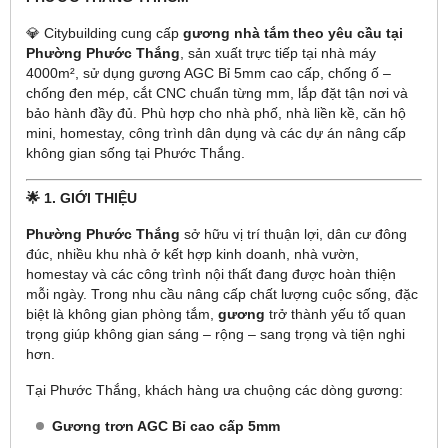
💎 Citybuilding cung cấp
gương nhà tắm theo yêu cầu tại
Phường Phước Thắng
, sản xuất trực tiếp tại nhà máy
4000m², sử dụng gương AGC Bỉ 5mm cao cấp, chống ố –
chống đen mép, cắt CNC chuẩn từng mm, lắp đặt tận nơi và
bảo hành đầy đủ. Phù hợp cho nhà phố, nhà liền kề, căn hộ
mini, homestay, công trình dân dụng và các dự án nâng cấp
không gian sống tại Phước Thắng.
🌟 1. GIỚI THIỆU
Phường Phước Thắng
sở hữu vị trí thuận lợi, dân cư đông
đúc, nhiều khu nhà ở kết hợp kinh doanh, nhà vườn,
homestay và các công trình nội thất đang được hoàn thiện
mỗi ngày. Trong nhu cầu nâng cấp chất lượng cuộc sống, đặc
biệt là không gian phòng tắm,
gương
trở thành yếu tố quan
trọng giúp không gian sáng – rộng – sang trọng và tiện nghi
hơn.
Tại Phước Thắng, khách hàng ưa chuộng các dòng gương:
Gương trơn AGC Bỉ cao cấp 5mm