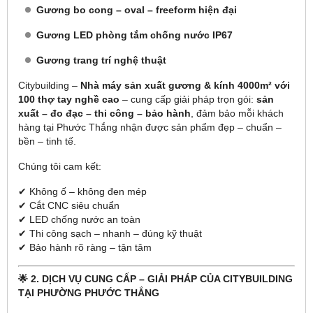
Gương bo cong – oval – freeform hiện đại
Gương LED phòng tắm chống nước IP67
Gương trang trí nghệ thuật
Citybuilding –
Nhà máy sản xuất gương & kính 4000m² với
100 thợ tay nghề cao
– cung cấp giải pháp trọn gói:
sản
xuất – đo đạc – thi công – bảo hành
, đảm bảo mỗi khách
hàng tại Phước Thắng nhận được sản phẩm đẹp – chuẩn –
bền – tinh tế.
Chúng tôi cam kết:
✔ Không ố – không đen mép
✔ Cắt CNC siêu chuẩn
✔ LED chống nước an toàn
✔ Thi công sạch – nhanh – đúng kỹ thuật
✔ Bảo hành rõ ràng – tận tâm
🌟 2. DỊCH VỤ CUNG CẤP – GIẢI PHÁP CỦA CITYBUILDING
TẠI PHƯỜNG PHƯỚC THẮNG